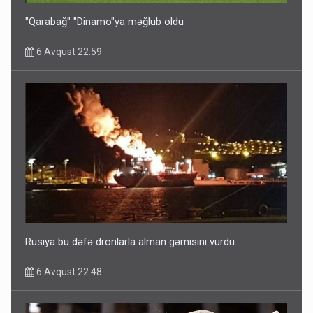
"Qarabağ" "Dinamo"ya məğlub oldu
6 Avqust 22:59
Ərdoğana sui-qəsd planının iştirakçısı detalları açıqladı
5 Avqust 16:56
Rusiya bu dəfə dronlarla alman gəmisini vurdu
6 Avqust 22:48