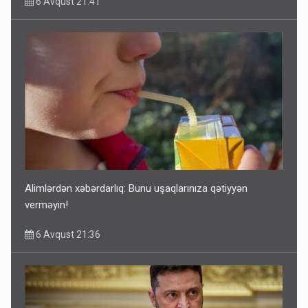
6 Avqust 21:41
Alimlərdən xəbərdarlıq: Bunu uşaqlarınıza qətiyyən
verməyin!
6 Avqust 21:36