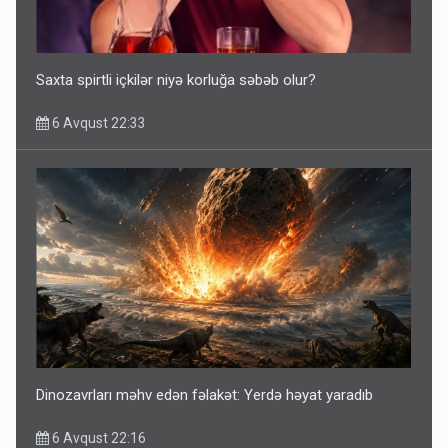
Saxta spirtli içkilər niyə korluğa səbəb olur?
6 Avqust 22:33
Dinozavrları məhv edən fəlakət: Yerdə həyat yaradıb
6 Avqust 22:16