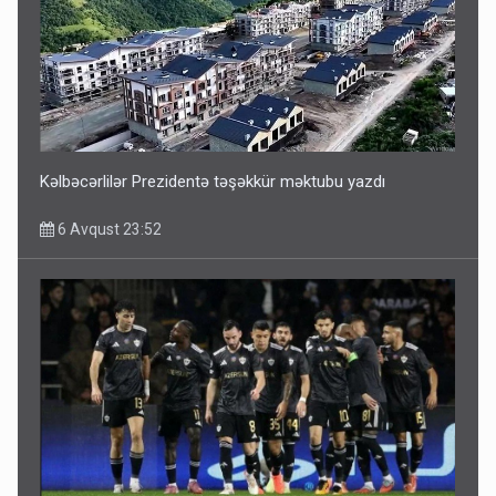
ŞOK! David Seliverstov ölkədən qaçdı
6 Avqust 14:14
Kəlbəcərlilər Prezidentə təşəkkür məktubu yazdı
6 Avqust 23:52
Bu ölkələrə şəxsiyyət vəsiqəsi ilə gedə biləcəksiniz -
SİYAHI
6 Avqust 10:53