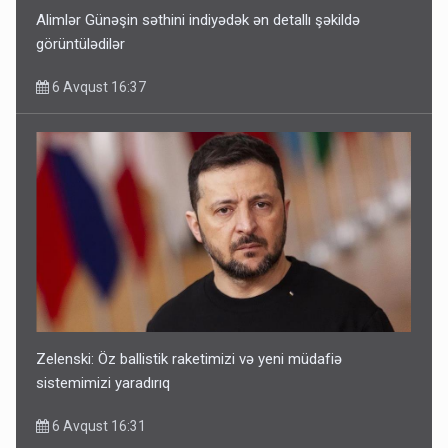
Alimlər Günəşin səthini indiyədək ən detallı şəkildə
görüntülədilər
6 Avqust 16:37
Zelenski: Öz ballistik raketimizi və yeni müdafiə
sistemimizi yaradırıq
6 Avqust 16:31