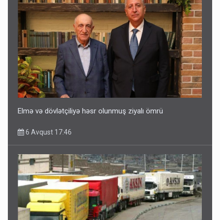
Elmə və dövlətçiliyə həsr olunmuş ziyalı ömrü
6 Avqust 17:46