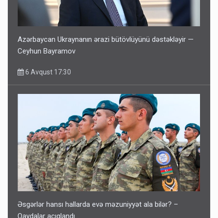
Azərbaycan Ukraynanın ərazi bütövlüyünü dəstəkləyir —
Ceyhun Bayramov
6 Avqust 17:30
Əsgərlər hansı hallarda evə məzuniyyət ala bilər? –
Qaydalar açıqlandı