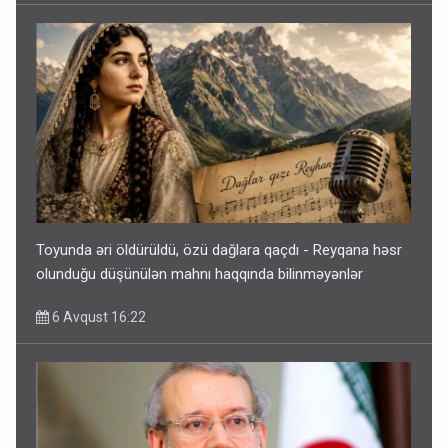
Toyunda əri öldürüldü, özü dağlara qaçdı - Reyqana həsr
olunduğu düşünülən mahnı haqqında bilinməyənlər
6 Avqust 16:22