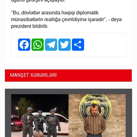
"Bu, dövlətlər arasında həqiqi diplomatik
münasibətlərin reallığa çevrildiyinə işarədir", - deyə
prezident bildirib.
Facebook
WhatsApp
Telegram
Twitter
Share
MANŞET XƏBƏRLƏRİ