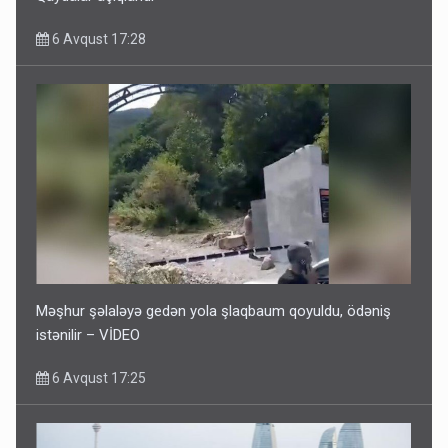
6 Avqust 17:28
Məşhur şəlaləyə gedən yola şlaqbaum qoyuldu, ödəniş
istənilir – VİDEO
6 Avqust 17:25