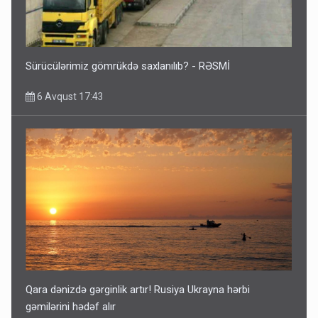
Sürücülərimiz gömrükdə saxlanılıb? - RƏSMİ
6 Avqust 17:43
Qara dənizdə gərginlik artır! Rusiya Ukrayna hərbi
gəmilərini hədəf alır