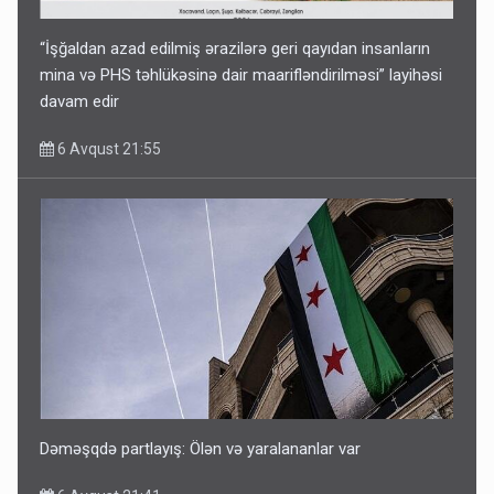
“İşğaldan azad edilmiş ərazilərə geri qayıdan insanların
mina və PHS təhlükəsinə dair maarifləndirilməsi” layihəsi
davam edir
6 Avqust 21:55
Dəməşqdə partlayış: Ölən və yaralananlar var