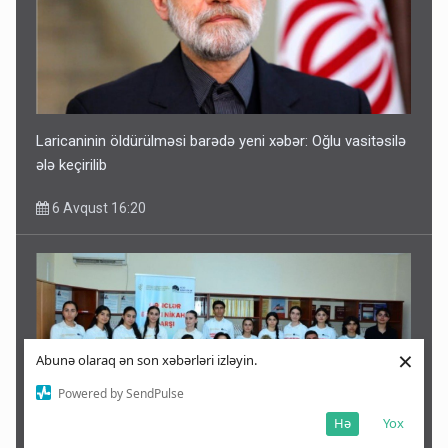
Laricaninin öldürülməsi barədə yeni xəbər: Oğlu vasitəsilə
ələ keçirilib
6 Avqust 16:20
×
Abunə olaraq ən son xəbərləri izləyin.
Powered by SendPulse
Hə
Yox