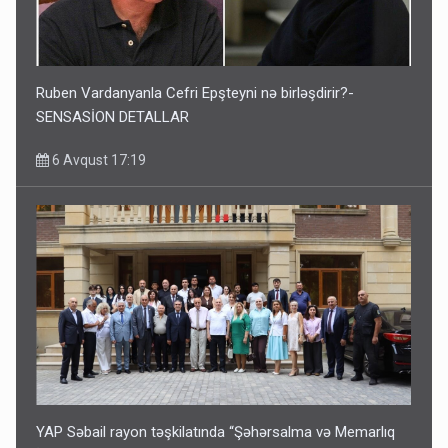
Ruben Vardanyanla Cefri Epşteyni nə birləşdirir?-
SENSASİON DETALLAR
6 Avqust 17:19
YAP Səbail rayon təşkilatında “Şəhərsalma və Memarlıq