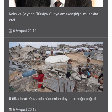
Kalın və Şeybani Türkiyə-Suriya əməkdaşlığını müzakirə
etdi
6 Avqust 21:12
8 ölkə İsraili Qəzzada hücumları dayandırmağa çağırdı
6 Avqust 20:12