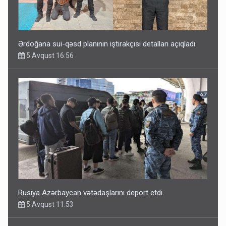
Rusiya Azərbaycan vətədaşlarını deport etdi
5 Avqust 11:53
Rusiya azərbaycanlı diasporun obyektini məhv etdi -
FOTOLAR
5 Avqust 10:58