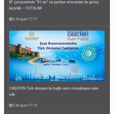
İli” çərçivəsində “91-lər” və partiya veteranları ilə görüş
keçirilib – FOTOLAR
6 Avqust 17:17
CASCFEN Türk dünyası ilə bağlı rəsm müsabiqəsi elan
edir
6 Avqust 17:14