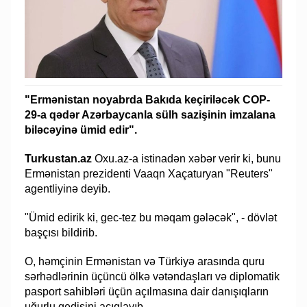
"Ermənistan noyabrda Bakıda keçiriləcək COP-
29-a qədər Azərbaycanla sülh sazişinin imzalana
biləcəyinə ümid edir".
Turkustan.az
Oxu.az-a istinadən xəbər verir ki, bunu
Ermənistan prezidenti Vaaqn Xaçaturyan "Reuters"
agentliyinə deyib.
"Ümid edirik ki, gec-tez bu məqam gələcək", - dövlət
başçısı bildirib.
O, həmçinin Ermənistan və Türkiyə arasında quru
sərhədlərinin üçüncü ölkə vətəndaşları və diplomatik
pasport sahibləri üçün açılmasına dair danışıqların
uğurlu gedişini açıqlayıb.