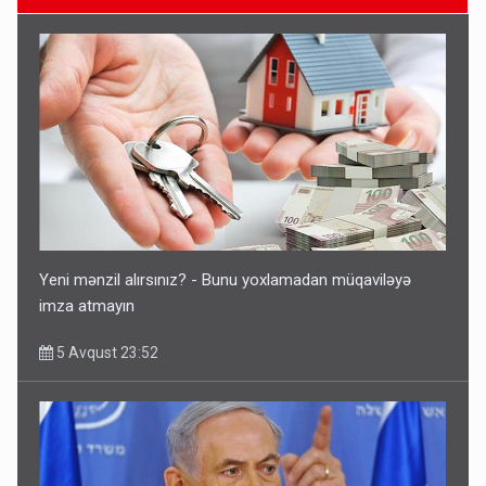
Ərdoğana sui-qəsd planının iştirakçısı detalları açıqladı
5 Avqust 16:56
Yeni mənzil alırsınız? - Bunu yoxlamadan müqaviləyə
imza atmayın
5 Avqust 23:52