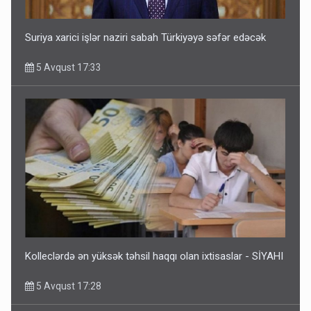
Suriya xarici işlər naziri sabah Türkiyəyə səfər edəcək
5 Avqust 17:33
Kolleclərdə ən yüksək təhsil haqqı olan ixtisaslar - SİYAHI
5 Avqust 17:28