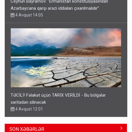
Ceyhun Bayramov: “Ermənistan konstitusiyasından
Azərbaycana qarşı ərazi iddiaları çıxarılmalıdır”
4 Avqust 14:05
TƏCİLİ! Fəlakət üçün TARİX VERİLDİ - Bu bölgələr
xəritədən silinəcək
4 Avqust 12:01
SON XƏBƏRLƏR