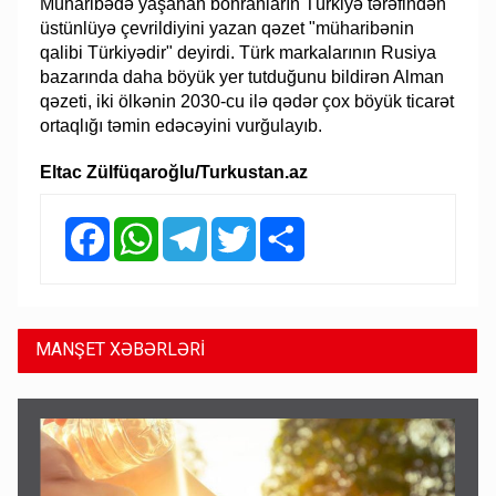
Müharibədə yaşanan böhranların Türkiyə tərəfindən
üstünlüyə çevrildiyini yazan qəzet "müharibənin
qalibi Türkiyədir" deyirdi. Türk markalarının Rusiya
bazarında daha böyük yer tutduğunu bildirən Alman
qəzeti, iki ölkənin 2030-cu ilə qədər çox böyük ticarət
ortaqlığı təmin edəcəyini vurğulayıb.
Eltac Zülfüqaroğlu/Turkustan.az
Facebook
WhatsApp
Telegram
Twitter
Share
MANŞET XƏBƏRLƏRİ