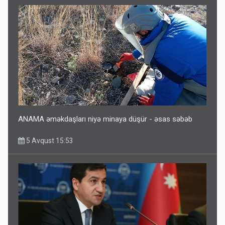
ANAMA əməkdaşları niyə minaya düşür - əsas səbəb
5 Avqust 15:53