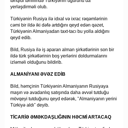
tənqidi təhlilində Türkiyənin uğurunu da
yerləşdirməli olub.
Türkiyənin Rusiya ilə idxal və ixrac rəqəmlərinin
cəmi bir ildə iki dəfə artdığını qeyd edən qəzet,
Türkiyənin Almaniyadan taxt-tacı bu yolla aldığını
qeyd edib.
Bild, Rusiya ilə iş aparan alman şirkətlərinin son bir
ildə türk şirkətlərinin boş yerlərini doldurmalarını
izləməli olduğunu bildirib.
ALMANİYANI ƏVƏZ EDİB
Bild, həmçinin Türkiyənin Almaniyanın Rusiyaya
maşın və avadanlıq satışında daha əvvəl tutduğu
mövqeyi tutduğunu qeyd edərək, "Almaniyanın yerini
Türkiyə aldı" deyib.
TİCARİƏ ƏMƏKDAŞLIĞININ HƏCMİ ARTACAQ