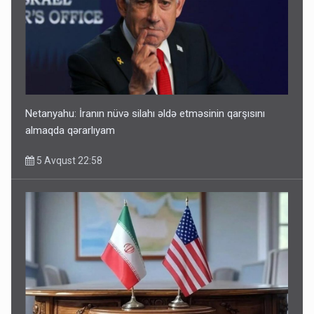
Netanyahu: İranın nüvə silahı əldə etməsinin qarşısını
almaqda qərarlıyam
5 Avqust 22:58