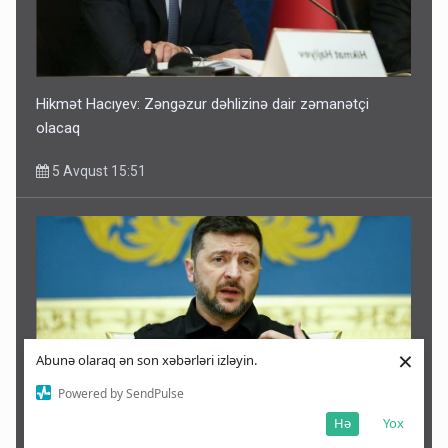
Hikmət Hacıyev: Zəngəzur dəhlizinə dair zəmanətçi
olacaq
5 Avqust 15:51
×
Abunə olaraq ən son xəbərləri izləyin.
Powered by SendPulse
Hə
Yox
Var, vermirlər! – Zelenski