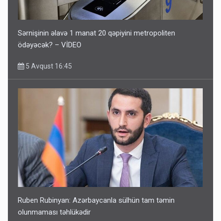
Sərnişinin əlavə 1 manat 20 qəpiyini metropoliten
ödəyəcək? – VİDEO
5 Avqust 16:45
Ruben Rubinyan: Azərbaycanla sülhün tam təmin
olunmaması təhlükədir