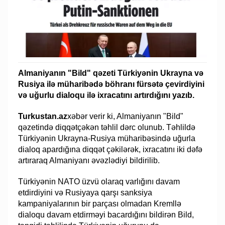
Almaniyanın "Bild" qəzeti Türkiyənin Ukrayna və
Rusiya ilə müharibədə böhranı fürsətə çevirdiyini
və uğurlu dialoqu ilə ixracatını artırdığını yazıb.
Turkustan.az
xəbər verir ki, Almaniyanın "Bild"
qəzetində diqqətçəkən təhlil dərc olunub. Təhlildə
Türkiyənin Ukrayna-Rusiya müharibəsində uğurla
dialoq apardığına diqqət çəkilərək, ixracatını iki dəfə
artıraraq Almaniyanı əvəzlədiyi bildirilib.
Türkiyənin NATO üzvü olaraq varlığını davam
etdirdiyini və Rusiyaya qarşı sanksiya
kampaniyalarının bir parçası olmadan Kremllə
dialoqu davam etdirməyi bacardığını bildirən Bild,