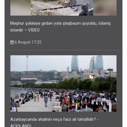
Məşhur şəlaləyə gedən yola şlaqbaum qoyuldu, ödəniş
istənilir – VİDEO
6 Avqust 17:25
Azərbaycanda əhalinin neçə faizi ali təhsillidir? -
AÇIQLANDI