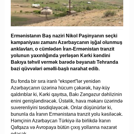
Ermənistanın Baş naziri Nikol Paşinyanın seçki
kampaniyası zamanı Azərbaycanın işğal olunmuş
anklavları, o cümlədən İran-Ermənistan tranzit
yolunun yaxınlığında yerləşən Kərki kəndini
Bakıya təhvil vermək barədə bəyanatı Tehranda
bəzi qüvvələri əməlli-başlı narahat edib.
Bu fonda bir sıra iranlı “ekspert”lər yenidən
Azərbaycanın üzərinə hücum çəkərək, hay-küy
qaldırıblar ki, Kərki qayıtsa, Bakı Zəngəzur dəhlizinin
enini genişləndirəcək. Üstəlik, hava məkanı üzərində
suverenliyini təsdiqləyəcək. Onlar düşünürlər ki,
bununla da İranın Ermənistana tranzit yolu kəsiləcək.
Həmçinin Azərbaycan Türkiyə ilə birlikdə İranın
Qafqaza və Avropaya bütün çıxış yollarına nəzarət
edəcək.