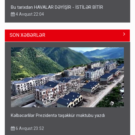
Bu tarixdən HAVALAR DƏYİŞİR - İSTİLƏR BİTİR
4 Avqust 22:04
SON XƏBƏRLƏR
ŞOK! David Seliverstov ölkədən qaçdı
6 Avqust 14:14
Kəlbəcərlilər Prezidentə təşəkkür məktubu yazdı
6 Avqust 23:52