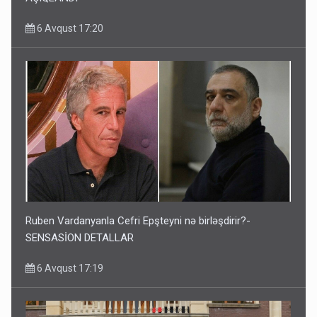
6 Avqust 17:20
Ruben Vardanyanla Cefri Epşteyni nə birləşdirir?-
SENSASİON DETALLAR
6 Avqust 17:19