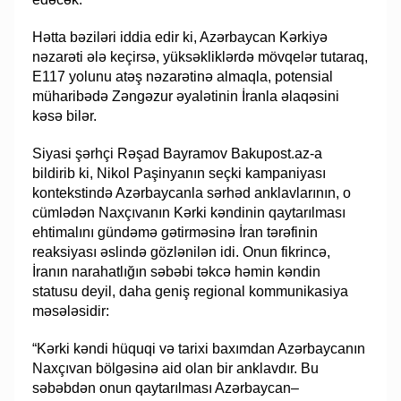
Hətta bəziləri iddia edir ki, Azərbaycan Kərkiyə
nəzarəti ələ keçirsə, yüksəkliklərdə mövqelər tutaraq,
E117 yolunu atəş nəzarətinə almaqla, potensial
müharibədə Zəngəzur əyalətinin İranla əlaqəsini
kəsə bilər.
Siyasi şərhçi Rəşad Bayramov Bakupost.az-a
bildirib ki, Nikol Paşinyanın seçki kampaniyası
kontekstində Azərbaycanla sərhəd anklavlarının, o
cümlədən Naxçıvanın Kərki kəndinin qaytarılması
ehtimalını gündəmə gətirməsinə İran tərəfinin
reaksiyası əslində gözlənilən idi. Onun fikrincə,
İranın narahatlığın səbəbi təkcə həmin kəndin
statusu deyil, daha geniş regional kommunikasiya
məsələsidir:
“Kərki kəndi hüquqi və tarixi baxımdan Azərbaycanın
Naxçıvan bölgəsinə aid olan bir anklavdır. Bu
səbəbdən onun qaytarılması Azərbaycan–