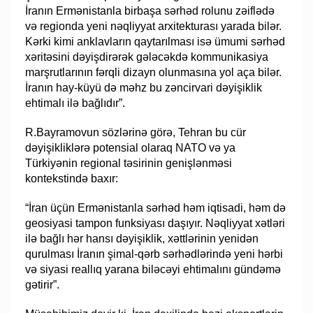
İranın Ermənistanla birbaşa sərhəd rolunu zəiflədə
və regionda yeni nəqliyyat arxitekturası yarada bilər.
Kərki kimi anklavların qaytarılması isə ümumi sərhəd
xəritəsini dəyişdirərək gələcəkdə kommunikasiya
marşrutlarının fərqli dizayn olunmasına yol aça bilər.
İranın hay-küyü də məhz bu zəncirvari dəyişiklik
ehtimalı ilə bağlıdır”.
R.Bayramovun sözlərinə görə, Tehran bu cür
dəyişikliklərə potensial olaraq NATO və ya
Türkiyənin regional təsirinin genişlənməsi
kontekstində baxır:
“İran üçün Ermənistanla sərhəd həm iqtisadi, həm də
geosiyasi tampon funksiyası daşıyır. Nəqliyyat xətləri
ilə bağlı hər hansı dəyişiklik, xəttlərinin yenidən
qurulması İranın şimal-qərb sərhədlərində yeni hərbi
və siyasi reallıq yarana biləcəyi ehtimalını gündəmə
gətirir”.