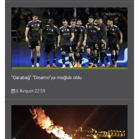
Bu ölkələrə şəxsiyyət vəsiqəsi ilə gedə biləcəksiniz -
SİYAHI
6 Avqust 10:53
"Qarabağ" "Dinamo"ya məğlub oldu
6 Avqust 22:59