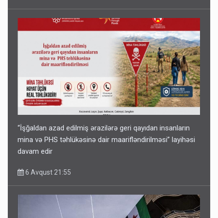
“İşğaldan azad edilmiş ərazilərə geri qayıdan insanların
mina və PHS təhlükəsinə dair maarifləndirilməsi” layihəsi
davam edir
6 Avqust 21:55