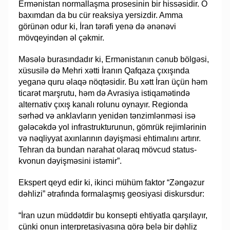
Ermənistan normallaşma prosesinin bir hissəsidir. O
baxımdan da bu cür reaksiya yersizdir. Amma
görünən odur ki, İran tərəfi yenə də ənənəvi
mövqeyindən əl çəkmir.
Məsələ burasındadır ki, Ermənistanın cənub bölgəsi,
xüsusilə də Mehri xətti İranın Qafqaza çıxışında
yeganə quru əlaqə nöqtəsidir. Bu xətt İran üçün həm
ticarət marşrutu, həm də Avrasiya istiqamətində
alternativ çıxış kanalı rolunu oynayır. Regionda
sərhəd və anklavların yenidən tənzimlənməsi isə
gələcəkdə yol infrastrukturunun, gömrük rejimlərinin
və nəqliyyat axınlarının dəyişməsi ehtimalını artırır.
Tehran da bundan narahat olaraq mövcud status-
kvonun dəyişməsini istəmir”.
Ekspert qeyd edir ki, ikinci mühüm faktor “Zəngəzur
dəhlizi” ətrafında formalaşmış geosiyasi diskursdur:
“İran uzun müddətdir bu konsepti ehtiyatla qarşılayır,
çünki onun interpretasiyasına görə belə bir dəhliz