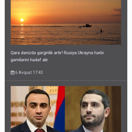
Qara dənizdə gərginlik artır! Rusiya Ukrayna hərbi
gəmilərini hədəf alır
6 Avqust 17:43