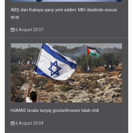
ABŞ-dan Kubaya qarşı yeni addım: MKİ daxilində xüsusi
qrup
6 Avqust 20:07
HƏMAS İsrailə təzyiq göstərilməsini tələb etdi
6 Avqust 20:04