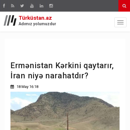
Türküstan.az
Adımız yolumuzdur
Ermənistan Kərkini qaytarır,
İran niyə narahatdır?
18 May 16:18