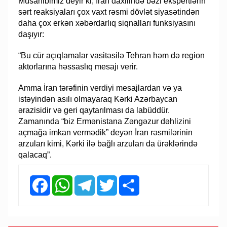
Müsahibimiz deyir ki, İran daxilində bəzi ekspertlərin
sərt reaksiyaları çox vaxt rəsmi dövlət siyasətindən
daha çox erkən xəbərdarlıq siqnalları funksiyasını
daşıyır:
“Bu cür açıqlamalar vasitəsilə Tehran həm də region
aktorlarına həssaslıq mesajı verir.
Amma İran tərəfinin verdiyi mesajlardan və ya
istəyindən asılı olmayaraq Kərki Azərbaycan
ərazisidir və geri qaytarılması da labüddür.
Zamanında “biz Ermənistana Zəngəzur dəhlizini
açmağa imkan vermədik” deyən İran rəsmilərinin
arzuları kimi, Kərki ilə bağlı arzuları da ürəklərində
qalacaq”.
Facebook
WhatsApp
Telegram
Twitter
Share