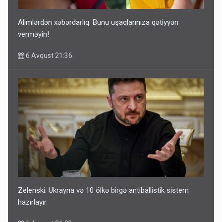
Alimlərdən xəbərdarlıq: Bunu uşaqlarınıza qətiyyən
verməyin!
6 Avqust 21:36
Zelenski: Ukrayna və 10 ölkə birgə antiballistik sistem
hazırlayır