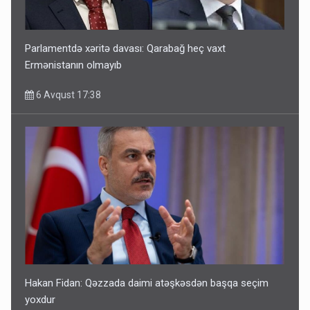
Parlamentdə xəritə davası: Qarabağ heç vaxt
Ermənistanın olmayıb
6 Avqust 17:38
Hakan Fidan: Qəzzada daimi atəşkəsdən başqa seçim
yoxdur