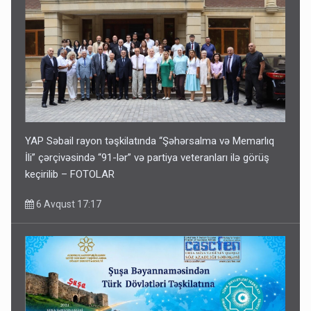
YAP Səbail rayon təşkilatında “Şəhərsalma və Memarlıq
İli” çərçivəsində “91-lər” və partiya veteranları ilə görüş
keçirilib – FOTOLAR
6 Avqust 17:17