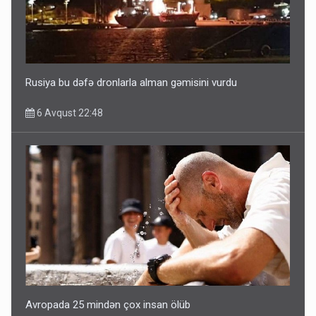
Ərdoğana sui-qəsd planının iştirakçısı detalları açıqladı
5 Avqust 16:56
Rusiya bu dəfə dronlarla alman gəmisini vurdu
6 Avqust 22:48
Avropada 25 mindən çox insan ölüb