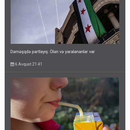
Dəməşqdə partlayış: Ölən və yaralananlar var
6 Avqust 21:41