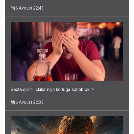
6 Avqust 22:43
Saxta spirtli içkilər niyə korluğa səbəb olur?
6 Avqust 22:33