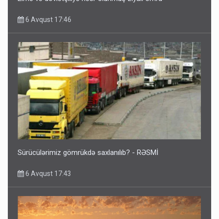
6 Avqust 17:46
Sürücülərimiz gömrükdə saxlanılıb? - RƏSMİ
6 Avqust 17:43