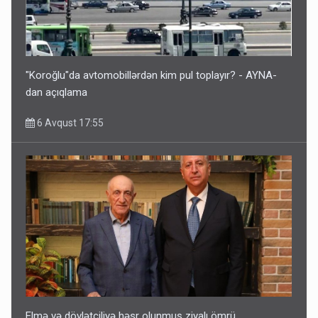
"Koroğlu"da avtomobillərdən kim pul toplayır? - AYNA-
dan açıqlama
6 Avqust 17:55
Elmə və dövlətçiliyə həsr olunmuş ziyalı ömrü