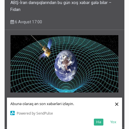
ABŞ-İran danışıqlarından bu gün xoş xəbər gələ bilər –
Fidan
6 Avqust 17:00
Milyonlarla insanı həyəcanlandıran 12 avqust iddiası!
×
Abunə olaraq ən son xəbərləri izləyin.
Gözlənilən açıqlama gəldi
Powered by SendPulse
6 Avqust 16:48
Hə
Yox