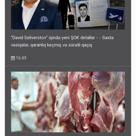
“David Seliverstov” işində yeni ŞOK detallar - - Saxta
vəsiqələr, qaranlıq keçmiş və sürətli qaçış
16:49