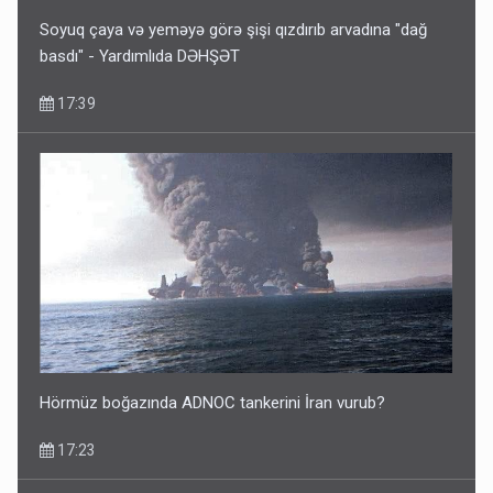
Soyuq çaya və yeməyə görə şişi qızdırıb arvadına "dağ
basdı" - Yardımlıda DƏHŞƏT
17:39
Hörmüz boğazında ADNOC tankerini İran vurub?
17:23