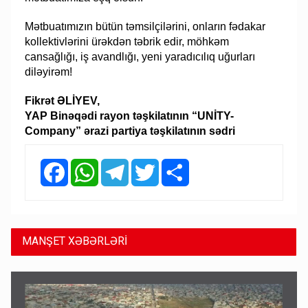
Mətbuatımızın bütün təmsilçilərini, onların fədakar
kollektivlərini ürəkdən təbrik edir, möhkəm
cansağlığı, iş avandlığı, yeni yaradıcılıq uğurları
diləyirəm!
Fikrət ƏLİYEV,
YAP Binəqədi rayon təşkilatının “UNİTY-
Company” ərazi partiya təşkilatının sədri
Facebook
WhatsApp
Telegram
Twitter
Share
MANŞET XƏBƏRLƏRİ