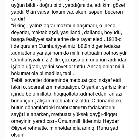
uyğun bildi - doğru bildi, yapdığını da, adı kimi gözəl
yapdı! Əkin varsa, toxum var, əkən, səpən, becərən
vardır!
“Əkinçi” yalnız aqrar məzmun daşımadı, o, necə
deyərlər, məktəbləşdi, yaşıllandı, dallandı, böyüdü,
başqa fəaliyyət sahələrinə də sirayət elədi. 1918-ci
ildə qurulan Cümhuriyyətimiz, bütün digər fədakar
xidmətlərlə yanaşı həm də milli mətbuatın bəhrəsiydi!
Cümhuriyyətimiz 2 illik çox qısa ömrününün ardından
işğala uğradı, yerini sovetlər tutdu. Ancaq onlar milli
hökumət ola bilmədilər, təbii.
Təbii, sovetlər dönəmində mətbuat çox inkişaf etdi
lakin o, sosrealizm mətbuatıydı. O şərtlər, şərtsizliklər
içində belə millətə, həqiqətlətə xidmət edən, ən azı
bununçün çalışan mətbuatımız oldu. O dönəmdəki,
bütün dönəmlərdəki mətbuatımızın fədakarlarını
sayğı ilə anarkən, mətbuata yüksək qayğı-diqqət
örnəyinin yaradıcısı - Ümummilli liderimiz Heydər
Əliyevi rəhmətlə, minnətdarlıqla anırıq. Ruhu şad
olsun!