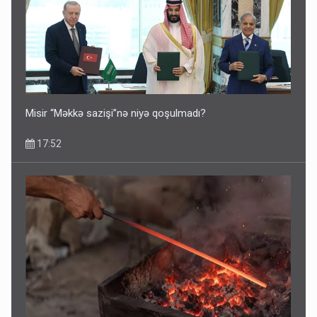
İlham Əliyev müharibədə də, sülhdə də qalib gəldi -
Hikmət Hacıyev
15:02
Misir “Məkkə sazişi”nə niyə qoşulmadı?
17:52
Pakistan prezidentindən Azərbaycanla bağlı açıqlama
13:58