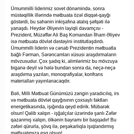
Ümummilli liderimiz sovet dönəmində, sonra
müstəqillik illərində mətbuata özəl diqqət-qayğı
göstərdi, bu sahənin inkişafına atalıq şəfqəti ilə
yanaşdı. Heydər Əliyevin layiqli davamçısı -
Prezident, Müzəffər Ali Baş Komandan İlham Əliyev
isə mətbuata dövlət dəstəyini institutlaşdırdı.
Ümummilli liderin və cənab Prezidentin mətbuatla
bağlı Fərman, Sərəncamları xüsusi araşdırmaların
mövzusudur. Çox şadıq ki, alimlərimiz bu mövzuya
biganə deyil və hələ bundan sonra da, neçə-neçə
araşdırma yazıları, monoqrafiyalar, konfrans
materialları yayınlanacaqdır.
Bəli, Milli Mətbuat Günümüzü zəngin yaradıcılıq, irs
və mətbuata dövlət qayğısının çoxsaylı faktları
energetikasında, işığında qeyd edirik. Mübarək
olsun! Qalib xalqın - işğalçılar üzərində şanlı Zəfər
qazanmış xalqın, ölkənin bayramı bir başqadır! Bu
zəfəri qürurla, şövq ilə, peşəkarlıqla işıqlandırmış
mətbuatımıza eşq olsun!