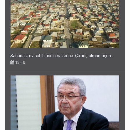
Sənədsiz ev sahiblərinin nəzərinə: Çıxarış almaq üçün...
13:10