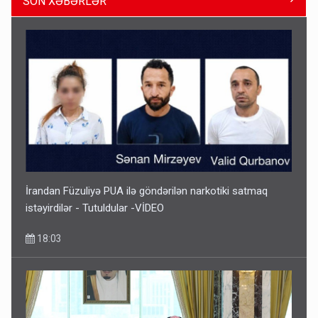
SON XƏBƏRLƏR
Paşinyan Əliyevə zəng etməsindən danışdı
16:18
İrandan Füzuliyə PUA ilə göndərilən narkotiki satmaq
istəyirdilər - Tutuldular -VİDEO
18:03