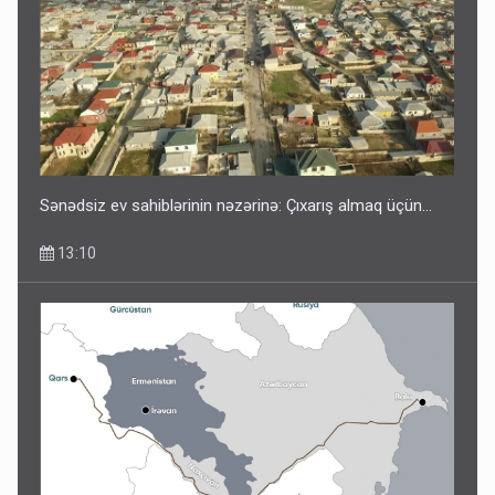
Sənədsiz ev sahiblərinin nəzərinə: Çıxarış almaq üçün...
13:10