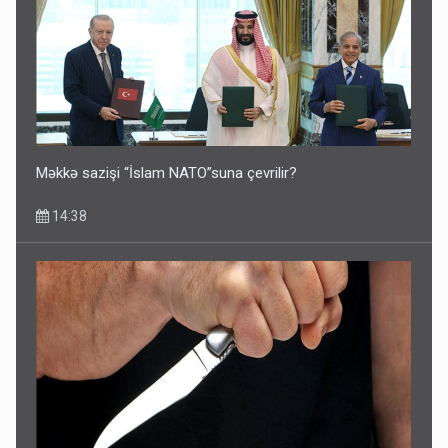
Məkkə sazişi “İslam NATO”suna çevrilir?
14:38