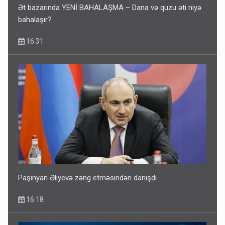
Ət bazarında YENİ BAHALAŞMA – Dana və quzu əti niyə
bahalaşır?
16:31
Paşinyan Əliyevə zəng etməsindən danışdı
16:18