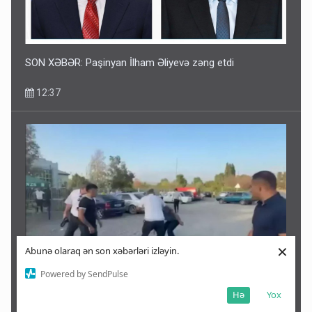
SON XƏBƏR: Paşinyan İlham Əliyevə zəng etdi
12:37
×
Abunə olaraq ən son xəbərləri izləyin.
Powered by SendPulse
Ağdaşda azyaşlını evləndirənlər jurnalistlərə hücum etdi:
Hə
Yox
araşdırma başlandı - VİDEO