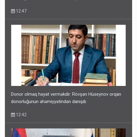
12:47
Donor olmaq həyat verməkdir: Rövşən Hüseynov orqan
donorluğunun əhəmiyyətindən danışıb
12:42