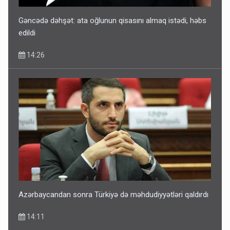
Gəncədə dəhşət: ata oğlunun qisasını almaq istədi, həbs
edildi
14:26
Azərbaycandan sonra Türkiyə də məhdudiyyətləri qaldırdı
14:11