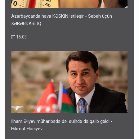
Azərbaycanda hava KƏSKİN istiləşir - Sabah üçün
XƏBƏRDARLIQ
15:03
İlham Əliyev müharibədə də, sülhdə də qalib gəldi -
Hikmət Hacıyev