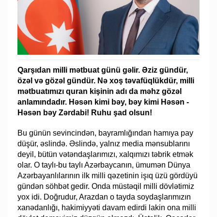
Qarşıdan milli mətbuat günü gəlir. Əziz gündür,
özəl və gözəl gündür. Nə xoş təvafüqlükdür, milli
mətbuatımızı quran kişinin adı da məhz gözəl
anlamındadır. Həsən kimi bəy, bəy kimi Həsən -
Həsən bəy Zərdabi! Ruhu şad olsun!
Bu günün sevincindən, bayramlığından hamıya pay
düşür, əslində. Əslində, yalnız media mənsublarını
deyil, bütün vətəndaşlarımızı, xalqımızı təbrik etmək
olar. O taylı-bu taylı Azərbaycanın, ümumən Dünya
Azərbayanlılarının ilk milli qəzetinin işıq üzü gördüyü
gündən söhbət gedir. Onda müstəqil milli dövlətimiz
yox idi. Doğrudur, Arazdan o tayda soydaşlarımızın
xanədanlığı, hakimiyyəti davam edirdi lakin ona milli