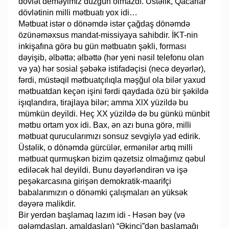
dövlət deməyimiz düzgün olmazdı. Üstəlik, Qacarlar
dövlətinin milli mətbuatı yox idi…
Mətbuat istər o dönəmdə istər çağdaş dönəmdə
özünəməxsus mandat-missiyaya sahibdir. İKT-nin
inkişafına görə bu gün mətbuatın şəkli, forması
dəyişib, əlbəttə; əlbəttə (hər yeni nəsil telefonu olan
və ya) hər sosial şəbəkə istifadəçisi (necə deyərlər),
fərdi, müstəqil mətbuatçılıqla məşğul ola bilər yaxud
mətbuatdan keçən işini fərdi qaydada özü bir şəkildə
işıqlandıra, tirajlaya bilər; amma XlX yüzildə bu
mümkün deyildi. Heç XX yüzildə də bu günkü münbit
mətbu ortam yox idi. Bax, ən azı buna görə, milli
mətbuat qurucularımızı sonsuz sevgiylə yad edirik.
Üstəlik, o dönəmdə gürcülər, ermənilər artıq milli
mətbuat qurmuşkən bizim qəzetsiz olmağımız qəbul
ediləcək hal deyildi. Bunu dəyərləndirən və işə
peşəkarcasına girişən demokratik-maarifçi
babalarımızın o dönəmki çalışmaları ən yüksək
dəyərə malikdir.
Bir yerdən başlamaq lazım idi - Həsən bəy (və
qələmdaşları, amaldaşları) “Əkinçi”dən başlamağı