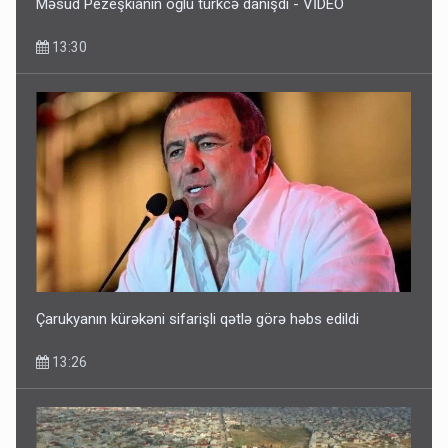
Məsud Pezeşkianın oğlu türkcə danışdı - VİDEO
13:30
Çarukyanın kürəkəni sifarişli qətlə görə həbs edildi
13:26