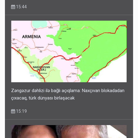
15:44
Zəngəzur dəhlizi ilə bağlı açıqlama: Naxçıvan blokadadan
çıxacaq, türk dünyası birləşəcək
15:19