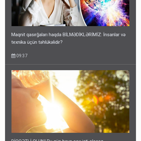
Maqnit qasırğaları haqda BİLMƏDİKLƏRİMİZ: İnsanlar və
texnika üçün təhlükəlidir?
09:37