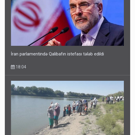
Avtomobil sahiblərinin nəzərinə: Kasko bahalaşır -
SƏBƏBLƏR
15:35
İran parlamentində Qalibafın istefası tələb edildi
18:04
Dünyanı idarə edənlər insanlığın başını bu şou ilə qatır