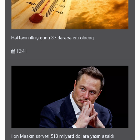
Həftənin ilk iş günü 37 dərəcə isti olacaq
12:41
İlon Maskın sərvəti 513 milyard dollara yaxın azaldı