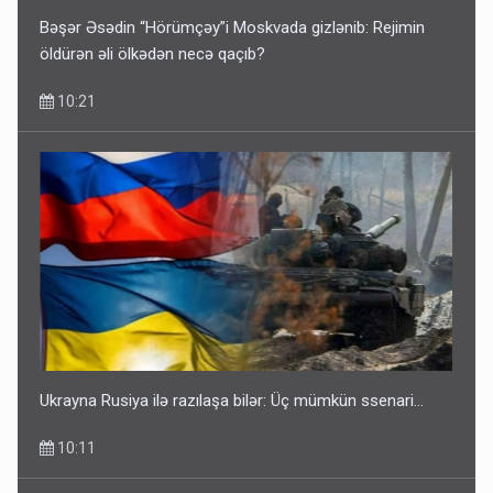
Bəşər Əsədin “Hörümçəy”i Moskvada gizlənib: Rejimin
öldürən əli ölkədən necə qaçıb?
10:21
Ukrayna Rusiya ilə razılaşa bilər: Üç mümkün ssenari...
10:11