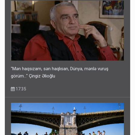
"Mən haqsızam, sən haqlısan, Dünya, mənlə vuruş
görüm..." Çingiz Əlioğlu
17:35