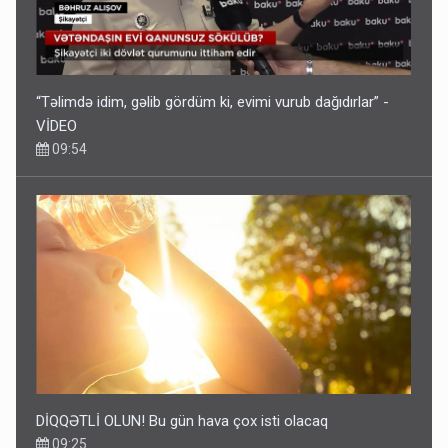
“Təlimdə idim, gəlib gördüm ki, evimi vurub dağıdırlar” -
VİDEO
09:54
DİQQƏTLİ OLUN! Bu gün hava çox isti olacaq
09:25