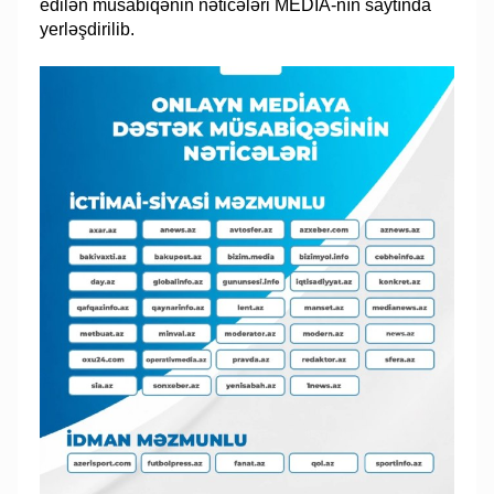
edilən müsabiqənin nəticələri MEDİA-nın saytında
yerləşdirilib.