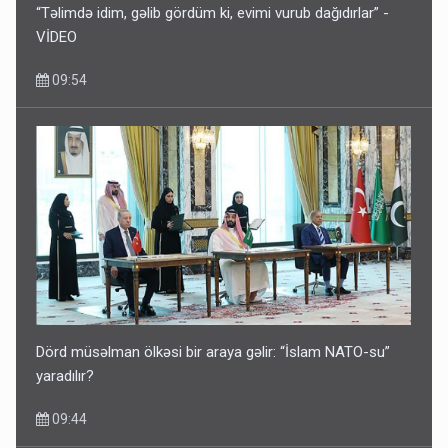
“Təlimdə idim, gəlib gördüm ki, evimi vurub dağıdırlar” -
VİDEO
09:54
Dörd müsəlman ölkəsi bir araya gəlir: “İslam NATO-su”
yaradılır?
09:44