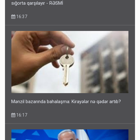
sığorta qarşılayır - RƏSMİ
16:37
Mənzil bazarında bahalaşma: Kirayələr nə qədər artıb?
16:17