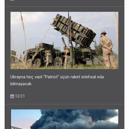
Ukrayna heç vaxt “Patriot” üçün raket istehsal edə
bilməyəcək
10:31