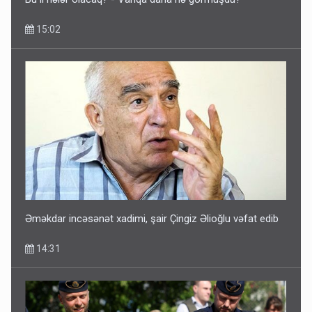
15:02
Əməkdar incəsənət xadimi, şair Çingiz Əlioğlu vəfat edib
14:31