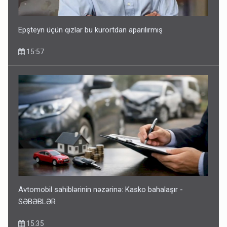
Epşteyn üçün qızlar bu kurortdan aparılırmış
15:57
Avtomobil sahiblərinin nəzərinə: Kasko bahalaşır -
SƏBƏBLƏR
15:35