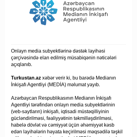
Onlayn media subyektlərinə dəstək layihəsi
çərçivəsində elan edilmiş müsabiqənin nəticələri
açıqlanıb.
Turkustan.az
xəbər verir ki, bu barədə Medianın
İnkişafı Agentliyi (MEDİA) məlumat yayıb.
Azərbaycan Respublikasının Medianın İnkişafı
Agentliyi tərəfindən onlayn media subyektlərinin
(veb-saytların) inkişafı, iqtisadi müstəqilliyinin
gücləndirilməsi, fəaliyyətinin təkmilləşdirilməsi,
habelə dövlət və cəmiyyət üçün əhəmiyyət kəsb
edən layihələrin həyata keçirilməsi məqsədilə təşkil