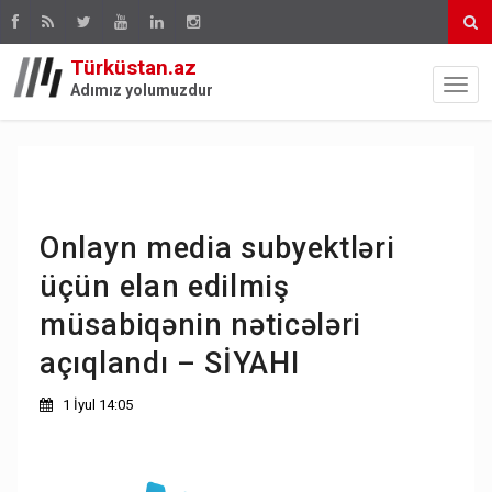
Türküstan.az
Adımız yolumuzdur
Onlayn media subyektləri
üçün elan edilmiş
müsabiqənin nəticələri
açıqlandı – SİYAHI
1 İyul 14:05