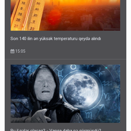
Son 140 ilin ən yüksək temperaturu qeydə alındı
15:05
Bu il nələr olacaq? - Vanqa daha nə görmüşdü?