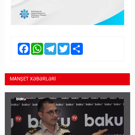
Facebook
WhatsApp
Telegram
Twitter
Share
MANŞET XƏBƏRLƏRİ