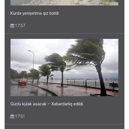
14:22
Kürdə yeniyetmə qız batdı
17:57
Fırıldaqçıların yeni silahı: Süni intellekt - Bunları etməzdən
əvvəl diqqətli olun
10:56
Güclü külək əsəcək – Xəbərdarlıq edildi
17:51