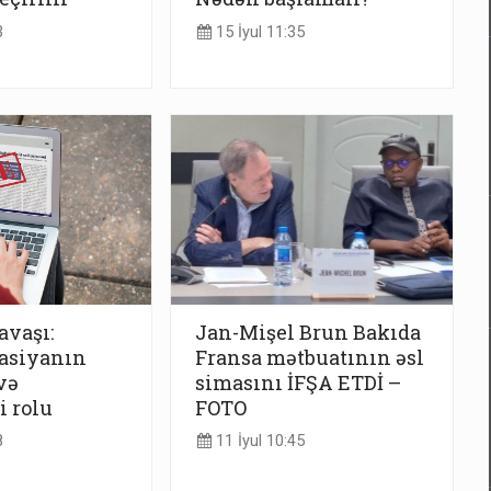
3
15 İyul 11:35
vaşı:
Jan-Mişel Brun Bakıda
asiyanın
Fransa mətbuatının əsl
və
simasını İFŞA ETDİ –
i rolu
FOTO
8
11 İyul 10:45