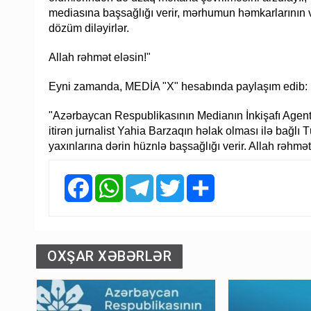
mediasına başsağlığı verir, mərhumun həmkarlarının və
dözüm diləyirlər.
Allah rəhmət eləsin!"
Eyni zamanda, MEDİA "X" hesabında paylaşım edib:
"Azərbaycan Respublikasının Medianın İnkişafı Agent
itirən jurnalist Yahia Barzaqın həlak olması ilə bağlı
yaxınlarına dərin hüznlə başsağlığı verir. Allah rəhmət
Facebook
WhatsApp
Telegram
Twitter
Share
OXŞAR XƏBƏRLƏR