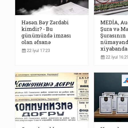
Həsən Bəy Zərdabi
MEDİA, Au
kimdir? - Bu
Şura və Mə
günümüzdə imzası
Şurasının
olan əfsanə
nümayəndə
xiyabanda
22 İyul 17:23
22 İyul 16:2