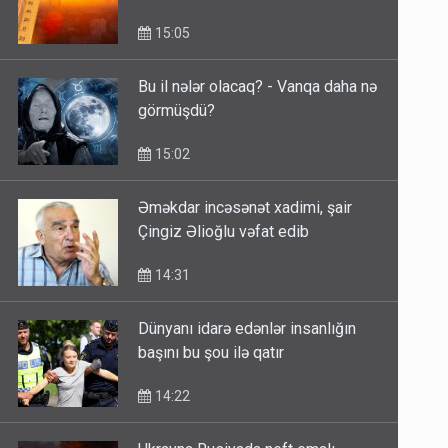
15:05
Bu il nələr olacaq? - Vanqa daha nə
görmüşdü?
15:02
Əməkdar incəsənət xadimi, şair
Çingiz Əlioğlu vəfat edib
14:31
Dünyanı idarə edənlər insanlığın
başını bu şou ilə qatır
14:22
Ukrayna Rusiyada neft emalı