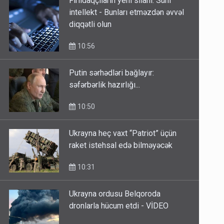
intellekt - Bunları etməzdən əvvəl
diqqətli olun
10:56
Putin sərhədləri bağlayır:
səfərbərlik hazırlığı...
10:50
Ukrayna heç vaxt “Patriot” üçün
raket istehsal edə bilməyəcək
10:31
Ukrayna ordusu Belqoroda
dronlarla hücum etdi - VİDEO
10:26