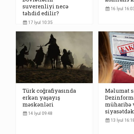
suverenliyi necə
16 İyul 16:0
təhdid edilir?
17 İyul 10:35
Türk coğrafiyasında
Məlumat sa
erkən yaşayış
Dezinform
məskənləri
müharibə 
siyasətdək
14 İyul 09:48
13 İyul 16:1