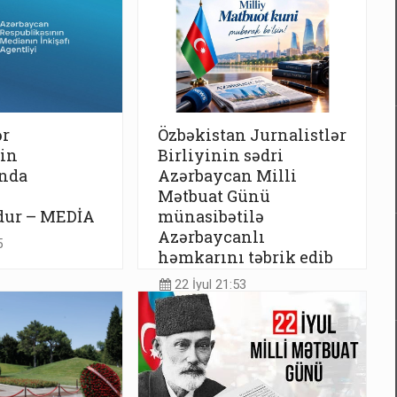
ər
Özbəkistan Jurnalistlər
in
Birliyinin sədri
nda
Azərbaycan Milli
Mətbuat Günü
ur – MEDİA
münasibətilə
Azərbaycanlı
5
həmkarını təbrik edib
22 İyul 21:53