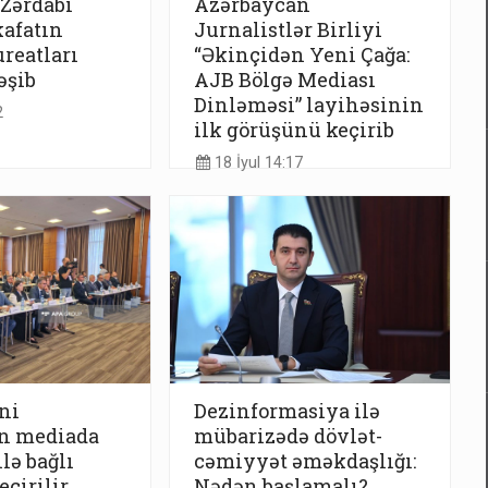
Zərdabi
Azərbaycan
afatın
Jurnalistlər Birliyi
ureatları
“Əkinçidən Yeni Çağa:
şib
AJB Bölgə Mediası
Dinləməsi” layihəsinin
2
ilk görüşünü keçirib
18 İyul 14:17
ni
Dezinformasiya ilə
n mediada
mübarizədə dövlət-
lə bağlı
cəmiyyət əməkdaşlığı:
eçirilir
Nədən başlamalı?