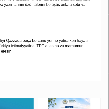
 yaxınlarının üzüntülərini bölüşür, onlara səbr və
liyi Qəzzada peşə borcunu yerinə yetirərkən həyatını
 Türkiyə ictimaiyyətinə, TRT ailəsinə və mərhumun
 eləsin!"