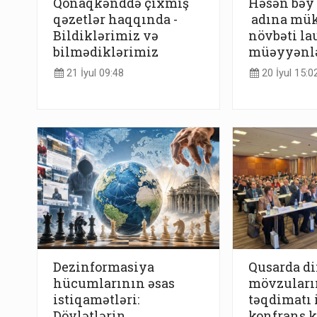
Qonaqkənddə çıxmış
Həsən bəy 
qəzetlər haqqında -
adına mük
Bildiklərimiz və
növbəti la
bilmədiklərimiz
müəyyənlə
21 İyul 09:48
20 İyul 15:0
Dezinformasiya
Qusarda di
hücumlarının əsas
mövzuları
istiqamətləri:
təqdimatı i
Dövlətlərin
konfrans k