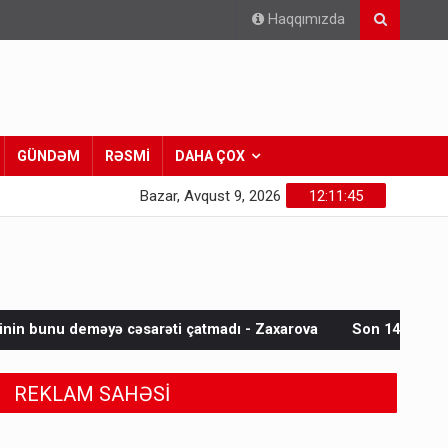
Haqqımızda
GÜNDƏM
RƏSMİ
DAHA ÇOX
Bazar, Avqust 9, 2026
12:11:47
əsarəti çatmadı - Zaxarova
Son 140 ilin ən yüksək temperatu
REKLAM SAHƏSİ