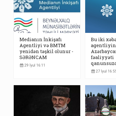
Medianın İnkişafı
Bu iki xəb
Agentliyi və BMTM
agentliyin
yenidən təşkil olunur -
Azərbayca
SƏRƏNCAM
fəaliyyəti
qanunsuzd
29 İyul 16:11
27 İyul 16:5