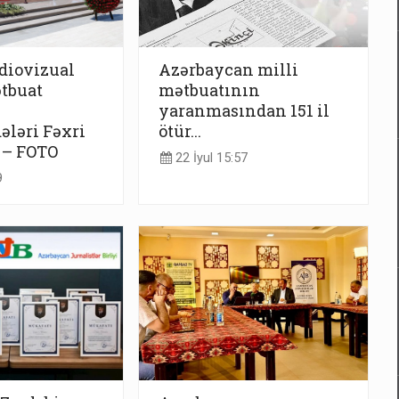
diovizual
Azərbaycan milli
tbuat
mətbuatının
yaranmasından 151 il
ləri Fəxri
ötür...
 – FOTO
22 İyul 15:57
9