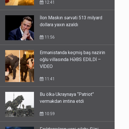
İlon Maskın sərvəti 513 milyard
dollara yaxın azaldı
11:56
Ermənistanda keçmiş baş nazirin
oğlu villasında HƏBS EDİLDİ –
VİDEO
11:41
Bu ölkə Ukraynaya “Patriot”
verməkdən imtina etdi
10:59
Fırıldaqçıların yeni silahı: Süni