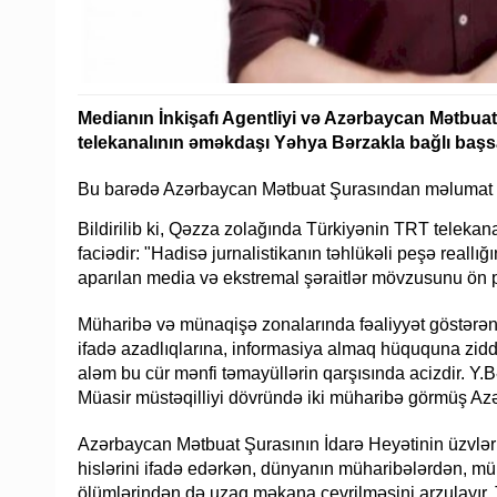
Medianın İnkişafı Agentliyi və Azərbaycan Mətbua
telekanalının əməkdaşı Yəhya Bərzakla bağlı başsa
Bu barədə Azərbaycan Mətbuat Şurasından məlumat v
Bildirilib ki, Qəzza zolağında Türkiyənin TRT telek
faciədir: "Hadisə jurnalistikanın təhlükəli peşə reallı
aparılan media və ekstremal şəraitlər mövzusunu ön pl
Müharibə və münaqişə zonalarında fəaliyyət göstərən j
ifadə azadlıqlarına, informasiya almaq hüququna zidd
aləm bu cür mənfi təmayüllərin qarşısında acizdir. Y.
Müasir müstəqilliyi dövründə iki müharibə görmüş Azə
Azərbaycan Mətbuat Şurasının İdarə Heyətinin üzvlər
hislərini ifadə edərkən, dünyanın müharibələrdən, mü
ölümlərindən də uzaq məkana çevrilməsini arzulayır,