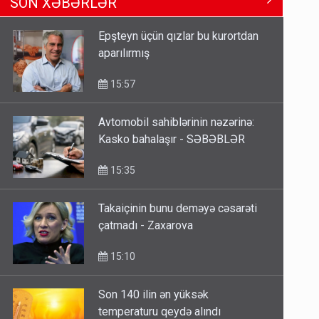
15:35
Epşteyn üçün qızlar bu kurortdan
aparılırmış
Dünyanı idarə edənlər insanlığın
başını bu şou ilə qatır
15:57
14:22
Avtomobil sahiblərinin nəzərinə:
Kasko bahalaşır - SƏBƏBLƏR
Fırıldaqçıların yeni silahı: Süni
intellekt - Bunları etməzdən əvvəl
15:35
diqqətli olun
10:56
Takaiçinin bunu deməyə cəsarəti
çatmadı - Zaxarova
15:10
Son 140 ilin ən yüksək
temperaturu qeydə alındı