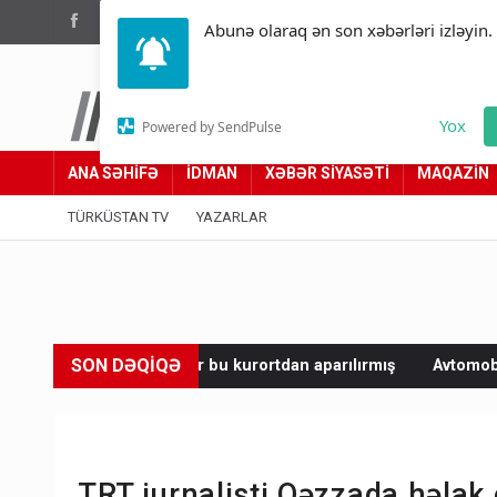
(012) 449 94 05
Abunə olaraq ən son xəbərləri izləyin.
Türküstan.az
Yox
Powered by SendPulse
Adımız yolumuzdur
ANA SƏHİFƏ
İDMAN
XƏBƏR SİYASƏTİ
MAQAZİN
TÜRKÜSTAN TV
YAZARLAR
SON DƏQİQƏ
 qızlar bu kurortdan aparılırmış
Avtomobil sahiblərinin nəz
TRT jurnalisti Qəzzada həlak