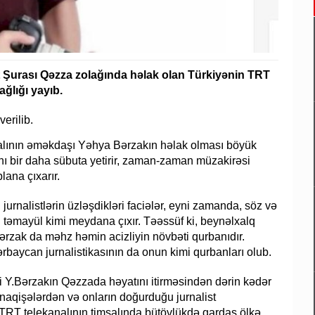
t Şurası Qəzza zolağında həlak olan Türkiyənin TRT
ğlığı yayıb.
erilib.
analının əməkdaşı Yəhya Bərzakın həlak olması böyük
ğını bir daha sübuta yetirir, zaman-zaman müzakirəsi
ana çıxarır.
urnalistlərin üzləşdikləri faciələr, eyni zamanda, söz və
 təmayül kimi meydana çıxır. Təəssüf ki, beynəlxalq
Bərzak da məhz həmin acizliyin növbəti qurbanıdır.
rbaycan jurnalistikasının da onun kimi qurbanları olub.
i Y.Bərzakın Qəzzada həyatını itirməsindən dərin kədər
naqişələrdən və onların doğurduğu jurnalist
 TRT telekanalının timsalında bütövlükdə qardaş ölkə