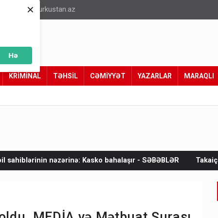
×
info@turkustan.az
Hə
KRİMİNAL
TƏHSİL
CƏMİYYƏT
YAZARLAR
MARAQLI
ərinə: Kasko bahalaşır - SƏBƏBLƏR
Takaiçinin bunu deməyə c
 oldu, MEDİA və Mətbuat Şurası