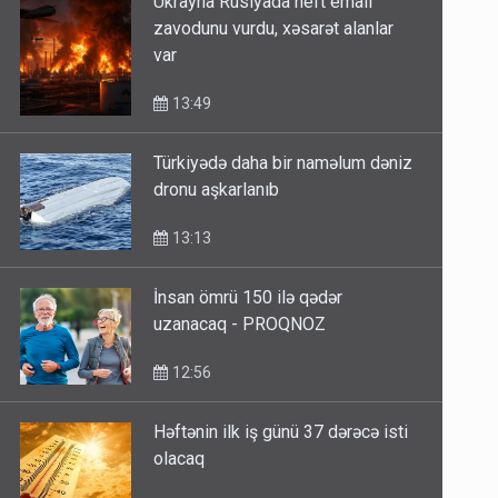
zavodunu vurdu, xəsarət alanlar
var
13:49
Türkiyədə daha bir naməlum dəniz
dronu aşkarlanıb
13:13
İnsan ömrü 150 ilə qədər
uzanacaq - PROQNOZ
12:56
Həftənin ilk iş günü 37 dərəcə isti
olacaq
12:41