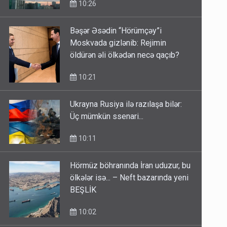
Bəşər Əsədin “Hörümçəy”i
Moskvada gizlənib: Rejimin
öldürən əli ölkədən necə qaçıb?
10:21
Ukrayna Rusiya ilə razılaşa bilər:
Üç mümkün ssenari...
10:11
Hörmüz böhranında İran uduzur, bu
ölkələr isə... – Neft bazarında yeni
BEŞLİK
10:02