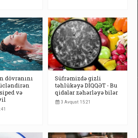
n dövranını
Süfrəmizdə gizli
ücləndirən
təhlükəyə DİQQƏT - Bu
siped və
qidalar zəhərləyə bilər
yil
3 Avqust 15:21
:41