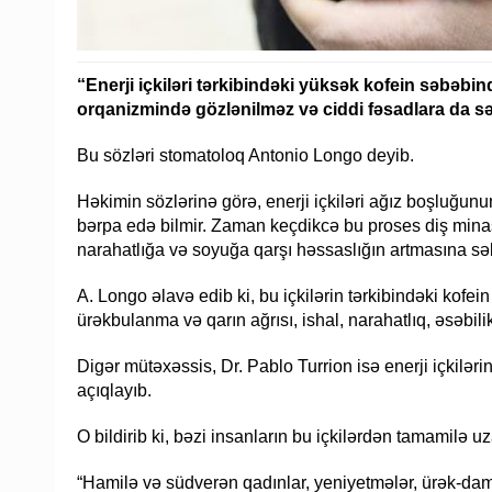
“Enerji içkiləri tərkibindəki yüksək kofein səbəb
orqanizmində gözlənilməz və ciddi fəsadlara da sə
Bu sözləri stomatoloq Antonio Longo deyib.
Həkimin sözlərinə görə, enerji içkiləri ağız boşluğun
bərpa edə bilmir. Zaman keçdikcə bu proses diş minas
narahatlığa və soyuğa qarşı həssaslığın artmasına sə
A. Longo əlavə edib ki, bu içkilərin tərkibindəki kofe
ürəkbulanma və qarın ağrısı, ishal, narahatlıq, əsəbilik
Digər mütəxəssis, Dr. Pablo Turrion isə enerji içkiləri
açıqlayıb.
O bildirib ki, bəzi insanların bu içkilərdən tamamilə u
“Hamilə və südverən qadınlar, yeniyetmələr, ürək-dama