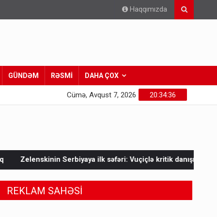
Haqqımızda
GÜNDƏM
RƏSMİ
DAHA ÇOX
Cümə, Avqust 7, 2026
20:34:38
ya ilk səfəri: Vuçiçlə kritik danışıqlar
Mask Ukraynaya bunu
REKLAM SAHƏSİ