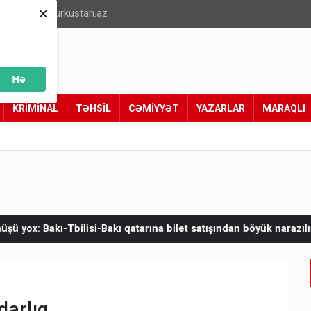
×
info@turkustan.az
Hə
KRİMİNAL
TƏHSİL
CƏMİYYƏT
YAZARLAR
MARAQLI
kı qatarına bilet satışından böyük narazılıq
Zelenskinin Serbiya
darlıq