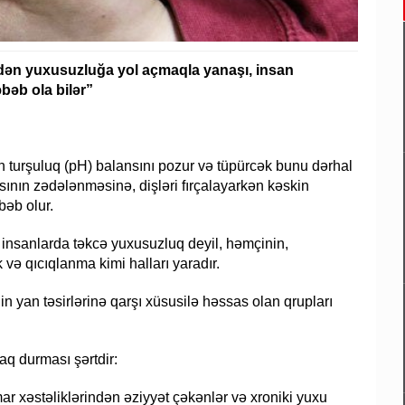
indən yuxusuzluğa yol açmaqla yanaşı, insan
bəb ola bilər”
un turşuluq (pH) balansını pozur və tüpürcək bunu dərhal
ının zədələnməsinə, dişləri fırçalayarkən kəskin
bəb olur.
in insanlarda təkcə yuxusuzluq deyil, həmçinin,
 və qıcıqlanma kimi halları yaradır.
nin yan təsirlərinə qarşı xüsusilə həssas olan qrupları
zaq durması şərtdir:
r xəstəliklərindən əziyyət çəkənlər və xroniki yuxu