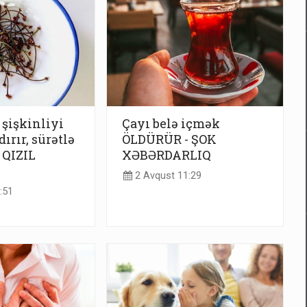
şişkinliyi
Çayı belə içmək
ırır, sürətlə
ÖLDÜRÜR - ŞOK
 QIZIL
XƏBƏRDARLIQ
2 Avqust 11:29
:51