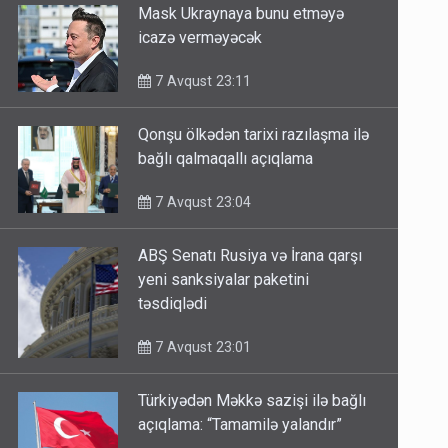
Mask Ukraynaya bunu etməyə
icazə verməyəcək
7 Avqust 23:11
Qonşu ölkədən tarixi razılaşma ilə
bağlı qalmaqallı açıqlama
7 Avqust 23:04
ABŞ Senatı Rusiya və İrana qarşı
yeni sanksiyalar paketini
təsdiqlədi
7 Avqust 23:01
Türkiyədən Məkkə sazişi ilə bağlı
açıqlama: “Tamamilə yalandır”