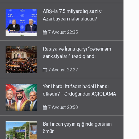
ABŞ-la 7,5 milyardlıq saziş:
Azərbaycan nələr alacaq?
7 Avqust 22:35
Rusiya və İrana qarşı “cəhənnəm
sanksiyaları” təsdiqləndi
7 Avqust 22:27
Yeni hərbi ittifaqın hədəfi hansı
ölkədir? - Ərdoğandan AÇIQLAMA
7 Avqust 20:50
Bir fincan çayın işığında görünən
ömür