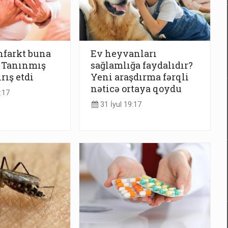
infarkt buna
Ev heyvanları
 - Tanınmış
sağlamlığa faydalıdır?
rış etdi
Yeni araşdırma fərqli
nəticə ortaya qoydu
:17
31 İyul 19:17