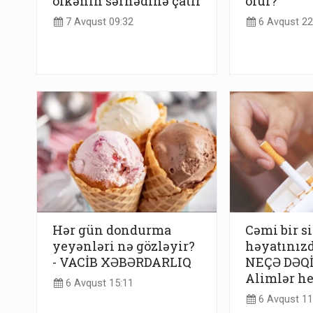
ölkənin sərhədinə çatır
olur?
7 Avqust 09:32
6 Avqust 22
Hər gün dondurma
Cəmi bir s
yeyənləri nə gözləyir?
həyatınız
- VACİB XƏBƏRDARLIQ
NEÇƏ DƏQİ
Alimlər he
6 Avqust 15:11
6 Avqust 11