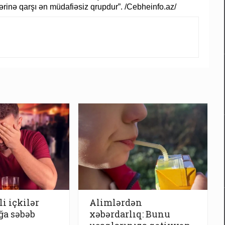
rlərinə qarşı ən müdafiəsiz qrupdur”. /Cebheinfo.az/
li içkilər
Alimlərdən
ğa səbəb
xəbərdarlıq: Bunu