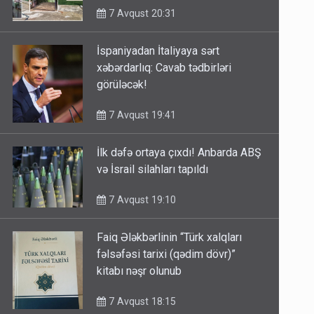
7 Avqust 20:31
İspaniyadan İtaliyaya sərt
xəbərdarlıq: Cavab tədbirləri
görüləcək!
7 Avqust 19:41
İlk dəfə ortaya çıxdı! Anbarda ABŞ
və İsrail silahları tapıldı
7 Avqust 19:10
Faiq Ələkbərlinin “Türk xalqları
fəlsəfəsi tarixi (qədim dövr)”
kitabı nəşr olunub
7 Avqust 18:15