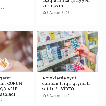
uşaqlarınıza qətiyyən
verməyin!
:33
6 Avqust 21:36
iqaret
Apteklərdə eyni
dan GÖRÜN
dərman fərqli qiymətə
QƏ ALIR -
satılır? - VİDEO
sabladı
6 Avqust 11:43
:47