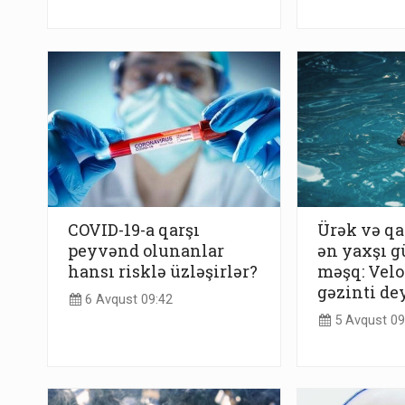
COVID-19-a qarşı
Ürək və qa
peyvənd olunanlar
ən yaxşı g
hansı risklə üzləşirlər?
məşq: Velo
gəzinti de
6 Avqust 09:42
5 Avqust 09