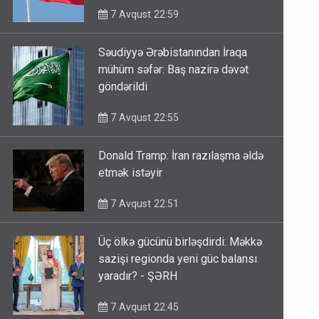
7 Avqust 22:59
Səudiyyə Ərəbistanından İraqa
mühüm səfər: Baş nazirə dəvət
göndərildi
7 Avqust 22:55
Donald Tramp: İran razılaşma əldə
etmək istəyir
7 Avqust 22:51
Üç ölkə gücünü birləşdirdi: Məkkə
sazişi regionda yeni güc balansı
yaradır? - ŞƏRH
7 Avqust 22:45