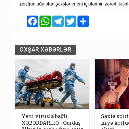
pozğunluğu olan şəxslər enerji içkilərinin zərərli təsi
Facebook
WhatsApp
Telegram
Twitter
Share
OXŞAR XƏBƏRLƏR
Yeni virusla bağlı
Saxta spirt
XƏBƏRDARLIQ - Qardaş
niyə korlu