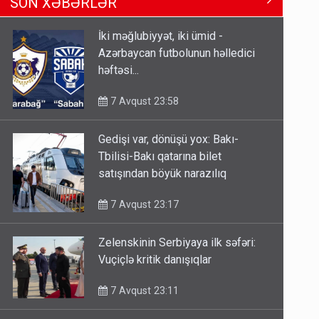
SON XƏBƏRLƏR
Tbilisi-Bakı qatarına bilet
satışından böyük narazılıq
İki məğlubiyyət, iki ümid -
7 Avqust 23:17
Azərbaycan futbolunun həlledici
həftəsi...
Geri çağırılan səfir Abel
Məhərrəmovun oğludur - DOSYE
7 Avqust 23:58
7 Avqust 14:07
Gedişi var, dönüşü yox: Bakı-
Media və Yayım Şurasına əlavə
Tbilisi-Bakı qatarına bilet
hüquq və vəzifələr verilib
satışından böyük narazılıq
7 Avqust 13:24
7 Avqust 23:17
Zelenskinin Serbiyaya ilk səfəri:
Vuçiçlə kritik danışıqlar
7 Avqust 23:11