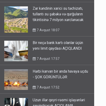
Zar kəndinin xarici su təchizatı,
tullantı su şəbəkə və qurğuların
tikintisinə 7 milyon xərclənəcək
7 Avqust 18:07
Bir neçə bank kartı olanlar üçün
yeni limit qaydası AÇIQLANDI
7 Avqust 17:57
Hərbi karvan bir anda havaya uçdu
- ŞOK GÖRÜNTÜLƏR
7 Avqust 17:52
Uzun illər qeyri-rəsmi işləyənləri
sevindirəcək AÇIQLAMA