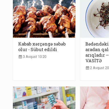
Kabab xərçəngə səbəb
Bədəndəki 
olur - Sübut edildi
aradan qald
arıqladır –
3 Avqust 10:20
VASİTƏ
2 Avqust 20