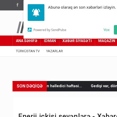
(012) 449 94 05
Abunə olaraq ən son xəbərləri izləyin.
Türküstan.az
Yox
Powered by SendPulse
Adımız yolumuzdur
ANA SƏHİFƏ
İDMAN
XƏBƏR SİYASƏTİ
MAQAZİN
TÜRKÜSTAN TV
YAZARLAR
SON DƏQİQƏ
un həlledici həftəsi...
Gedişi var, dönüşü yox: Bakı-Tbilisi-Ba
Enerji içkisi sevənlərə - Xəbər