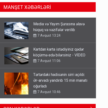
MANŞET XƏBƏRLƏRİ
Kartdan karta istədiyiniz qədər
köçürmə edə bilərsiniz - VİDEO
7 Avqust 11:06
Tərtərdəki hadisənin sirri açıldı:
Ər-arvadı yandırıb 15 min manatı
oğurladı
7 Avqust 10:46
Əhaliyə hava ilə bağlı VACİB
XƏBƏRDARLIQ - Saat 11:00-dan…
7 Avqust 09:15
Gedişi var, dönüşü yox: Bakı-