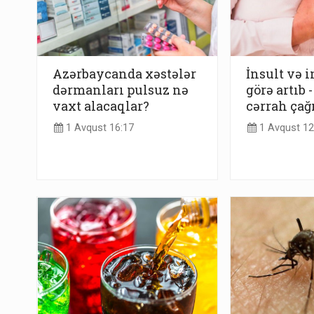
Azərbaycanda xəstələr
İnsult və 
dərmanları pulsuz nə
görə artıb
vaxt alacaqlar?
cərrah çağı
1 Avqust 16:17
1 Avqust 12