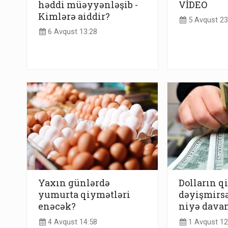
həddi müəyyənləşib -
VİDEO
Kimlərə aiddir?
5 Avqust 23
6 Avqust 13:28
Yaxın günlərdə
Dolların q
yumurta qiymətləri
dəyişmirs
enəcək?
niyə davam
4 Avqust 14:58
1 Avqust 12