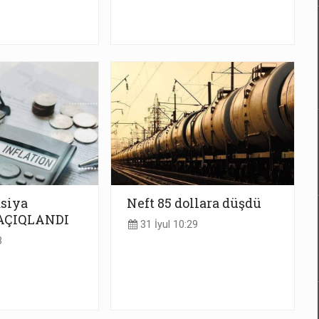
asiya
Neft 85 dollara düşdü
AÇIQLANDI
31 İyul 10:29
3