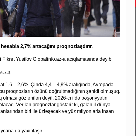
a hesabla 2,7% artacağını proqnozlaşdırır.
ri Fikrət Yusifov Globalinfo.az-a açıqlamasında deyib.
lacaq:
yat 1,6 – 2,6%, Çində 4,4 – 4,8% aralığında, Avropada
lə bu proqnozların özünü doğrultmadığının şahidi olmuşuq.
 olması gözlənilən deyil. 2026-cı ildə bəşəriyyətin
lacaq. Verilən proqnozlar göstərir ki, gələn il dünya
ranlarından biri ilə üzləşəcək və yüz milyonlarla insan
aycana da yaxınlaşır