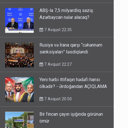
ABŞ-la 7,5 milyardlıq saziş:
Azərbaycan nələr alacaq?
7 Avqust 22:35
Rusiya və İrana qarşı “cəhənnəm
sanksiyaları” təsdiqləndi
7 Avqust 22:27
Yeni hərbi ittifaqın hədəfi hansı
ölkədir? - Ərdoğandan AÇIQLAMA
7 Avqust 20:50
Bir fincan çayın işığında görünən
ömür