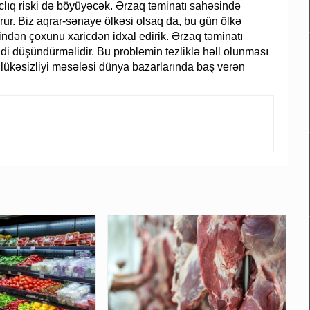
clıq riski də böyüyəcək. Ərzaq təminatı sahəsində
rur. Biz aqrar-sənaye ölkəsi olsaq da, bu gün ölkə
sindən çoxunu xaricdən idxal edirik. Ərzaq təminatı
di düşündürməlidir. Bu problemin tezliklə həll olunması
lükəsizliyi məsələsi dünya bazarlarında baş verən