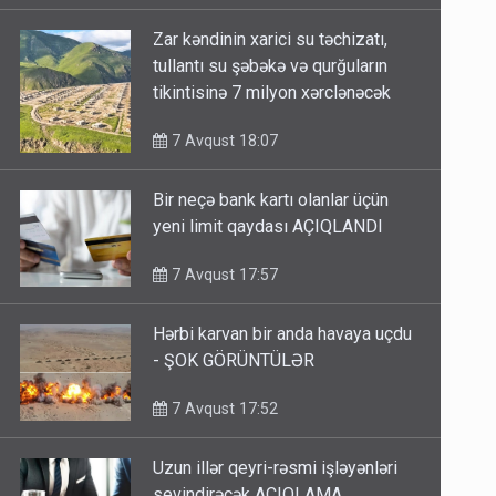
Zar kəndinin xarici su təchizatı,
tullantı su şəbəkə və qurğuların
tikintisinə 7 milyon xərclənəcək
7 Avqust 18:07
Bir neçə bank kartı olanlar üçün
yeni limit qaydası AÇIQLANDI
7 Avqust 17:57
Hərbi karvan bir anda havaya uçdu
- ŞOK GÖRÜNTÜLƏR
7 Avqust 17:52
Uzun illər qeyri-rəsmi işləyənləri
sevindirəcək AÇIQLAMA