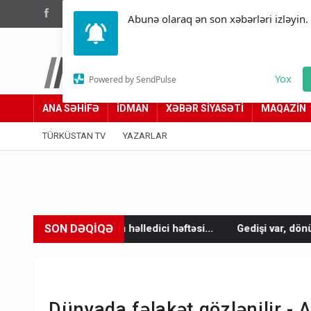
(012) 449 94 05
Abunə olaraq ən son xəbərləri izləyin.
Türküstan.az
Yox
Powered by SendPulse
Adımız yolumuzdur
ANA SƏHİFƏ
İDMAN
XƏBƏR SİYASƏTİ
MAQAZİN
TÜRKÜSTAN TV
YAZARLAR
SON DƏQİQƏ
əlledici həftəsi...
Gedişi var, dönüşü yox: Bakı-Tbilisi-Bakı q
Dünyada fəlakət gözlənilir - 