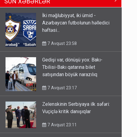
SON XƏBƏRLƏR
Tbilisi-Bakı qatarına bilet
satışından böyük narazılıq
İki məğlubiyyət, iki ümid -
7 Avqust 23:17
Azərbaycan futbolunun həlledici
həftəsi...
Geri çağırılan səfir Abel
Məhərrəmovun oğludur - DOSYE
7 Avqust 23:58
7 Avqust 14:07
Gedişi var, dönüşü yox: Bakı-
Media və Yayım Şurasına əlavə
Tbilisi-Bakı qatarına bilet
hüquq və vəzifələr verilib
satışından böyük narazılıq
7 Avqust 13:24
7 Avqust 23:17
Zelenskinin Serbiyaya ilk səfəri:
Vuçiçlə kritik danışıqlar
7 Avqust 23:11