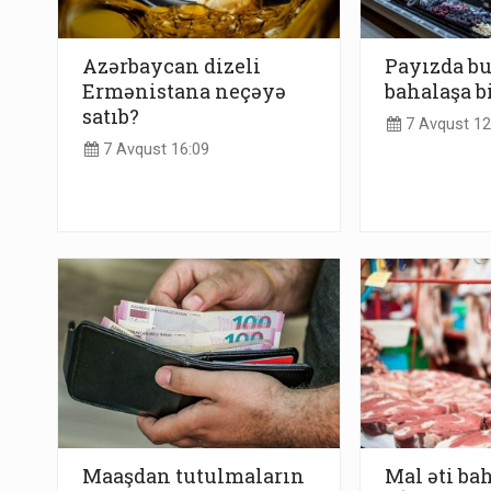
Azərbaycan dizeli
Payızda b
Ermənistana neçəyə
bahalaşa b
satıb?
7 Avqust 12
7 Avqust 16:09
Maaşdan tutulmaların
Mal əti bah