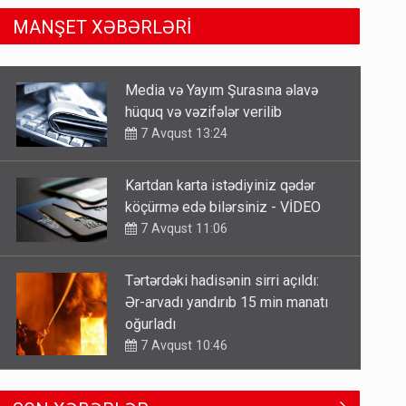
MANŞET XƏBƏRLƏRİ
Kartdan karta istədiyiniz qədər
köçürmə edə bilərsiniz - VİDEO
7 Avqust 11:06
Tərtərdəki hadisənin sirri açıldı:
Ər-arvadı yandırıb 15 min manatı
oğurladı
7 Avqust 10:46
Əhaliyə hava ilə bağlı VACİB
XƏBƏRDARLIQ - Saat 11:00-dan…
7 Avqust 09:15
Gedişi var, dönüşü yox: Bakı-