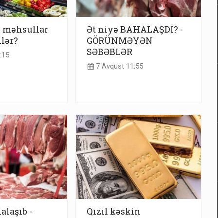
u məhsullar
Ət niyə BAHALAŞDI? -
ilər?
GÖRÜNMƏYƏN
SƏBƏBLƏR
:15
7 Avqust 11:55
alaşıb -
Qızıl kəskin