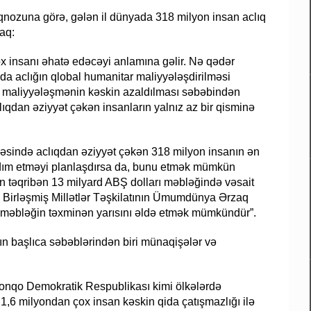
oqnozuna görə, gələn il dünyada 318 milyon insan aclıq
aq:
ox insanı əhatə edəcəyi anlamına gəlir. Nə qədər
da aclığın qlobal humanitar maliyyələşdirilməsi
r maliyyələşmənin kəskin azaldılması səbəbindən
ıqdan əziyyət çəkən insanların yalnız az bir qisminə
sində aclıqdan əziyyət çəkən 318 milyon insanın ən
dım etməyi planlaşdırsa da, bunu etmək mümkün
n təqribən 13 milyard ABŞ dolları məbləğində vəsait
i, Birləşmiş Millətlər Təşkilatının Ümumdünya Ərzaq
u məbləğin təxminən yarısını əldə etmək mümkündür”.
ın başlıca səbəblərindən biri münaqişələr və
Konqo Demokratik Respublikası kimi ölkələrdə
1,6 milyondan çox insan kəskin qida çatışmazlığı ilə