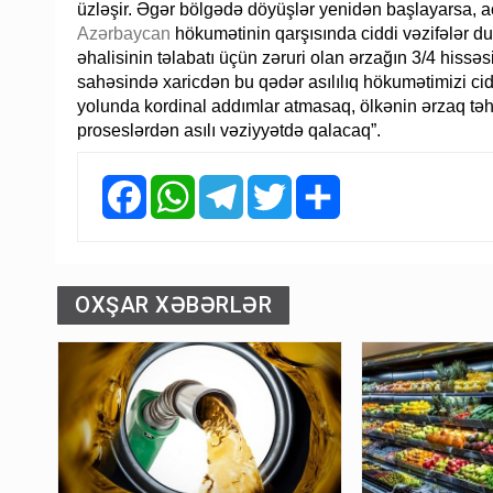
üzləşir. Əgər bölgədə döyüşlər yenidən başlayarsa, a
Azərbaycan
hökumətinin qarşısında ciddi vəzifələr du
əhalisinin təlabatı üçün zəruri olan ərzağın 3/4 hissə
sahəsində xaricdən bu qədər asılılıq hökumətimizi cid
yolunda kordinal addımlar atmasaq, ölkənin ərzaq təh
proseslərdən asılı vəziyyətdə qalacaq”.
Facebook
WhatsApp
Telegram
Twitter
Share
OXŞAR XƏBƏRLƏR