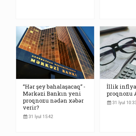
“Hər şey bahalaşacaq” -
İllik infly
Mərkəzi Bankın yeni
proqnozu 
proqnozu nədən xəbər
31 İyul 10:3
verir?
31 İyul 15:42