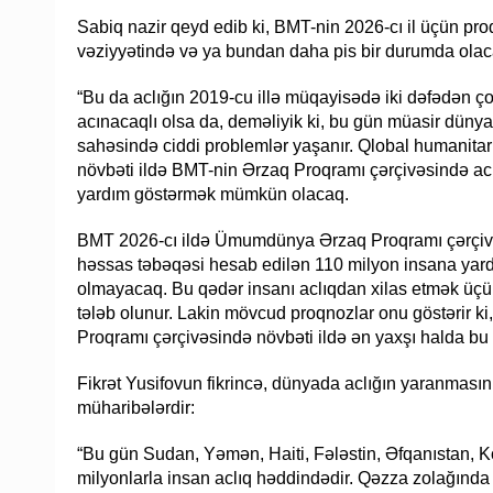
Sabiq nazir qeyd edib ki, BMT-nin 2026-cı il üçün pr
vəziyyətində və ya bundan daha pis bir durumda olac
“Bu da aclığın 2019-cu illə müqayisədə iki dəfədən ç
acınacaqlı olsa da, deməliyik ki, bu gün müasir dünya
sahəsində ciddi problemlər yaşanır. Qlobal humanita
növbəti ildə BMT-nin Ərzaq Proqramı çərçivəsində acl
yardım göstərmək mümkün olacaq.
BMT 2026-cı ildə Ümumdünya Ərzaq Proqramı çərçivə
həssas təbəqəsi hesab edilən 110 milyon insana yar
olmayacaq. Bu qədər insanı aclıqdan xilas etmək üçü
tələb olunur. Lakin mövcud proqnozlar onu göstərir k
Proqramı çərçivəsində növbəti ildə ən yaxşı halda b
Fikrət Yusifovun fikrincə, dünyada aclığın yaranmasın
müharibələrdir:
“Bu gün Sudan, Yəmən, Haiti, Fələstin, Əfqanıstan, 
milyonlarla insan aclıq həddindədir. Qəzza zolağında 