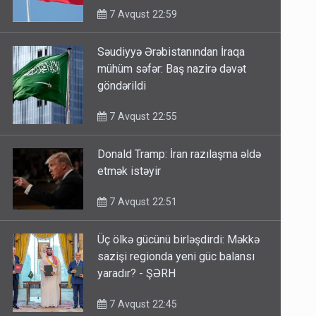
7 Avqust 22:59
Səudiyyə Ərəbistanından İraqa
mühüm səfər: Baş nazirə dəvət
göndərildi
7 Avqust 22:55
Donald Tramp: İran razılaşma əldə
etmək istəyir
7 Avqust 22:51
Üç ölkə gücünü birləşdirdi: Məkkə
sazişi regionda yeni güc balansı
yaradır? - ŞƏRH
7 Avqust 22:45