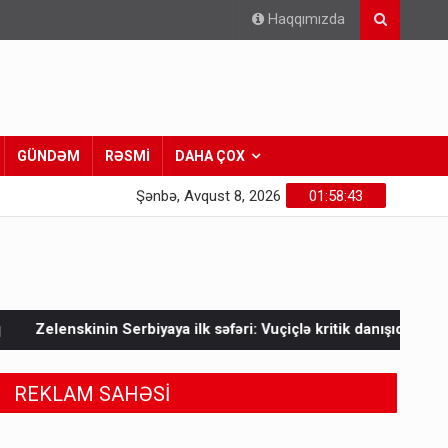
Haqqımızda
GÜNDƏM
RƏSMİ
DAHA ÇOX
Şənbə, Avqust 8, 2026
01:58:45
ilk səfəri: Vuçiçlə kritik danışıqlar
Mask Ukraynaya bunu et
REKLAM SAHƏSİ