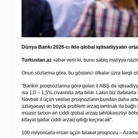
Dünya Bankı 2026-cı ildə qlobal iqtisadiyyatın ort
Turkustan.az
xəbər verir ki, bunu sabiq maliyyə nazi
Onun sözlərinə görə, bu göstərici ölkələr üzrə fərqli o
“Bankın proqnozlarına görə gələn il ABŞ-da iqtisadiy
isə 1,0 – 1,5% civarında arta bilər. Lakin biz dəfələr
Növbəti il üçün verilən proqnozların bundan daha artıq
üzləşəcəyi ən böyük problem ərzaq təminatı ilə bağlı o
müasir tarixin ən ciddi qlobal ərzaq təhlükəsizliyi böh
kifayət qədər ciddi ərzaq qıtlığı keçirəcək”.
100 milyonlarla insan üçün fəlakət proqnozu – Azərb