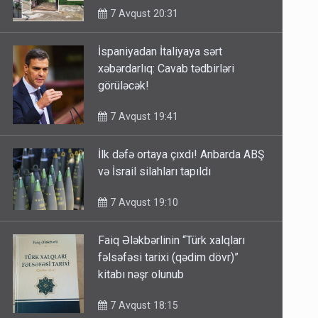
7 Avqust 20:31
İspaniyadan İtaliyaya sərt
xəbərdarlıq: Cavab tədbirləri
görüləcək!
7 Avqust 19:41
İlk dəfə ortaya çıxdı! Anbarda ABŞ
və İsrail silahları tapıldı
7 Avqust 19:10
Faiq Ələkbərlinin “Türk xalqları
fəlsəfəsi tarixi (qədim dövr)”
kitabı nəşr olunub
7 Avqust 18:15