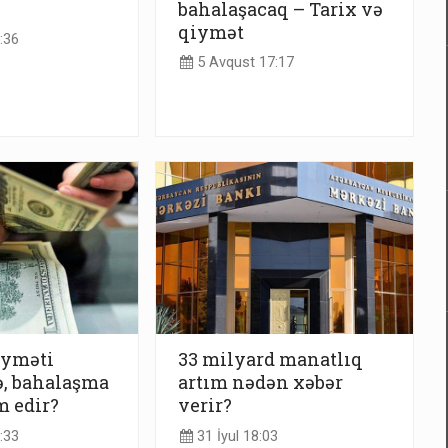
bahalaşacaq – Tarix və
qiymət
:36
5 Avqust 17:17
iyməti
33 milyard manatlıq
ə, bahalaşma
artım nədən xəbər
 edir?
verir?
:33
31 İyul 18:03