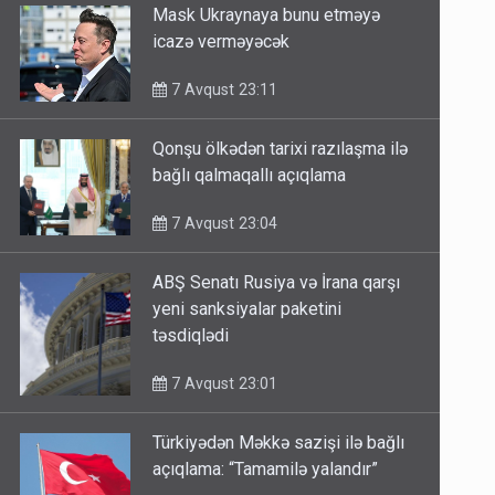
Mask Ukraynaya bunu etməyə
icazə verməyəcək
7 Avqust 23:11
Qonşu ölkədən tarixi razılaşma ilə
bağlı qalmaqallı açıqlama
7 Avqust 23:04
ABŞ Senatı Rusiya və İrana qarşı
yeni sanksiyalar paketini
təsdiqlədi
7 Avqust 23:01
Türkiyədən Məkkə sazişi ilə bağlı
açıqlama: “Tamamilə yalandır”