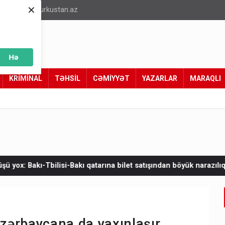
×
info@turkustan.az
Hə
KRİMİNAL
TƏHSİL
CƏMİYYƏT
YAZARLAR
MARAQLI
atarına bilet satışından böyük narazılıq
Zelenskinin Serbiyaya 
Azərbaycana da yaxınlaşır