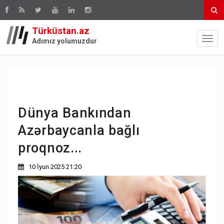
Türküstan.az
Adımız yolumuzdur
Dünya Bankından
Azərbaycanla bağlı
proqnoz...
10 İyun 2025 21:20