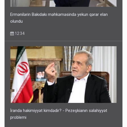
Ermənilərin Bakıdakı məhkəməsində yekun qərar elan
olundu
12:34
İranda hakimiyyət kimdədir? - Pezeşkianın səlahiyyət
problemi