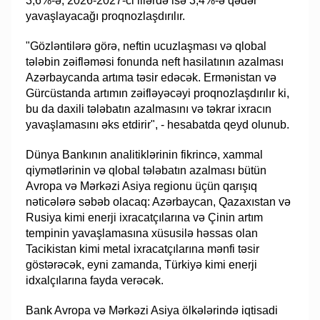
3,6%-ə, 2026-2027-ci illərdə isə 3,4%-ə qədər
yavaşlayacağı proqnozlaşdırılır.
"Gözləntilərə görə, neftin ucuzlaşması və qlobal
tələbin zəifləməsi fonunda neft hasilatının azalması
Azərbaycanda artıma təsir edəcək. Ermənistan və
Gürcüstanda artımın zəifləyəcəyi proqnozlaşdırılır ki,
bu da daxili tələbatın azalmasını və təkrar ixracın
yavaşlamasını əks etdirir", - hesabatda qeyd olunub.
Dünya Bankının analitiklərinin fikrincə, xammal
qiymətlərinin və qlobal tələbatın azalması bütün
Avropa və Mərkəzi Asiya regionu üçün qarışıq
nəticələrə səbəb olacaq: Azərbaycan, Qazaxıstan və
Rusiya kimi enerji ixracatçılarına və Çinin artım
tempinin yavaşlamasına xüsusilə həssas olan
Tacikistan kimi metal ixracatçılarına mənfi təsir
göstərəcək, eyni zamanda, Türkiyə kimi enerji
idxalçılarına fayda verəcək.
Bank Avropa və Mərkəzi Asiya ölkələrində iqtisadi