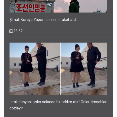
Bu ölkələrə şəxsiyyət vəsiqəsi ilə gedə biləcəksiniz -
SİYAHI
10:53
Şimali Koreya Yapon dənizinə raket atdı
13:52
Ərdoğana sui-qəsd planının iştirakçısı detalları açıqladı
5 Avqust 16:56
İsrail dünyanı şoka salacaq bir addım atır! Onlar timsahları
gözləyir