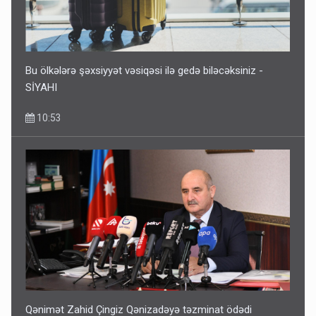
Bu ölkələrə şəxsiyyət vəsiqəsi ilə gedə biləcəksiniz -
SİYAHI
10:53
Qənimət Zahid Çingiz Qənizadəyə təzminat ödədi