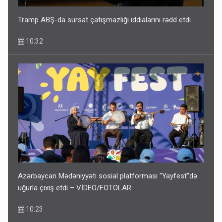
Tramp ABŞ-da sursat çatışmazlığı iddialarını rədd etdi
10:32
Azərbaycan Mədəniyyəti sosial platforması "Yayfest"də
uğurla çıxış etdi – VİDEO/FOTOLAR
10:23