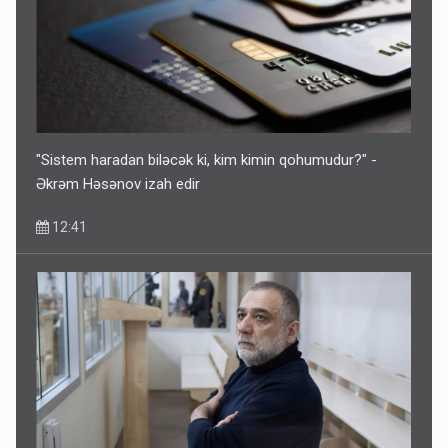
"Sistem haradan biləcək ki, kim kimin qohumudur?" -
Əkrəm Həsənov izah edir
12:41