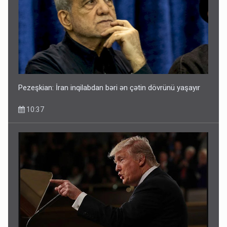
Pezeşkian: İran inqilabdan bəri ən çətin dövrünü yaşayır
10:37