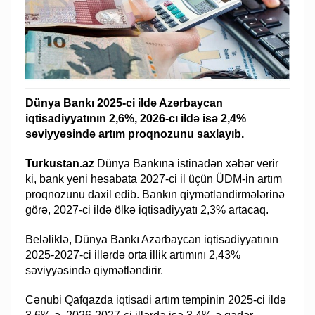
Dünya Bankı 2025-ci ildə Azərbaycan
iqtisadiyyatının 2,6%, 2026-cı ildə isə 2,4%
səviyyəsində artım proqnozunu saxlayıb.
Turkustan.az
Dünya Bankına istinadən xəbər verir
ki, bank yeni hesabata 2027-ci il üçün ÜDM-in artım
proqnozunu daxil edib. Bankın qiymətləndirmələrinə
görə, 2027-ci ildə ölkə iqtisadiyyatı 2,3% artacaq.
Beləliklə, Dünya Bankı Azərbaycan iqtisadiyyatının
2025-2027-ci illərdə orta illik artımını 2,43%
səviyyəsində qiymətləndirir.
Cənubi Qafqazda iqtisadi artım tempinin 2025-ci ildə