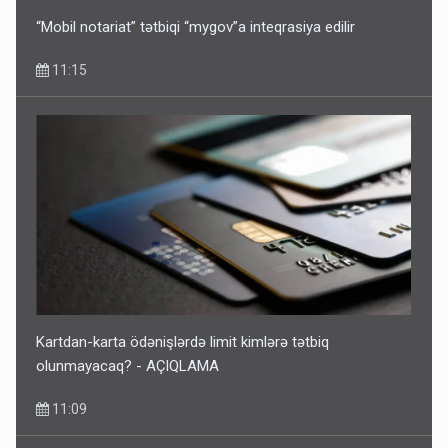
“Mobil notariat” tətbiqi “mygov”a inteqrasiya edilir
11:15
Kartdan-karta ödənişlərdə limit kimlərə tətbiq
olunmayacaq? - AÇIQLAMA
11:09