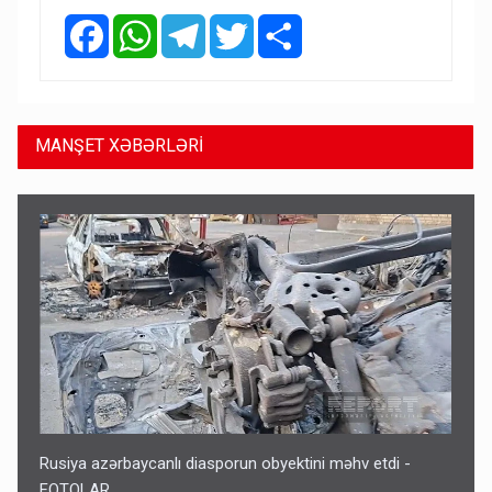
Facebook
WhatsApp
Telegram
Twitter
Share
MANŞET XƏBƏRLƏRİ
Rusiya azərbaycanlı diasporun obyektini məhv etdi -
FOTOLAR