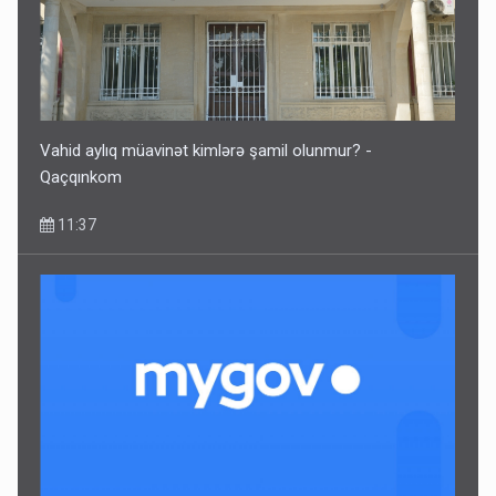
Vahid aylıq müavinət kimlərə şamil olunmur? -
Qaçqınkom
11:37