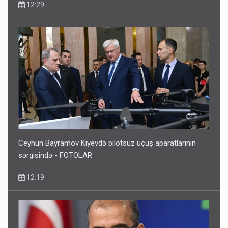
12:29
Ceyhun Bayramov Kiyevdə pilotsuz uçuş aparatlarının
sərgisində - FOTOLAR
12:19