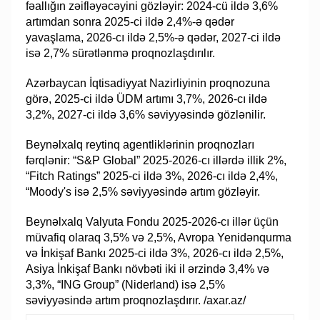
fəallığın zəifləyəcəyini gözləyir: 2024-cü ildə 3,6%
artımdan sonra 2025-ci ildə 2,4%-ə qədər
yavaşlama, 2026-cı ildə 2,5%-ə qədər, 2027-ci ildə
isə 2,7% sürətlənmə proqnozlaşdırılır.
Azərbaycan İqtisadiyyat Nazirliyinin proqnozuna
görə, 2025-ci ildə ÜDM artımı 3,7%, 2026-cı ildə
3,2%, 2027-ci ildə 3,6% səviyyəsində gözlənilir.
Beynəlxalq reytinq agentliklərinin proqnozları
fərqlənir: “S&P Global” 2025-2026-cı illərdə illik 2%,
“Fitch Ratings” 2025-ci ildə 3%, 2026-cı ildə 2,4%,
“Moody's isə 2,5% səviyyəsində artım gözləyir.
Beynəlxalq Valyuta Fondu 2025-2026-cı illər üçün
müvafiq olaraq 3,5% və 2,5%, Avropa Yenidənqurma
və İnkişaf Bankı 2025-ci ildə 3%, 2026-cı ildə 2,5%,
Asiya İnkişaf Bankı növbəti iki il ərzində 3,4% və
3,3%, “ING Group” (Niderland) isə 2,5%
səviyyəsində artım proqnozlaşdırır. /axar.az/