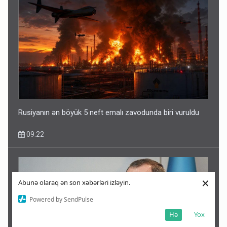
Rusiyanın ən böyük 5 neft emalı zavodunda biri vuruldu
09:22
×
Abunə olaraq ən son xəbərləri izləyin.
Powered by SendPulse
Hə
Yox