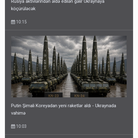
Rusiya aktivlərindən əldə edilən gəlir Ukraynaya
köçürüləcək
10:15
Putin Şimali Koreyadan yeni raketlər aldı - Ukraynada
vahimə
10:03