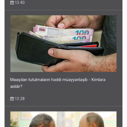
13:40
Rusiya Azərbaycan vətədaşlarını deport etdi
5 Avqust 11:53
Maaşdan tutulmaların həddi müəyyənləşib - Kimlərə
aiddir?
13:28