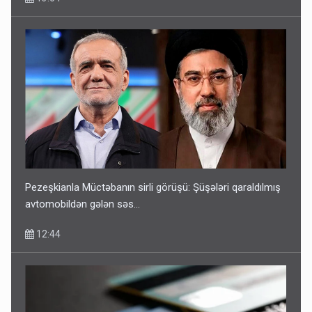
Pezeşkianla Müctəbanın sirli görüşü: Şüşələri qaraldılmış
avtomobildən gələn səs...
12:44