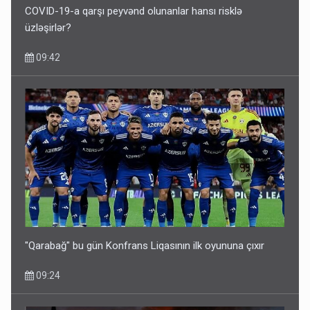
COVID-19-a qarşı peyvənd olunanlar hansı risklə
üzləşirlər?
09:42
"Qarabağ" bu gün Konfrans Liqasının ilk oyununa çıxır
09:24