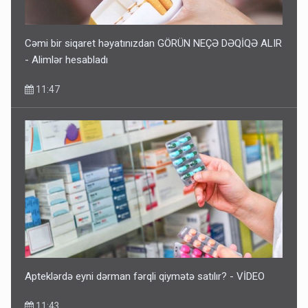
Cəmi bir siqaret həyatınızdan GÖRÜN NEÇƏ DƏQİQƏ ALIR
- Alimlər hesabladı
11:47
Apteklərdə eyni dərman fərqli qiymətə satılır? - VİDEO
11:43