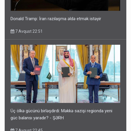
Donald Tramp: İran razılaşma əldə etmək istəyir
7 Avqust 22:51
Üç ölkə gücünü birləşdirdi: Məkkə sazişi regionda yeni
güc balansı yaradır? - ŞƏRH
7 Avqust 22:45