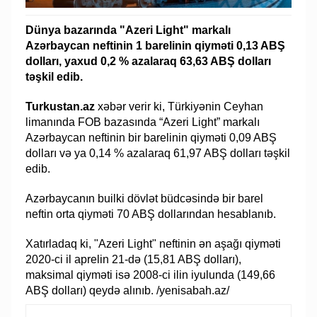
Dünya bazarında "Azeri Light" markalı
Azərbaycan neftinin 1 barelinin qiyməti 0,13 ABŞ
dolları, yaxud 0,2 % azalaraq 63,63 ABŞ dolları
təşkil edib.
Turkustan.az
xəbər verir ki, Türkiyənin Ceyhan
limanında FOB bazasında “Azeri Light” markalı
Azərbaycan neftinin bir barelinin qiyməti 0,09 ABŞ
dolları və ya 0,14 % azalaraq 61,97 ABŞ dolları təşkil
edib.
Azərbaycanın builki dövlət büdcəsində bir barel
neftin orta qiyməti 70 ABŞ dollarından hesablanıb.
Xatırladaq ki, "Azeri Light" neftinin ən aşağı qiyməti
2020-ci il aprelin 21-də (15,81 ABŞ dolları),
maksimal qiyməti isə 2008-ci ilin iyulunda (149,66
ABŞ dolları) qeydə alınıb. /yenisabah.az/