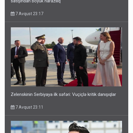
satışından böyük narazılıq
7 Avqust 23:17
Media və Yayım Şurasına əlavə hüquq və vəzifələr verilib
7 Avqust 13:24
Zelenskinin Serbiyaya ilk səfəri: Vuçiçlə kritik danışıqlar
7 Avqust 23:11