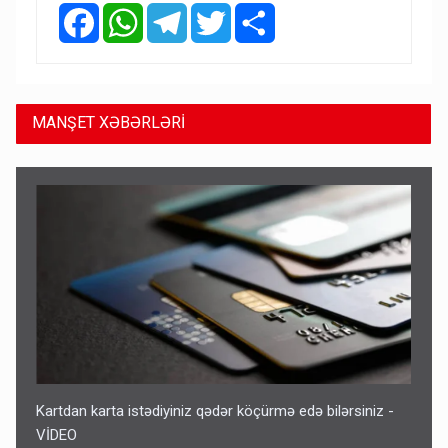
Facebook
WhatsApp
Telegram
Twitter
Share
MANŞET XƏBƏRLƏRİ
Kartdan karta istədiyiniz qədər köçürmə edə bilərsiniz -
VİDEO