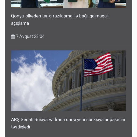
Qonşu ölkədən tarixi razılaşma ilə bağlı qalmaqallı
açıqlama
7 Avqust 23:04
ABŞ Senatı Rusiya və İrana qarşı yeni sanksiyalar paketini
təsdiqlədi