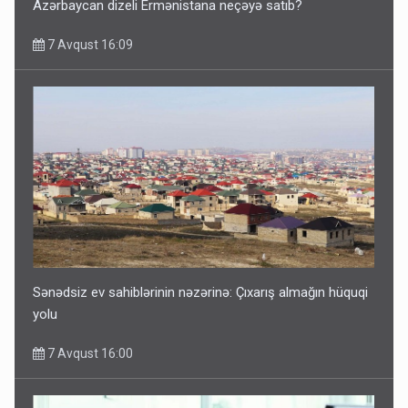
Azərbaycan dizeli Ermənistana neçəyə satıb?
7 Avqust 16:09
Sənədsiz ev sahiblərinin nəzərinə: Çıxarış almağın hüquqi
yolu
7 Avqust 16:00