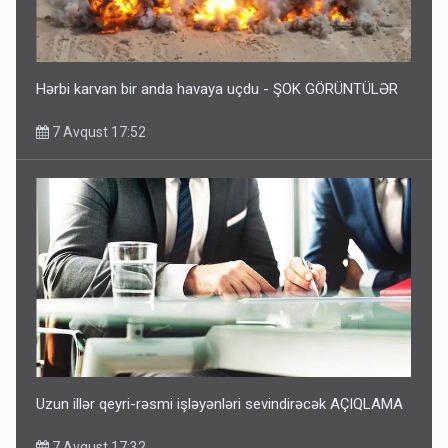
Hərbi karvan bir anda havaya uçdu - ŞOK GÖRÜNTÜLƏR
7 Avqust 17:52
Uzun illər qeyri-rəsmi işləyənləri sevindirəcək AÇIQLAMA
7 Avqust 17:32