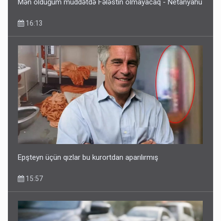
Mən olduğum müddətdə Fələstin olmayacaq - Netanyahu
16:13
Epşteyn üçün qızlar bu kurortdan aparılırmış
15:57