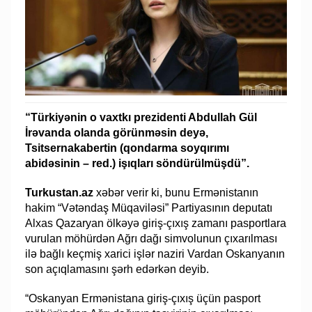
“Türkiyənin o vaxtkı prezidenti Abdullah Gül
İrəvanda olanda görünməsin deyə,
Tsitsernakabertin (qondarma soyqırımı
abidəsinin – red.) işıqları söndürülmüşdü”.
Turkustan.az
xəbər verir ki, bunu Ermənistanın
hakim “Vətəndaş Müqaviləsi” Partiyasının deputatı
Alxas Qazaryan ölkəyə giriş-çıxış zamanı pasportlara
vurulan möhürdən Ağrı dağı simvolunun çıxarılması
ilə bağlı keçmiş xarici işlər naziri Vardan Oskanyanın
son açıqlamasını şərh edərkən deyib.
“Oskanyan Ermənistana giriş-çıxış üçün pasport