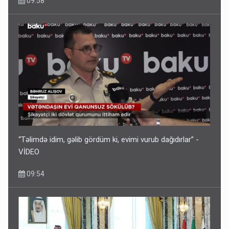
09:58
“Təlimdə idim, gəlib gördüm ki, evimi vurub dağıdırlar” -
VİDEO
09:54