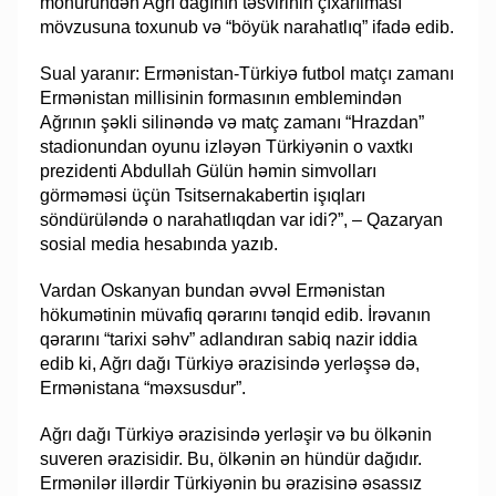
möhüründən Ağrı dağının təsvirinin çıxarılması
mövzusuna toxunub və “böyük narahatlıq” ifadə edib.
Sual yaranır: Ermənistan-Türkiyə futbol matçı zamanı
Ermənistan millisinin formasının emblemindən
Ağrının şəkli silinəndə və matç zamanı “Hrazdan”
stadionundan oyunu izləyən Türkiyənin o vaxtkı
prezidenti Abdullah Gülün həmin simvolları
görməməsi üçün Tsitsernakabertin işıqları
söndürüləndə o narahatlıqdan var idi?”, – Qazaryan
sosial media hesabında yazıb.
Vardan Oskanyan bundan əvvəl Ermənistan
hökumətinin müvafiq qərarını tənqid edib. İrəvanın
qərarını “tarixi səhv” adlandıran sabiq nazir iddia
edib ki, Ağrı dağı Türkiyə ərazisində yerləşsə də,
Ermənistana “məxsusdur”.
Ağrı dağı Türkiyə ərazisində yerləşir və bu ölkənin
suveren ərazisidir. Bu, ölkənin ən hündür dağıdır.
Ermənilər illərdir Türkiyənin bu ərazisinə əsassız