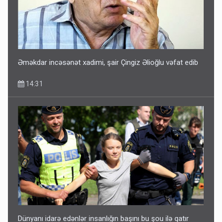
Əməkdar incəsənət xadimi, şair Çingiz Əlioğlu vəfat edib
14:31
Dünyanı idarə edənlər insanlığın başını bu şou ilə qatır