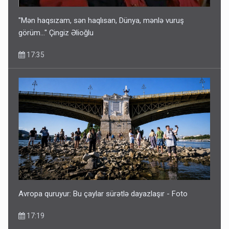
"Mən haqsızam, sən haqlısan, Dünya, mənlə vuruş
görüm..." Çingiz Əlioğlu
17:35
Avropa quruyur: Bu çaylar sürətlə dayazlaşır - Foto
17:19