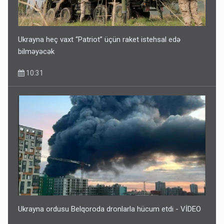
Ukrayna heç vaxt “Patriot” üçün raket istehsal edə
bilməyəcək
10:31
Ukrayna ordusu Belqoroda dronlarla hücum etdi - VİDEO