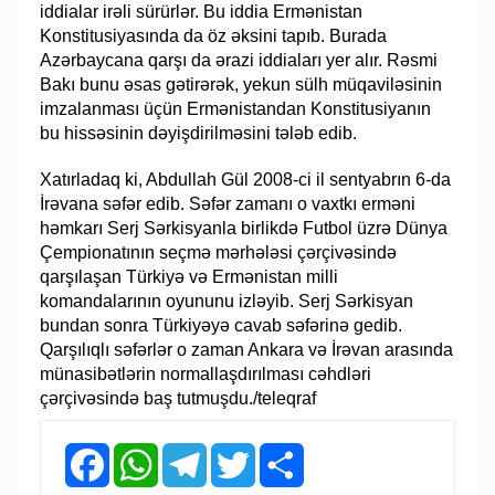
iddialar irəli sürürlər. Bu iddia Ermənistan
Konstitusiyasında da öz əksini tapıb. Burada
Azərbaycana qarşı da ərazi iddiaları yer alır. Rəsmi
Bakı bunu əsas gətirərək, yekun sülh müqaviləsinin
imzalanması üçün Ermənistandan Konstitusiyanın
bu hissəsinin dəyişdirilməsini tələb edib.
Xatırladaq ki, Abdullah Gül 2008-ci il sentyabrın 6-da
İrəvana səfər edib. Səfər zamanı o vaxtkı erməni
həmkarı Serj Sərkisyanla birlikdə Futbol üzrə Dünya
Çempionatının seçmə mərhələsi çərçivəsində
qarşılaşan Türkiyə və Ermənistan milli
komandalarının oyununu izləyib. Serj Sərkisyan
bundan sonra Türkiyəyə cavab səfərinə gedib.
Qarşılıqlı səfərlər o zaman Ankara və İrəvan arasında
münasibətlərin normallaşdırılması cəhdləri
çərçivəsində baş tutmuşdu./teleqraf
Facebook
WhatsApp
Telegram
Twitter
Share