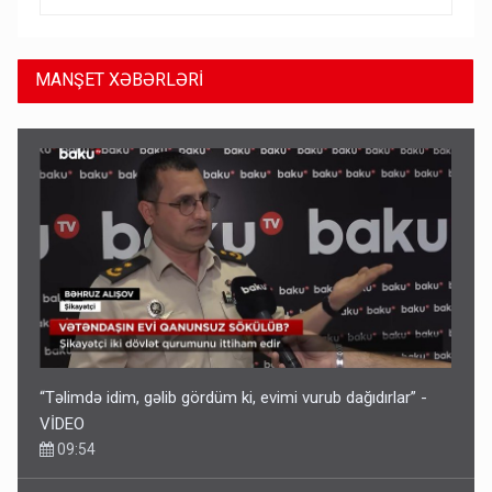
MANŞET XƏBƏRLƏRİ
“Təlimdə idim, gəlib gördüm ki, evimi vurub dağıdırlar” -
VİDEO
09:54