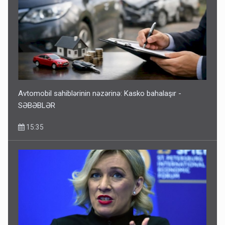
Avtomobil sahiblərinin nəzərinə: Kasko bahalaşır -
SƏBƏBLƏR
15:35