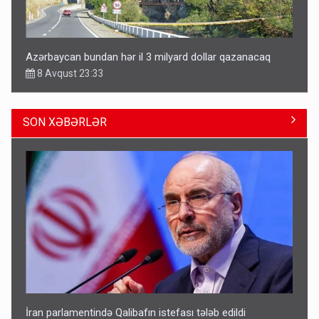
Azərbaycan bundan hər il 3 milyard dollar qazanacaq
8 Avqust 23:33
SON XƏBƏRLƏR
Avtomobil sahiblərinin nəzərinə: Kasko bahalaşır -
SƏBƏBLƏR
15:35
İran parlamentində Qalibafın istefası tələb edildi