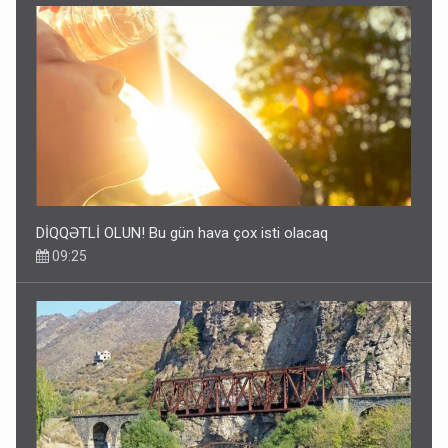
DİQQƏTLİ OLUN! Bu gün hava çox isti olacaq
09:25