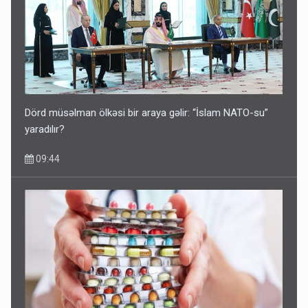
Dörd müsəlman ölkəsi bir araya gəlir: “İslam NATO-su”
yaradılır?
09:44