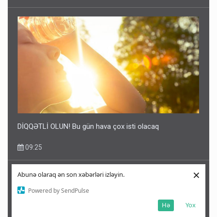
DİQQƏTLİ OLUN! Bu gün hava çox isti olacaq
09:25
×
Abunə olaraq ən son xəbərləri izləyin.
Powered by SendPulse
Hə
Yox