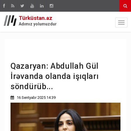
Türküstan.az
Adımız yolumuzdur
Qazaryan: Abdullah Gül
İrəvanda olanda işıqları
söndürüb...
16 Sentyabr 2025 14:39