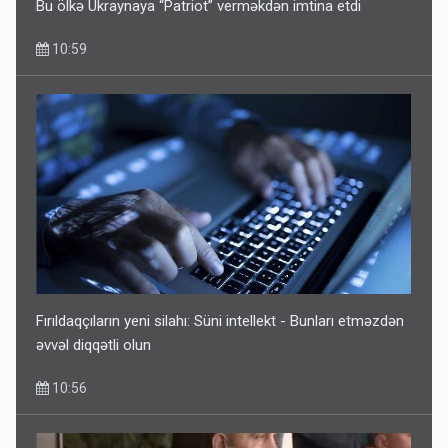
Bu ölkə Ukraynaya “Patriot” verməkdən imtina etdi
10:59
Fırıldaqçıların yeni silahı: Süni intellekt - Bunları etməzdən
əvvəl diqqətli olun
10:56