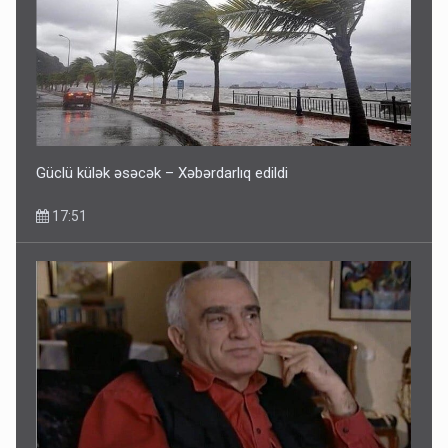
Fırıldaqçıların yeni silahı: Süni intellekt - Bunları etməzdən
əvvəl diqqətli olun
10:56
Güclü külək əsəcək – Xəbərdarlıq edildi
17:51