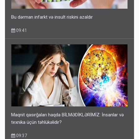
Bu dərman infarkt və insult riskini azaldır
09:41
Maqnit qasırğaları haqda BİLMƏDİKLƏRİMİZ: İnsanlar və
texnika üçün təhlükəlidir?
09:37