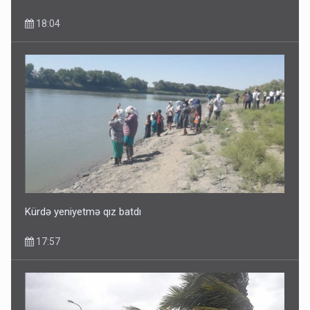
18:04
Dünyanı idarə edənlər insanlığın başını bu şou ilə qatır
14:22
Kürdə yeniyetmə qız batdı
17:57