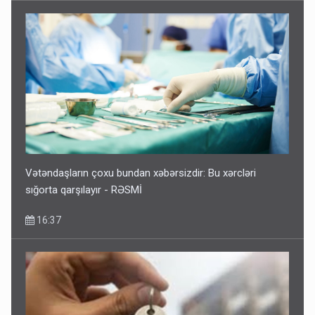
Vətəndaşların çoxu bundan xəbərsizdir: Bu xərcləri
sığorta qarşılayır - RƏSMİ
16:37