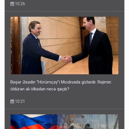
10:26
Bəşər Əsədin “Hörümçəy”i Moskvada gizlənib: Rejimin
öldürən əli ölkədən necə qaçıb?
10:21