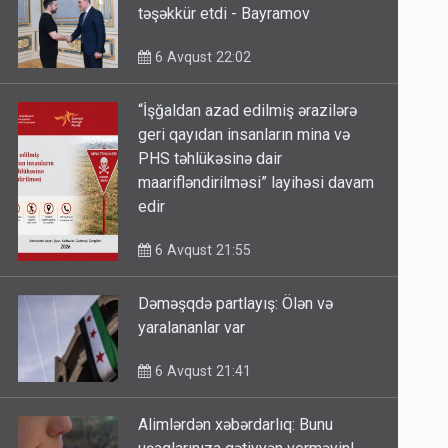
təşəkkür etdi - Bayramov
6 Avqust 22:02
“İşğaldan azad edilmiş ərazilərə
geri qayıdan insanların mina və
PHS təhlükəsinə dair
maarifləndirilməsi” layihəsi davam
edir
6 Avqust 21:55
Dəməşqdə partlayış: Ölən və
yaralananlar var
6 Avqust 21:41
Alimlərdən xəbərdarlıq: Bunu