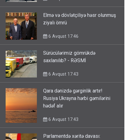
Elmə və dövlətçiliyə həsr olunmuş
ziyalı ömrü
6 Avqust 17:46
Sürücülərimiz gömrükdə
saxlanılıb? - RƏSMİ
6 Avqust 17:43
Qara dənizdə gərginlik artır!
Rusiya Ukrayna hərbi gəmilərini
hədəf alır
6 Avqust 17:43
Parlamentdə xəritə davası: