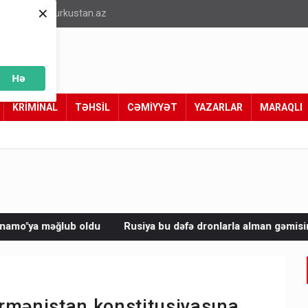
×
info@turkustan.az
Hə
KRİMİNAL
TƏHSİL
CƏMİYYƏT
YAZARLAR
MARAQLI
Rusiya bu dəfə dronlarla alman gəmisini vurdu
Avropada
rmənistan konstitusiyasına