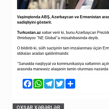
Vaşinqtonda ABŞ, Azərbaycan və Ermənistan aras
sadiqliyini göstərir.
Turkustan.az
xəbər verir ki, bunu Azərbaycan Prezid
Əmirbəyov "NE Global"a müsahibəsində deyib.
O bildirib ki, sülh sazişinin tam imzalanması üçün Er
iddiaları aradan qaldırılmalıdır.
"Sənəddə nəqliyyat və kommunikasiya xətlərinin açıl
arasında maneəsiz əlaqənin təmin olunması nəzərdə tu
Facebook
WhatsApp
Telegram
Twitter
Share
OXŞAR XƏBƏRLƏR