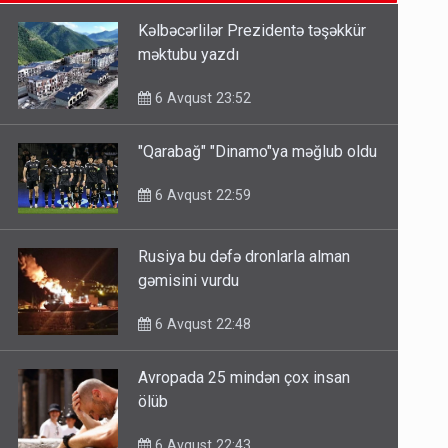
6 Avqust 14:14
Kəlbəcərlilər Prezidentə təşəkkür
məktubu yazdı
Bu ölkələrə şəxsiyyət vəsiqəsi ilə
gedə biləcəksiniz - SİYAHI
6 Avqust 23:52
6 Avqust 10:53
"Qarabağ" "Dinamo"ya məğlub oldu
Ərdoğana sui-qəsd planının
6 Avqust 22:59
iştirakçısı detalları açıqladı
5 Avqust 16:56
Rusiya bu dəfə dronlarla alman
gəmisini vurdu
6 Avqust 22:48
Avropada 25 mindən çox insan
ölüb
6 Avqust 22:43