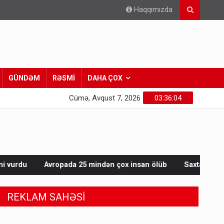
Haqqımızda
GÜNDƏM
RƏSMİ
DAHA ÇOX
Cümə, Avqust 7, 2026
03:36:06
 25 mindən çox insan ölüb
Saxta spirtli içkilər niyə korluğa
REKLAM SAHƏSİ