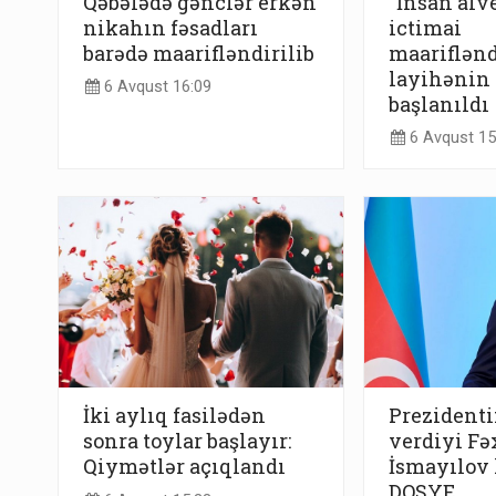
Qəbələdə gənclər erkən
“İnsan alv
nikahın fəsadları
ictimai
barədə maarifləndirilib
maariflənd
layihənin 
6 Avqust 16:09
başlanıldı
6 Avqust 15
İki aylıq fasilədən
Prezidenti
sonra toylar başlayır:
verdiyi Fə
Qiymətlər açıqlandı
İsmayılov 
DOSYE