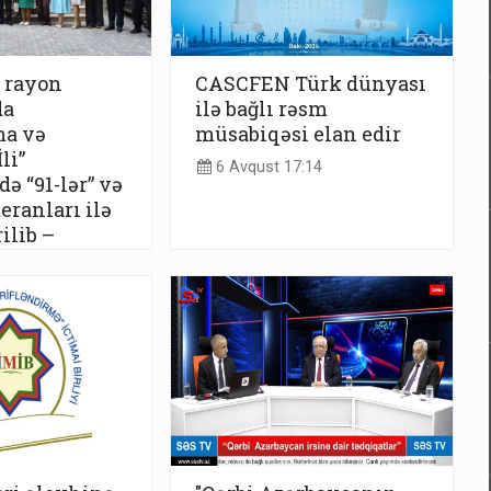
 rayon
CASCFEN Türk dünyası
da
ilə bağlı rəsm
ma və
müsabiqəsi elan edir
li”
6 Avqust 17:14
ə “91-lər” və
eranları ilə
ilib –
:17