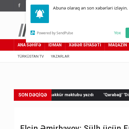
(012) 449 94 05
Abunə olaraq ən son xəbərləri izləyin.
Türküstan.az
Yox
Powered by SendPulse
Adımız yolumuzdur
ANA SƏHİFƏ
İDMAN
XƏBƏR SİYASƏTİ
MAQAZİN
TÜRKÜSTAN TV
YAZARLAR
SON DƏQİQƏ
tə təşəkkür məktubu yazdı
"Qarabağ" "Dinamo"ya məğlub oldu
Elçin Əmirbəyov: Sülh üçün E