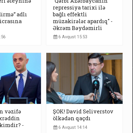
eri əleyhinə
"Qərbi Azərbaycanın
repressiya tarixi ilə
irmə” adlı
bağlı effektli
icrasına
müzakirələr apardıq" -
Əkrəm Bəydəmirli
:56
6 Avqust 15:53
n vəzifə
ŞOK! David Seliverstov
xrəddin
ölkədən qaçdı
kimdir? -
6 Avqust 14:14