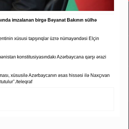
ında imzalanan birgə Bəyanat Bakının sülhə
entinin xüsusi tapşırıqlar üzrə nümayəndəsi Elçin
mənistan konstitusiyasındakı Azərbaycana qarşı ərazi
ması, xüsusilə Azərbaycanın əsas hissəsi ilə Naxçıvan
tulur"./teleqraf