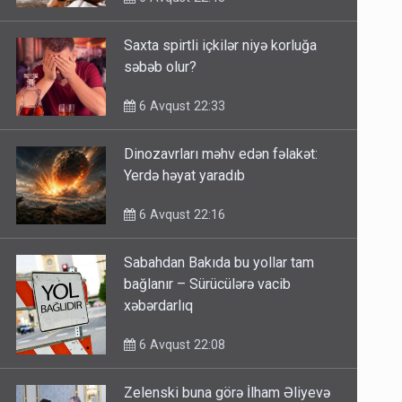
Saxta spirtli içkilər niyə korluğa
səbəb olur?
6 Avqust 22:33
Dinozavrları məhv edən fəlakət:
Yerdə həyat yaradıb
6 Avqust 22:16
Sabahdan Bakıda bu yollar tam
bağlanır – Sürücülərə vacib
xəbərdarlıq
6 Avqust 22:08
Zelenski buna görə İlham Əliyevə