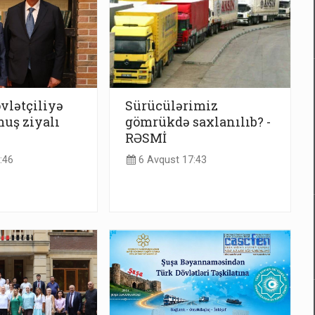
vlətçiliyə
Sürücülərimiz
uş ziyalı
gömrükdə saxlanılıb? -
RƏSMİ
:46
6 Avqust 17:43