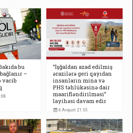
Bakıda bu
“İşğaldan azad edilmiş
 bağlanır –
ərazilərə geri qayıdan
 vacib
insanların mina və
q
PHS təhlükəsinə dair
maarifləndirilməsi”
:08
layihəsi davam edir
6 Avqust 21:55