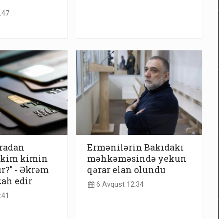
:47
aradan
Ermənilərin Bakıdakı
, kim kimin
məhkəməsində yekun
?" - Əkrəm
qərar elan olundu
ah edir
6 Avqust 12:34
:41