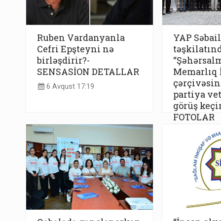
Ruben Vardanyanla
YAP Səbail
Cefri Epşteyni nə
təşkilatın
birləşdirir?-
“Şəhərsal
SENSASİON DETALLAR
Memarlıq İ
çərçivəsind
6 Avqust 17:19
partiya vet
görüş keçir
FOTOLAR
6 Avqust 17