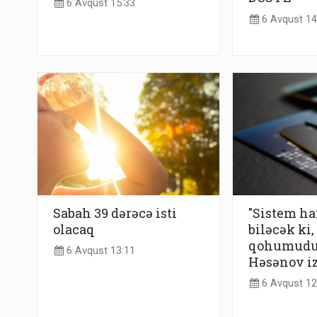
6 Avqust 15:33
6 Avqust 14
Sabah 39 dərəcə isti
"Sistem h
olacaq
biləcək ki
qohumudur
6 Avqust 13:11
Həsənov iz
6 Avqust 12