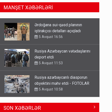
MANŞET XƏBƏRLƏRİ
Rusiya Azərbaycan vətədaşlarını
deport etdi
5 Avqust 11:53
Rusiya azərbaycanlı diasporun
obyektini məhv etdi - FOTOLAR
5 Avqust 10:58
Bu tarixdən HAVALAR DƏYİŞİR -
İSTİLƏR BİTİR
4 Avqust 22:04
ŞOK! David Seliverstov ölkədən
SON XƏBƏRLƏR
qaçdı