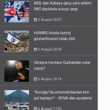
ABŞ-dan Kubaya qarşı yeni addım:
MKİ daxilində xüsusi qrup
6 Avqust 20:07
HƏMAS İsrailə təzyiq
göstərilməsini tələb etdi
6 Avqust 20:04
Ukrayna mediası Qurbandan nələr
yazdı?
6 Avqust 18:14
"Koroğlu"da avtomobillərdən kim
pul toplayır? - AYNA-dan açıqlama
6 Avqust 17:55