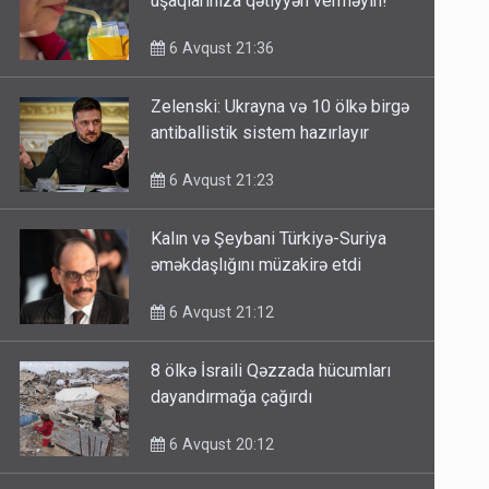
uşaqlarınıza qətiyyən verməyin!
6 Avqust 21:36
Zelenski: Ukrayna və 10 ölkə birgə
antiballistik sistem hazırlayır
6 Avqust 21:23
Kalın və Şeybani Türkiyə-Suriya
əməkdaşlığını müzakirə etdi
6 Avqust 21:12
8 ölkə İsraili Qəzzada hücumları
dayandırmağa çağırdı
6 Avqust 20:12