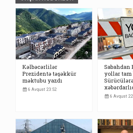
Kəlbəcərlilər
Sabahdan 
Prezidentə təşəkkür
yollar tam
məktubu yazdı
Sürücülərə
xəbərdarlı
6 Avqust 23:52
6 Avqust 22