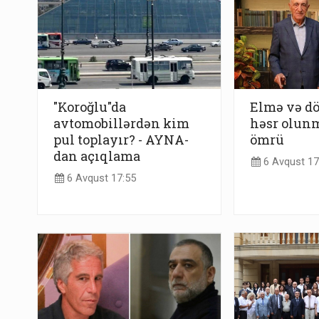
"Koroğlu"da
Elmə və dö
avtomobillərdən kim
həsr olunm
pul toplayır? - AYNA-
ömrü
dan açıqlama
6 Avqust 17
6 Avqust 17:55