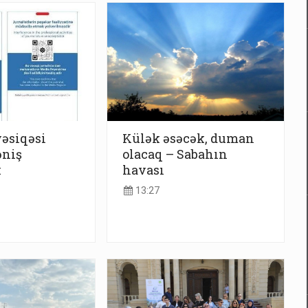
vəsiqəsi
Külək əsəcək, duman
əniş
olacaq – Sabahın
k
havası
13:27