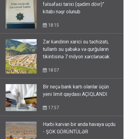
fəlsəfəsi tarixi (qədim dövr)”
kitabı nəşr olunub
18:15
Zar kəndinin xarici su təchizatı,
tullantı su şəbəkə və qurğuların
tikintisinə 7 milyon xərclənəcək
18:07
Bir neçə bank kartı olanlar üçün
yeni limit qaydası AÇIQLANDI
17:57
Hərbi karvan bir anda havaya uçdu
- ŞOK GÖRÜNTÜLƏR