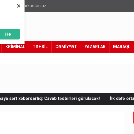
×
info@turkustan.az
Hə
KRİMİNAL
TƏHSİL
CƏMİYYƏT
YAZARLAR
MARAQLI
avab tədbirləri görüləcək!
İlk dəfə ortaya çıxdı! Anbarda ABŞ və 