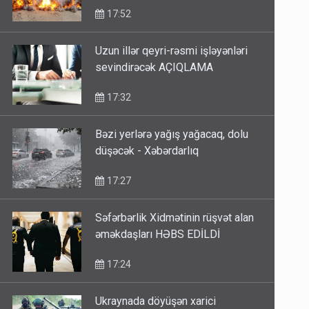
17:52
Uzun illər qeyri-rəsmi işləyənləri
sevindirəcək AÇIQLAMA
17:32
Bəzi yerlərə yağış yağacaq, dolu
düşəcək - Xəbərdarlıq
17:27
Səfərbərlik Xidmətinin rüşvət alan
əməkdaşları HƏBS EDİLDİ
17:24
Ukraynada döyüşən xarici