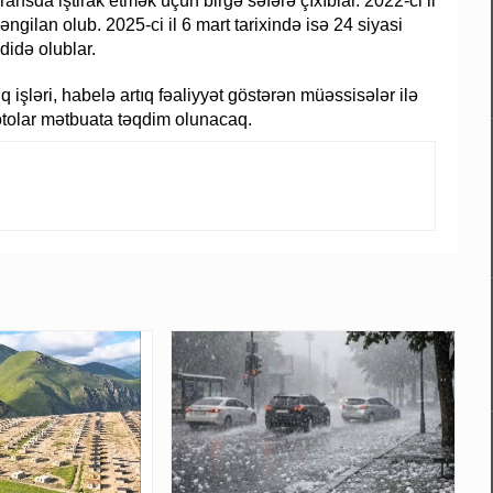
ansda iştirak etmək üçün birgə səfərə çıxıblar. 2022-ci il
əngilan olub. 2025-ci il 6 mart tarixində isə 24 siyasi
idə olublar.
işləri, habelə artıq fəaliyyət göstərən müəssisələr ilə
fotolar mətbuata təqdim olunacaq.