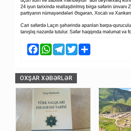
üçün sülh və sabitlik mənbəyidir” adlı beynəlxalq konfr
24 iyun tarixində reallaşdırılmış birgə səfərin ünvanı Z
partiyanın nümayəndələri Əsgəran, Xocalı və Xankənd
Cari səfərdə Laçın şəhərində aparılan bərpa-quruculuq 
tanışlıq nəzərdə tutulur. Səfər haqqında məlumat və 
Facebook
WhatsApp
Telegram
Twitter
Share
OXŞAR XƏBƏRLƏR