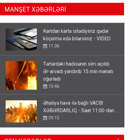
MANŞET XƏBƏRLƏRİ
Tərtərdəki hadisənin sirri açıldı:
Ər-arvadı yandırıb 15 min manatı
oğurladı
10:46
Əhaliyə hava ilə bağlı VACİB
XƏBƏRDARLIQ - Saat 11:00-dan…
09:15
ŞOK! David Seliverstov ölkədən
qaçdı
6 Avqust 14:14
Geri çağırılan səfir Abel