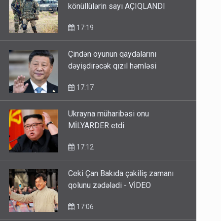
könüllülərin sayı AÇIQLANDI
17:19
Çindən oyunun qaydalarını
dəyişdirəcək qızıl həmləsi
17:17
Ukrayna müharibəsi onu
MİLYARDER etdi
17:12
Ceki Çan Bakıda çəkiliş zamanı
qolunu zədələdi - VİDEO
17:06