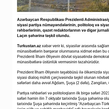
Azərbaycan Respublikası Prezidenti Administrasiyas
siyasi partiya nümayəndələrinin, politoloq və siyasi
rəhbərlərinin, qəzet redaktorlarının və digər jurnali
Laçın şəhərinə təşkil olundu.
Turkustan.az
xəbər verir ki, siyasilər arasında sağl
münasibətlərin bərqərar olunmasına xidmət edən bu c
Prezidenti İlham Əliyevin dövlət siyasətində demokrati
münasibətlərə üstünlük verməsinin təzahürüdür.
Prezident İlham Əliyevin təşəbbüsü ilə ölkəmizdə si
siyasi dialoq mühiti çərçivəsində təşkil olunan növbəti 
səfərləri daha əvvəl Ağdam, Şuşa (2 dəfə), Zəngilan,
Partiya rəhbərləri və politoloqların ilk birgə səfəri 20
səfəri həmin ilin 7 oktyabr tarixində Şuşa şəhərinə olu
tarixində Şuşa şəhərində keçirilmiş “Azərbaycan-Türki