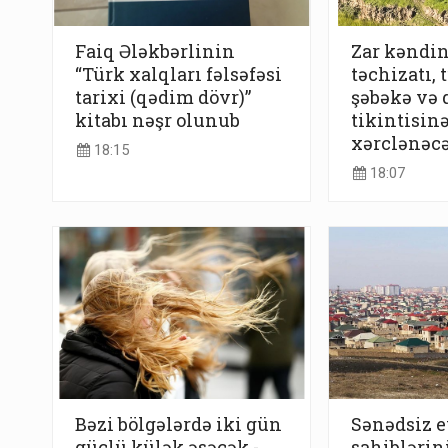
Faiq Ələkbərlinin
Zar kəndin
“Türk xalqları fəlsəfəsi
təchizatı, 
tarixi (qədim dövr)”
şəbəkə və 
kitabı nəşr olunub
tikintisin
xərclənəc
18:15
18:07
Bəzi bölgələrdə iki gün
Sənədsiz e
güclü külək əsəcək -
sahiblərin