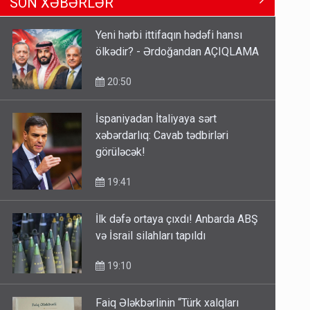
SON XƏBƏRLƏR
Məhərrəmovun oğludur - DOSYE
14:07
Yeni hərbi ittifaqın hədəfi hansı
ölkədir? - Ərdoğandan AÇIQLAMA
Media və Yayım Şurasına əlavə
hüquq və vəzifələr verilib
20:50
13:24
İspaniyadan İtaliyaya sərt
xəbərdarlıq: Cavab tədbirləri
Kartdan karta istədiyiniz qədər
görüləcək!
köçürmə edə bilərsiniz - VİDEO
11:06
19:41
İlk dəfə ortaya çıxdı! Anbarda ABŞ
və İsrail silahları tapıldı
19:10
Faiq Ələkbərlinin “Türk xalqları