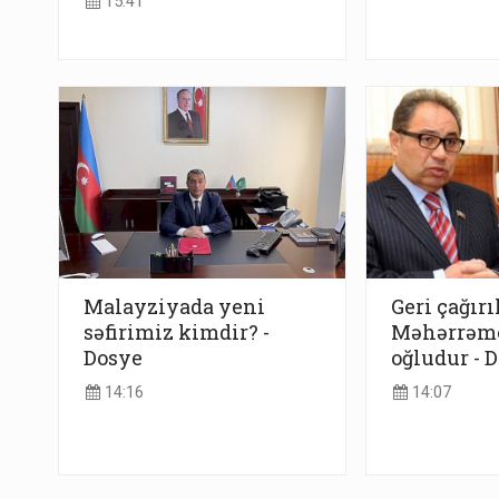
15:41
Malayziyada yeni
Geri çağırı
səfirimiz kimdir? -
Məhərrəm
Dosye
oğludur - 
14:16
14:07