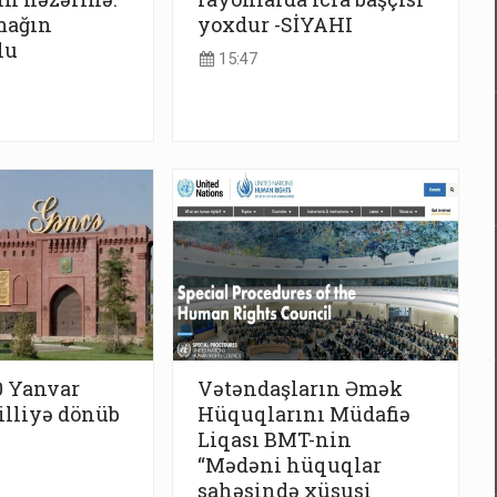
mağın
yoxdur -SİYAHI
lu
15:47
0 Yanvar
Vətəndaşların Əmək
billiyə dönüb
Hüquqlarını Müdafiə
Liqası BMT-nin
“Mədəni hüquqlar
sahəsində xüsusi