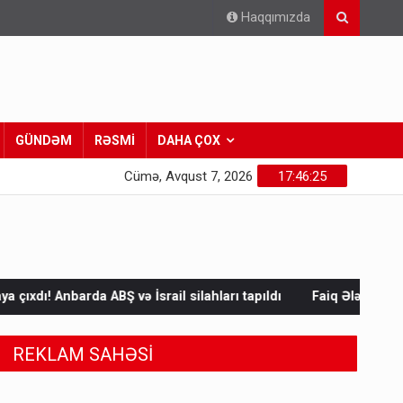
Haqqımızda
GÜNDƏM
RƏSMİ
DAHA ÇOX
Cümə, Avqust 7, 2026
17:46:26
İsrail silahları tapıldı
Faiq Ələkbərlinin “Türk xalqları fəlsəfə
REKLAM SAHƏSİ