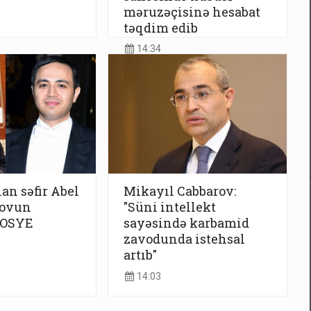
məruzəçisinə hesabat
təqdim edib
14:34
lan səfir Abel
Mikayıl Cabbarov:
ovun
"Süni intellekt
DOSYE
sayəsində karbamid
zavodunda istehsal
artıb"
14:03