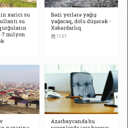
in xarici su
Bəzi yerlərə yağış
tullantı su
yağacaq, dolu düşəcək -
qurğuların
Xəbərdarlıq
ə 7 milyon
17:27
ək
v
Azərbaycanda bu
in nəzərinə:
rayonlarda icra başçısı