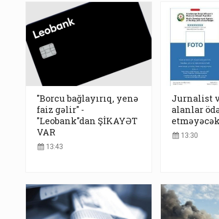
"Borcu bağlayırıq, yenə
Jurnalist 
faiz gəlir" -
alanlar öd
"Leobank"dan ŞİKAYƏT
etməyəcə
VAR
13:30
13:43