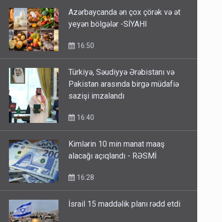
Azərbaycanda ən çox çörək və ət
yeyən bölgələr -SİYAHI
16:50
Türkiyə, Səudiyyə Ərəbistanı və
Pakistan arasında birgə müdafiə
sazişi imzalandı
16:40
Kimlərin 10 min manat maaş
alacağı açıqlandı - RƏSMİ
16:28
İsrail 15 maddəlik planı rədd etdi