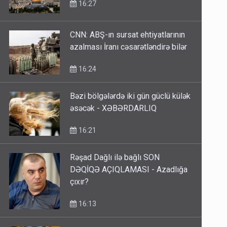
16:27
CNN: ABŞ-ın sursat ehtiyatlarının
azalması İranı cəsarətləndirə bilər
16:24
Bəzi bölgələrdə iki gün güclü külək
əsəcək - XƏBƏRDARLIQ
16:21
Rəşad Dağlı ilə bağlı SON
DƏQİQƏ AÇIQLAMASI - Azadlığa
çıxır?
16:13