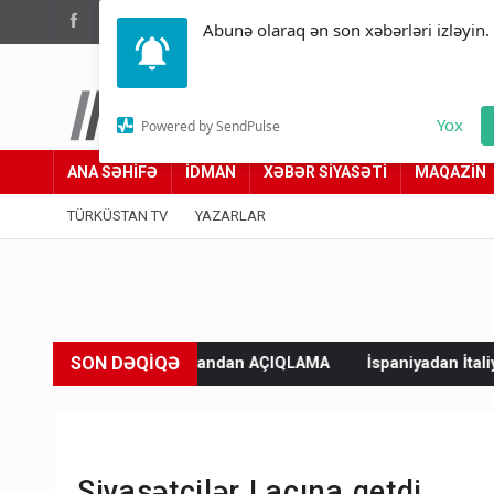
(012) 449 94 05
Abunə olaraq ən son xəbərləri izləyin.
Türküstan.az
Yox
Powered by SendPulse
Adımız yolumuzdur
ANA SƏHİFƏ
İDMAN
XƏBƏR SİYASƏTİ
MAQAZİN
TÜRKÜSTAN TV
YAZARLAR
SON DƏQİQƏ
Ərdoğandan AÇIQLAMA
İspaniyadan İtaliyaya sərt xəbərdarlıq: C
Siyasətçilər Laçına getdi