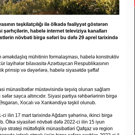
ının təşkilatçılığı ilə ölkədə fəaliyyət göstərən
 şərhçilərin, habelə internet televiziya kanalları
stlərin növbəti birgə səfəri bu dəfə 29 aprel tarixində
am əməkdaşlıq mühitinin formalaşması, habelə konstruktiv
ür layihələr bilavasitə Azərbaycan Respublikasının
k prinsip və dəyərlərə, habelə siyasətdə şəffaf
yasi münasibətlər müstəvisində təşviq olunan sağlam
səfər sayca altıncıdır. Siyasi partiya rəhbərlərinin birgə
 Əsgəran, Xocalı və Xankəndiyə təşkil olunub.
21-ci ilin 17 mart tarixində Ağdam şəhərinə, ikinci birgə
b. Ölkə siyasiləri növbəti dəfə 2022-ci ilin 15 iyun
yə strateji müttəfiqlik münasibətləri Qafqaz və region