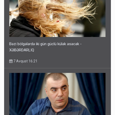
Bəzi bölgələrdə iki gün güclü külək əsəcək -
XƏBƏRDARLIQ
7 Avqust 16:21