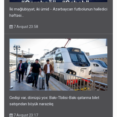
7 Avqust 23:17
İki məğlubiyyət, iki ümid - Azərbaycan futbolunun həlledici
həftəsi...
7 Avqust 23:58
Geri çağırılan səfir Abel Məhərrəmovun oğludur - DOSYE
7 Avqust 14:07
Gedişi var, dönüşü yox: Bakı-Tbilisi-Bakı qatarına bilet
satışından böyük narazılıq
7 Avqust 23:17