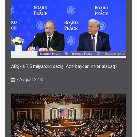
ABŞ-la 7,5 milyardlıq saziş: Azərbaycan nələr alacaq?
7 Avqust 22:35