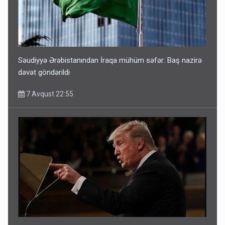
Səudiyyə Ərəbistanından İraqa mühüm səfər: Baş nazirə
dəvət göndərildi
7 Avqust 22:55