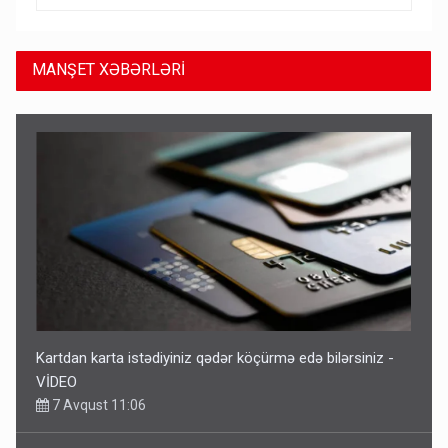
MANŞET XƏBƏRLƏRİ
Kartdan karta istədiyiniz qədər köçürmə edə bilərsiniz -
VİDEO
7 Avqust 11:06