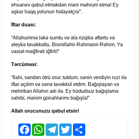
ehsanını qəbul etməkdən məni məhrum etmə! Ey
aşkar haqq yolunun hidayətçisi”.
İftar duası:
“Allahummə ləkə sumtu və əla rizqikə əftərtu və
əleykə təvəkkəltu. Bismillahir-Rəhmanir-Rəhim. Ya
vasiəl-məğfirəti iğfirli!”
Tərcüməsi:
“İlahi, səndən ötrü oruc tutdum, sənin verdiyin ruzi ilə
iftar açdım və sənə təvəkkül etdim. Bağışlayan və
mehriban Allahın adı ilə. Ey hüdudsuz bağışlama
sahibi, mənim günahlarımı bağışla!”
Allah orucunuzu qəbul etsin!
Facebook
WhatsApp
Telegram
Twitter
Share