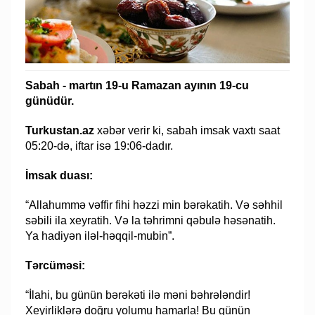
Sabah - martın 19-u Ramazan ayının 19-cu
günüdür.
Turkustan.az
xəbər verir ki, sabah imsak vaxtı saat
05:20-də, iftar isə 19:06-dadır.
İmsak duası:
“Allahummə vəffir fihi həzzi min bərəkatih. Və səhhil
səbili ila xeyratih. Və la təhrimni qəbulə həsənatih.
Ya hadiyən iləl-həqqil-mubin”.
Tərcüməsi:
“İlahi, bu günün bərəkəti ilə məni bəhrələndir!
Xeyirliklərə doğru yolumu hamarla! Bu günün