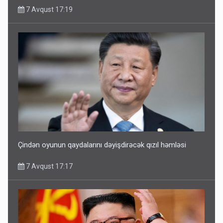
7 Avqust 17:19
Çindən oyunun qaydalarını dəyişdirəcək qızıl həmləsi
7 Avqust 17:17