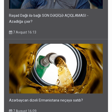
Rəşad Dağlı ilə bağlı SON DƏQİQƏ AÇIQLAMASI -
Azadlığa çıxır?
7 Avqust 16:13
Azərbaycan dizeli Ermənistana neçəyə satıb?
7 Avqust 16:09