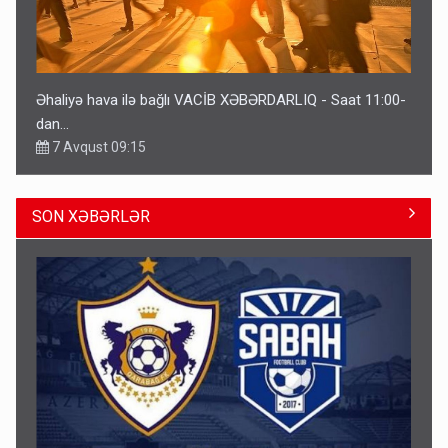
Əhaliyə hava ilə bağlı VACİB XƏBƏRDARLIQ - Saat 11:00-
dan…
7 Avqust 09:15
SON XƏBƏRLƏR
Gedişi var, dönüşü yox: Bakı-Tbilisi-Bakı qatarına bilet
satışından böyük narazılıq