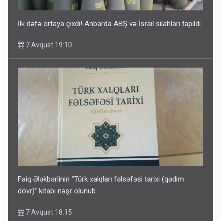
İlk dəfə ortaya çıxdı! Anbarda ABŞ və İsrail silahları tapıldı
7 Avqust 19:10
Faiq Ələkbərlinin “Türk xalqları fəlsəfəsi tarixi (qədim
dövr)” kitabı nəşr olunub
7 Avqust 18:15