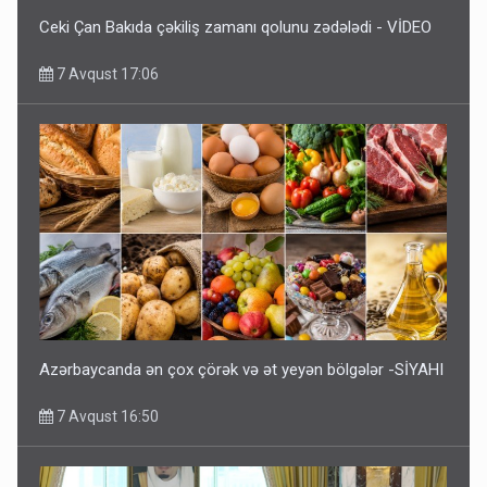
Ceki Çan Bakıda çəkiliş zamanı qolunu zədələdi - VİDEO
7 Avqust 17:06
Azərbaycanda ən çox çörək və ət yeyən bölgələr -SİYAHI
7 Avqust 16:50