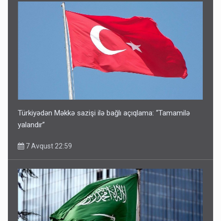
Türkiyədən Məkkə sazişi ilə bağlı açıqlama: “Tamamilə
yalandır”
7 Avqust 22:59