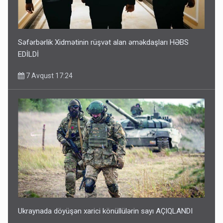
Səfərbərlik Xidmətinin rüşvət alan əməkdaşları HƏBS
EDİLDİ
7 Avqust 17:24
Ukraynada döyüşən xarici könüllülərin sayı AÇIQLANDI