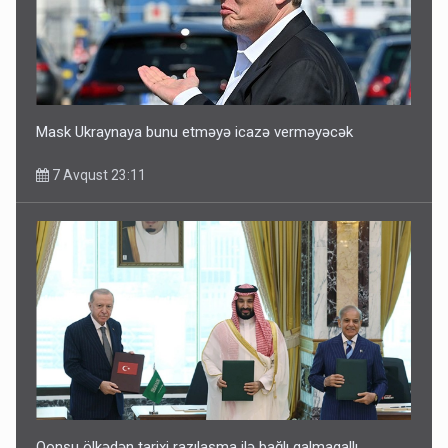
Mask Ukraynaya bunu etməyə icazə verməyəcək
7 Avqust 23:11
Qonşu ölkədən tarixi razılaşma ilə bağlı qalmaqallı