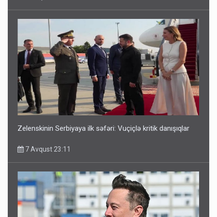
Media və Yayım Şurasına əlavə hüquq və vəzifələr verilib
7 Avqust 13:24
Zelenskinin Serbiyaya ilk səfəri: Vuçiçlə kritik danışıqlar
7 Avqust 23:11