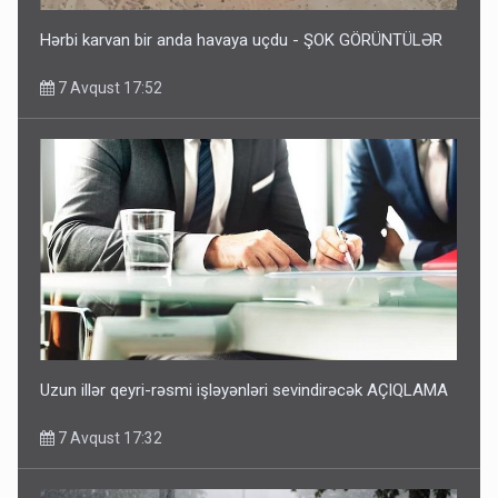
Hərbi karvan bir anda havaya uçdu - ŞOK GÖRÜNTÜLƏR
7 Avqust 17:52
Uzun illər qeyri-rəsmi işləyənləri sevindirəcək AÇIQLAMA
7 Avqust 17:32