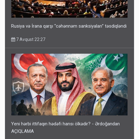
Rusiya və İrana qarşı “cəhənnəm sanksiyaları” təsdiqləndi
7 Avqust 22:27
Yeni hərbi ittifaqın hədəfi hansı ölkədir? - Ərdoğandan
AÇIQLAMA