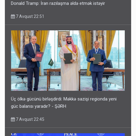
Donald Tramp: İran razılaşma əldə etmək istəyir
7 Avqust 22:51
Üç ölkə gücünü birləşdirdi: Məkkə sazişi regionda yeni
güc balansı yaradır? - ŞƏRH
7 Avqust 22:45