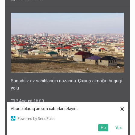
Sənədsiz ev sahiblərinin nəzərinə: Çıxarış almağın hüquqi
yolu
7 Avqust 16:00
×
Abunə olaraq ən son xəbərləri izləyin.
Powered by SendPulse
Hə
Yox