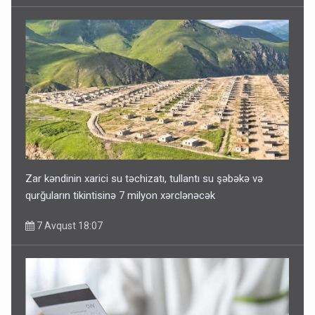
Zar kəndinin xarici su təchizatı, tullantı su şəbəkə və
qurğuların tikintisinə 7 milyon xərclənəcək
7 Avqust 18:07