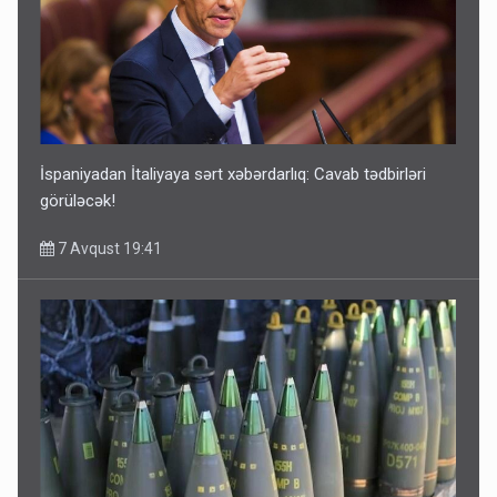
İspaniyadan İtaliyaya sərt xəbərdarlıq: Cavab tədbirləri
görüləcək!
7 Avqust 19:41