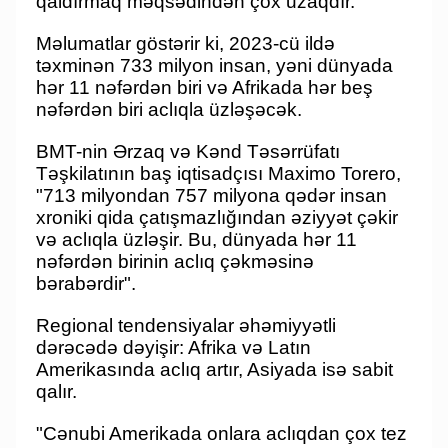
qaldırmaq məqsədindən çox uzaqdır.
Məlumatlar göstərir ki, 2023-cü ildə
təxminən 733 milyon insan, yəni dünyada
hər 11 nəfərdən biri və Afrikada hər beş
nəfərdən biri aclıqla üzləşəcək.
BMT-nin Ərzaq və Kənd Təsərrüfatı
Təşkilatının baş iqtisadçısı Maximo Torero,
"713 milyondan 757 milyona qədər insan
xroniki qida çatışmazlığından əziyyət çəkir
və aclıqla üzləşir. Bu, dünyada hər 11
nəfərdən birinin aclıq çəkməsinə
bərabərdir".
Regional tendensiyalar əhəmiyyətli
dərəcədə dəyişir: Afrika və Latın
Amerikasında aclıq artır, Asiyada isə sabit
qalır.
"Cənubi Amerikada onlara aclıqdan çox tez