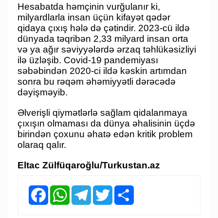
Hesabatda həmçinin vurğulanır ki,
milyardlarla insan üçün kifayət qədər
qidaya çıxış hələ də çətindir. 2023-cü ildə
dünyada təqribən 2,33 milyard insan orta
və ya ağır səviyyələrdə ərzaq təhlükəsizliyi
ilə üzləşib. Covid-19 pandemiyası
səbəbindən 2020-ci ildə kəskin artımdan
sonra bu rəqəm əhəmiyyətli dərəcədə
dəyişməyib.
Əlverişli qiymətlərlə sağlam qidalanmaya
çıxışın olmaması da dünya əhalisinin üçdə
birindən çoxunu əhatə edən kritik problem
olaraq qalır.
Eltac Zülfüqaroğlu/Turkustan.az
Facebook
WhatsApp
Telegram
Twitter
Share