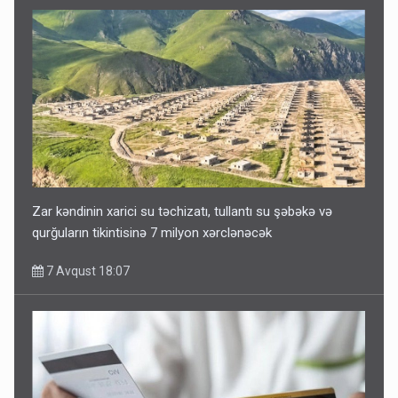
Zar kəndinin xarici su təchizatı, tullantı su şəbəkə və
qurğuların tikintisinə 7 milyon xərclənəcək
7 Avqust 18:07