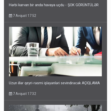
Hərbi karvan bir anda havaya uçdu - ŞOK GÖRÜNTÜLƏR
7 Avqust 17:52
Uzun illər qeyri-rəsmi işləyənləri sevindirəcək AÇIQLAMA
7 Avqust 17:32