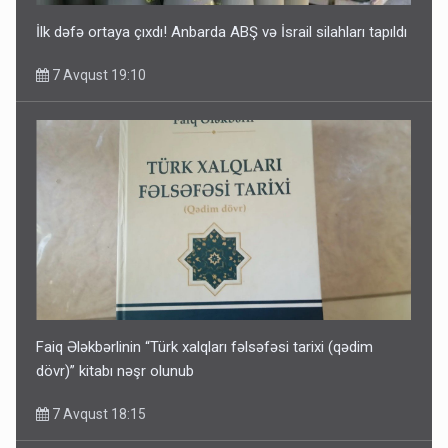
İlk dəfə ortaya çıxdı! Anbarda ABŞ və İsrail silahları tapıldı
7 Avqust 19:10
Faiq Ələkbərlinin “Türk xalqları fəlsəfəsi tarixi (qədim
dövr)” kitabı nəşr olunub
7 Avqust 18:15