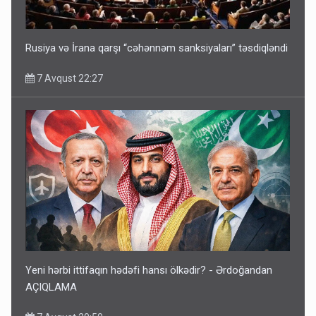
Rusiya və İrana qarşı “cəhənnəm sanksiyaları” təsdiqləndi
7 Avqust 22:27
Yeni hərbi ittifaqın hədəfi hansı ölkədir? - Ərdoğandan
AÇIQLAMA