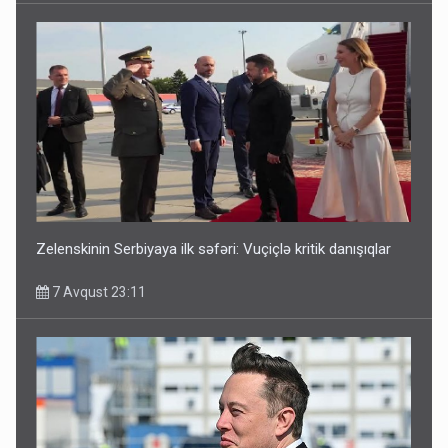
Media və Yayım Şurasına əlavə hüquq və vəzifələr verilib
7 Avqust 13:24
Zelenskinin Serbiyaya ilk səfəri: Vuçiçlə kritik danışıqlar
7 Avqust 23:11