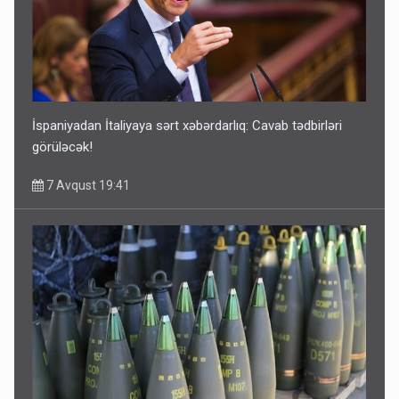
İspaniyadan İtaliyaya sərt xəbərdarlıq: Cavab tədbirləri
görüləcək!
7 Avqust 19:41