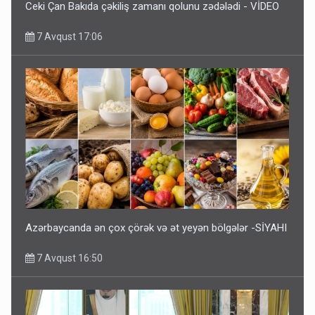
Ceki Çan Bakıda çəkiliş zamanı qolunu zədələdi - VİDEO
7 Avqust 17:06
Azərbaycanda ən çox çörək və ət yeyən bölgələr -SİYAHI
7 Avqust 16:50