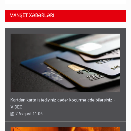
MANŞET XƏBƏRLƏRİ
Kartdan karta istədiyiniz qədər köçürmə edə bilərsiniz -
VİDEO
7 Avqust 11:06