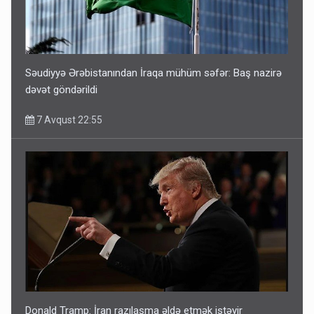
Səudiyyə Ərəbistanından İraqa mühüm səfər: Baş nazirə
dəvət göndərildi
7 Avqust 22:55
Donald Tramp: İran razılaşma əldə etmək istəyir