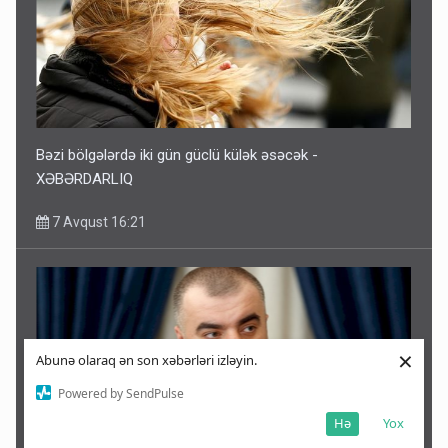
Bəzi bölgələrdə iki gün güclü külək əsəcək -
XƏBƏRDARLIQ
7 Avqust 16:21
×
Abunə olaraq ən son xəbərləri izləyin.
Powered by SendPulse
Hə
Yox