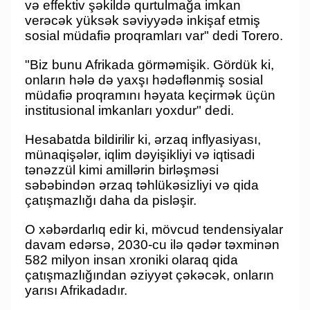
və effektiv şəkildə qurtulmağa imkan
verəcək yüksək səviyyədə inkişaf etmiş
sosial müdafiə proqramları var" dedi Torero.
"Biz bunu Afrikada görməmişik. Gördük ki,
onların hələ də yaxşı hədəflənmiş sosial
müdafiə proqramını həyata keçirmək üçün
institusional imkanları yoxdur" dedi.
Hesabatda bildirilir ki, ərzaq inflyasiyası,
münaqişələr, iqlim dəyişikliyi və iqtisadi
tənəzzül kimi amillərin birləşməsi
səbəbindən ərzaq təhlükəsizliyi və qida
çatışmazlığı daha da pisləşir.
O xəbərdarlıq edir ki, mövcud tendensiyalar
davam edərsə, 2030-cu ilə qədər təxminən
582 milyon insan xroniki olaraq qida
çatışmazlığından əziyyət çəkəcək, onların
yarısı Afrikadadır.