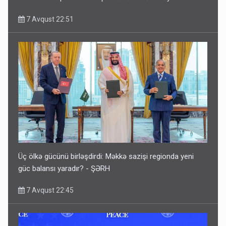
7 Avqust 22:51
Üç ölkə gücünü birləşdirdi: Məkkə sazişi regionda yeni
güc balansı yaradır? - ŞƏRH
7 Avqust 22:45