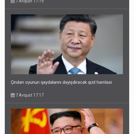
7 Avqust 17:19
Çindən oyunun qaydalarını dəyişdirəcək qızıl həmləsi
7 Avqust 17:17