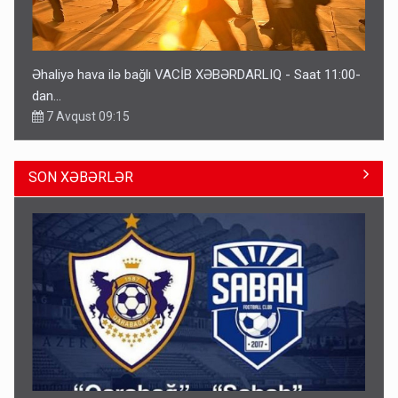
Əhaliyə hava ilə bağlı VACİB XƏBƏRDARLIQ - Saat 11:00-
dan…
7 Avqust 09:15
SON XƏBƏRLƏR
Gedişi var, dönüşü yox: Bakı-Tbilisi-Bakı qatarına bilet
satışından böyük narazılıq