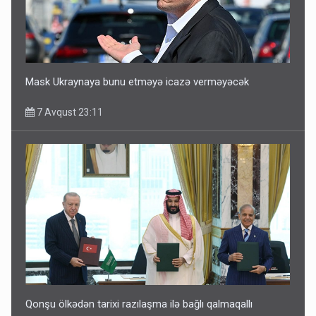
Mask Ukraynaya bunu etməyə icazə verməyəcək
7 Avqust 23:11
Qonşu ölkədən tarixi razılaşma ilə bağlı qalmaqallı