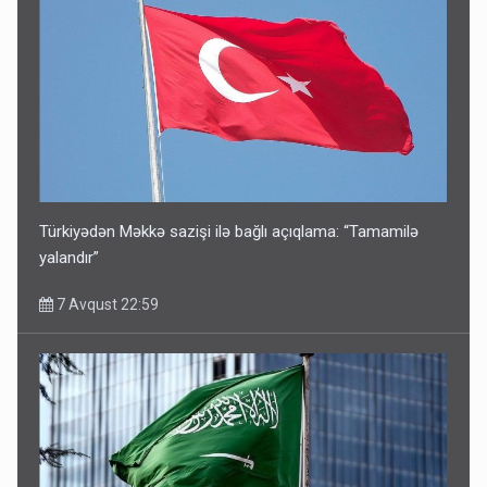
Türkiyədən Məkkə sazişi ilə bağlı açıqlama: “Tamamilə
yalandır”
7 Avqust 22:59