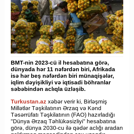
BMT-nin 2023-cü il hesabatına görə,
dünyada hər 11 nəfərdən biri, Afrikada
isə hər beş nəfərdən biri münaqişələr,
iqlim dəyişikliyi və iqtisadi böhranlar
səbəbindən aclıqla üzləşib.
Turkustan.az
xəbər verir ki, Birləşmiş
Millətlər Təşkilatının Ərzaq və Kənd
Təsərrüfatı Təşkilatının (FAO) hazırladığı
"Dünya Ərzaq Təhlükəsizliyi" hesabatına
görə, dünya 2030-cu ilə qədər aclığı aradan