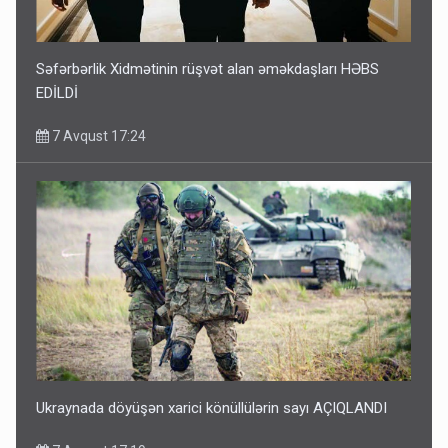
Səfərbərlik Xidmətinin rüşvət alan əməkdaşları HƏBS
EDİLDİ
7 Avqust 17:24
Ukraynada döyüşən xarici könüllülərin sayı AÇIQLANDI