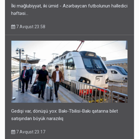
7 Avqust 23:17
İki məğlubiyyət, iki ümid - Azərbaycan futbolunun həlledici
həftəsi...
7 Avqust 23:58
Geri çağırılan səfir Abel Məhərrəmovun oğludur - DOSYE
7 Avqust 14:07
Gedişi var, dönüşü yox: Bakı-Tbilisi-Bakı qatarına bilet
satışından böyük narazılıq
7 Avqust 23:17