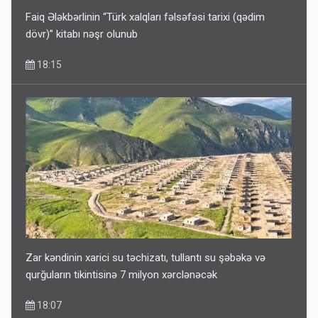
Faiq Ələkbərlinin “Türk xalqları fəlsəfəsi tarixi (qədim
dövr)” kitabı nəşr olunub
18:15
Zar kəndinin xarici su təchizatı, tullantı su şəbəkə və
qurğuların tikintisinə 7 milyon xərclənəcək
18:07