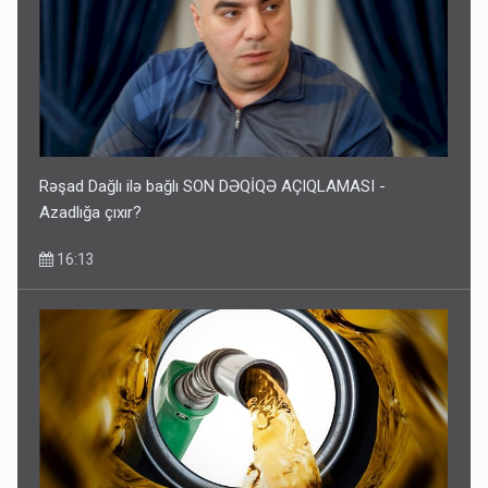
Rəşad Dağlı ilə bağlı SON DƏQİQƏ AÇIQLAMASI -
Azadlığa çıxır?
16:13