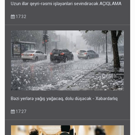
Uzun illər qeyri-rəsmi işləyənləri sevindirəcək AÇIQLAMA
17:32
Bəzi yerlərə yağış yağacaq, dolu düşəcək - Xəbərdarlıq
17:27