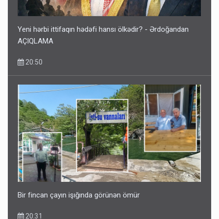
Yeni hərbi ittifaqın hədəfi hansı ölkədir? - Ərdoğandan
AÇIQLAMA
20:50
Kartdan karta istədiyiniz qədər köçürmə edə bilərsiniz -
VİDEO
11:06
Bir fincan çayın işığında görünən ömür
20:31