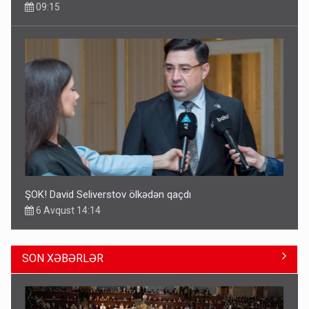
09:15
ŞOK! David Seliverstov ölkədən qaçdı
6 Avqust 14:14
SON XƏBƏRLƏR