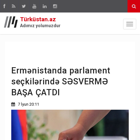
Türküstan.az
Adımız yolumuzdur
Ermənistanda parlament
seçkilərində SƏSVERMƏ
BAŞA ÇATDI
7 İyun 20:11