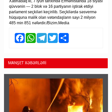
Xatırladaq ki, 7 iyun tarixində Ermənistanda 18 siyasi
qüvvənin — 2 blok və 16 partiyanın iştirak etdiyi
parlament seçkiləri keçirilib. Seçkilərdə səsvermə
hüququna malik olan vətəndaşların sayı 2 milyon
485 min 851 nəfərdir./Bizim.Media
Facebook
WhatsApp
Telegram
Twitter
Share
MANŞET XƏBƏRLƏRİ