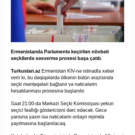
Ermənistanda Parlamentə keçirilən növbəti
seçkilərdə səsvermə prosesi başa çatıb.
Turkustan.az
Ermənistan KİV-nə istinadla xəbər
verir ki, bu dəqiqələrdə ölkənin bütün ərazisində
seçki məntəqələri bağlanır və nəticələrin
hesablanması prosesinə başlanılır.
Saat 21:00-da Mərkəzi Seçki Komissiyası yekun
seçici fəallığı göstəricisini dərc edəcək. Gecə
yarısına yaxın isə nəticələrin onlayn rejimdə
yayılmasına başlanılacaq.