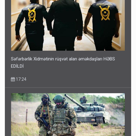
Səfərbərlik Xidmətinin rüşvət alan əməkdaşları HƏBS
EDİLDİ
17:24