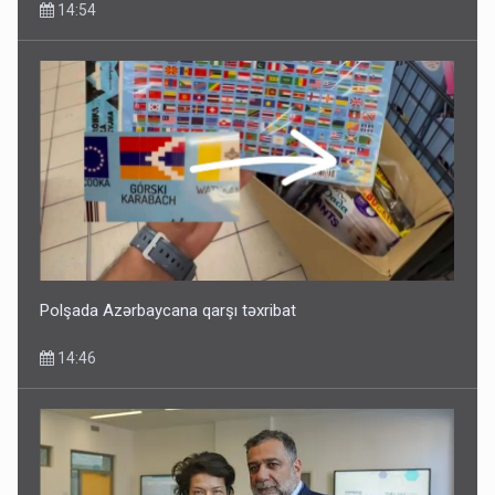
14:54
Polşada Azərbaycana qarşı təxribat
14:46