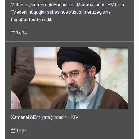
Vətəndaşların Əmək Hüquqlarını Müdafiə Liqası BMT-nin
“Mədəni hüquqlar sahəsində xüsusi məruzəçisinə
hesabat təqdim edib
14:34
Xamenei ölüm yatağındadır – KİV
14:33