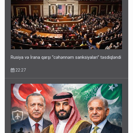
Geri çağırılan səfir Abel Məhərrəmovun oğludur - DOSYE
14:07
Rusiya və İrana qarşı “cəhənnəm sanksiyaları” təsdiqləndi
22:27
Media və Yayım Şurasına əlavə hüquq və vəzifələr verilib
13:24