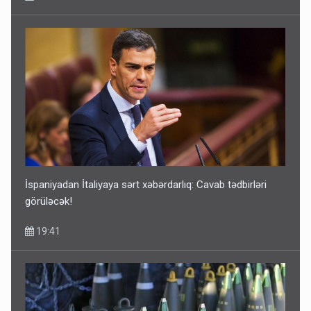
İspaniyadan İtaliyaya sərt xəbərdarlıq: Cavab tədbirləri
görüləcək!
19:41