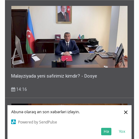
Malayziyada yeni səfirimiz kimdir? - Dosye
14:16
×
Abunə olaraq ən son xəbərləri izləyin.
Powered by SendPulse
Hə
Yox