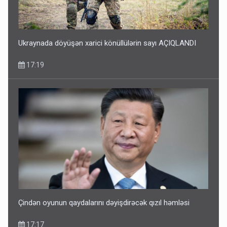
Ukraynada döyüşən xarici könüllülərin sayı AÇIQLANDI
17:19
Çindən oyunun qaydalarını dəyişdirəcək qızıl həmləsi
17:17