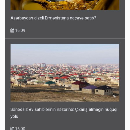
Azərbaycan dizeli Ermənistana neçəyə satıb?
16:09
Sənədsiz ev sahiblərinin nəzərinə: Çıxarış almağın hüquqi
yolu
16:00