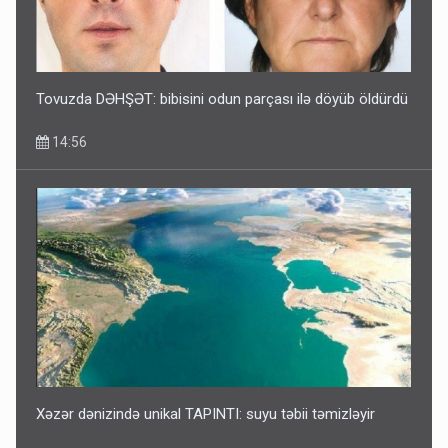
Tovuzda DƏHŞƏT: bibisini odun parçası ilə döyüb öldürdü
14:56
Xəzər dənizində unikal TAPINTI: suyu təbii təmizləyir