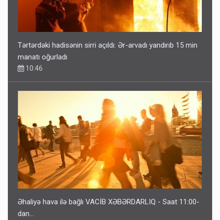
Tərtərdəki hadisənin sirri açıldı: Ər-arvadı yandırıb 15 min
manatı oğurladı
10:46
Əhaliyə hava ilə bağlı VACİB XƏBƏRDARLIQ - Saat 11:00-
dan…