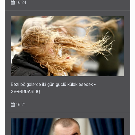
16:24
Bəzi bölgələrdə iki gün güclü külək əsəcək -
XƏBƏRDARLIQ
16:21