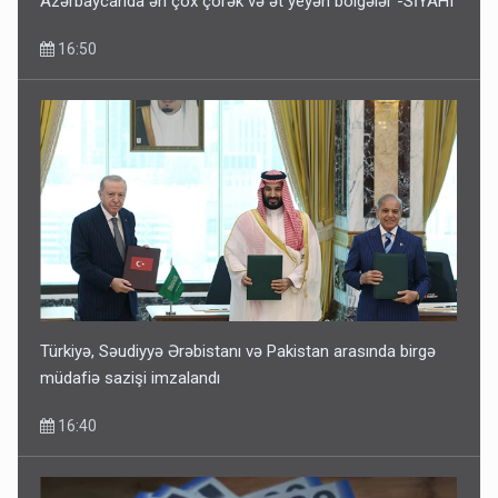
Azərbaycanda ən çox çörək və ət yeyən bölgələr -SİYAHI
16:50
Türkiyə, Səudiyyə Ərəbistanı və Pakistan arasında birgə
müdafiə sazişi imzalandı
16:40