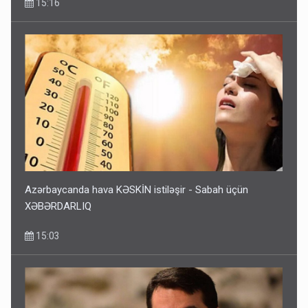
15:16
Azərbaycanda hava KƏSKİN istiləşir - Sabah üçün
XƏBƏRDARLIQ
15:03