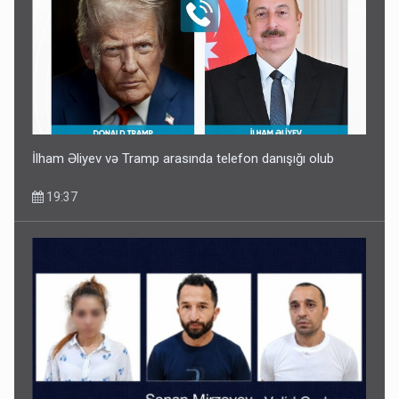
İlham Əliyev müharibədə də, sülhdə də qalib gəldi -
Hikmət Hacıyev
15:02
İlham Əliyev və Tramp arasında telefon danışığı olub
19:37
Pakistan prezidentindən Azərbaycanla bağlı açıqlama
13:58