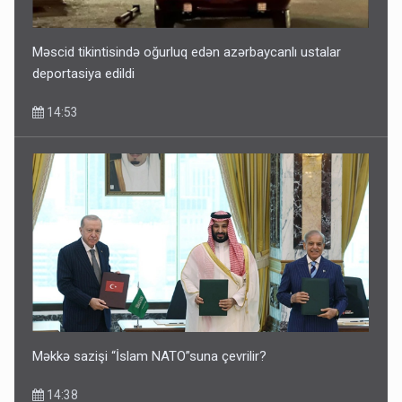
Məscid tikintisində oğurluq edən azərbaycanlı ustalar
deportasiya edildi
14:53
Məkkə sazişi “İslam NATO”suna çevrilir?
14:38