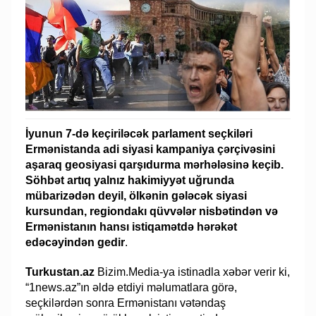
İyunun 7-də keçiriləcək parlament seçkiləri
Ermənistanda adi siyasi kampaniya çərçivəsini
aşaraq geosiyasi qarşıdurma mərhələsinə keçib.
Söhbət artıq yalnız hakimiyyət uğrunda
mübarizədən deyil, ölkənin gələcək siyasi
kursundan, regiondakı qüvvələr nisbətindən və
Ermənistanın hansı istiqamətdə hərəkət
edəcəyindən gedir
.
Turkustan.az
Bizim.Media-ya istinadla xəbər verir ki,
“1news.az”ın əldə etdiyi məlumatlara görə,
seçkilərdən sonra Ermənistanı vətəndaş