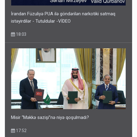
İrandan Füzuliyə PUA ilə göndərilən narkotiki satmaq
istəyirdilər - Tutuldular -VİDEO
18:03
Misir “Məkkə sazişi”nə niyə qoşulmadı?
17:52