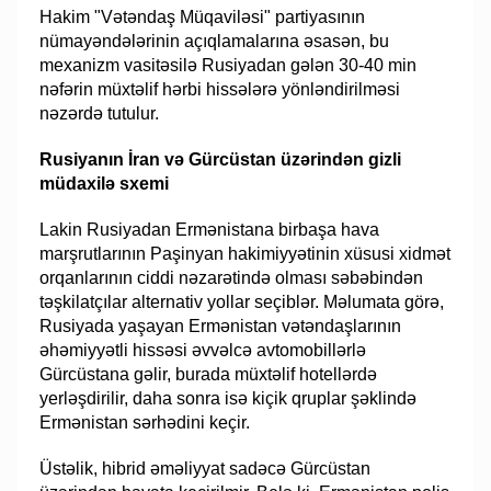
Hakim "Vətəndaş Müqaviləsi" partiyasının
nümayəndələrinin açıqlamalarına əsasən, bu
mexanizm vasitəsilə Rusiyadan gələn 30-40 min
nəfərin müxtəlif hərbi hissələrə yönləndirilməsi
nəzərdə tutulur.
Rusiyanın İran və Gürcüstan üzərindən gizli
müdaxilə sxemi
Lakin Rusiyadan Ermənistana birbaşa hava
marşrutlarının Paşinyan hakimiyyətinin xüsusi xidmət
orqanlarının ciddi nəzarətində olması səbəbindən
təşkilatçılar alternativ yollar seçiblər. Məlumata görə,
Rusiyada yaşayan Ermənistan vətəndaşlarının
əhəmiyyətli hissəsi əvvəlcə avtomobillərlə
Gürcüstana gəlir, burada müxtəlif hotellərdə
yerləşdirilir, daha sonra isə kiçik qruplar şəklində
Ermənistan sərhədini keçir.
Üstəlik, hibrid əməliyyat sadəcə Gürcüstan