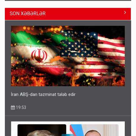
SON XƏBƏRLƏR
Paşinyan Əliyevə zəng etməsindən danışdı
16:18
İran ABŞ-dan təzminat tələb edir
19:53