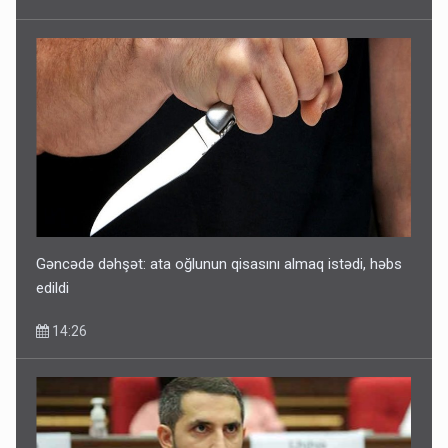
Gəncədə dəhşət: ata oğlunun qisasını almaq istədi, həbs
edildi
14:26