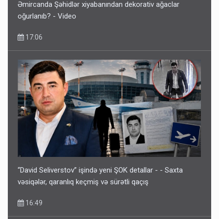
Əmircanda Şəhidlər xiyabanından dekorativ ağaclar
oğurlanıb? - Video
17:06
“David Seliverstov” işində yeni ŞOK detallar - - Saxta
vəsiqələr, qaranlıq keçmiş və sürətli qaçış
16:49