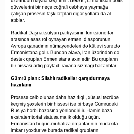
üzərindən həyata keçirilmir. Belə ki, Ermənistan polis
qüvvələrini bir neçə coğrafi cəbhəyə yaymağa
çalışan prosesin təşkilatçıları digər yollara da əl
atıblar.
Radikal Daşnaksütyun partiyasının funksionerləri
arasında əsas rol oynayan erməni diasporunun
Avropa qanadının nümayəndələri də kütləvi surətdə
Ermənistana gəlir. Bundan əlavə, İran üzərindən də
dəstək qrupları Ermənistana axın edir. Bu qrupların
bir hissəsi artıq paytaxt İrəvana sızmağı bacarıblar.
Gümrü planı: Silahlı radikallar qarşıdurmaya
hazırlanır
Prosesə cəlb olunan daha hazırlıqlı, xüsusi təcrübə
keçmiş şəxslərin bir hissəsi isə birbaşa Gümrüdəki
Rusiya hərbi bazasına yönləndirilir. Həmin baza
ekstraterritorial statusa malik olduğu üçün,
Ermənistan hüquq-mühafizə orqanlarının müdaxilə
imkanı yoxdur və burada radikal qrupların