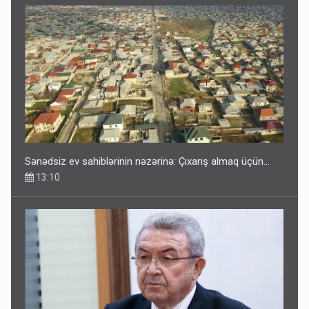
Sənədsiz ev sahiblərinin nəzərinə: Çıxarış almaq üçün...
13:10