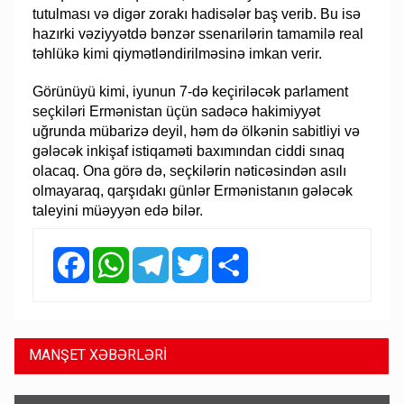
tutulması və digər zorakı hadisələr baş verib. Bu isə
hazırki vəziyyətdə bənzər ssenarilərin tamamilə real
təhlükə kimi qiymətləndirilməsinə imkan verir.
Görünüyü kimi, iyunun 7-də keçiriləcək parlament
seçkiləri Ermənistan üçün sadəcə hakimiyyət
uğrunda mübarizə deyil, həm də ölkənin sabitliyi və
gələcək inkişaf istiqaməti baxımından ciddi sınaq
olacaq. Ona görə də, seçkilərin nəticəsindən asılı
olmayaraq, qarşıdakı günlər Ermənistanın gələcək
taleyini müəyyən edə bilər.
Facebook
WhatsApp
Telegram
Twitter
Share
MANŞET XƏBƏRLƏRİ