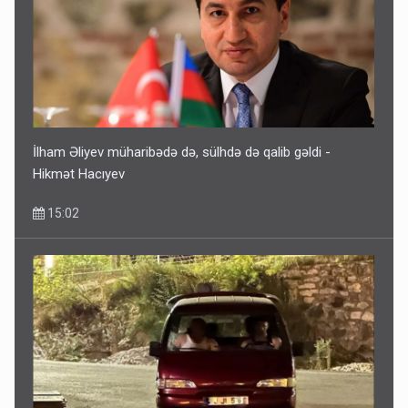
İlham Əliyev müharibədə də, sülhdə də qalib gəldi -
Hikmət Hacıyev
15:02