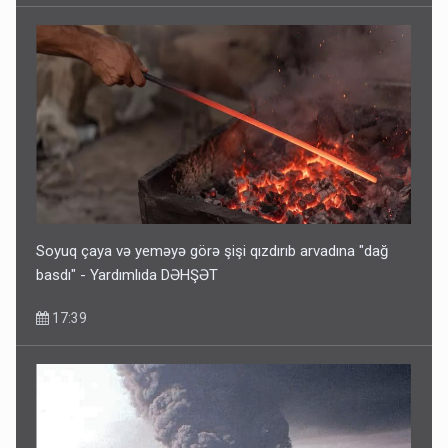
Soyuq çaya və yeməyə görə şişi qızdırıb arvadına "dağ
basdı" - Yardımlıda DƏHŞƏT
17:39