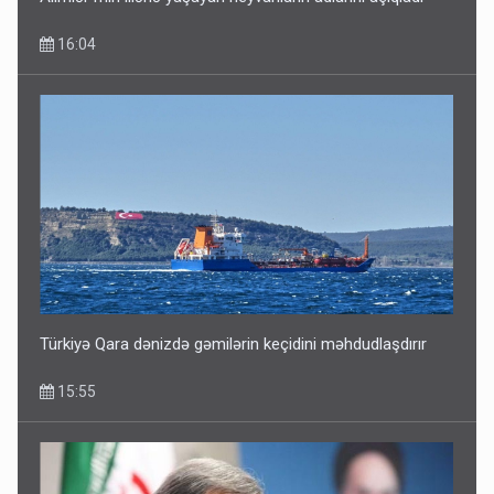
16:04
Türkiyə Qara dənizdə gəmilərin keçidini məhdudlaşdırır
15:55