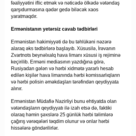
fəaliyyətini iflic etmək və nəticədə ölkədə vətəndaş
qarşıdurmasına qədər gedə biləcək xaos
yaratmaqdır.
Ermənistanın yetərsiz cavab tədbirləri
Ermənistan hakimiyyəti də bu təhlükəni nəzərə
alaraq əks tədbirlərə başlayıb. Xüsusilə, İrəvanın
Zvartnots beynəlxalq hava limanı xüsusi iş rejiminə
keçirilib. Erməni mediasının yazdığına görə,
Rusiyadan gələn və hərbi xidmətə yararlı hesab
edilən kişilər hava limanında hərbi komissarlıqların
və hərbi polisin əməkdaşları tərəfindən qeydiyyata
alınır.
Ermənistan Müdafiə Nazirliyi bunu ehtiyatda olan
vətəndaşların qeydiyyatı ilə izah etsə də, faktiki
olaraq həmin şəxslərə 25 günlük hərbi təlimlərə
çağırış vərəqələri təqdim olunur və onlar hərbi
hissələrə göndərilirlər.