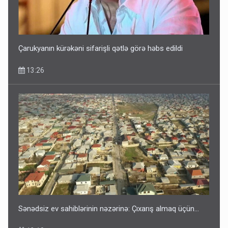
Çarukyanın kürəkəni sifarişli qətlə görə həbs edildi
13:26
Sənədsiz ev sahiblərinin nəzərinə: Çıxarış almaq üçün...