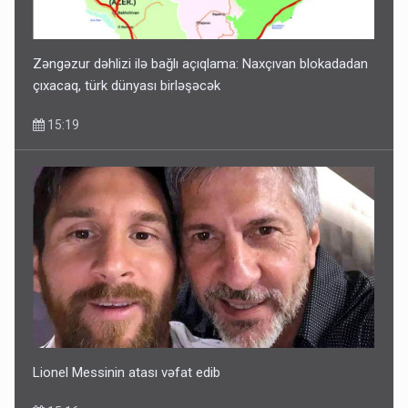
Zəngəzur dəhlizi ilə bağlı açıqlama: Naxçıvan blokadadan
çıxacaq, türk dünyası birləşəcək
15:19
Lionel Messinin atası vəfat edib