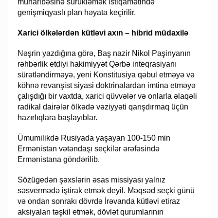
müharibəsinə sürükləmək istiqamətində
genişmiqyaslı plan həyata keçirilir.
Xarici ölkələrdən kütləvi axın – hibrid müdaxilə
Nəşrin yazdığına görə, Baş nazir Nikol Paşinyanın
rəhbərlik etdiyi hakimiyyət Qərbə inteqrasiyanı
sürətləndirməyə, yeni Konstitusiya qəbul etməyə və
köhnə revanşist siyasi doktrinalardan imtina etməyə
çalışdığı bir vaxtda, xarici qüvvələr və onlarla əlaqəli
radikal dairələr ölkədə vəziyyəti qarışdırmaq üçün
hazırlıqlara başlayıblar.
Ümumilikdə Rusiyada yaşayan 100-150 min
Ermənistan vətəndaşı seçkilər ərəfəsində
Ermənistana göndərilib.
Sözügedən şəxslərin əsas missiyası yalnız
səsvermədə iştirak etmək deyil. Məqsəd seçki günü
və ondan sonrakı dövrdə İrəvanda kütləvi etiraz
aksiyaları təşkil etmək, dövlət qurumlarının