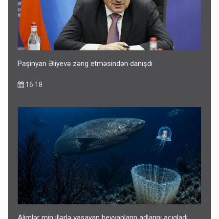
Paşinyan Əliyevə zəng etməsindən danışdı
16:18
Alimlər min illərlə yaşayan heyvanların adlarını açıqladı