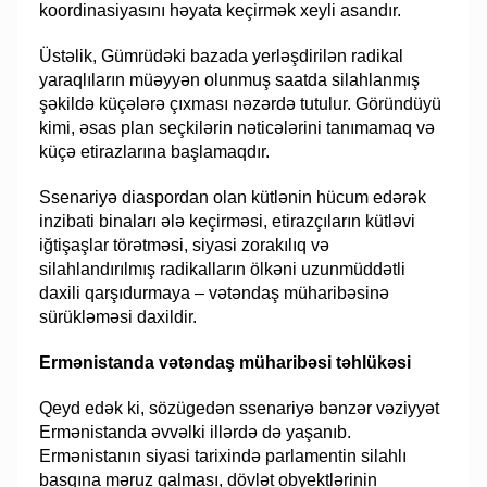
koordinasiyasını həyata keçirmək xeyli asandır.
Üstəlik, Gümrüdəki bazada yerləşdirilən radikal
yaraqlıların müəyyən olunmuş saatda silahlanmış
şəkildə küçələrə çıxması nəzərdə tutulur. Göründüyü
kimi, əsas plan seçkilərin nəticələrini tanımamaq və
küçə etirazlarına başlamaqdır.
Ssenariyə diaspordan olan kütlənin hücum edərək
inzibati binaları ələ keçirməsi, etirazçıların kütləvi
iğtişaşlar törətməsi, siyasi zorakılıq və
silahlandırılmış radikalların ölkəni uzunmüddətli
daxili qarşıdurmaya – vətəndaş müharibəsinə
sürükləməsi daxildir.
Ermənistanda vətəndaş müharibəsi təhlükəsi
Qeyd edək ki, sözügedən ssenariyə bənzər vəziyyət
Ermənistanda əvvəlki illərdə də yaşanıb.
Ermənistanın siyasi tarixində parlamentin silahlı
basqına məruz qalması, dövlət obyektlərinin