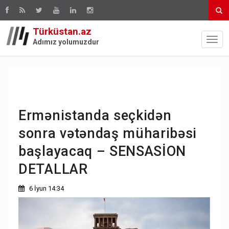
Türküstan.az
Adımız yolumuzdur
Ermənistanda seçkidən
sonra vətəndaş müharibəsi
başlayacaq – SENSASİON
DETALLAR
6 İyun 14:34