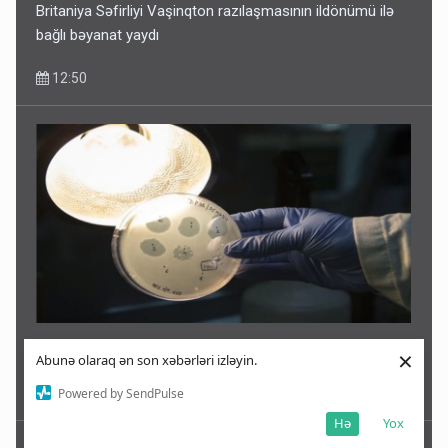
Britaniya Səfirliyi Vaşinqton razılaşmasının ildönümü ilə
bağlı bəyanat yaydı
12:50
SENSASİYA! Süni intellekt bunu da etdi
×
Abunə olaraq ən son xəbərləri izləyin.
Powered by SendPulse
12:48
Hə
Yox