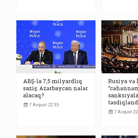
ABŞ-la 7,5 milyardlıq
Rusiya və 
saziş: Azərbaycan nələr
“cəhənnə
alacaq?
sanksiyala
təsdiqlənd
7 Avqust 22:35
7 Avqust 22