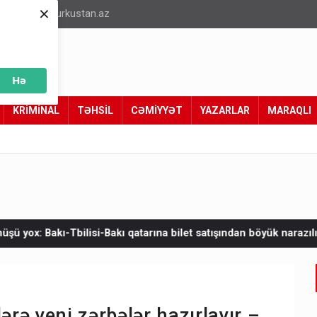
×
info@turkustan.az
Hə
KRİMİNAL
TƏHSİL
CƏMİYYƏT
YAZARLAR
MARAQLI
kı qatarına bilet satışından böyük narazılıq
Zelenskinin Serbiy
rə yeni zərbələr hazırlayır –