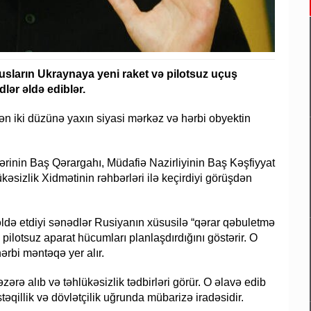
usların Ukraynaya yeni raket və pilotsuz uçuş
lər əldə ediblər.
nən iki düzünə yaxın siyasi mərkəz və hərbi obyektin
rinin Baş Qərargahı, Müdafiə Nazirliyinin Baş Kəşfiyyat
kəsizlik Xidmətinin rəhbərləri ilə keçirdiyi görüşdən
əldə etdiyi sənədlər Rusiyanın xüsusilə “qərar qəbuletmə
 pilotsuz aparat hücumları planlaşdırdığını göstərir. O
ərbi məntəqə yer alır.
zərə alıb və təhlükəsizlik tədbirləri görür. O əlavə edib
qillik və dövlətçilik uğrunda mübarizə iradəsidir.