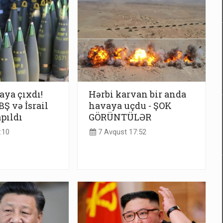
taya çıxdı!
Hərbi karvan bir anda
Ş və İsrail
havaya uçdu - ŞOK
apıldı
GÖRÜNTÜLƏR
:10
7 Avqust 17:52