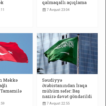
ək
qalmaqallı açıqlama
:11
7 Avqust 23:04
n Məkkə
Səudiyyə
ağlı
Ərəbistanından İraqa
 “Tamamilə
mühüm səfər: Baş
nazirə dəvət göndərildi
:59
7 Avqust 22:55