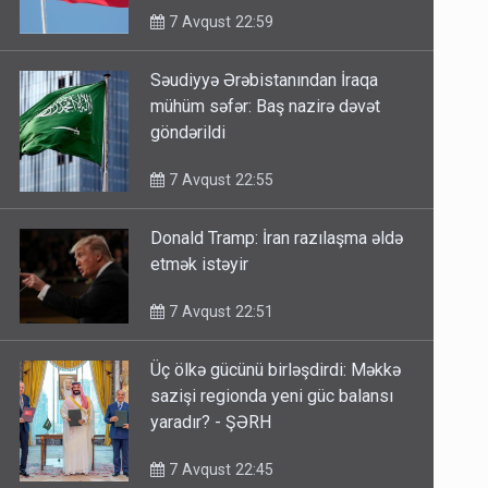
7 Avqust 22:59
Səudiyyə Ərəbistanından İraqa
mühüm səfər: Baş nazirə dəvət
göndərildi
7 Avqust 22:55
Donald Tramp: İran razılaşma əldə
etmək istəyir
7 Avqust 22:51
Üç ölkə gücünü birləşdirdi: Məkkə
sazişi regionda yeni güc balansı
yaradır? - ŞƏRH
7 Avqust 22:45