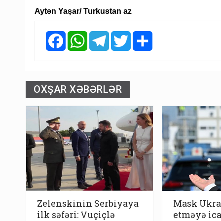
Aytən Yaşar/ Turkustan az
Facebook
WhatsApp
Telegram
Twitter
Share
OXŞAR XƏBƏRLƏR
Zelenskinin Serbiyaya
Mask Ukra
ilk səfəri: Vuçiçlə
etməyə ic