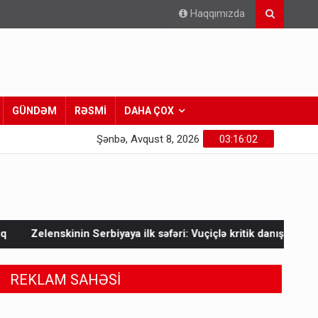
Haqqımızda
GÜNDƏM
RƏSMİ
DAHA ÇOX
Şənbə, Avqust 8, 2026
03:16:04
aya ilk səfəri: Vuçiçlə kritik danışıqlar
Mask Ukraynaya bunu
REKLAM SAHƏSİ