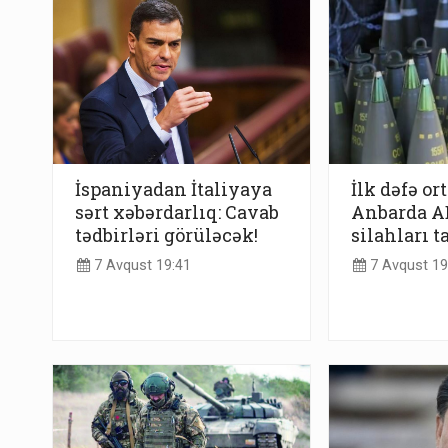
İspaniyadan İtaliyaya
İlk dəfə or
sərt xəbərdarlıq: Cavab
Anbarda AB
tədbirləri görüləcək!
silahları t
7 Avqust 19:41
7 Avqust 19