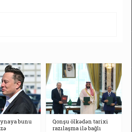
ynaya bunu
Qonşu ölkədən tarixi
azə
razılaşma ilə bağlı