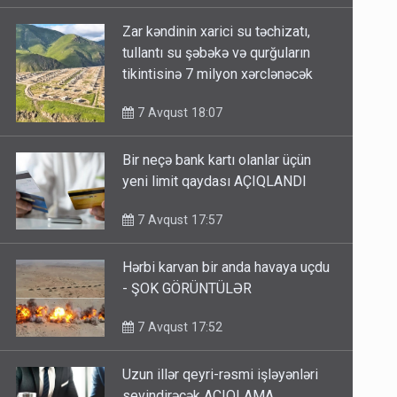
Zar kəndinin xarici su təchizatı,
tullantı su şəbəkə və qurğuların
tikintisinə 7 milyon xərclənəcək
7 Avqust 18:07
Bir neçə bank kartı olanlar üçün
yeni limit qaydası AÇIQLANDI
7 Avqust 17:57
Hərbi karvan bir anda havaya uçdu
- ŞOK GÖRÜNTÜLƏR
7 Avqust 17:52
Uzun illər qeyri-rəsmi işləyənləri
sevindirəcək AÇIQLAMA