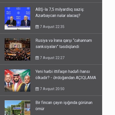
ABŞ-la 7,5 milyardlıq saziş:
Azərbaycan nələr alacaq?
7 Avqust 22:35
Rusiya və İrana qarşı “cəhənnəm
sanksiyaları” təsdiqləndi
7 Avqust 22:27
Yeni hərbi ittifaqın hədəfi hansı
ölkədir? - Ərdoğandan AÇIQLAMA
7 Avqust 20:50
Bir fincan çayın işığında görünən
ömür