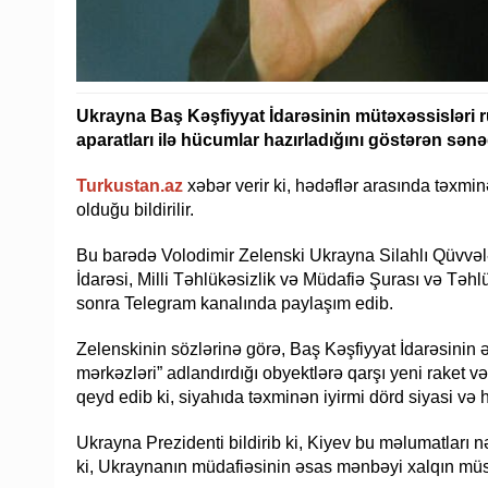
Ukrayna Baş Kəşfiyyat İdarəsinin mütəxəssisləri r
aparatları ilə hücumlar hazırladığını göstərən sənəd
Turkustan.az
xəbər verir ki, hədəflər arasında təxmi
olduğu bildirilir.
Bu barədə Volodimir Zelenski Ukrayna Silahlı Qüvvələ
İdarəsi, Milli Təhlükəsizlik və Müdafiə Şurası və Təhlü
sonra Telegram kanalında paylaşım edib.
Zelenskinin sözlərinə görə, Baş Kəşfiyyat İdarəsinin 
mərkəzləri” adlandırdığı obyektlərə qarşı yeni raket və
qeyd edib ki, siyahıda təxminən iyirmi dörd siyasi və h
Ukrayna Prezidenti bildirib ki, Kiyev bu məlumatları nə
ki, Ukraynanın müdafiəsinin əsas mənbəyi xalqın müstə