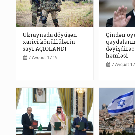
Ukraynada döyüşən
Çindən o
xarici könüllülərin
qaydaların
sayı AÇIQLANDI
dəyişdirəc
həmləsi
7 Avqust 17:19
7 Avqust 17