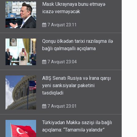
Mask Ukraynaya bunu etməyə
icazə verməyəcək
7 Avqust 23:11
Qonşu ölkədən tarixi razılaşma ilə
bağlı qalmaqallı açıqlama
7 Avqust 23:04
ABŞ Senatı Rusiya və İrana qarşı
yeni sanksiyalar paketini
təsdiqlədi
7 Avqust 23:01
Türkiyədən Məkkə sazişi ilə bağlı
açıqlama: “Tamamilə yalandır”