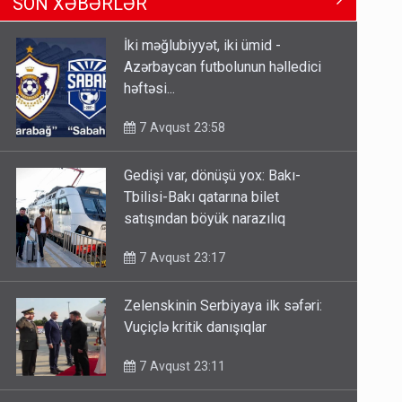
SON XƏBƏRLƏR
Tbilisi-Bakı qatarına bilet
satışından böyük narazılıq
İki məğlubiyyət, iki ümid -
7 Avqust 23:17
Azərbaycan futbolunun həlledici
həftəsi...
Geri çağırılan səfir Abel
Məhərrəmovun oğludur - DOSYE
7 Avqust 23:58
7 Avqust 14:07
Gedişi var, dönüşü yox: Bakı-
Media və Yayım Şurasına əlavə
Tbilisi-Bakı qatarına bilet
hüquq və vəzifələr verilib
satışından böyük narazılıq
7 Avqust 13:24
7 Avqust 23:17
Zelenskinin Serbiyaya ilk səfəri:
Vuçiçlə kritik danışıqlar
7 Avqust 23:11