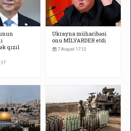
yunun
Ukrayna müharibəsi
ı
onu MİLYARDER etdi
ək qızıl
7 Avqust 17:12
:17