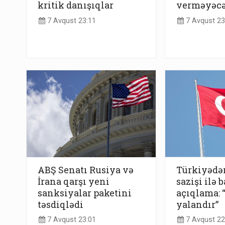
kritik danışıqlar
verməyəc
7 Avqust 23:11
7 Avqust 23
ABŞ Senatı Rusiya və
Türkiyədə
İrana qarşı yeni
sazişi ilə b
sanksiyalar paketini
açıqlama:
təsdiqlədi
yalandır”
7 Avqust 23:01
7 Avqust 22