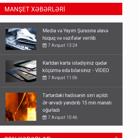
MANŞET XƏBƏRLƏRİ
Kartdan karta istədiyiniz qədər
köçürmə edə bilərsiniz - VİDEO
7 Avqust 11:06
Tərtərdəki hadisənin sirri açıldı:
Ər-arvadı yandırıb 15 min manatı
oğurladı
7 Avqust 10:46
Əhaliyə hava ilə bağlı VACİB
XƏBƏRDARLIQ - Saat 11:00-dan…
7 Avqust 09:15
Gedişi var, dönüşü yox: Bakı-