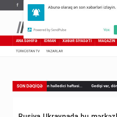
(012) 449 94 05
Abunə olaraq ən son xəbərləri izləyin.
Türküstan.az
Yox
Powered by SendPulse
Adımız yolumuzdur
ANA SƏHİFƏ
İDMAN
XƏBƏR SİYASƏTİ
MAQAZİN
TÜRKÜSTAN TV
YAZARLAR
SON DƏQİQƏ
un həlledici həftəsi...
Gedişi var, dönüşü yox: Bakı-Tbilisi-Ba
Rusiya Ukraynada bu mərkəzlə