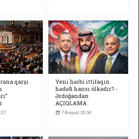
İrana qarşı
Yeni hərbi ittifaqın
m
hədəfi hansı ölkədir? -
rı”
Ərdoğandan
i
AÇIQLAMA
:27
7 Avqust 20:50