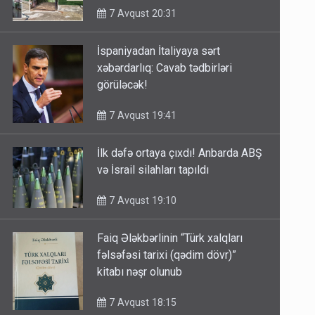
7 Avqust 20:31
İspaniyadan İtaliyaya sərt
xəbərdarlıq: Cavab tədbirləri
görüləcək!
7 Avqust 19:41
İlk dəfə ortaya çıxdı! Anbarda ABŞ
və İsrail silahları tapıldı
7 Avqust 19:10
Faiq Ələkbərlinin “Türk xalqları
fəlsəfəsi tarixi (qədim dövr)”
kitabı nəşr olunub
7 Avqust 18:15