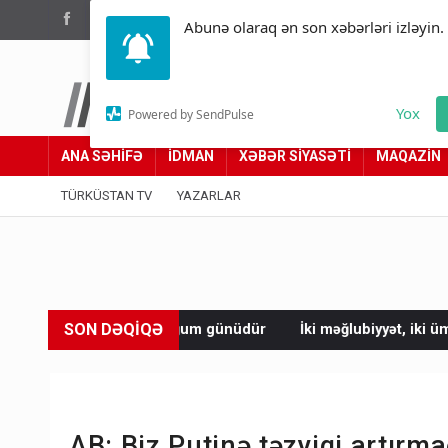
(012) 449 94 05
Abunə olaraq ən son xəbərləri izləyin.
Türküstan.az
Yox
Powered by SendPulse
Adımız yolumuzdur
ANA SƏHİFƏ
İDMAN
XƏBƏR SİYASƏTİ
MAQAZİN
TÜRKÜSTAN TV
YAZARLAR
SON DƏQİQƏ
 doğum günüdür
İki məğlubiyyət, iki ümid - Azərbaycan futbolu
AB: Biz Putinə təzyiqi artırm