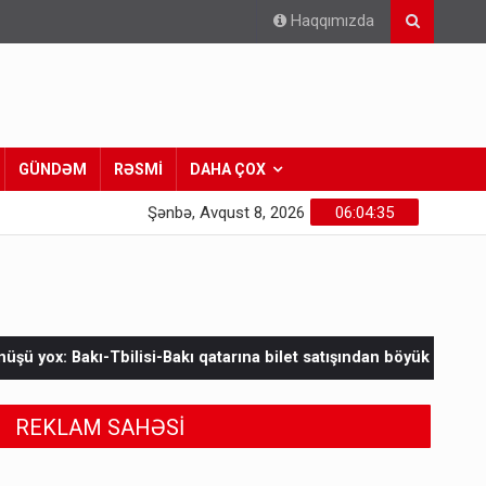
Haqqımızda
GÜNDƏM
RƏSMİ
DAHA ÇOX
Şənbə, Avqust 8, 2026
06:04:36
akı qatarına bilet satışından böyük narazılıq
Zelenskinin Serbi
REKLAM SAHƏSİ