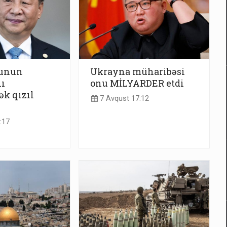
yunun
Ukrayna müharibəsi
ı
onu MİLYARDER etdi
ək qızıl
7 Avqust 17:12
:17