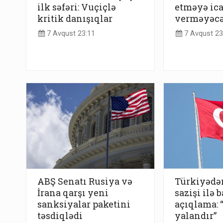
ilk səfəri: Vuçiçlə
etməyə ic
kritik danışıqlar
verməyəc
7 Avqust 23:11
7 Avqust 23
ABŞ Senatı Rusiya və
Türkiyədə
İrana qarşı yeni
sazişi ilə b
sanksiyalar paketini
açıqlama:
təsdiqlədi
yalandır”