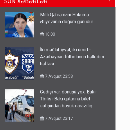
SON XƏBƏRLƏR
Tbilisi-Bakı qatarına bilet
satışından böyük narazılıq
Milli Qəhrəmanı Hökumə
7 Avqust 23:17
Əliyevanın doğum günüdür
Geri çağırılan səfir Abel
10:00
Məhərrəmovun oğludur - DOSYE
7 Avqust 14:07
İki məğlubiyyət, iki ümid -
Azərbaycan futbolunun həlledici
Media və Yayım Şurasına əlavə
həftəsi...
hüquq və vəzifələr verilib
7 Avqust 23:58
7 Avqust 13:24
Gedişi var, dönüşü yox: Bakı-
Tbilisi-Bakı qatarına bilet
satışından böyük narazılıq
7 Avqust 23:17