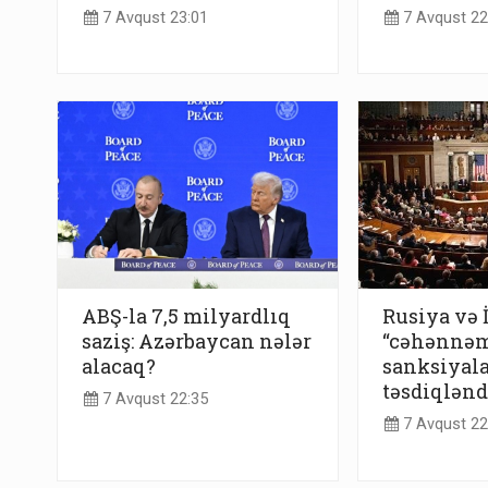
7 Avqust 23:01
7 Avqust 22
ABŞ-la 7,5 milyardlıq
Rusiya və 
saziş: Azərbaycan nələr
“cəhənnə
alacaq?
sanksiyala
təsdiqlənd
7 Avqust 22:35
7 Avqust 22