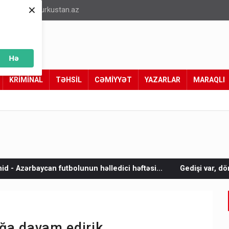
×
info@turkustan.az
Hə
KRİMİNAL
TƏHSİL
CƏMİYYƏT
YAZARLAR
MARAQLI
nun həlledici həftəsi...
Gedişi var, dönüşü yox: Bakı-Tbilisi-B
ağa davam edirik