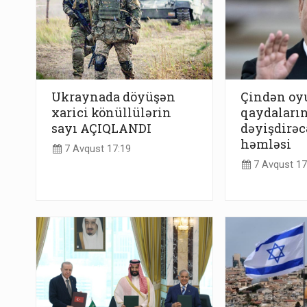
Ukraynada döyüşən
Çindən o
xarici könüllülərin
qaydaların
sayı AÇIQLANDI
dəyişdirəc
həmləsi
7 Avqust 17:19
7 Avqust 17