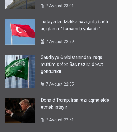
7 Avqust 23:01
Türkiyədən Məkkə sazişi ilə bağlı
açıqlama: “Tamamilə yalandır”
7 Avqust 22:59
Səudiyyə Ərəbistanından İraqa
mühüm səfər: Baş nazirə dəvət
göndərildi
7 Avqust 22:55
Donald Tramp: İran razılaşma əldə
etmək istəyir
7 Avqust 22:51