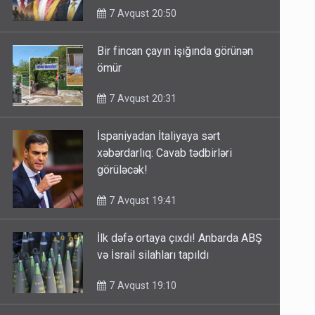
7 Avqust 20:50
Bir fincan çayın işığında görünən
ömür
7 Avqust 20:31
İspaniyadan İtaliyaya sərt
xəbərdarlıq: Cavab tədbirləri
görüləcək!
7 Avqust 19:41
İlk dəfə ortaya çıxdı! Anbarda ABŞ
və İsrail silahları tapıldı
7 Avqust 19:10