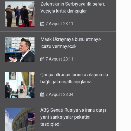
Zelenskinin Serbiyaya ilk səfəri:
Vuçiçlə kritik danışıqlar
7 Avqust 23:11
Mask Ukraynaya bunu etməyə
icazə verməyəcək
7 Avqust 23:11
Qonşu ölkədən tarixi razılaşma ilə
bağlı qalmaqallı açıqlama
7 Avqust 23:04
ABŞ Senatı Rusiya və İrana qarşı
yeni sanksiyalar paketini
təsdiqlədi