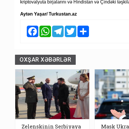
kriptovalyuta birjalarını və Hindistan və Çindəki təşkila
Aytən Yaşar/ Turkustan.az
Facebook
WhatsApp
Telegram
Twitter
Share
OXŞAR XƏBƏRLƏR
Zelenskinin Serbiyaya
Mask Ukra