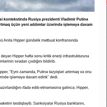
si kontekstində Rusiya prezidenti Vladimir Putinə
turtmaq üçün yeni addımlar üzərində işləməyə davam
üsü Anita Hipper gündəlik mətbuat konfransında
deyən Hipper həftə sonu kritik enerji infrastrukturuna
mlərinin sıradan çıxdığını bildirib.
pper, "Eyni zamanda, Putinə təzyiqləri artırmaq və onu
rində işləməyə davam edirik" dedi.
azırlandığını ifadə edib-etməməsinə gəlincə, Hipper,
aketini təsdiqləyib. Sanksiyalar Rusiya banklarını,