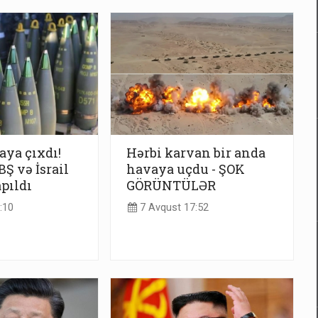
taya çıxdı!
Hərbi karvan bir anda
Ş və İsrail
havaya uçdu - ŞOK
apıldı
GÖRÜNTÜLƏR
:10
7 Avqust 17:52