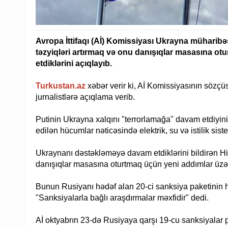
Avropa İttifaqı (Aİ) Komissiyası Ukrayna müharibə
təzyiqləri artırmaq və onu danışıqlar masasına o
etdiklərini açıqlayıb.
Turkustan.az
xəbər verir ki, Aİ Komissiyasının sözç
jurnalistlərə açıqlama verib.
Putinin Ukrayna xalqını "terrorlamağa" davam etdiyini 
edilən hücumlar nəticəsində elektrik, su və istilik siste
Ukraynanı dəstəkləməyə davam etdiklərini bildirən Hi
danışıqlar masasına oturtmaq üçün yeni addımlar üzə
Bunun Rusiyanı hədəf alan 20-ci sanksiya paketinin h
"Sanksiyalarla bağlı araşdırmalar məxfidir" dedi.
Aİ oktyabrın 23-də Rusiyaya qarşı 19-cu sanksiyalar p