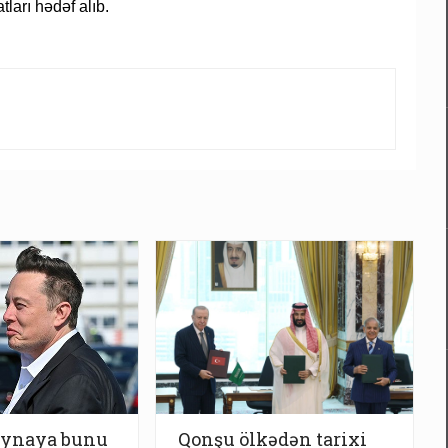
tları hədəf alıb.
ynaya bunu
Qonşu ölkədən tarixi