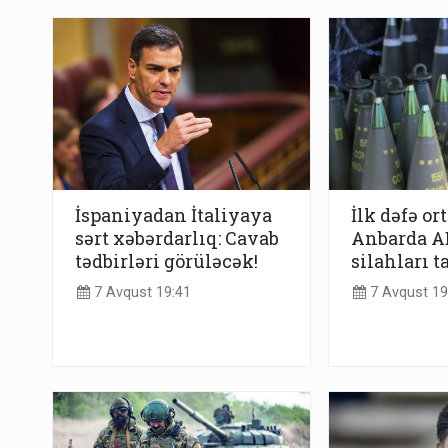
İspaniyadan İtaliyaya
İlk dəfə or
sərt xəbərdarlıq: Cavab
Anbarda AB
tədbirləri görüləcək!
silahları t
7 Avqust 19:41
7 Avqust 19