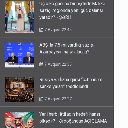
Üç ölkə gücünü birləşdirdi: Məkkə
sazişi regionda yeni güc balansı
yaradır? - ŞƏRH
7 Avqust 22:45
ABŞ-la 7,5 milyardlıq saziş:
Azərbaycan nələr alacaq?
7 Avqust 22:35
Rusiya və İrana qarşı “cəhənnəm
sanksiyaları” təsdiqləndi
7 Avqust 22:27
Yeni hərbi ittifaqın hədəfi hansı
ölkədir? - Ərdoğandan AÇIQLAMA