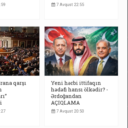
:59
7 Avqust 22:55
İrana qarşı
Yeni hərbi ittifaqın
m
hədəfi hansı ölkədir? -
rı”
Ərdoğandan
i
AÇIQLAMA
:27
7 Avqust 20:50