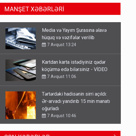
MANŞET XƏBƏRLƏRİ
Kartdan karta istədiyiniz qədər
köçürmə edə bilərsiniz - VİDEO
7 Avqust 11:06
Tərtərdəki hadisənin sirri açıldı:
Ər-arvadı yandırıb 15 min manatı
oğurladı
7 Avqust 10:46
Əhaliyə hava ilə bağlı VACİB
XƏBƏRDARLIQ - Saat 11:00-dan…
7 Avqust 09:15
Gedişi var, dönüşü yox: Bakı-