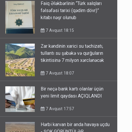
Faiq Ələkbərlinin “Türk xalqları
fəlsəfəsi tarixi (qədim dövr)”
kitabı nəşr olunub
7 Avqust 18:15
Zar kəndinin xarici su təchizatı,
tullantı su şəbəkə və qurğuların
tikintisinə 7 milyon xərclənəcək
7 Avqust 18:07
Bir neçə bank kartı olanlar üçün
yeni limit qaydası AÇIQLANDI
7 Avqust 17:57
Hərbi karvan bir anda havaya uçdu
- ŞOK GÖRÜNTÜLƏR