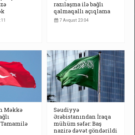
azə
razılaşma ilə bağlı
ək
qalmaqallı açıqlama
:11
7 Avqust 23:04
n Məkkə
Səudiyyə
ağlı
Ərəbistanından İraqa
 “Tamamilə
mühüm səfər: Baş
nazirə dəvət göndərildi