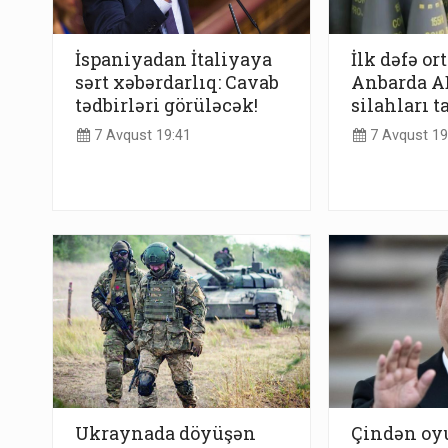
İspaniyadan İtaliyaya
İlk dəfə or
sərt xəbərdarlıq: Cavab
Anbarda AB
tədbirləri görüləcək!
silahları t
7 Avqust 19:41
7 Avqust 19
Ukraynada döyüşən
Çindən o