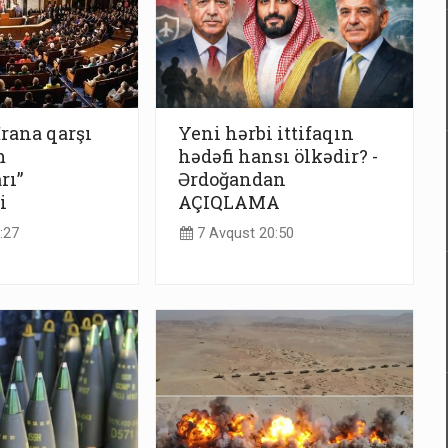
İrana qarşı
Yeni hərbi ittifaqın
m
hədəfi hansı ölkədir? -
rı”
Ərdoğandan
i
AÇIQLAMA
:27
7 Avqust 20:50