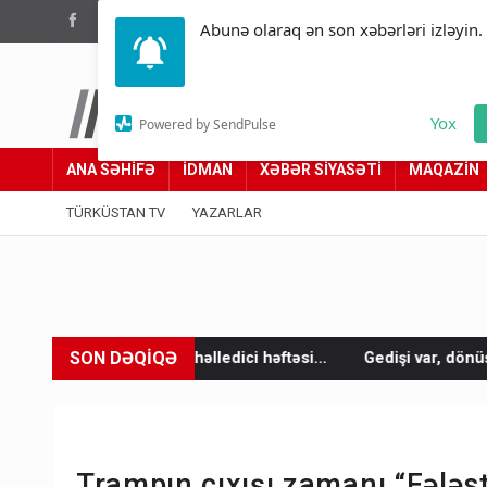
(012) 449 94 05
Abunə olaraq ən son xəbərləri izləyin.
Türküstan.az
Yox
Powered by SendPulse
Adımız yolumuzdur
ANA SƏHİFƏ
İDMAN
XƏBƏR SİYASƏTİ
MAQAZİN
TÜRKÜSTAN TV
YAZARLAR
SON DƏQİQƏ
həlledici həftəsi...
Gedişi var, dönüşü yox: Bakı-Tbilisi-Bakı 
Trampın çıxışı zamanı “Fələst