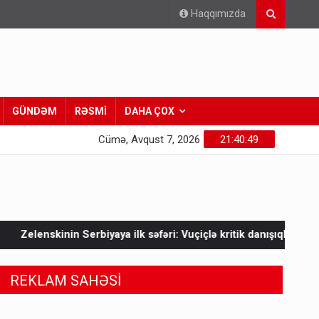
Haqqımızda
GÜNDƏM
RƏSMİ
DAHA ÇOX
Cümə, Avqust 7, 2026
21:40:50
 ilk səfəri: Vuçiçlə kritik danışıqlar
Mask Ukraynaya bunu e
REKLAM SAHƏSİ