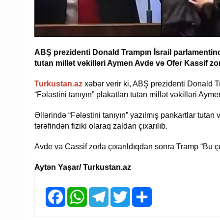
ABŞ prezidenti Donald Trampın İsrail parlamentində 
tutan millət vəkilləri Aymen Avde və Ofer Kassif zorl
Turkustan.az
xəbər verir ki, ABŞ prezidenti Donald T
“Fələstini tanıyın” plakatları tutan millət vəkilləri Aym
Əllərində “Fələstini tanıyın” yazılmış pankartlar tutan
tərəfindən fiziki olaraq zaldan çıxarılıb.
Avde və Cassif zorla çıxarıldıqdan sonra Tramp “Bu çox
Aytən Yaşar/ Turkustan.az
Facebook
WhatsApp
Telegram
Twitter
Share