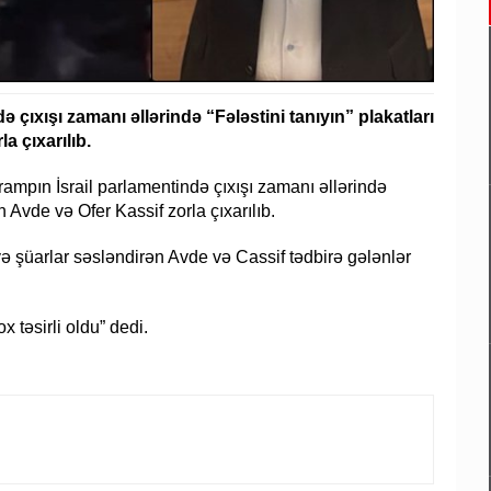
çıxışı zamanı əllərində “Fələstini tanıyın” plakatları
a çıxarılıb.
rampın İsrail parlamentində çıxışı zamanı əllərində
en Avde və Ofer Kassif zorla çıxarılıb.
 və şüarlar səsləndirən Avde və Cassif tədbirə gələnlər
 təsirli oldu” dedi.