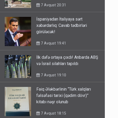
7 Avqust 20:31
İspaniyadan İtaliyaya sərt
xəbərdarlıq: Cavab tədbirləri
görüləcək!
7 Avqust 19:41
İlk dəfə ortaya çıxdı! Anbarda ABŞ
və İsrail silahları tapıldı
7 Avqust 19:10
Faiq Ələkbərlinin “Türk xalqları
fəlsəfəsi tarixi (qədim dövr)”
kitabı nəşr olunub
7 Avqust 18:15