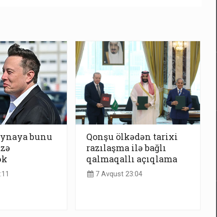
ynaya bunu
Qonşu ölkədən tarixi
azə
razılaşma ilə bağlı
ək
qalmaqallı açıqlama
:11
7 Avqust 23:04