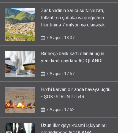
Zar kəndinin xarici su təchizatı,
tullantı su şəbəkə və qurğuların
tikintisinə 7 milyon xərclənəcək
7 Avqust 18:07
Bir neçə bank kartı olanlar üçün
yeni limit qaydası AÇIQLANDI
7 Avqust 17:57
Hərbi karvan bir anda havaya uçdu
- ŞOK GÖRÜNTÜLƏR
7 Avqust 17:52
Uzun illər qeyri-rəsmi işləyənləri
sevindirəcək AÇIQLAMA