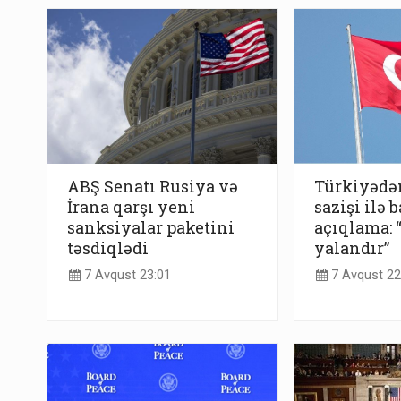
ABŞ Senatı Rusiya və
Türkiyədə
İrana qarşı yeni
sazişi ilə b
sanksiyalar paketini
açıqlama:
təsdiqlədi
yalandır”
7 Avqust 23:01
7 Avqust 22