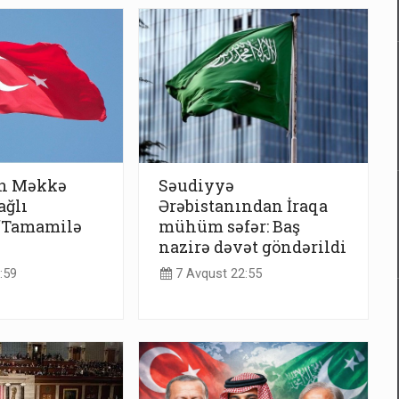
n Məkkə
Səudiyyə
ağlı
Ərəbistanından İraqa
 “Tamamilə
mühüm səfər: Baş
nazirə dəvət göndərildi
:59
7 Avqust 22:55