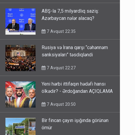
ABŞ-la 7,5 milyardlıq saziş:
Azərbaycan nələr alacaq?
7 Avqust 22:35
Rusiya və İrana qarşı “cəhənnəm
sanksiyaları” təsdiqləndi
7 Avqust 22:27
Yeni hərbi ittifaqın hədəfi hansı
ölkədir? - Ərdoğandan AÇIQLAMA
7 Avqust 20:50
Bir fincan çayın işığında görünən
ömür