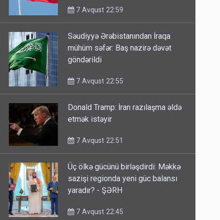
7 Avqust 22:59
Səudiyyə Ərəbistanından İraqa
mühüm səfər: Baş nazirə dəvət
göndərildi
7 Avqust 22:55
Donald Tramp: İran razılaşma əldə
etmək istəyir
7 Avqust 22:51
Üç ölkə gücünü birləşdirdi: Məkkə
sazişi regionda yeni güc balansı
yaradır? - ŞƏRH
7 Avqust 22:45