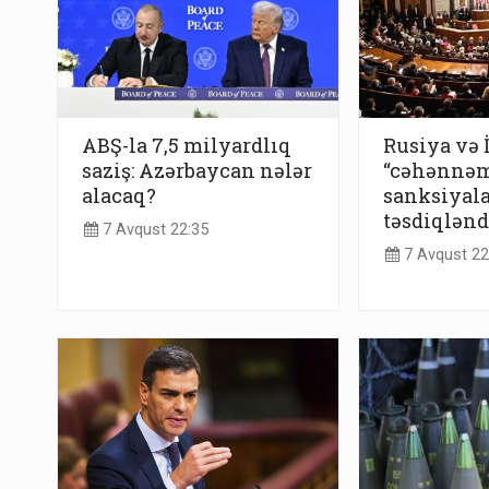
ABŞ-la 7,5 milyardlıq
Rusiya və 
saziş: Azərbaycan nələr
“cəhənnə
alacaq?
sanksiyala
təsdiqlənd
7 Avqust 22:35
7 Avqust 22