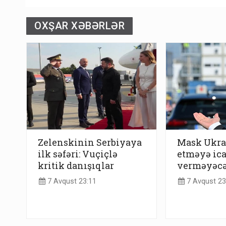
OXŞAR XƏBƏRLƏR
Zelenskinin Serbiyaya
Mask Ukra
ilk səfəri: Vuçiçlə
etməyə ic
kritik danışıqlar
verməyəc
7 Avqust 23:11
7 Avqust 23