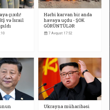
taya çıxdı!
Hərbi karvan bir anda
Ş və İsrail
havaya uçdu - ŞOK
apıldı
GÖRÜNTÜLƏR
:10
7 Avqust 17:52
yunun
Ukrayna müharibəsi