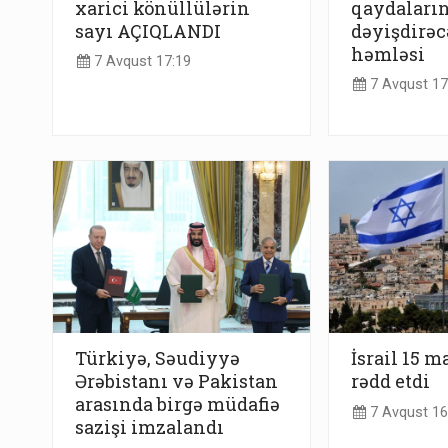
xarici könüllülərin
qaydaların
sayı AÇIQLANDI
dəyişdirəc
həmləsi
7 Avqust 17:19
7 Avqust 17
Türkiyə, Səudiyyə
İsrail 15 m
Ərəbistanı və Pakistan
rədd etdi
arasında birgə müdafiə
7 Avqust 16
sazişi imzalandı