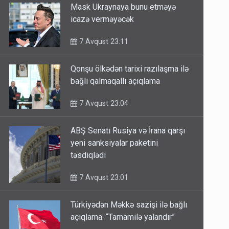
Mask Ukraynaya bunu etməyə
icazə verməyəcək
7 Avqust 23:11
Qonşu ölkədən tarixi razılaşma ilə
bağlı qalmaqallı açıqlama
7 Avqust 23:04
ABŞ Senatı Rusiya və İrana qarşı
yeni sanksiyalar paketini
təsdiqlədi
7 Avqust 23:01
Türkiyədən Məkkə sazişi ilə bağlı
açıqlama: “Tamamilə yalandır”