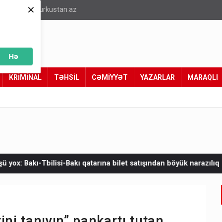
×
info@turkustan.az
Hə
KRİMİNAL
TƏHSİL
CƏMİYYƏT
YAZARLAR
MARAQLI
qatarına bilet satışından böyük narazılıq
Zelenskinin Serbiyaya
ini tanıyın” pankartı tutan