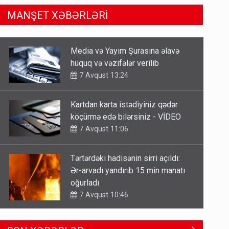
MANŞET XƏBƏRLƏRİ
Kartdan karta istədiyiniz qədər
köçürmə edə bilərsiniz - VİDEO
7 Avqust 11:06
Tərtərdəki hadisənin sirri açıldı:
Ər-arvadı yandırıb 15 min manatı
oğurladı
7 Avqust 10:46
Əhaliyə hava ilə bağlı VACİB
XƏBƏRDARLIQ - Saat 11:00-dan…
7 Avqust 09:15
Gedişi var, dönüşü yox: Bakı-