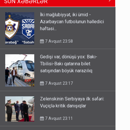
SON XƏBƏRLƏR
Tbilisi-Bakı qatarına bilet
satışından böyük narazılıq
İki məğlubiyyət, iki ümid -
7 Avqust 23:17
Azərbaycan futbolunun həlledici
həftəsi...
Geri çağırılan səfir Abel
Məhərrəmovun oğludur - DOSYE
7 Avqust 23:58
7 Avqust 14:07
Gedişi var, dönüşü yox: Bakı-
Media və Yayım Şurasına əlavə
Tbilisi-Bakı qatarına bilet
hüquq və vəzifələr verilib
satışından böyük narazılıq
7 Avqust 13:24
7 Avqust 23:17
Zelenskinin Serbiyaya ilk səfəri:
Vuçiçlə kritik danışıqlar
7 Avqust 23:11