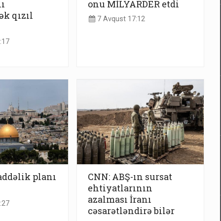
ı
onu MİLYARDER etdi
ək qızıl
7 Avqust 17:12
:17
addəlik planı
CNN: ABŞ-ın sursat
ehtiyatlarının
azalması İranı
:27
cəsarətləndirə bilər