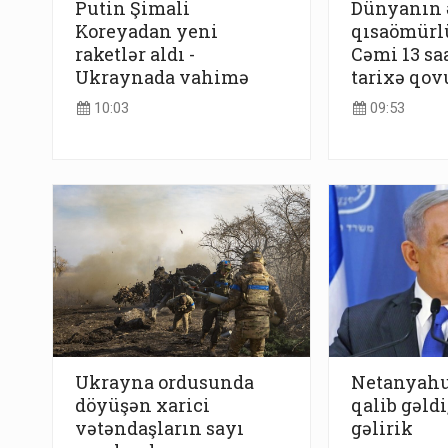
Putin Şimali
Dünyanın 
Koreyadan yeni
qısaömürlü
raketlər aldı -
Cəmi 13 sa
Ukraynada vahimə
tarixə qov
10:03
09:53
Ukrayna ordusunda
Netanyahu
döyüşən xarici
qalib gəldi
vətəndaşların sayı
gəlirik