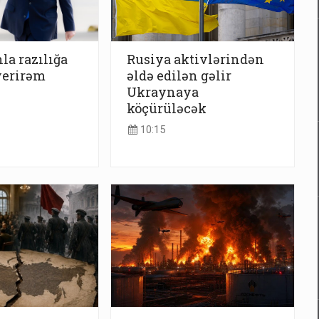
la razılığa
Rusiya aktivlərindən
verirəm
əldə edilən gəlir
Ukraynaya
köçürüləcək
10:15