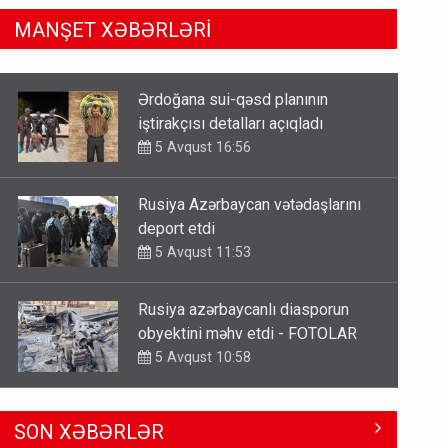
MANŞET XƏBƏRLƏRİ
Rusiya Azərbaycan vətədaşlarını
deport etdi
5 Avqust 11:53
Rusiya azərbaycanlı diasporun
obyektini məhv etdi - FOTOLAR
5 Avqust 10:58
Bu tarixdən HAVALAR DƏYİŞİR -
İSTİLƏR BİTİR
4 Avqust 22:04
ŞOK! David Seliverstov ölkədən
SON XƏBƏRLƏR
qaçdı