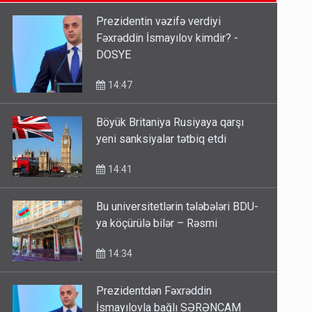
14:14
Prezidentin vəzifə verdiyi
Fəxrəddin İsmayılov kimdir? -
Bu ölkələrə şəxsiyyət vəsiqəsi ilə
DOSYE
gedə biləcəksiniz - SİYAHI
10:53
14:47
Böyük Britaniya Rusiyaya qarşı
Ərdoğana sui-qəsd planının
yeni sanksiyalar tətbiq etdi
iştirakçısı detalları açıqladı
5 Avqust 16:56
14:41
Bu universitetlərin tələbələri BDU-
ya köçürülə bilər – Rəsmi
14:34
Prezidentdən Fəxrəddin
İsmayılovla bağlı SƏRƏNCAM