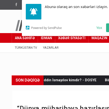
(012) 449 94 05
Abunə olaraq ən son xəbərləri izləyin.
Türküstan.az
Yox
Powered by SendPulse
Adımız yolumuzdur
ANA SƏHİFƏ
İDMAN
XƏBƏR SİYASƏTİ
MAQAZİN
TÜRKÜSTAN TV
YAZARLAR
SON DƏQİQƏ
Fəxrəddin İsmayılov kimdir? - DOSYE
Böyük Britaniya Rusiyaya 
“Dünya müharibəyə hazırlaşır