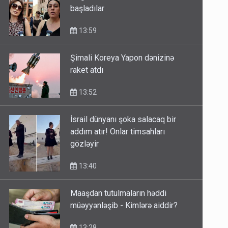
başladılar
13:59
Şimali Koreya Yapon dənizinə
raket atdı
13:52
İsrail dünyanı şoka salacaq bir
addım atır! Onlar timsahları
gözləyir
13:40
Maaşdan tutulmaların həddi
müəyyənləşib - Kimlərə aiddir?
13:28