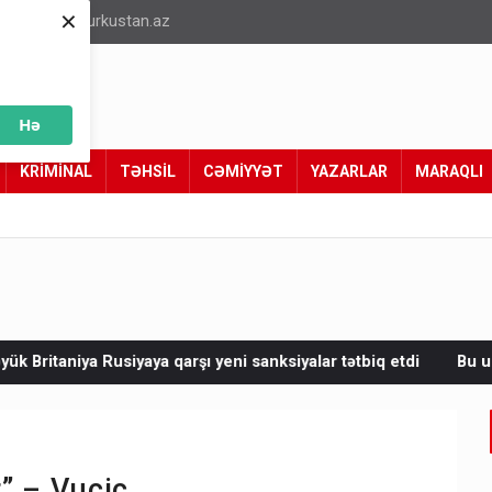
×
info@turkustan.az
Hə
KRİMİNAL
TƏHSİL
CƏMİYYƏT
YAZARLAR
MARAQLI
qarşı yeni sanksiyalar tətbiq etdi
Bu universitetlərin tələbəl
” – Vuçiç