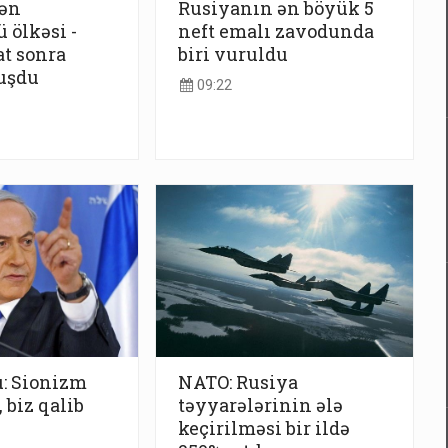
ən
Rusiyanın ən böyük 5
 ölkəsi -
neft emalı zavodunda
at sonra
biri vuruldu
uşdu
09:22
: Sionizm
NATO: Rusiya
, biz qalib
təyyarələrinin ələ
keçirilməsi bir ildə