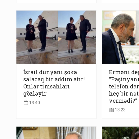
İsrail dünyanı şoka
Erməni dep
salacaq bir addım atır!
“Paşinyanı
Onlar timsahları
telefon da
gözləyir
heç bir nət
vermədi?”
13:40
13:23