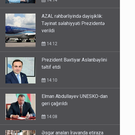
14:14
AZAL rəhbərliyində dəyişiklik:
Təyinat səlahiyyəti Prezidentə
verildi
14:12
Prezident Bəxtiyar Aslanbəylini
təltif etdi
14:10
Elman Abdullayev UNESKO-dan
geri çağırıldı
14:08
Əsgər anaları İrəvanda etiraza