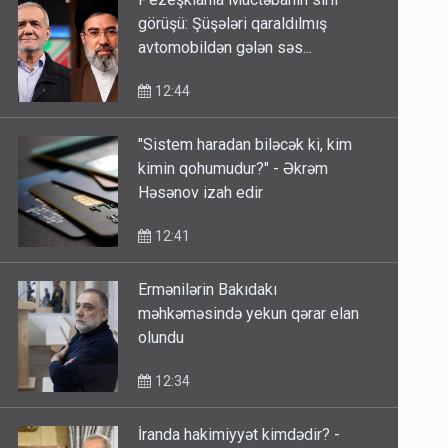
görüşü: Şüşələri qaraldılmış
avtomobildən gələn səs...
12:44
"Sistem haradan biləcək ki, kim
kimin qohumudur?" - Əkrəm
Həsənov izah edir
12:41
Ermənilərin Bakıdakı
məhkəməsində yekun qərar elan
olundu
12:34
İranda hakimiyyət kimdədir? -