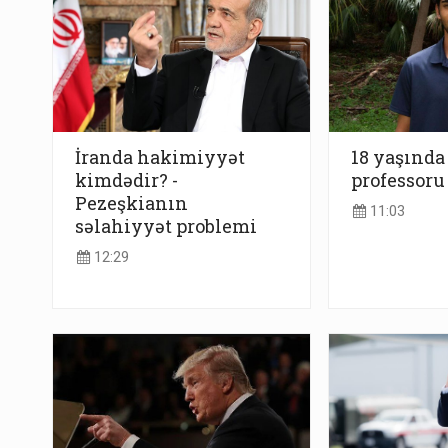
İranda hakimiyyət
18 yaşında
kimdədir? -
professoru
Pezeşkianın
11:03
səlahiyyət problemi
12:29