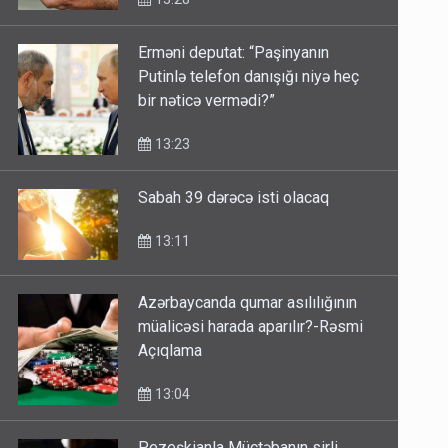
Erməni deputat: “Paşinyanın
Putinlə telefon danışığı niyə heç
bir nəticə vermədi?”
13:23
Sabah 39 dərəcə isti olacaq
13:11
Azərbaycanda qumar asılılığının
müalicəsi harada aparılır?-Rəsmi
Açıqlama
13:04
Pezeşkianla Müctəbanın sirli