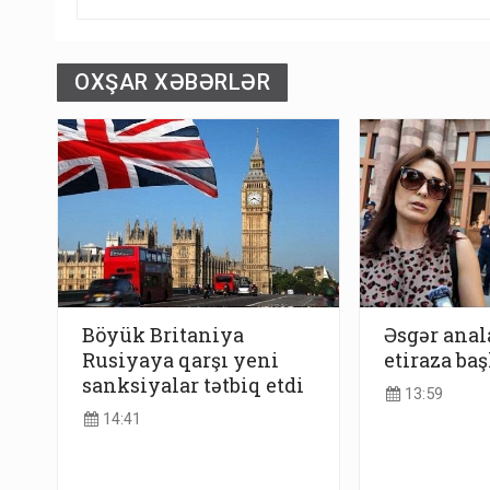
OXŞAR XƏBƏRLƏR
Böyük Britaniya
Əsgər anal
Rusiyaya qarşı yeni
etiraza baş
sanksiyalar tətbiq etdi
13:59
14:41