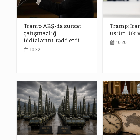
Tramp ABŞ-da sursat
Tramp: İran
çatışmazlığı
üstünlük 
iddialarını rədd etdi
10:20
10:32