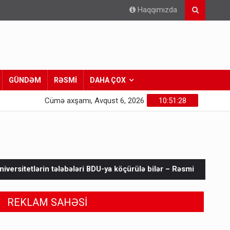
Haqqımızda
GÜNDƏM
RƏSMİ
DAHA ÇOX
Cümə axşamı, Avqust 6, 2026
10:51:30
əri BDU-ya köçürülə bilər – Rəsmi
Prezidentdən Fəxrəddin İs
REKLAM SAHƏSİ