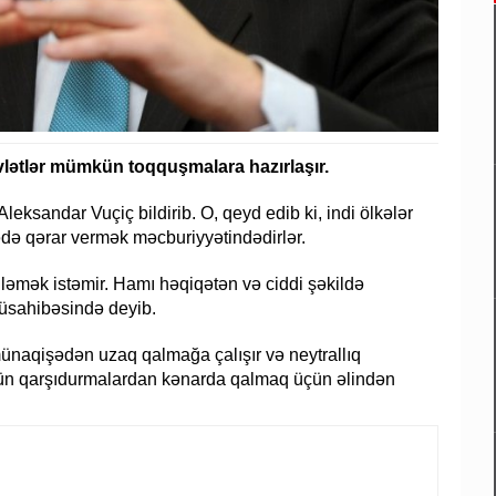
övlətlər mümkün toqquşmalara hazırlaşır.
leksandar Vuçiç bildirib. O, qeyd edib ki, indi ölkələr
ədə qərar vermək məcburiyyətindədirlər.
nləmək istəmir. Hamı həqiqətən və ciddi şəkildə
müsahibəsində deyib.
ünaqişədən uzaq qalmağa çalışır və neytrallıq
ütün qarşıdurmalardan kənarda qalmaq üçün əlindən