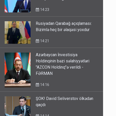
14:23
Rusiyadan Qarabağ açıqlaması:
Bizimlə heç bir əlaqəsi yoxdur
14:21
Azərbaycan İnvestisiya
Holdinqinin bəzi səlahiyyətləri
"AZCON Holdinq"ə verildi -
FƏRMAN
14:16
ŞOK! David Seliverstov ölkədən
qaçdı