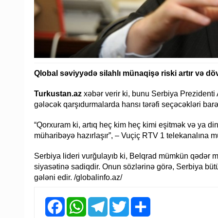
Qlobal səviyyədə silahlı münaqişə riski artır və d
Turkustan.az
xəbər verir ki, bunu Serbiya Prezidenti A
gələcək qarşıdurmalarda hansı tərəfi seçəcəkləri bar
“Qorxuram ki, artıq heç kim heç kimi eşitmək və ya di
müharibəyə hazırlaşır”, – Vuçiç RTV 1 telekanalına 
Serbiya lideri vurğulayıb ki, Belqrad mümkün qədər m
siyasətinə sadiqdir. Onun sözlərinə görə, Serbiya b
gələni edir. /globalinfo.az/
Facebook
WhatsApp
Telegram
Twitter
Share