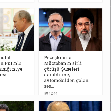
utat:
Pezeşkianla
n Putinlə
Müctəbanın sirli
nışığı niyə
görüşü: Şüşələri
icə
qaraldılmış
avtomobildən gələn
səs...
12:44