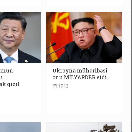
yunun
Ukrayna müharibəsi
ı
onu MİLYARDER etdi
ək qızıl
17:12