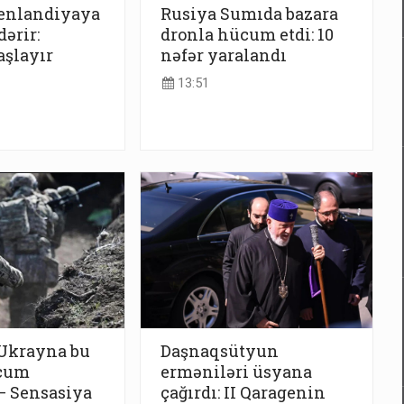
renlandiyaya
Rusiya Sumıda bazara
ərir:
dronla hücum etdi: 10
aşlayır
nəfər yaralandı
13:51
 Ukrayna bu
Daşnaqsütyun
cum
erməniləri üsyana
– Sensasiya
çağırdı: II Qaragenin