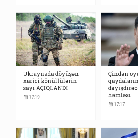
Ukraynada döyüşən
Çindən o
xarici könüllülərin
qaydaların
sayı AÇIQLANDI
dəyişdirəc
həmləsi
17:19
17:17