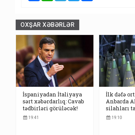
OXŞAR XƏBƏRLƏR
İspaniyadan İtaliyaya
İlk dəfə or
sərt xəbərdarlıq: Cavab
Anbarda AB
tədbirləri görüləcək!
silahları t
19:41
19:10