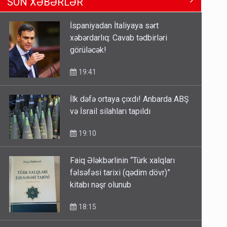
SON XƏBƏRLƏR
Məhərrəmovun oğludur - DOSYE
14:07
İspaniyadan İtaliyaya sərt
xəbərdarlıq: Cavab tədbirləri
Media və Yayım Şurasına əlavə
görüləcək!
hüquq və vəzifələr verilib
13:24
19:41
İlk dəfə ortaya çıxdı! Anbarda ABŞ
Kartdan karta istədiyiniz qədər
və İsrail silahları tapıldı
köçürmə edə bilərsiniz - VİDEO
11:06
19:10
Faiq Ələkbərlinin “Türk xalqları
fəlsəfəsi tarixi (qədim dövr)”
kitabı nəşr olunub
18:15