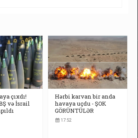
taya çıxdı!
Hərbi karvan bir anda
Ş və İsrail
havaya uçdu - ŞOK
apıldı
GÖRÜNTÜLƏR
17:52