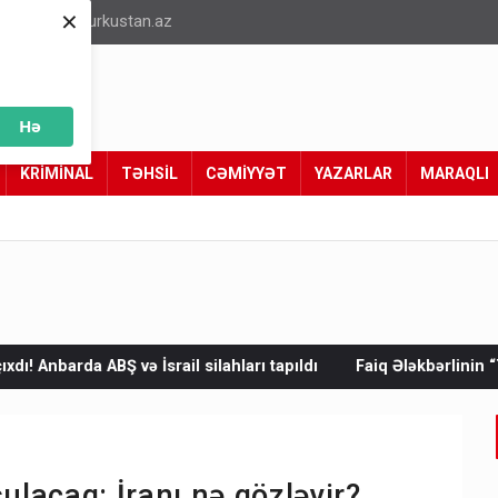
×
info@turkustan.az
Hə
KRİMİNAL
TƏHSİL
CƏMİYYƏT
YAZARLAR
MARAQLI
l silahları tapıldı
Faiq Ələkbərlinin “Türk xalqları fəlsəfəsi ta
ulacaq: İranı nə gözləyir?