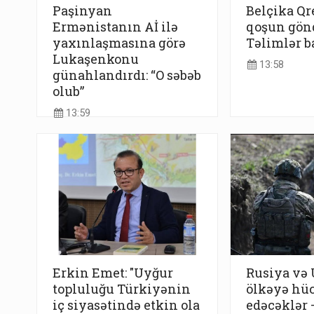
Paşinyan
Belçika Q
Ermənistanın Aİ ilə
qoşun gönd
yaxınlaşmasına görə
Təlimlər b
Lukaşenkonu
13:58
günahlandırdı: “O səbəb
olub”
13:59
Erkin Emet: "Uyğur
Rusiya və
topluluğu Türkiyənin
ölkəyə hü
iç siyasətində etkin ola
edəcəklər 