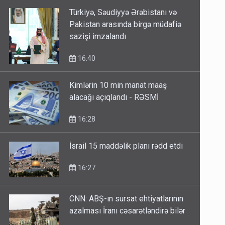
Türkiyə, Səudiyyə Ərəbistanı və
Pakistan arasında birgə müdafiə
sazişi imzalandı
16:40
Kimlərin 10 min manat maaş
alacağı açıqlandı - RƏSMİ
16:28
İsrail 15 maddəlik planı rədd etdi
16:27
CNN: ABŞ-ın sursat ehtiyatlarının
azalması İranı cəsarətləndirə bilər