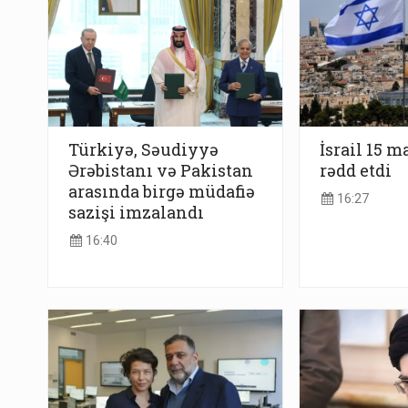
Türkiyə, Səudiyyə
İsrail 15 m
Ərəbistanı və Pakistan
rədd etdi
arasında birgə müdafiə
16:27
sazişi imzalandı
16:40