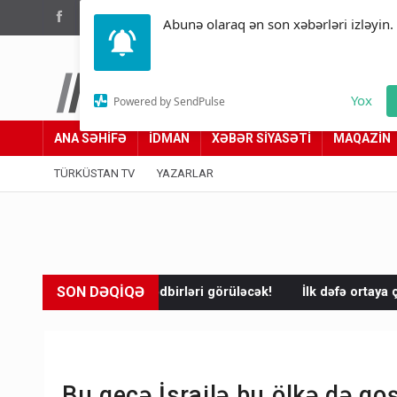
(012) 449 94 05
Abunə olaraq ən son xəbərləri izləyin.
Türküstan.az
Yox
Powered by SendPulse
Adımız yolumuzdur
ANA SƏHİFƏ
İDMAN
XƏBƏR SİYASƏTİ
MAQAZİN
TÜRKÜSTAN TV
YAZARLAR
SON DƏQİQƏ
tədbirləri görüləcək!
İlk dəfə ortaya çıxdı! Anbarda ABŞ və İsrai
Bu gecə İsrailə bu ölkə də qoş