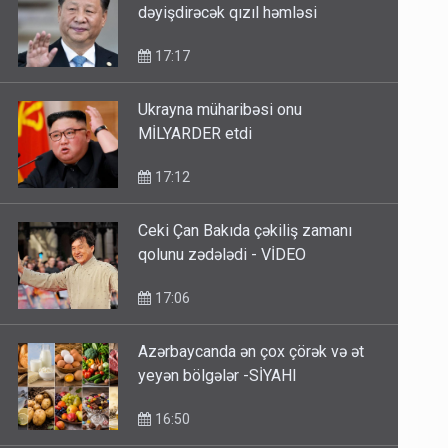
dəyişdirəcək qızıl həmləsi
17:17
Ukrayna müharibəsi onu
MİLYARDER etdi
17:12
Ceki Çan Bakıda çəkiliş zamanı
qolunu zədələdi - VİDEO
17:06
Azərbaycanda ən çox çörək və ət
yeyən bölgələr -SİYAHI
16:50