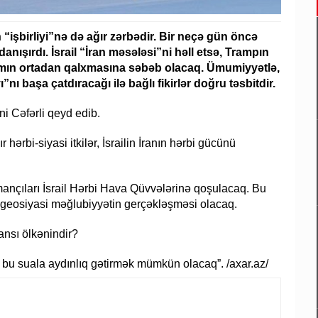
n “işbirliyi”nə də ağır zərbədir. Bir neçə gün öncə
anışırdı. İsrail “İran məsələsi”ni həll etsə, Trampın
mın ortadan qalxmasına səbəb olacaq. Ümumiyyətlə,
nı başa çatdıracağı ilə bağlı fikirlər doğru təsbitdir.
ni Cəfərli qeyd edib.
ərbi-siyasi itkilər, İsrailin İranın hərbi gücünü
ançıları İsrail Hərbi Hava Qüvvələrinə qoşulacaq. Bu
 geosiyasi məğlubiyyətin gerçəkləşməsi olacaq.
ansı ölkənindir?
bu suala aydınlıq gətirmək mümkün olacaq”. /axar.az/