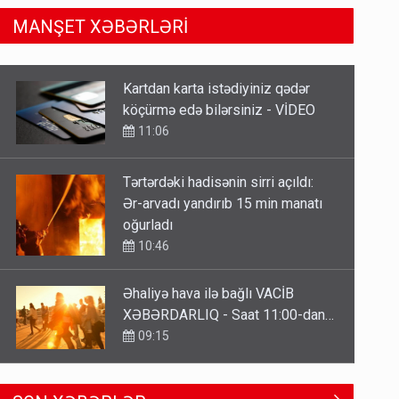
MANŞET XƏBƏRLƏRİ
Tərtərdəki hadisənin sirri açıldı:
Ər-arvadı yandırıb 15 min manatı
oğurladı
10:46
Əhaliyə hava ilə bağlı VACİB
XƏBƏRDARLIQ - Saat 11:00-dan…
09:15
ŞOK! David Seliverstov ölkədən
qaçdı
6 Avqust 14:14
Geri çağırılan səfir Abel