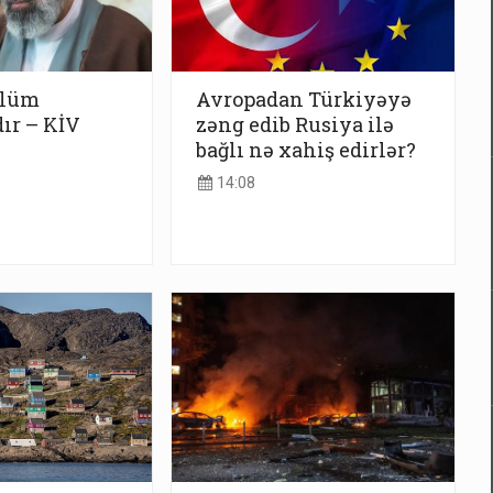
ölüm
Avropadan Türkiyəyə
ır – KİV
zəng edib Rusiya ilə
bağlı nə xahiş edirlər?
14:08