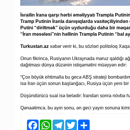
İsrailin İrana qarşı hərbi əməliyyatı Trampla Putini
Tramp Putinin İranla danışıqlarda vasitəçiliyindən d
Putini “diriltmək” üçün uydurduğu daha bir məqa
“İran məsələsi”nin həllinin Trampla Putinin “bal ayı”
Turkustan.az
xəbər verir ki, bu sözləri politoloq Xaqa
Onun fikrincə, Rusiyanın Ukraynada məruz qaldığı ağır h
dağıtması dünya düzənin istiqamətini müəyyən edir:
“Çox böyük ehtimalla bu gecə ABŞ strateji bombardım
isə İran üçün sonun başlanğacı, Rusiya üçün yeni bir
Düşündürücü sual isə belədir: İrandan sonra növbə h
Qənaətimcə, bu ayın sonu, ən geci yayın sonuna kimi 
Facebook
WhatsApp
Telegram
Twitter
Share