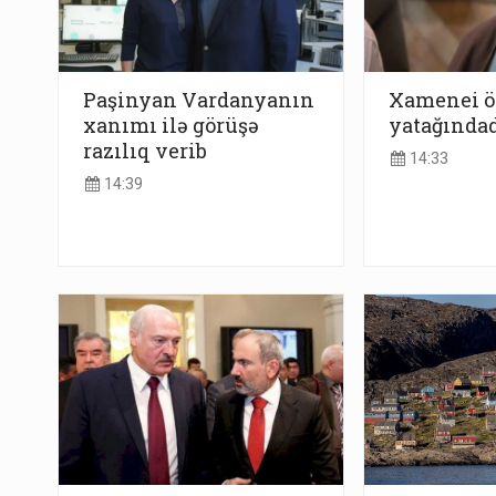
Paşinyan Vardanyanın
Xamenei 
xanımı ilə görüşə
yatağındad
razılıq verib
14:33
14:39