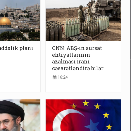
addəlik planı
CNN: ABŞ-ın sursat
ehtiyatlarının
azalması İranı
cəsarətləndirə bilər
16:24