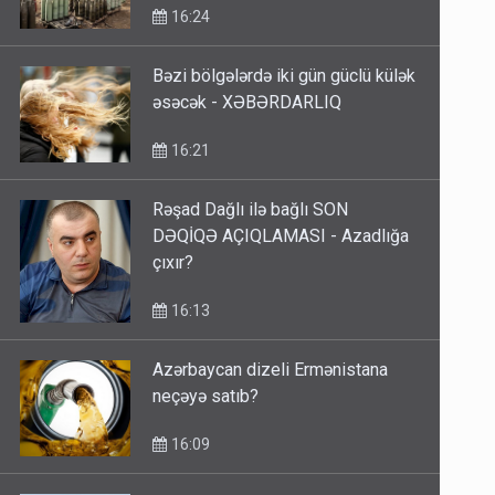
16:24
Bəzi bölgələrdə iki gün güclü külək
əsəcək - XƏBƏRDARLIQ
16:21
Rəşad Dağlı ilə bağlı SON
DƏQİQƏ AÇIQLAMASI - Azadlığa
çıxır?
16:13
Azərbaycan dizeli Ermənistana
neçəyə satıb?
16:09