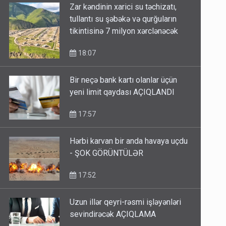
Zar kəndinin xarici su təchizatı,
tullantı su şəbəkə və qurğuların
tikintisinə 7 milyon xərclənəcək
18:07
Bir neçə bank kartı olanlar üçün
yeni limit qaydası AÇIQLANDI
17:57
Hərbi karvan bir anda havaya uçdu
- ŞOK GÖRÜNTÜLƏR
17:52
Uzun illər qeyri-rəsmi işləyənləri
sevindirəcək AÇIQLAMA