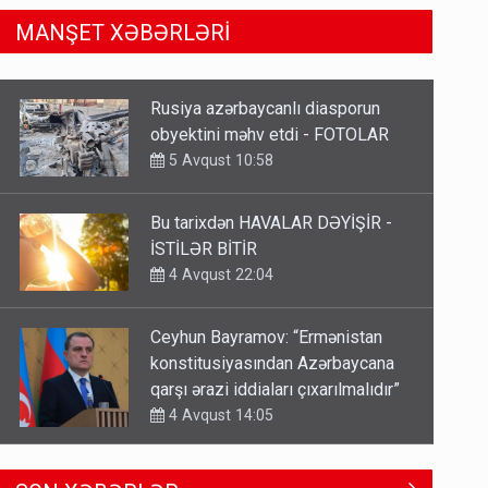
MANŞET XƏBƏRLƏRİ
Bu tarixdən HAVALAR DƏYİŞİR -
İSTİLƏR BİTİR
4 Avqust 22:04
Ceyhun Bayramov: “Ermənistan
konstitusiyasından Azərbaycana
qarşı ərazi iddiaları çıxarılmalıdır”
4 Avqust 14:05
TƏCİLİ! Fəlakət üçün TARİX
VERİLDİ - Bu bölgələr xəritədən
silinəcək
4 Avqust 12:01