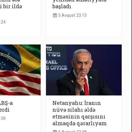
 bir ildə
başladı
5 Avqust 23:13
:24
ABŞ-a
Netanyahu: İranın
erdi
nüvə silahı əldə
etməsinin qarşısını
:59
almaqda qərarlıyam