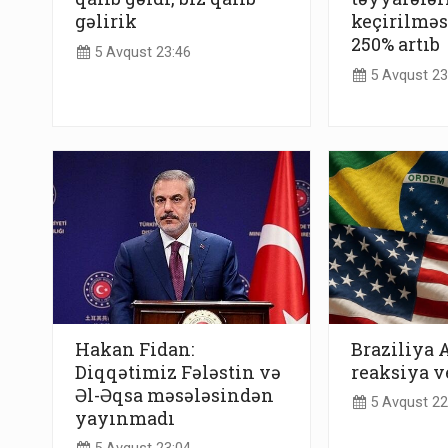
gəlirik
keçirilməsi
250% artıb
5 Avqust 23:46
5 Avqust 23
Hakan Fidan:
Braziliya 
Diqqətimiz Fələstin və
reaksiya v
Əl-Əqsa məsələsindən
5 Avqust 22
yayınmadı