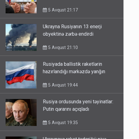
görüşdə müzakirə olunub
5 Avqust 21:17
Ukrayna Rusiyanın 13 enerji
obyektinə zərbə endirdi
5 Avqust 21:10
Rusiyada ballistik raketlərin
hazırlandığı mərkəzdə yanğın
5 Avqust 19:44
Rusiya ordusunda yeni təyinatlar:
Putin qərarını açıqladı
5 Avqust 19:35