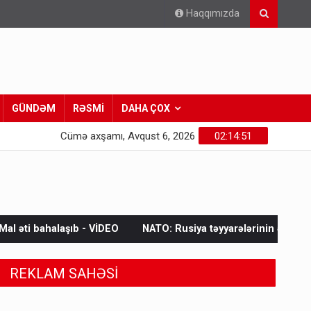
Haqqımızda
GÜNDƏM
RƏSMİ
DAHA ÇOX
Cümə axşamı, Avqust 6, 2026
02:14:53
DEO
NATO: Rusiya təyyarələrinin ələ keçirilməsi bir ildə 250% a
REKLAM SAHƏSİ