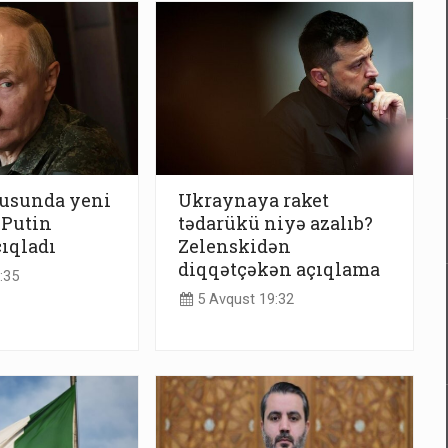
dusunda yeni
Ukraynaya raket
 Putin
tədarükü niyə azalıb?
çıqladı
Zelenskidən
diqqətçəkən açıqlama
:35
5 Avqust 19:32