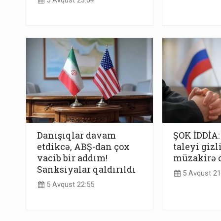
5 Avqust 23:04
Danışıqlar davam
ŞOK İDDİA
etdikcə, ABŞ-dan çox
taleyi gizl
vacib bir addım!
müzakirə 
Sanksiyalar qaldırıldı
5 Avqust 21
5 Avqust 22:55