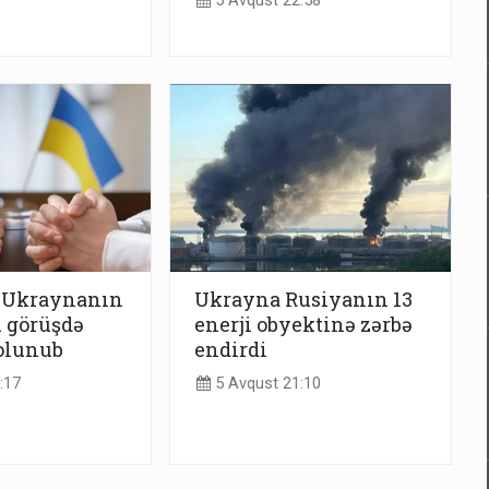
5 Avqust 22:58
: Ukraynanın
Ukrayna Rusiyanın 13
i görüşdə
enerji obyektinə zərbə
olunub
endirdi
:17
5 Avqust 21:10