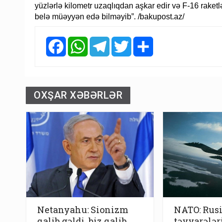
yüzlərlə kilometr uzaqlıqdan aşkar edir və F-16 raketl
belə müəyyən edə bilməyib”. /bakupost.az/
Facebook
WhatsApp
Telegram
Twitter
Share
OXŞAR XƏBƏRLƏR
Netanyahu: Sionizm
NATO: Rus
qalib gəldi, biz qalib
təyyarələr