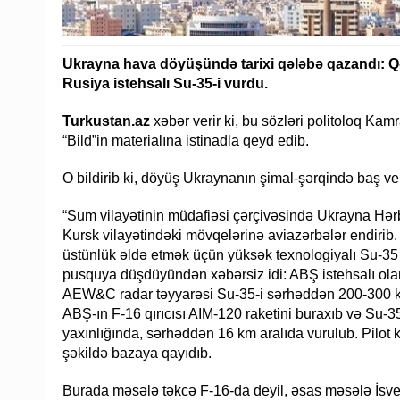
Ukrayna hava döyüşündə tarixi qələbə qazandı: Qərb
Rusiya istehsalı Su-35-i vurdu.
Turkustan.az
xəbər verir ki, bu sözləri politoloq Ka
“Bild”in materialına istinadla qeyd edib.
O bildirib ki, döyüş Ukraynanın şimal-şərqində baş ver
“Sum vilayətinin müdafiəsi çərçivəsində Ukrayna Hər
Kursk vilayətindəki mövqelərinə aviazərbələr endiri
üstünlük əldə etmək üçün yüksək texnologiyalı Su-35 q
pusquya düşdüyündən xəbərsiz idi: ABŞ istehsalı olan
AEW&C radar təyyarəsi Su-35-i sərhəddən 200-300 km
ABŞ-ın F-16 qırıcısı AIM-120 raketini buraxıb və Su-3
yaxınlığında, sərhəddən 16 km aralıda vurulub. Pilot ka
şəkildə bazaya qayıdıb.
Burada məsələ təkcə F-16-da deyil, əsas məsələ İsve