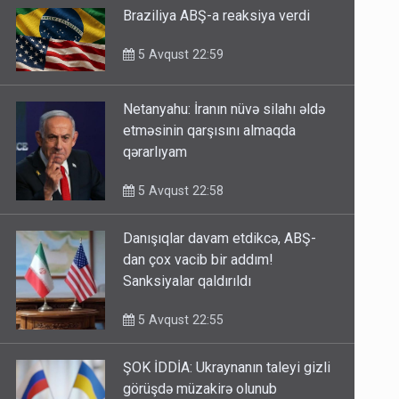
Braziliya ABŞ-a reaksiya verdi
5 Avqust 22:59
Netanyahu: İranın nüvə silahı əldə
etməsinin qarşısını almaqda
qərarlıyam
5 Avqust 22:58
Danışıqlar davam etdikcə, ABŞ-
dan çox vacib bir addım!
Sanksiyalar qaldırıldı
5 Avqust 22:55
ŞOK İDDİA: Ukraynanın taleyi gizli