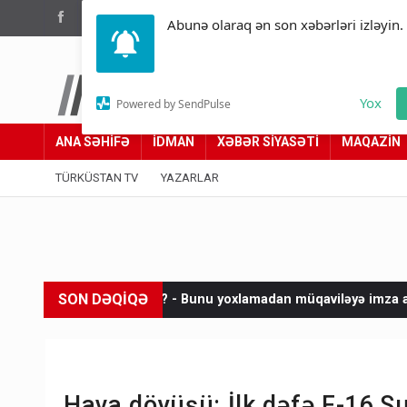
(012) 449 94 05
Abunə olaraq ən son xəbərləri izləyin.
Türküstan.az
Yox
Powered by SendPulse
Adımız yolumuzdur
ANA SƏHİFƏ
İDMAN
XƏBƏR SİYASƏTİ
MAQAZİN
TÜRKÜSTAN TV
YAZARLAR
SON DƏQİQƏ
sınız? - Bunu yoxlamadan müqaviləyə imza atmayın
Netanyahu:
Hava döyüşü: İlk dəfə F-16 Su