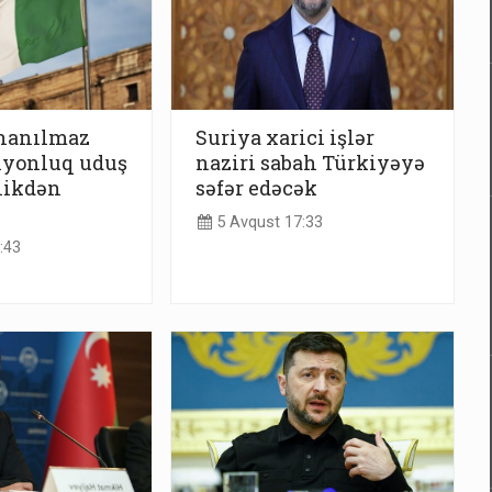
inanılmaz
Suriya xarici işlər
lyonluq uduş
naziri sabah Türkiyəyə
llikdən
səfər edəcək
5 Avqust 17:33
:43