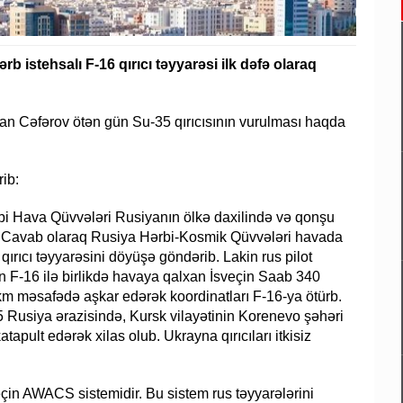
 istehsalı F-16 qırıcı təyyarəsi ilk dəfə olaraq
mran Cəfərov ötən gün Su-35 qırıcısının vurulması haqda
ib:
bi Hava Qüvvələri Rusiyanın ölkə daxilində və qonşu
b. Cavab olaraq Rusiya Hərbi-Kosmik Qüvvələri havada
ırıcı təyyarəsini döyüşə göndərib. Lakin rus pilot
 F-16 ilə birlikdə havaya qalxan İsveçin Saab 340
 məsafədə aşkar edərək koordinatları F-16-ya ötürb.
5 Rusiya ərazisində, Kursk vilayətinin Korenevo şəhəri
tapult edərək xilas olub. Ukrayna qırıcıları itkisiz
çin AWACS sistemidir. Bu sistem rus təyyarələrini