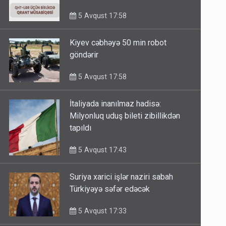
minimum qrant 30 min AZN
5 Avqust 17:58
Kiyev cəbhəyə 50 min robot
göndərir
5 Avqust 17:58
İtaliyada inanılmaz hadisə:
Milyonluq uduş bileti zibillikdən
tapıldı
5 Avqust 17:43
Suriya xarici işlər naziri sabah
Türkiyəyə səfər edəcək
5 Avqust 17:33