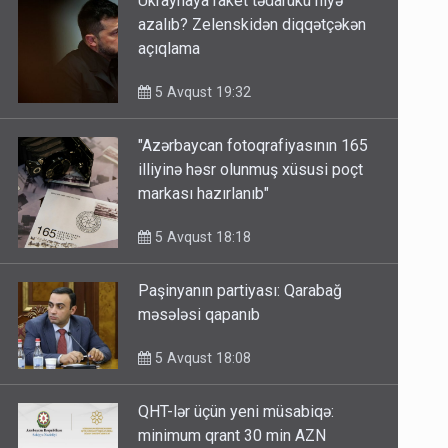
Ukraynaya raket tədarükü niyə
azalıb? Zelenskidən diqqətçəkən
açıqlama
5 Avqust 19:32
"Azərbaycan fotoqrafiyasının 165
illiyinə həsr olunmuş xüsusi poçt
markası hazırlanıb"
5 Avqust 18:18
Paşinyanın partiyası: Qarabağ
məsələsi qapanıb
5 Avqust 18:08
QHT-lər üçün yeni müsabiqə: