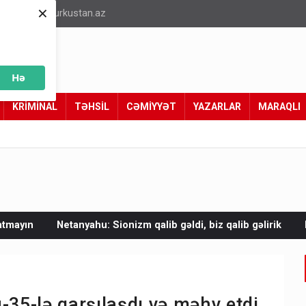
×
info@turkustan.az
Hə
KRİMİNAL
TƏHSİL
CƏMİYYƏT
YAZARLAR
MARAQLI
 Sionizm qalib gəldi, biz qalib gəlirik
Mal əti bahalaşıb - Vİ
-35-lə qarşılaşdı və məhv etdi