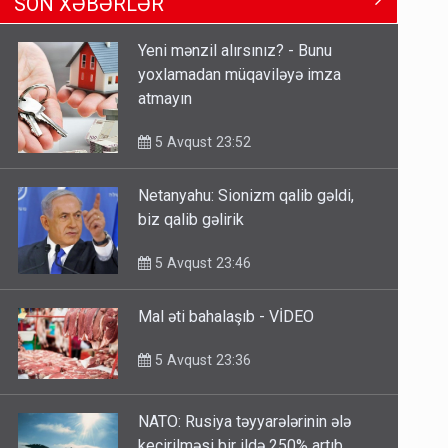
Ərdoğana sui-qəsd planının
SON XƏBƏRLƏR
iştirakçısı detalları açıqladı
5 Avqust 16:56
Yeni mənzil alırsınız? - Bunu
yoxlamadan müqaviləyə imza
Rusiya Azərbaycan vətədaşlarını
atmayın
deport etdi
5 Avqust 11:53
5 Avqust 23:52
Netanyahu: Sionizm qalib gəldi,
Rusiya azərbaycanlı diasporun
biz qalib gəlirik
obyektini məhv etdi - FOTOLAR
5 Avqust 10:58
5 Avqust 23:46
Mal əti bahalaşıb - VİDEO
5 Avqust 23:36
NATO: Rusiya təyyarələrinin ələ