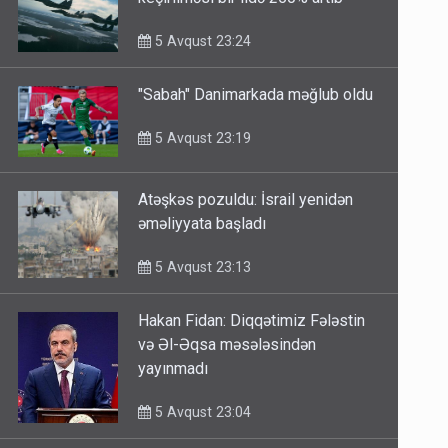
keçirilməsi bir ildə 250% artıb
5 Avqust 23:24
"Sabah" Danimarkada məğlub oldu
5 Avqust 23:19
Atəşkəs pozuldu: İsrail yenidən
əməliyyata başladı
5 Avqust 23:13
Hakan Fidan: Diqqətimiz Fələstin
və Əl-Əqsa məsələsindən
yayınmadı
5 Avqust 23:04