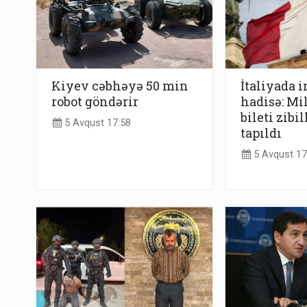
Kiyev cəbhəyə 50 min
İtaliyada 
robot göndərir
hadisə: Mi
bileti zibi
5 Avqust 17:58
tapıldı
5 Avqust 17