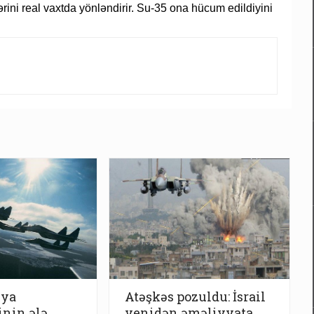
ərini real vaxtda yönləndirir. Su-35 ona hücum edildiyini
iya
Atəşkəs pozuldu: İsrail
inin ələ
yenidən əməliyyata