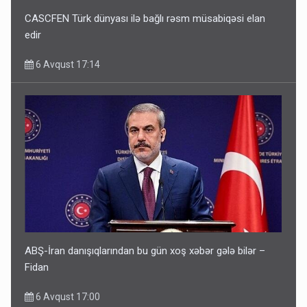
CASCFEN Türk dünyası ilə bağlı rəsm müsabiqəsi elan
edir
6 Avqust 17:14
ABŞ-İran danışıqlarından bu gün xoş xəbər gələ bilər –
Fidan
6 Avqust 17:00