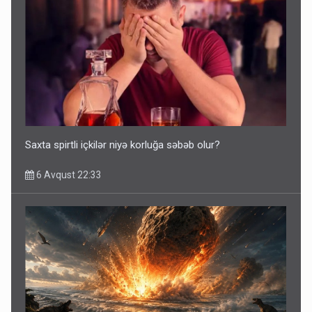
Saxta spirtli içkilər niyə korluğa səbəb olur?
6 Avqust 22:33