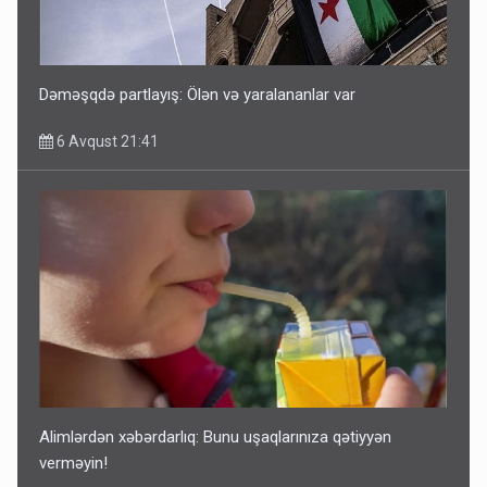
Dəməşqdə partlayış: Ölən və yaralananlar var
6 Avqust 21:41
Alimlərdən xəbərdarlıq: Bunu uşaqlarınıza qətiyyən
verməyin!