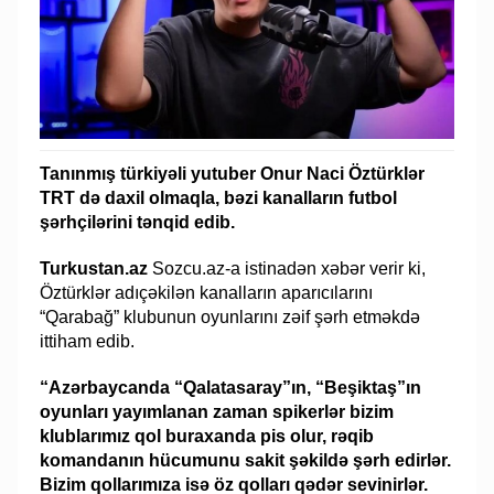
Tanınmış türkiyəli yutuber Onur Naci Öztürklər
TRT də daxil olmaqla, bəzi kanalların futbol
şərhçilərini tənqid edib.
Turkustan.az
Sozcu.az-a istinadən xəbər verir ki,
Öztürklər adıçəkilən kanalların aparıcılarını
“Qarabağ” klubunun oyunlarını zəif şərh etməkdə
ittiham edib.
“Azərbaycanda “Qalatasaray”ın, “Beşiktaş”ın
oyunları yayımlanan zaman spikerlər bizim
klublarımız qol buraxanda pis olur, rəqib
komandanın hücumunu sakit şəkildə şərh edirlər.
Bizim qollarımıza isə öz qolları qədər sevinirlər.