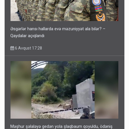
Əsgərlər hansı hallarda evə məzuniyyət ala bilər? –
Qaydalar açıqlandı
6 Avqust 17:28
Məşhur şəlaləyə gedən yola şlaqbaum qoyuldu, ödəniş