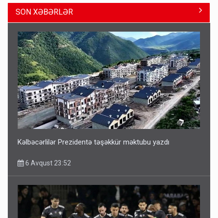
SON XƏBƏRLƏR
Bu ölkələrə şəxsiyyət vəsiqəsi ilə gedə biləcəksiniz -
SİYAHI
6 Avqust 10:53
Kəlbəcərlilər Prezidentə təşəkkür məktubu yazdı
6 Avqust 23:52