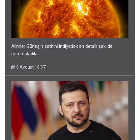
Alimlər Günəşin səthini indiyədək ən detallı şəkildə
görüntülədilər
6 Avqust 16:37