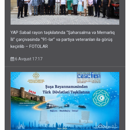
YAP Səbail rayon təşkilatında “Şəhərsalma və Memarlıq
İli” çərçivəsində “91-lər” və partiya veteranları ilə görüş
keçirilib – FOTOLAR
6 Avqust 17:17