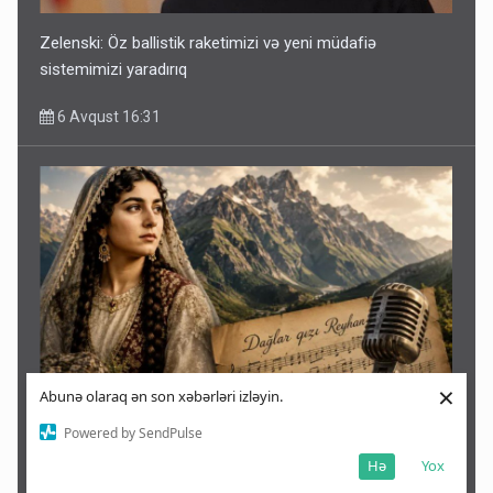
Zelenski: Öz ballistik raketimizi və yeni müdafiə
sistemimizi yaradırıq
6 Avqust 16:31
×
Abunə olaraq ən son xəbərləri izləyin.
Toyunda əri öldürüldü, özü dağlara qaçdı - Reyqana həsr
Powered by SendPulse
olunduğu düşünülən mahnı haqqında bilinməyənlər
Hə
Yox
6 Avqust 16:22