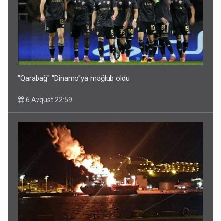
Ərdoğana sui-qəsd planının iştirakçısı detalları açıqladı
5 Avqust 16:56
"Qarabağ" "Dinamo"ya məğlub oldu
6 Avqust 22:59
Rusiya Azərbaycan vətədaşlarını deport etdi
5 Avqust 11:53