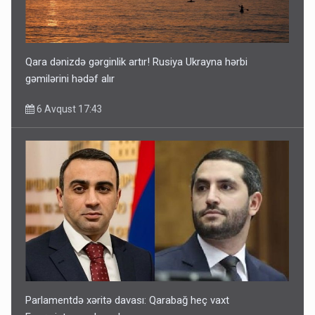
Qara dənizdə gərginlik artır! Rusiya Ukrayna hərbi
gəmilərini hədəf alır
6 Avqust 17:43
Parlamentdə xəritə davası: Qarabağ heç vaxt