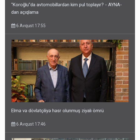
"Koroğlu"da avtomobillərdən kim pul toplayır? - AYNA-
dan açıqlama
6 Avqust 17:55
Elmə və dövlətçiliyə həsr olunmuş ziyalı ömrü
6 Avqust 17:46