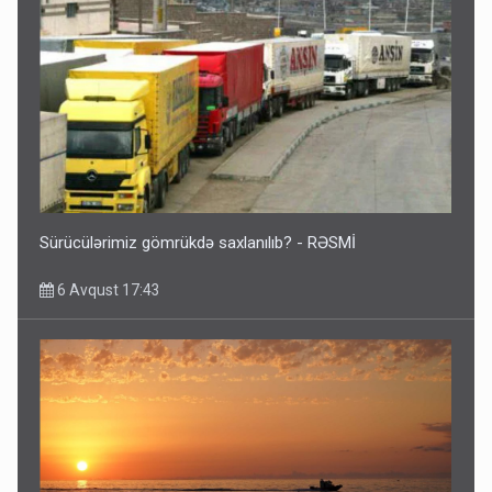
Sürücülərimiz gömrükdə saxlanılıb? - RƏSMİ
6 Avqust 17:43