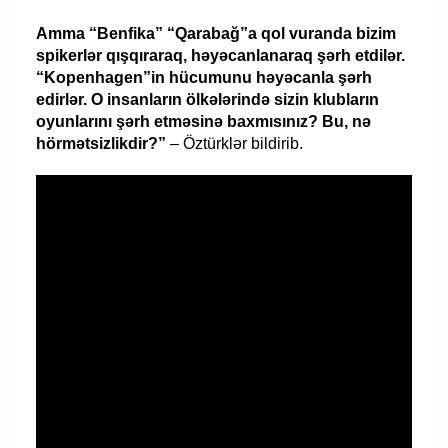
Amma “Benfika” “Qarabağ”a qol vuranda bizim
spikerlər qışqıraraq, həyəcanlanaraq şərh etdilər.
“Kopenhagen”in hücumunu həyəcanla şərh
edirlər. O insanların ölkələrində sizin klubların
oyunlarını şərh etməsinə baxmısınız? Bu, nə
hörmətsizlikdir?”
– Öztürklər bildirib.