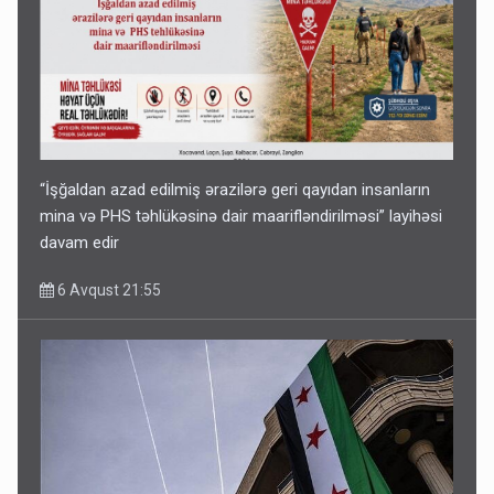
“İşğaldan azad edilmiş ərazilərə geri qayıdan insanların
mina və PHS təhlükəsinə dair maarifləndirilməsi” layihəsi
davam edir
6 Avqust 21:55