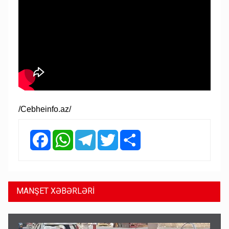
/Cebheinfo.az/
Facebook
WhatsApp
Telegram
Twitter
Share
MANŞET XƏBƏRLƏRİ