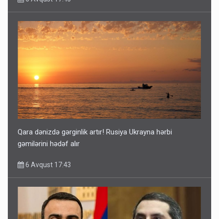
Qara dənizdə gərginlik artır! Rusiya Ukrayna hərbi
gəmilərini hədəf alır
6 Avqust 17:43