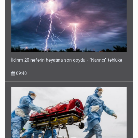
Əhaliyə hava ilə bağlı VACİB XƏBƏRDARLIQ - Saat 11:00-
dan…
09:15
İldırım 20 nəfərin həyatına son qoydu - "Narıncı" təhlükə
09:40