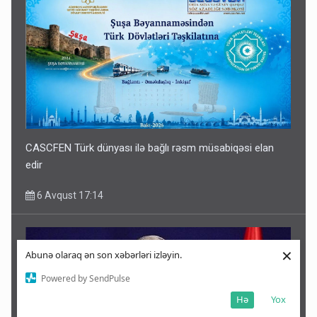
CASCFEN Türk dünyası ilə bağlı rəsm müsabiqəsi elan
edir
6 Avqust 17:14
×
Abunə olaraq ən son xəbərləri izləyin.
Powered by SendPulse
Hə
Yox