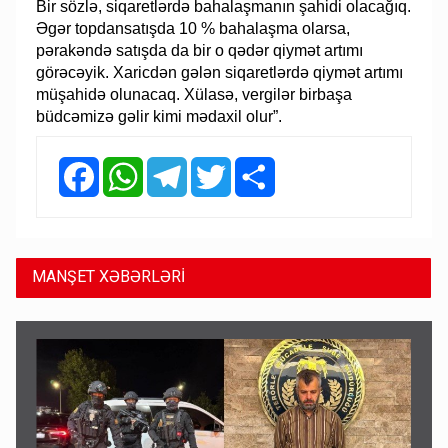
Bir sözlə, siqaretlərdə bahalaşmanın şahidi olacağıq.
Əgər topdansatışda 10 % bahalaşma olarsa,
pərakəndə satışda da bir o qədər qiymət artımı
görəcəyik. Xaricdən gələn siqaretlərdə qiymət artımı
müşahidə olunacaq. Xülasə, vergilər birbaşa
büdcəmizə gəlir kimi mədaxil olur”.
Facebook
WhatsApp
Telegram
Twitter
Share
MANŞET XƏBƏRLƏRİ