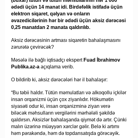
(buxar) tütün və tütün məhsullarının hər 1 000
ədədi üçün 14 manat idi. Birdəfəlik istifadə üçün
elektron siqaret, qəlyan və onların
əvəzedicilərinin hər bir ədədi üçün aksiz dərəcəsi
0,25 manatdan 2 manata qaldırılıb.
Aksiz dərəcəsinin artması siqaretin bahalaşmasını
zərurətə çevirəcək?
Məsələ ilə bağlı iqtisadçı ekspert
Fuad İbrahimov
Publika.az-a
açıqlama verib.
O bildirib ki, aksiz dərəcələri hər il bahalaşır:
“Bu təbii haldır. Tütün məmulatları və alkoqollu içkilər
insan orqanizmi üçün çox ziyanlıdır. Hökumətin
siyasəti odur ki, insan orqanizminə ziyan verə
biləcək məhsulların vergilərini mərhələli şəkildə
qaldırsın. Aksizlər bahalaşanda qiymət də artır. Çünki
malın üzərinə müəyyən xərclər gəlir. Belə ki artımı
həm pərakəndə, həm də topdansatışda görəcəyik.