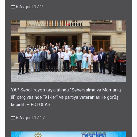
6 Avqust 17:19
YAP Səbail rayon təşkilatında “Şəhərsalma və Memarlıq
İli” çərçivəsində “91-lər” və partiya veteranları ilə görüş
keçirilib – FOTOLAR
6 Avqust 17:17