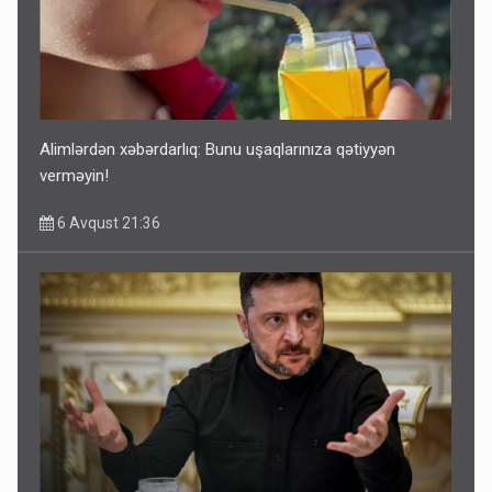
Alimlərdən xəbərdarlıq: Bunu uşaqlarınıza qətiyyən
verməyin!
6 Avqust 21:36