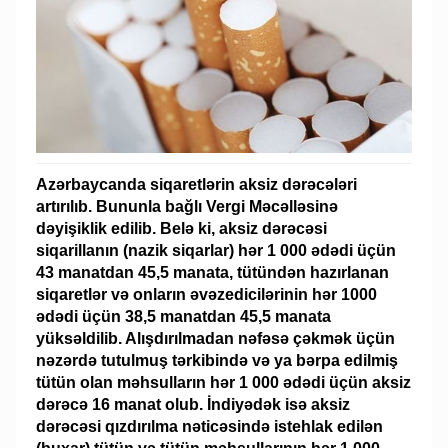
Azərbaycanda siqaretlərin aksiz dərəcələri
artırılıb. Bununla bağlı Vergi Məcəlləsinə
dəyişiklik edilib. Belə ki, aksiz dərəcəsi
siqarillanın (nazik siqarlar) hər 1 000 ədədi üçün
43 manatdan 45,5 manata, tütündən hazırlanan
siqaretlər və onların əvəzedicilərinin hər 1000
ədədi üçün 38,5 manatdan 45,5 manata
yüksəldilib. Alışdırılmadan nəfəsə çəkmək üçün
nəzərdə tutulmuş tərkibində və ya bərpa edilmiş
tütün olan məhsulların hər 1 000 ədədi üçün aksiz
dərəcə 16 manat olub. İndiyədək isə aksiz
dərəcəsi qızdırılma nəticəsində istehlak edilən