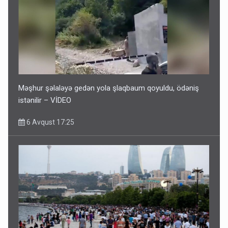
Məşhur şəlaləyə gedən yola şlaqbaum qoyuldu, ödəniş
istənilir – VİDEO
6 Avqust 17:25