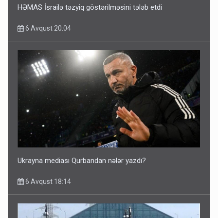
HƏMAS İsrailə təzyiq göstərilməsini tələb etdi
6 Avqust 20:04
Ukrayna mediası Qurbandan nələr yazdı?
6 Avqust 18:14