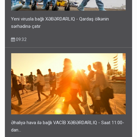
ŞOK! David Seliverstov ölkədən qaçdı
6 Avqust 14:14
Yeni virusla bağlı XƏBƏRDARLIQ - Qardaş ölkənin
sərhədinə çatır
09:32
Bu ölkələrə şəxsiyyət vəsiqəsi ilə gedə biləcəksiniz -
SİYAHI
6 Avqust 10:53
Əhaliyə hava ilə bağlı VACİB XƏBƏRDARLIQ - Saat 11:00-
dan…