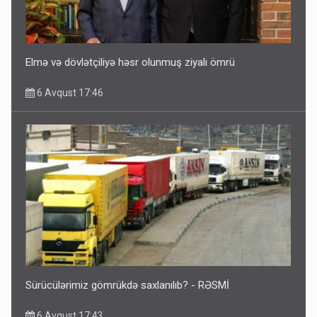
Elmə və dövlətçiliyə həsr olunmuş ziyalı ömrü
6 Avqust 17:46
Sürücülərimiz gömrükdə saxlanılıb? - RƏSMİ
6 Avqust 17:43