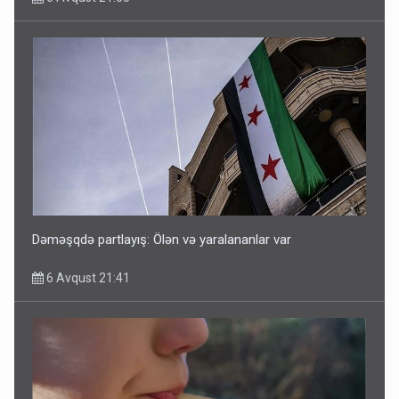
Dəməşqdə partlayış: Ölən və yaralananlar var
6 Avqust 21:41