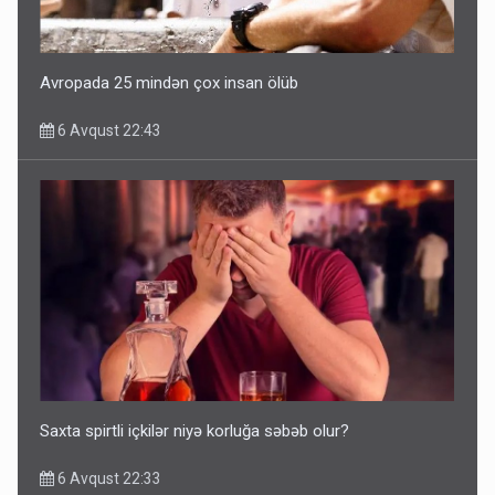
Avropada 25 mindən çox insan ölüb
6 Avqust 22:43
Saxta spirtli içkilər niyə korluğa səbəb olur?
6 Avqust 22:33