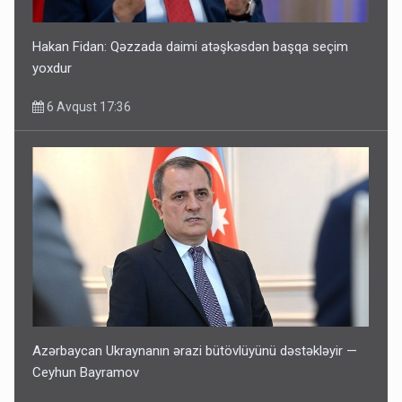
Hakan Fidan: Qəzzada daimi atəşkəsdən başqa seçim
yoxdur
6 Avqust 17:36
Azərbaycan Ukraynanın ərazi bütövlüyünü dəstəkləyir —
Ceyhun Bayramov