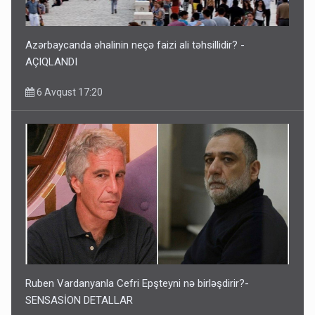
Azərbaycanda əhalinin neçə faizi ali təhsillidir? -
AÇIQLANDI
6 Avqust 17:20
Ruben Vardanyanla Cefri Epşteyni nə birləşdirir?-
SENSASİON DETALLAR