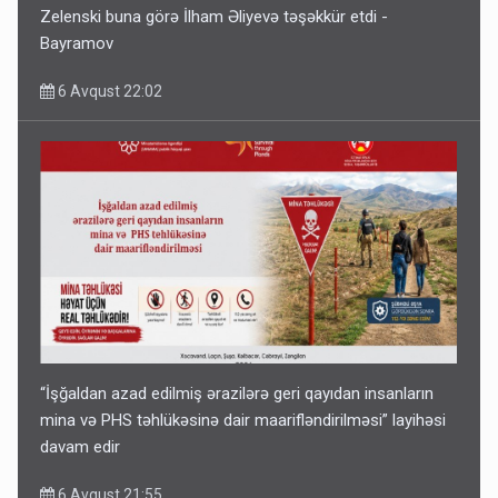
Zelenski buna görə İlham Əliyevə təşəkkür etdi -
Bayramov
6 Avqust 22:02
“İşğaldan azad edilmiş ərazilərə geri qayıdan insanların
mina və PHS təhlükəsinə dair maarifləndirilməsi” layihəsi
davam edir
6 Avqust 21:55