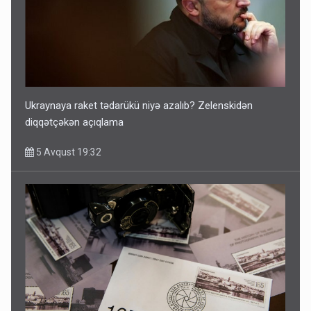
Ukraynaya raket tədarükü niyə azalıb? Zelenskidən
diqqətçəkən açıqlama
5 Avqust 19:32