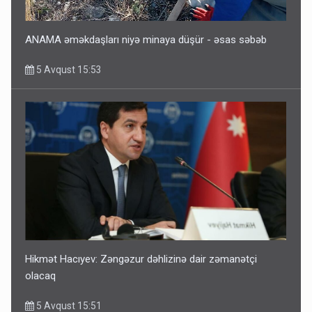
ANAMA əməkdaşları niyə minaya düşür - əsas səbəb
5 Avqust 15:53
Hikmət Hacıyev: Zəngəzur dəhlizinə dair zəmanətçi
olacaq
5 Avqust 15:51