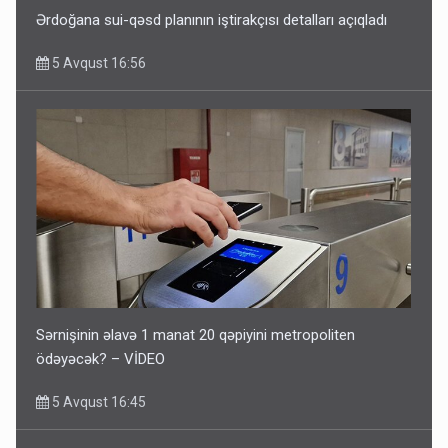
Ərdoğana sui-qəsd planının iştirakçısı detalları açıqladı
5 Avqust 16:56
Sərnişinin əlavə 1 manat 20 qəpiyini metropoliten
ödəyəcək? – VİDEO
5 Avqust 16:45