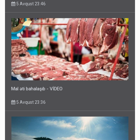
5 Avqust 23:46
Rusiya azərbaycanlı diasporun obyektini məhv etdi -
FOTOLAR
5 Avqust 10:58
Mal əti bahalaşıb - VİDEO
5 Avqust 23:36