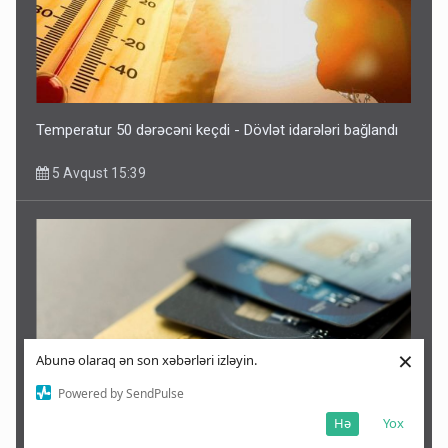
Temperatur 50 dərəcəni keçdi - Dövlət idarələri bağlandı
5 Avqust 15:39
×
Abunə olaraq ən son xəbərləri izləyin.
Powered by SendPulse
Hə
Yox
Kart limitləri ilə bağlı yenilik: Bir il ərzində 20 min manat...