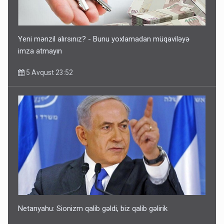
Ərdoğana sui-qəsd planının iştirakçısı detalları açıqladı
5 Avqust 16:56
Yeni mənzil alırsınız? - Bunu yoxlamadan müqaviləyə
imza atmayın
5 Avqust 23:52
Rusiya Azərbaycan vətədaşlarını deport etdi
5 Avqust 11:53
Netanyahu: Sionizm qalib gəldi, biz qalib gəlirik