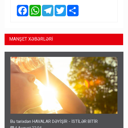
Facebook
WhatsApp
Telegram
Twitter
Share
MANŞET XƏBƏRLƏRİ
Bu tarixdən HAVALAR DƏYİŞİR - İSTİLƏR BİTİR