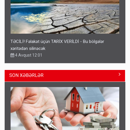
TƏCİLİ! Fəlakət üçün TARİX VERİLDİ - Bu bölgələr
xəritədən silinəcək
4 Avqust 12:01
SON XƏBƏRLƏR