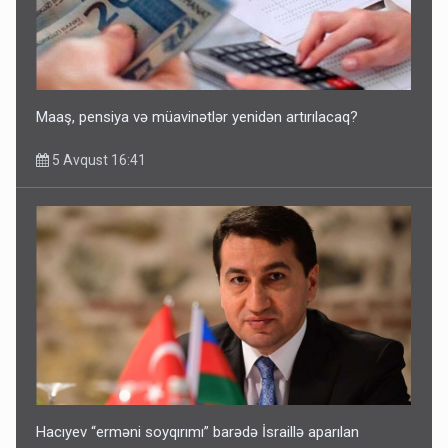
Maaş, pensiya və müavinətlər yenidən artırılacaq?
5 Avqust 16:41
Hacıyev “erməni soyqırımı” barədə İsraillə aparılan