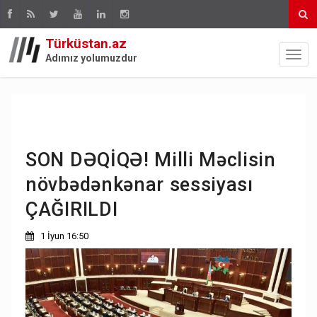
Türküstan.az
Adımız yolumuzdur
SON DƏQİQƏ! Milli Məclisin
növbədənkənar sessiyası
ÇAĞIRILDI
1 İyun 16:50