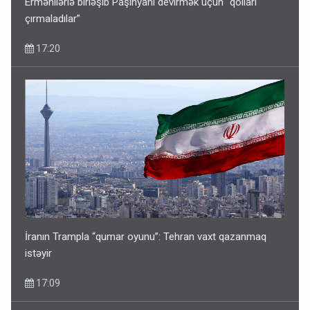
Ermənilərlə birləşib Paşinyanı devirmək üçün “qolları
çırmaladılar”
17:20
İranın Trampla “qumar oyunu”: Tehran vaxt qazanmaq
istəyir
17:09