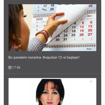
Corab satdığı deyilən qazi ilə bağlı - Daha bir açıqlama
11:40
Bu şəxslərin nəzərinə: Avqustun 12-si başlayır!
17:46