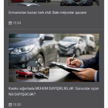
Ermənistan bazarı tərk etdi: Bakı milyonlar qazanır
15:34
Kasko sığortada MÜHÜM DƏYİŞİKLİKLƏR: Sürücülər üçün
NƏ DƏYİŞƏCƏK?
15:30