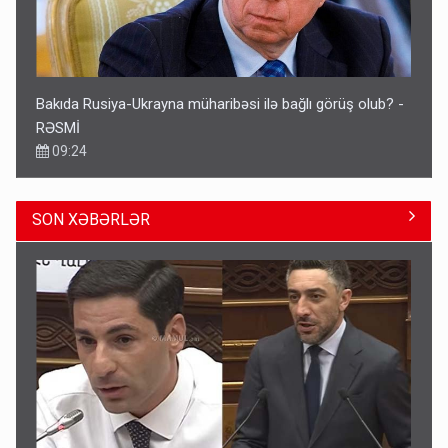
Bakıda Rusiya-Ukrayna müharibəsi ilə bağlı görüş olub? -
RƏSMİ
09:24
SON XƏBƏRLƏR
Nazirliyin dediyi 10 min manatlıq işə işçi tapılmır?
17:57