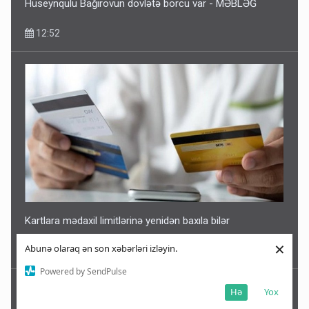
Hüseynqulu Bağırovun dövlətə borcu var - MƏBLƏĞ
12:52
Kartlara mədaxil limitlərinə yenidən baxıla bilər
×
Abunə olaraq ən son xəbərləri izləyin.
12:45
Powered by SendPulse
Hə
Yox