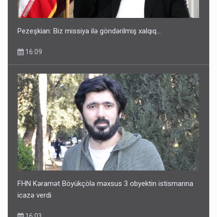
Pezeşkian: Biz missiya ilə göndərilmiş xalqıq...
16:09
FHN Kəramət Böyükçölə məxsus 3 obyektin istismarına
icazə verdi
16:03