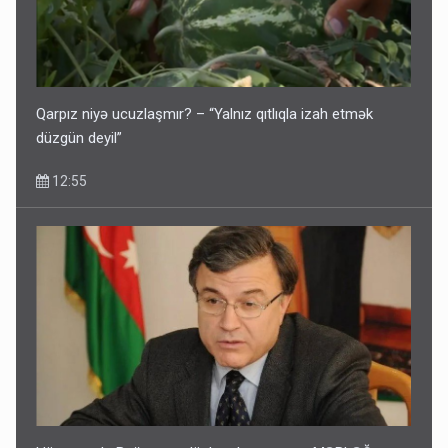
Qarpız niyə ucuzlaşmır? – “Yalnız qıtlıqla izah etmək
düzgün deyil”
12:55