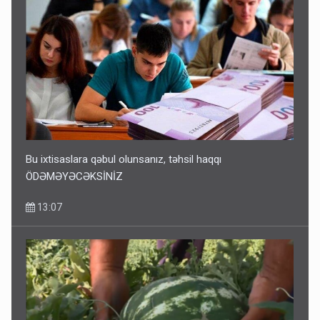
Bu ixtisaslara qəbul olunsanız, təhsil haqqı
ÖDƏMƏYƏCƏKSİNİZ
13:07