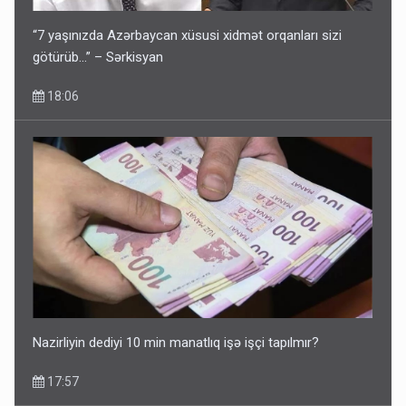
“7 yaşınızda Azərbaycan xüsusi xidmət orqanları sizi
götürüb…” – Sərkisyan
18:06
Bu şəxslərin müavinəti LƏĞV EDİLƏCƏK
11:46
Nazirliyin dediyi 10 min manatlıq işə işçi tapılmır?
17:57