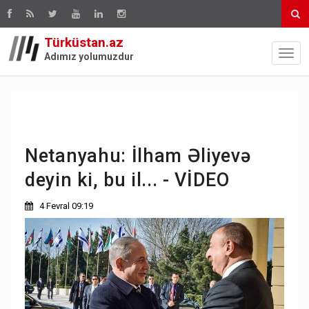
Türküstan.az
Adımız yolumuzdur
Netanyahu: İlham Əliyevə
deyin ki, bu il... - VİDEO
4 Fevral 09:19