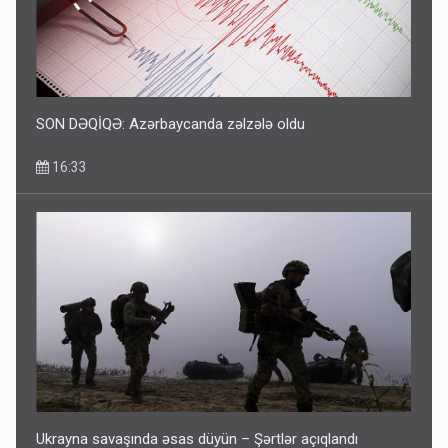
SON DƏQİQƏ: Azərbaycanda zəlzələ oldu
16:33
Ukrayna savaşında əsas düyün – Şərtlər açıqlandı