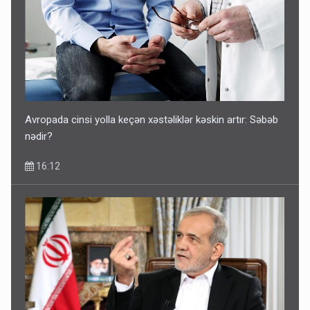
Avropada cinsi yolla keçən xəstəliklər kəskin artır: Səbəb
nədir?
16:12