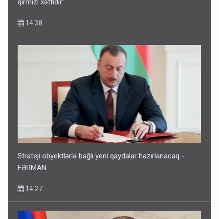
qırmızı xəttidir"
14:38
Strateji obyektlərlə bağlı yeni qaydalar hazırlanacaq -
FƏRMAN
14:27