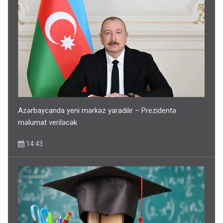
Azərbaycanda yeni mərkəz yaradılır – Prezidentə
məlumat veriləcək
14:43