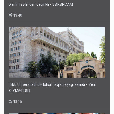
Xanım səfir geri çağırıldı - SƏRƏNCAM
13:40
Tibb Universitetində təhsil haqları aşağı salındı - Yeni
QİYMƏTLƏR
13:15