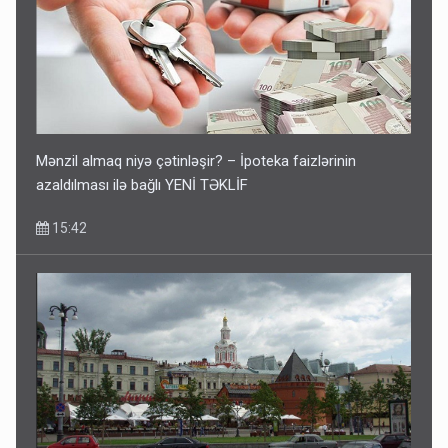
Mənzil almaq niyə çətinləşir? – İpoteka faizlərinin
azaldılması ilə bağlı YENİ TƏKLİF
15:42