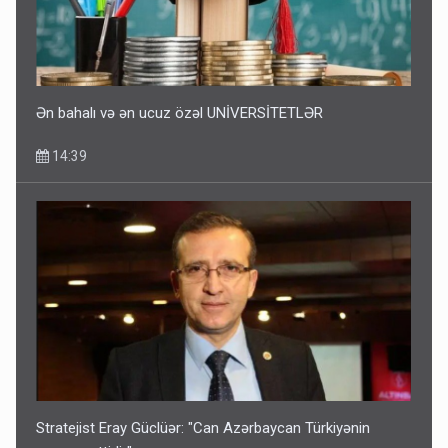
Ən bahalı və ən ucuz özəl UNİVERSİTETLƏR
14:39
Stratejist Eray Güclüər: "Can Azərbaycan Türkiyənin