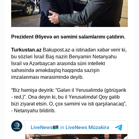
Prezident Əliyevə ən səmimi salamlarımı çatdırın.
Turkustan.az
Bakupost.az-a istinadən xəbər verir ki,
bu sözləri İsrail Baş naziri Benyamin Netanyahu
İsrail və Azərbaycan arasında süni intellekt
sahəsində əməkdaşlıq haqqında sazişin
imzalanması mərasimində deyib.
“Biz həmişə deyirik: “Gələn il Yerusəlimdə (görüşərik
- red.)”. Ona deyin ki, bu il Yerusəlimdə! Qoy gəlib
bizi ziyarət etsin. O, çox səmimi və isti qarşılanacaq”,
- Netanyahu bildirib.