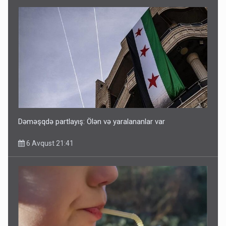
Dəməşqdə partlayış: Ölən və yaralananlar var
6 Avqust 21:41