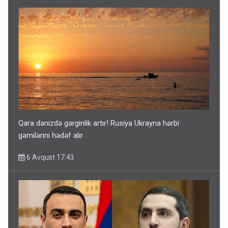
Qara dənizdə gərginlik artır! Rusiya Ukrayna hərbi
gəmilərini hədəf alır
6 Avqust 17:43