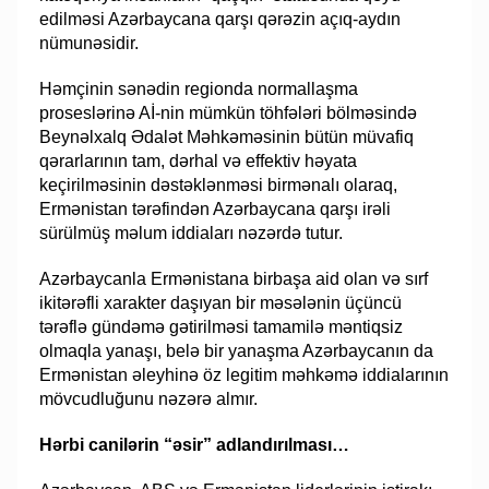
edilməsi Azərbaycana qarşı qərəzin açıq-aydın
nümunəsidir.
Həmçinin sənədin regionda normallaşma
proseslərinə Aİ-nin mümkün töhfələri bölməsində
Beynəlxalq Ədalət Məhkəməsinin bütün müvafiq
qərarlarının tam, dərhal və effektiv həyata
keçirilməsinin dəstəklənməsi birmənalı olaraq,
Ermənistan tərəfindən Azərbaycana qarşı irəli
sürülmüş məlum iddiaları nəzərdə tutur.
Azərbaycanla Ermənistana birbaşa aid olan və sırf
ikitərəfli xarakter daşıyan bir məsələnin üçüncü
tərəflə gündəmə gətirilməsi tamamilə məntiqsiz
olmaqla yanaşı, belə bir yanaşma Azərbaycanın da
Ermənistan əleyhinə öz legitim məhkəmə iddialarının
mövcudluğunu nəzərə almır.
Hərbi canilərin “əsir” adlandırılması…