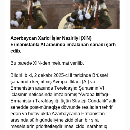
Azərbaycan Xarici İşlər Nazirliyi (XİN)
Ermənistanla Aİ arasında imzalanan sənədi şərh
edib.
Bu barədə XİN-dən məlumat verilib.
Bildirilib ki, 2 dekabr 2025-ci il tarixində Brüssel
şəhərində keçirilmiş Avropa İttifaqı (Aİ) və
Ermənistan arasında Tərəfdaşlıq Şurasının VI
iclasının nəticəsində imzalanmış “Avropa İttifaqı-
Ermənistan Tərəfdaşlığı üçün Strateji Gündəlik” adlı
sənəddə post-münaqişə dövründə reallıqları təhrif
edən və bütövlükdə Azərbaycanla Ermənistan
arasında sülh gündəliyinə zidd olan bir sıra
məsələlərin prioritetləşdirilməsi ciddi narahatlıq