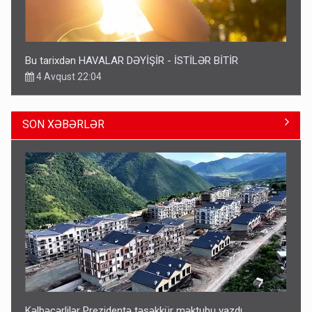
ŞOK! David Seliverstov ölkədən qaçdı
6 Avqust 14:14
SON XƏBƏRLƏR
Bu ölkələrə şəxsiyyət vəsiqəsi ilə gedə biləcəksiniz -
SİYAHI
6 Avqust 10:53
Kəlbəcərlilər Prezidentə təşəkkür məktubu yazdı