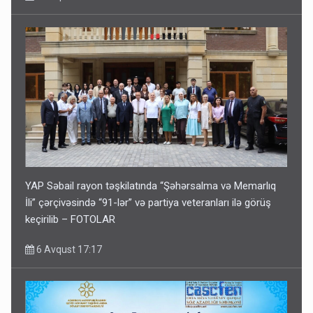
YAP Səbail rayon təşkilatında “Şəhərsalma və Memarlıq
İli” çərçivəsində “91-lər” və partiya veteranları ilə görüş
keçirilib – FOTOLAR
6 Avqust 17:17