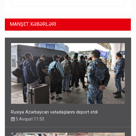
MANŞET XƏBƏRLƏRİ
Rusiya azərbaycanlı diasporun obyektini məhv etdi -
FOTOLAR
5 Avqust 10:58