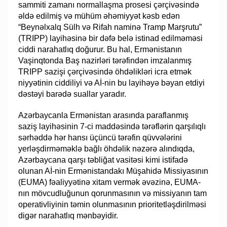
sammiti zamanı normallaşma prosesi çərçivəsində
əldə edilmiş və mühüm əhəmiyyət kəsb edən
“Beynəlxalq Sülh və Rifah naminə Tramp Marşrutu”
(TRIPP) layihəsinə bir dəfə belə istinad edilməməsi
ciddi narahatlıq doğurur. Bu hal, Ermənistanın
Vaşinqtonda Baş nazirləri tərəfindən imzalanmış
TRIPP sazişi çərçivəsində öhdəlikləri icra etmək
niyyətinin ciddiliyi və Aİ-nin bu layihəyə bəyan etdiyi
dəstəyi barədə suallar yaradır.
Azərbaycanla Ermənistan arasında paraflanmış
saziş layihəsinin 7-ci maddəsində tərəflərin qarşılıqlı
sərhəddə hər hansı üçüncü tərəfin qüvvələrini
yerləşdirməməklə bağlı öhdəlik nəzərə alındıqda,
Azərbaycana qarşı təbliğat vasitəsi kimi istifadə
olunan Aİ-nin Ermənistandakı Müşahidə Missiyasının
(EUMA) fəaliyyətinə xitam vermək əvəzinə, EUMA-
nın mövcudluğunun qorunmasının və missiyanın tam
operativliyinin təmin olunmasının prioritetləşdirilməsi
digər narahatlıq mənbəyidir.