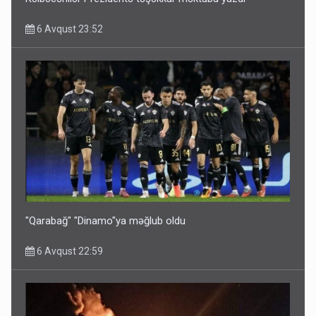
6 Avqust 23:52
Ərdoğana sui-qəsd planının iştirakçısı detalları açıqladı
5 Avqust 16:56
"Qarabağ" "Dinamo"ya məğlub oldu
6 Avqust 22:59