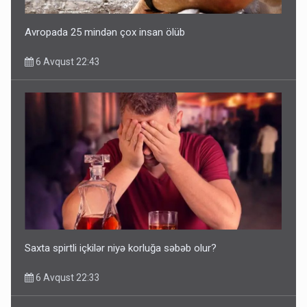
Avropada 25 mindən çox insan ölüb
6 Avqust 22:43
Saxta spirtli içkilər niyə korluğa səbəb olur?
6 Avqust 22:33