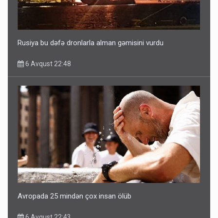
Ərdoğana sui-qəsd planının iştirakçısı detalları açıqladı
5 Avqust 16:56
Rusiya bu dəfə dronlarla alman gəmisini vurdu
6 Avqust 22:48
Avropada 25 mindən çox insan ölüb
6 Avqust 22:43