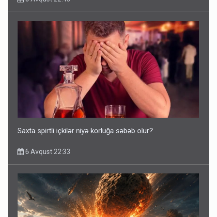
Saxta spirtli içkilər niyə korluğa səbəb olur?
6 Avqust 22:33