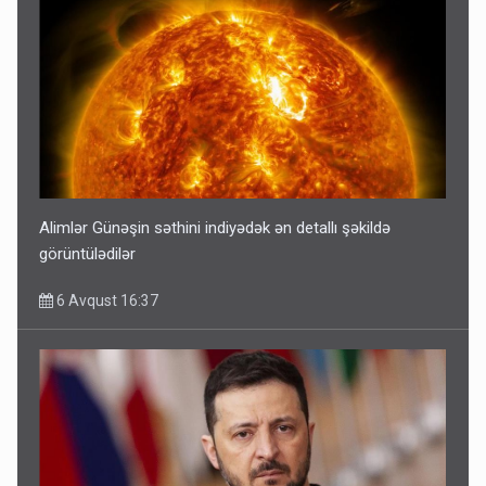
Alimlər Günəşin səthini indiyədək ən detallı şəkildə
görüntülədilər
6 Avqust 16:37