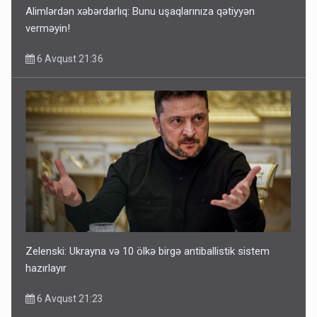
Alimlərdən xəbərdarlıq: Bunu uşaqlarınıza qətiyyən
verməyin!
6 Avqust 21:36
Zelenski: Ukrayna və 10 ölkə birgə antiballistik sistem
hazırlayır
6 Avqust 21:23