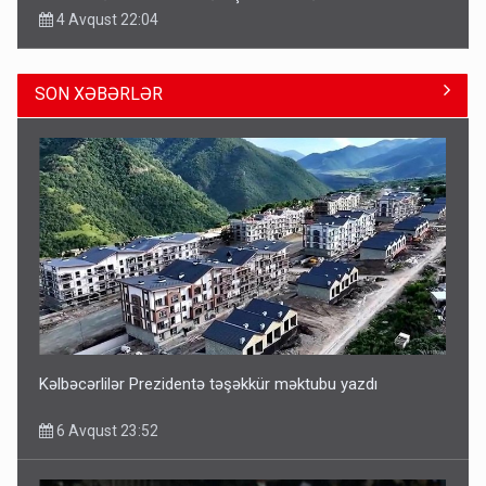
4 Avqust 22:04
SON XƏBƏRLƏR
ŞOK! David Seliverstov ölkədən qaçdı
6 Avqust 14:14
Kəlbəcərlilər Prezidentə təşəkkür məktubu yazdı
6 Avqust 23:52