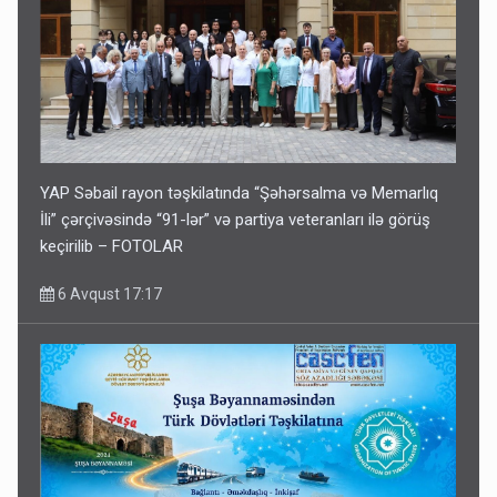
YAP Səbail rayon təşkilatında “Şəhərsalma və Memarlıq
İli” çərçivəsində “91-lər” və partiya veteranları ilə görüş
keçirilib – FOTOLAR
6 Avqust 17:17