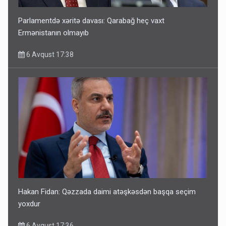
Parlamentdə xəritə davası: Qarabağ heç vaxt
Ermənistanın olmayıb
6 Avqust 17:38
Hakan Fidan: Qəzzada daimi atəşkəsdən başqa seçim
yoxdur
6 Avqust 17:36