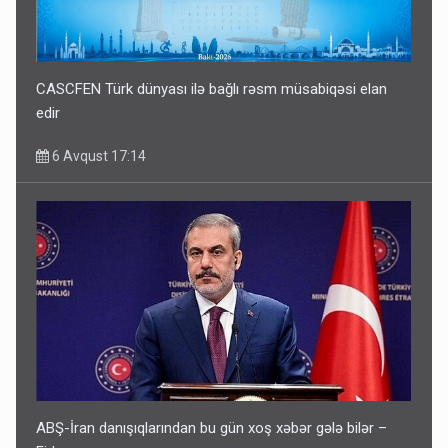
CASCFEN Türk dünyası ilə bağlı rəsm müsabiqəsi elan
edir
6 Avqust 17:14
ABŞ-İran danışıqlarından bu gün xoş xəbər gələ bilər –