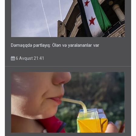
Dəməşqdə partlayış: Ölən və yaralananlar var
6 Avqust 21:41