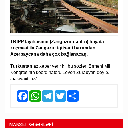
TRİPP layihəsinin (Zəngəzur dəhlizi) həyata
keçməsi ilə Zəngəzur iqtisadi baxımdan
Azərbaycana daha çox bağlanacaq.
Turkustan.az
xəbər verir ki, bu sözləri Erməni Milli
Konqresinin koordinatoru Levon Zurabyan deyib.
/bakivaxti.az/
Facebook
WhatsApp
Telegram
Twitter
Share
MANŞET XƏBƏRLƏRİ