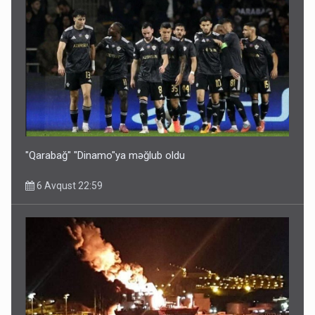
Bu ölkələrə şəxsiyyət vəsiqəsi ilə gedə biləcəksiniz -
SİYAHI
6 Avqust 10:53
"Qarabağ" "Dinamo"ya məğlub oldu
6 Avqust 22:59