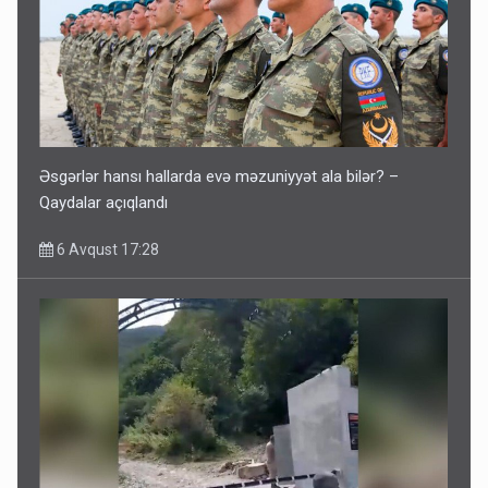
Əsgərlər hansı hallarda evə məzuniyyət ala bilər? –
Qaydalar açıqlandı
6 Avqust 17:28