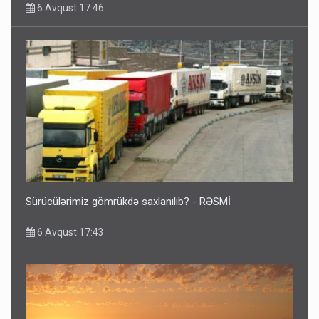
6 Avqust 17:46
Sürücülərimiz gömrükdə saxlanılıb? - RƏSMİ
6 Avqust 17:43