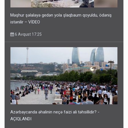
Məşhur şəlaləyə gedən yola şlaqbaum qoyuldu, ödəniş
istənilir – VİDEO
6 Avqust 17:25
Azərbaycanda əhalinin neçə faizi ali təhsillidir? -
AÇIQLANDI