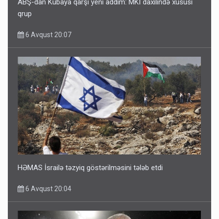
ABŞ-dan Kubaya qarşı yeni addım: MKİ daxilində xüsusi
qrup
6 Avqust 20:07
HƏMAS İsrailə təzyiq göstərilməsini tələb etdi
6 Avqust 20:04