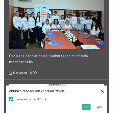
Qəbələdə gənclər erkən nikahın fəsadları barədə
maarifləndirilib
6 Avqust 16:09
×
Abunə olaraq ən son xəbərləri izləyin.
Powered by SendPulse
Hə
Yox