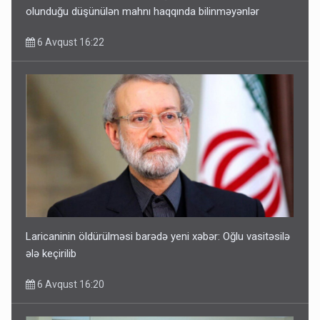
olunduğu düşünülən mahnı haqqında bilinməyənlər
6 Avqust 16:22
Laricaninin öldürülməsi barədə yeni xəbər: Oğlu vasitəsilə
ələ keçirilib
6 Avqust 16:20