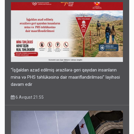
“İşğaldan azad edilmiş ərazilərə geri qayıdan insanların
mina və PHS təhlükəsinə dair maarifləndirilməsi” layihəsi
davam edir
6 Avqust 21:55