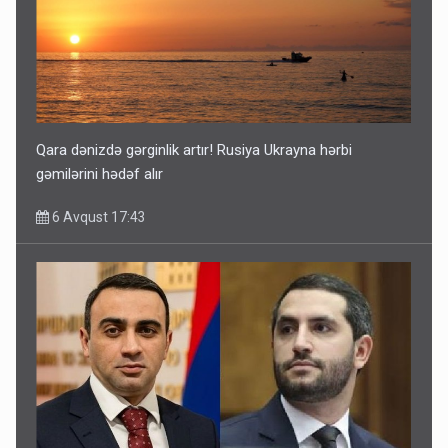
Qara dənizdə gərginlik artır! Rusiya Ukrayna hərbi
gəmilərini hədəf alır
6 Avqust 17:43