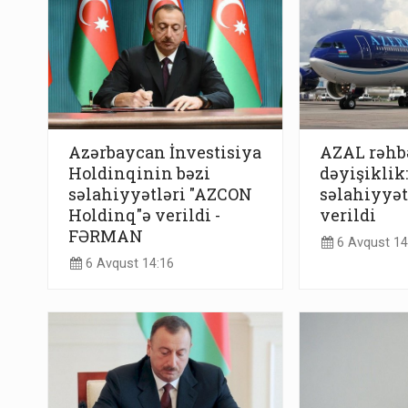
Azərbaycan İnvestisiya
AZAL rəhb
Holdinqinin bəzi
dəyişiklik
səlahiyyətləri "AZCON
səlahiyyət
Holdinq"ə verildi -
verildi
FƏRMAN
6 Avqust 14
6 Avqust 14:16