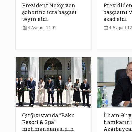
Prezident Naxçıvan
Prezididen
şəhərinə icra başçısı
başçısını 
təyin etdi
azad etdi
4 Avqust 14:01
4 Avqust 12
Qırğızıstanda “Baku
İlham Əliy
Resort & Spa”
həmkarın
mehmanxanasının
Azərbaycan