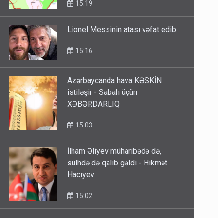
15:19
Lionel Messinin atası vəfat edib
15:16
Azərbaycanda hava KƏSKİN
istiləşir - Sabah üçün
XƏBƏRDARLIQ
15:03
İlham Əliyev müharibədə də,
sülhdə də qalib gəldi - Hikmət
Hacıyev
15:02