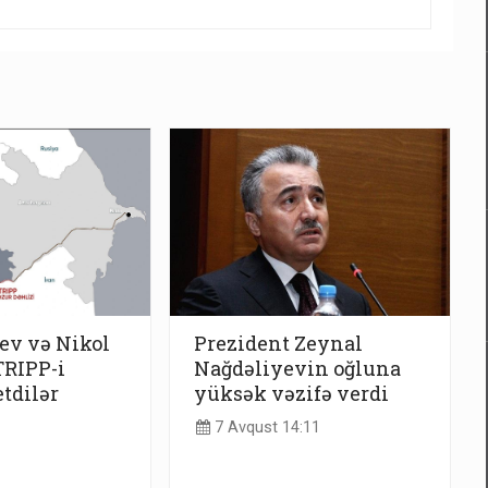
ev və Nikol
Prezident Zeynal
TRIPP-i
Nağdəliyevin oğluna
tdilər
yüksək vəzifə verdi
7 Avqust 14:11