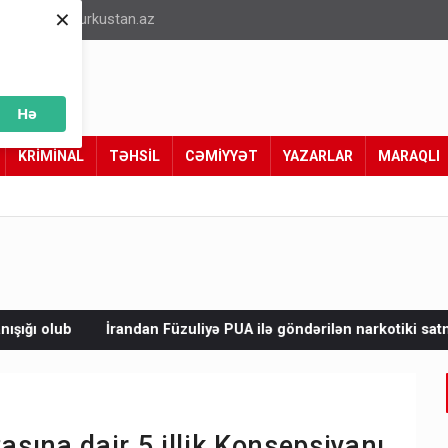
×
info@turkustan.az
Hə
KRİMİNAL
TƏHSİL
CƏMİYYƏT
YAZARLAR
MARAQLI
üzuliyə PUA ilə göndərilən narkotiki satmaq istəyirdilər - Tutuld
sına dair 5 illik Konsepsiyanı