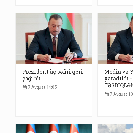
Prezident üç səfiri geri
Media və 
çağırdı
yaradıldı -
TƏSDİQLƏ
7 Avqust 14:05
7 Avqust 13