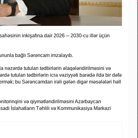
həsinin inkişafına dair 2026 ─ 2030-cu illər üçün
 bununla bağlı Sərəncam imzalayıb.
nəzərdə tutulan tədbirlərin əlaqələndirilməsini və
ə tutulan tədbirlərin icra vəziyyəti barədə ildə bir dəfə
rmək; bu Sərəncamdan irəli gələn digər məsələləri həll
nitorinqini və qiymətləndirilməsini Azərbaycan
tisadi İslahatların Təhlili və Kommunikasiya Mərkəzi