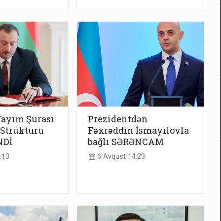
Yayım Şurası
Prezidentdən
 Strukturu
Fəxrəddin İsmayılovla
NDİ
bağlı SƏRƏNCAM
:13
6 Avqust 14:23