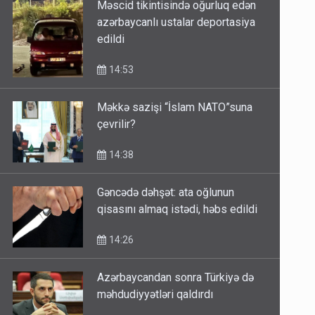
Məscid tikintisində oğurluq edən
azərbaycanlı ustalar deportasiya
edildi
14:53
Məkkə sazişi “İslam NATO”suna
çevrilir?
14:38
Gəncədə dəhşət: ata oğlunun
qisasını almaq istədi, həbs edildi
14:26
Azərbaycandan sonra Türkiyə də
məhdudiyyətləri qaldırdı