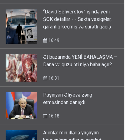
17:06
“David Seliverstov” işində yeni
ŞOK detallar - - Saxta vəsiqələr,
qaranlıq keçmiş və sürətli qaçış
16:49
Ət bazarında YENİ BAHALAŞMA –
Dana və quzu əti niyə bahalaşır?
16:31
Paşinyan Əliyevə zəng
etməsindən danışdı
16:18
Alimlər min illərlə yaşayan