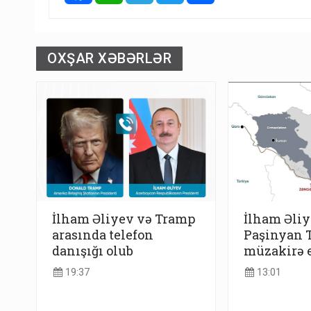
OXŞAR XƏBƏRLƏR
İlham Əliyev və Tramp
İlham Əliy
arasında telefon
Paşinyan 
danışığı olub
müzakirə e
19:37
13:01