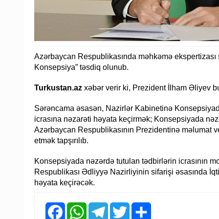
Azərbaycan Respublikasında məhkəmə ekspertizası sa
Konsepsiya” təsdiq olunub.
Turkustan.az
xəbər verir ki, Prezident İlham Əliyev
Sərəncama əsasən, Nazirlər Kabinetinə Konsepsiyada 
icrasına nəzarəti həyata keçirmək; Konsepsiyada nəzərd
Azərbaycan Respublikasının Prezidentinə məlumat ve
etmək tapşırılıb.
Konsepsiyada nəzərdə tutulan tədbirlərin icrasının mo
Respublikası Ədliyyə Nazirliyinin sifarişi əsasında İq
həyata keçirəcək.
Facebook
WhatsApp
Telegram
Twitter
Share