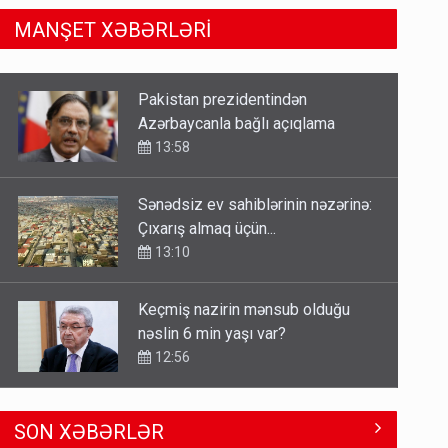
MANŞET XƏBƏRLƏRİ
Sənədsiz ev sahiblərinin nəzərinə:
Çıxarış almaq üçün...
13:10
Keçmiş nazirin mənsub olduğu
nəslin 6 min yaşı var?
12:56
Britaniya Səfirliyi Vaşinqton
razılaşmasının ildönümü ilə bağlı
bəyanat yaydı
12:50
Paşinyan Əliyevə zəng