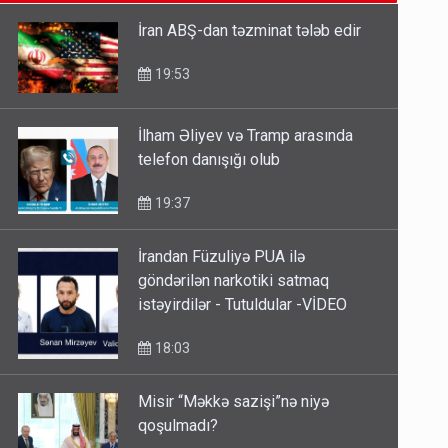
SON XƏBƏRLƏR
etməsindən danışdı
16:18
İran ABŞ-dan təzminat tələb edir
İlham Əliyev müharibədə də,
19:53
sülhdə də qalib gəldi - Hikmət
Hacıyev
İlham Əliyev və Tramp arasında
15:02
telefon danışığı olub
Pakistan prezidentindən
19:37
Azərbaycanla bağlı açıqlama
13:58
İrandan Füzuliyə PUA ilə
göndərilən narkotiki satmaq
istəyirdilər - Tutuldular -VİDEO
18:03
Misir “Məkkə sazişi”nə niyə
qoşulmadı?