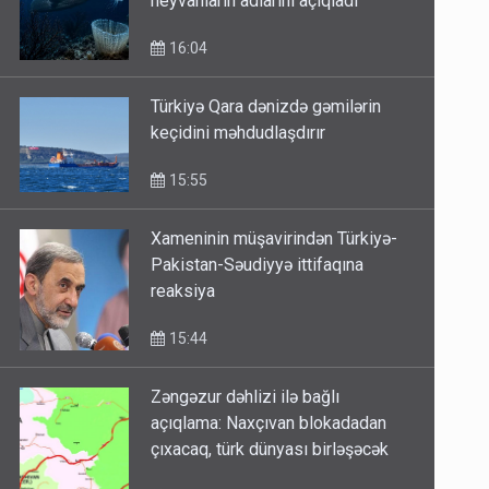
heyvanların adlarını açıqladı
16:04
Türkiyə Qara dənizdə gəmilərin
keçidini məhdudlaşdırır
15:55
Xameninin müşavirindən Türkiyə-
Pakistan-Səudiyyə ittifaqına
reaksiya
15:44
Zəngəzur dəhlizi ilə bağlı
açıqlama: Naxçıvan blokadadan
çıxacaq, türk dünyası birləşəcək