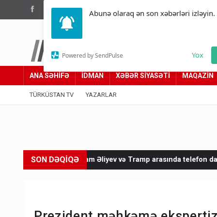
(012) 449 94 05
Abunə olaraq ən son xəbərləri izləyin.
Türküstan.az
Yox
Powered by SendPulse
Adımız yolumuzdur
ANA SƏHİFƏ
İDMAN
XƏBƏR SİYASƏTİ
MAQAZİN
TÜRKÜSTAN TV
YAZARLAR
SON DƏQİQƏ
lham Əliyev və Tramp arasında telefon danışığı olub
İrandan F
Prezident məhkəmə ekspertiza