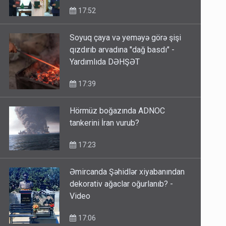
17:52
Soyuq çaya və yeməyə görə şişi
qızdırıb arvadına "dağ basdı" -
Yardımlıda DƏHŞƏT
17:39
Hörmüz boğazında ADNOC
tankerini İran vurub?
17:23
Əmircanda Şəhidlər xiyabanından
dekorativ ağaclar oğurlanıb? -
Video