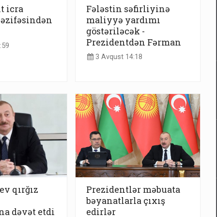
t icra
Fələstin səfirliyinə
vəzifəsindən
maliyyə yardımı
göstəriləcək -
Prezidentdən Fərman
:59
3 Avqust 14:18
ev qırğız
Prezidentlər məbuata
ı
bəyanatlarla çıxış
a dəvət etdi
edirlər