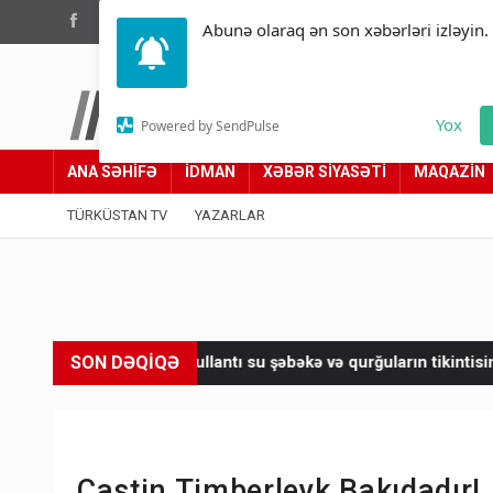
(012) 449 94 05
Abunə olaraq ən son xəbərləri izləyin.
Türküstan.az
Yox
Powered by SendPulse
Adımız yolumuzdur
ANA SƏHİFƏ
İDMAN
XƏBƏR SİYASƏTİ
MAQAZİN
TÜRKÜSTAN TV
YAZARLAR
SON DƏQİQƏ
tı, tullantı su şəbəkə və qurğuların tikintisinə 7 milyon xərclənəc
Castin Timberleyk Bakıdadır!