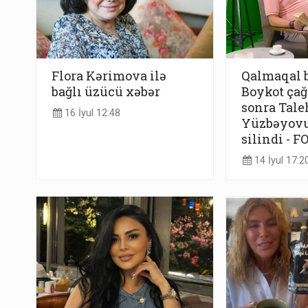
Flora Kərimova ilə
Qalmaqal 
bağlı üzücü xəbər
Boykot çağ
sonra Tale
16 İyul 12:48
Yüzbəyovu
silindi - F
14 İyul 17:2