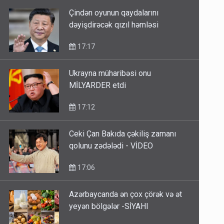
Çindən oyunun qaydalarını
dəyişdirəcək qızıl həmləsi
17:17
Ukrayna müharibəsi onu
MİLYARDER etdi
17:12
Ceki Çan Bakıda çəkiliş zamanı
qolunu zədələdi - VİDEO
17:06
Azərbaycanda ən çox çörək və ət
yeyən bölgələr -SİYAHI