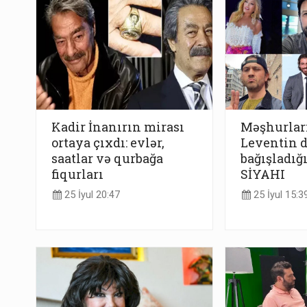
Kadir İnanırın mirası
Məşhurlar
ortaya çıxdı: evlər,
Leventin 
saatlar və qurbağa
bağışladığı
fiqurları
SİYAHI
25 İyul 20:47
25 İyul 15:3