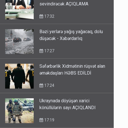
sevindirəcək AÇIQLAMA
17:32
Bəzi yerlərə yağış yağacaq, dolu
düşəcək - Xəbərdarlıq
17:27
Səfərbərlik Xidmətinin rüşvət alan
əməkdaşları HƏBS EDİLDİ
17:24
Ukraynada döyüşən xarici
könüllülərin sayı AÇIQLANDI
17:19