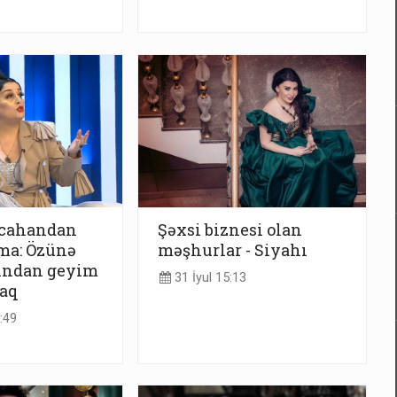
dcahandan
Şəxsi biznesi olan
ma: Özünə
məşhurlar - Siyahı
ından geyim
31 İyul 15:13
caq
:49