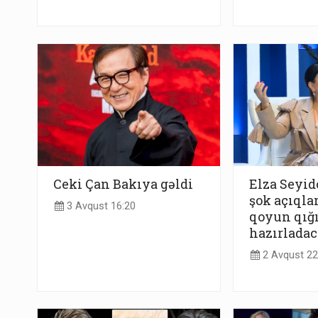
Ceki Çan Bakıya gəldi
Elza Seyi
şok açıqla
3 Avqust 16:20
qoyun qığ
hazırlada
2 Avqust 22