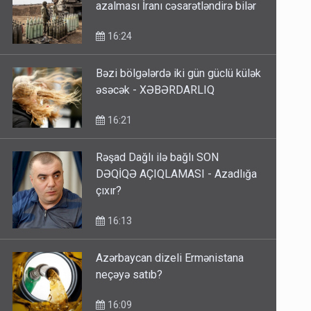
azalması İranı cəsarətləndirə bilər
16:24
Bəzi bölgələrdə iki gün güclü külək
əsəcək - XƏBƏRDARLIQ
16:21
Rəşad Dağlı ilə bağlı SON
DƏQİQƏ AÇIQLAMASI - Azadlığa
çıxır?
16:13
Azərbaycan dizeli Ermənistana
neçəyə satıb?
16:09