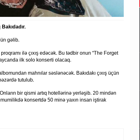
 Bakıdadır.
ün gəlib.
proqramı ilə çıxış edəcək. Bu tədbir onun “The Forget
ycanda ilk solo konserti olacaq.
” albomundan mahnılar səslənəcək. Bakıdakı çıxış üçün
nəzərdə tutulub.
nların bir qismi artıq hotellərinə yerləşib. 20 mindən
 Ümumilikdə konsertdə 50 minə yaxın insan iştirak