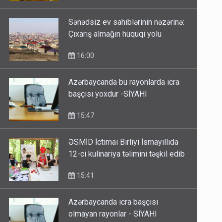
Sənədsiz ev sahiblərinin nəzərinə:
Çıxarış almağın hüquqi yolu
16:00
Azərbaycanda bu rayonlarda icra
başçısı yoxdur -SİYAHI
15:47
ƏSMİD İctimai Birliyi İsmayıllıda
12-ci kulinariya təlimini təşkil edib
15:41
Azərbaycanda icra başçısı
olmayan rayonlar - SİYAHI