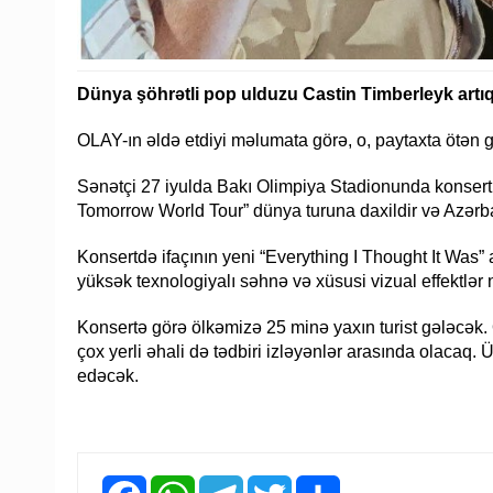
Dünya şöhrətli pop ulduzu Castin Timberleyk artıq
OLAY-ın əldə etdiyi məlumata görə, o, paytaxta ötən g
Sənətçi 27 iyulda Bakı Olimpiya Stadionunda konsert 
Tomorrow World Tour” dünya turuna daxildir və Azərba
Konsertdə ifaçının yeni “Everything I Thought It Was
yüksək texnologiyalı səhnə və xüsusi vizual effektlər 
Konsertə görə ölkəmizə 25 minə yaxın turist gələcək. O
çox yerli əhali də tədbiri izləyənlər arasında olacaq.
edəcək.
Facebook
WhatsApp
Telegram
Twitter
Share