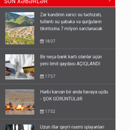
SON XƏBƏRLƏR
Məhərrəmovun oğludur - DOSYE
14:07
Zar kəndinin xarici su təchizatı,
tullantı su şəbəkə və qurğuların
Media və Yayım Şurasına əlavə
tikintisinə 7 milyon xərclənəcək
hüquq və vəzifələr verilib
13:24
18:07
Bir neçə bank kartı olanlar üçün
Kartdan karta istədiyiniz qədər
yeni limit qaydası AÇIQLANDI
köçürmə edə bilərsiniz - VİDEO
11:06
17:57
Hərbi karvan bir anda havaya uçdu
- ŞOK GÖRÜNTÜLƏR
17:52
Uzun illər qeyri-rəsmi işləyənləri