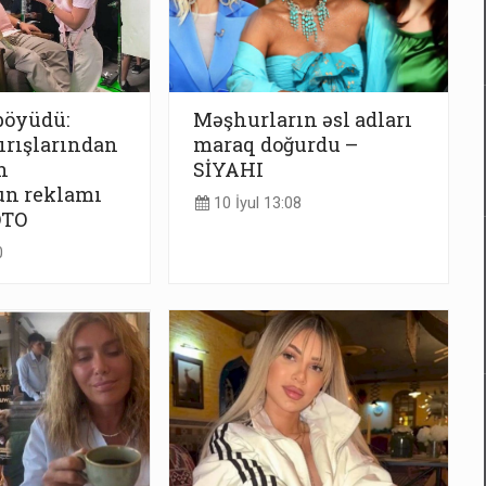
böyüdü:
Məşhurların əsl adları
ırışlarından
maraq doğurdu –
h
SİYAHI
n reklamı
10 İyul 13:08
OTO
0