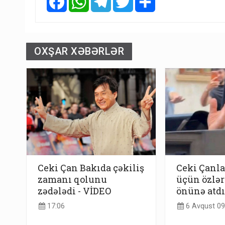
OXŞAR XƏBƏRLƏR
Ceki Çan Bakıda çəkiliş
Ceki Çanl
zamanı qolunu
üçün özlər
zədələdi - VİDEO
önünə atdı
17:06
6 Avqust 09