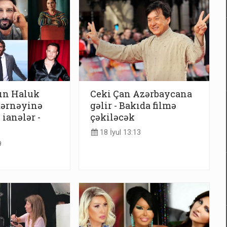
ın Haluk
Ceki Çan Azərbaycana
dərnəyinə
gəlir - Bakıda filmə
 ianələr -
çəkiləcək
18 İyul 13:13
9