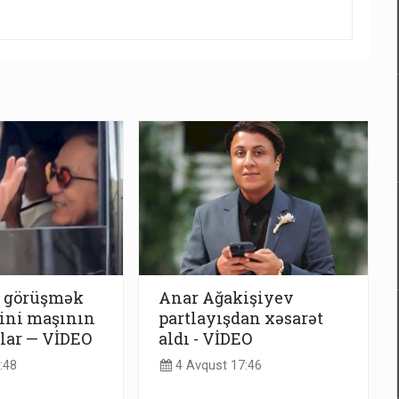
a görüşmək
Anar Ağakişiyev
ini maşının
partlayışdan xəsarət
lar — VİDEO
aldı - VİDEO
:48
4 Avqust 17:46