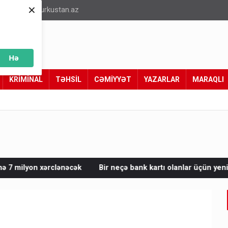
×
info@turkustan.az
Hə
KRİMİNAL
TƏHSİL
CƏMİYYƏT
YAZARLAR
MARAQLI
ək
Bir neçə bank kartı olanlar üçün yeni limit qaydası AÇIQLA