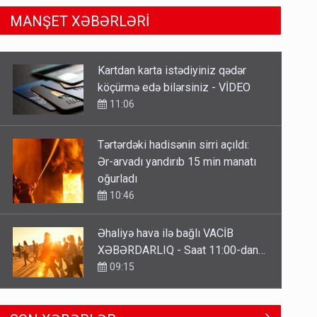
MANŞET XƏBƏRLƏRİ
Tərtərdəki hadisənin sirri açıldı:
Ər-arvadı yandırıb 15 min manatı
oğurladı
10:46
Əhaliyə hava ilə bağlı VACİB
XƏBƏRDARLIQ - Saat 11:00-dan…
09:15
ŞOK! David Seliverstov ölkədən
qaçdı
6 Avqust 14:14
Geri çağırılan səfir Abel