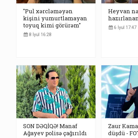
"Pul xərcləməyən
Heyvan nə
kişini yumurtlamayan
hazırlanan
toyuq kimi görürəm"
6 İyul 17:47
8 İyul 16:28
SON DƏQİQƏ! Manaf
Zaur Kama
Ağayev polisə çağırıldı
düşdü - FO