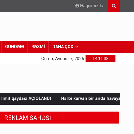
Haqqımızda
GÜNDƏM
RƏSMİ
DAHA ÇOX
Cümə, Avqust 7, 2026
14:11:40
NDI
Hərbi karvan bir anda havaya uçdu - ŞOK GÖRÜNTÜLƏR
REKLAM SAHƏSİ