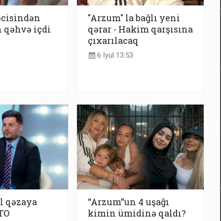
cisindən
"Arzum" la bağlı yeni
 qəhvə içdi
qərar - Hakim qarşısına
çıxarılacaq
6 İyul 13:53
l qəzaya
“Arzum”un 4 uşağı
TO
kimin ümidinə qaldı?