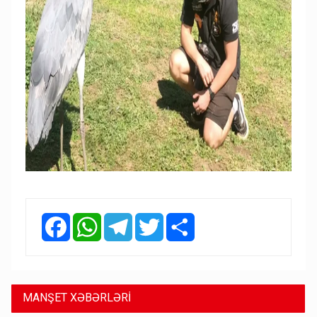
Facebook
WhatsApp
Telegram
Twitter
Share
MANŞET XƏBƏRLƏRİ