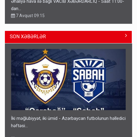
Əhaliyə hava ilə bağlı VACİB XƏBƏRDARLIQ - Saat 11:00-
dan…
7 Avqust 09:15
SON XƏBƏRLƏR
Gedişi var, dönüşü yox: Bakı-Tbilisi-Bakı qatarına bilet
satışından böyük narazılıq
7 Avqust 23:17
İki məğlubiyyət, iki ümid - Azərbaycan futbolunun həlledici
həftəsi...