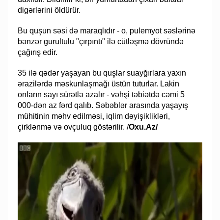
digərlərini öldürür.
Bu quşun səsi də maraqlıdır - o, pulemyot səslərinə
bənzər gurultulu "çırpıntı" ilə cütləşmə dövründə
çağırış edir.
35 ilə qədər yaşayan bu quşlar suayğırlara yaxın
ərazilərdə məskunlaşmağı üstün tuturlar. Lakin
onların sayı sürətlə azalır - vəhşi təbiətdə cəmi 5
000-dən az fərd qalıb. Səbəblər arasında yaşayış
mühitinin məhv edilməsi, iqlim dəyişiklikləri,
çirklənmə və ovçuluq göstərilir. /
Oxu.Az/