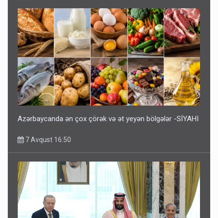
Azərbaycanda ən çox çörək və ət yeyən bölgələr -SİYAHI
7 Avqust 16:50