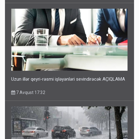
Uzun illər qeyri-rəsmi işləyənləri sevindirəcək AÇIQLAMA
7 Avqust 17:32