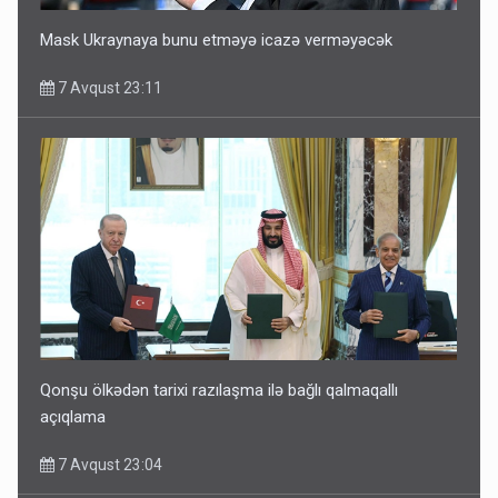
Mask Ukraynaya bunu etməyə icazə verməyəcək
7 Avqust 23:11
Qonşu ölkədən tarixi razılaşma ilə bağlı qalmaqallı
açıqlama
7 Avqust 23:04