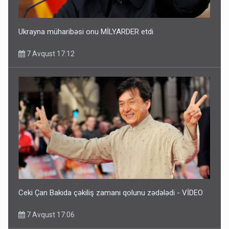
Ukrayna müharibəsi onu MİLYARDER etdi
7 Avqust 17:12
Ceki Çan Bakıda çəkiliş zamanı qolunu zədələdi - VİDEO
7 Avqust 17:06