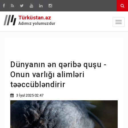
Türküstan.az
Adımız yolumuzdur
Dünyanın ən qəribə quşu -
Onun varlığı alimləri
təəccübləndirir
3 İyul 2025 02:47