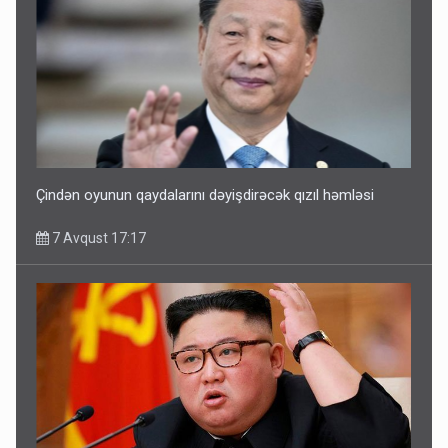
Çindən oyunun qaydalarını dəyişdirəcək qızıl həmləsi
7 Avqust 17:17