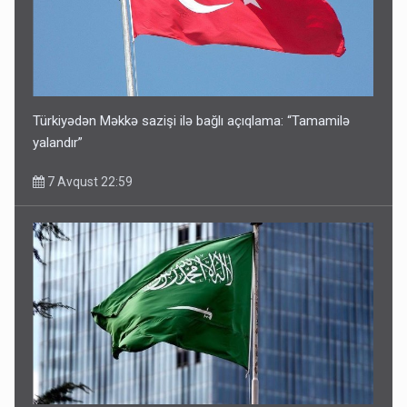
Türkiyədən Məkkə sazişi ilə bağlı açıqlama: “Tamamilə
yalandır”
7 Avqust 22:59