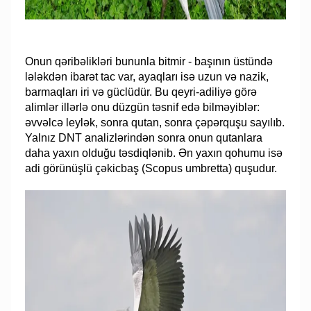
Onun qəribəlikləri bununla bitmir - başının üstündə
lələkdən ibarət tac var, ayaqları isə uzun və nazik,
barmaqları iri və güclüdür. Bu qeyri-adiliyə görə
alimlər illərlə onu düzgün təsnif edə bilməyiblər:
əvvəlcə leylək, sonra qutan, sonra çəpərquşu sayılıb.
Yalnız DNT analizlərindən sonra onun qutanlara
daha yaxın olduğu təsdiqlənib. Ən yaxın qohumu isə
adi görünüşlü çəkicbaş (Scopus umbretta) quşudur.