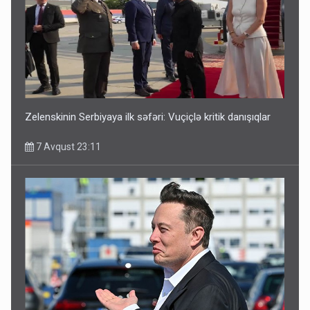
Media və Yayım Şurasına əlavə hüquq və vəzifələr verilib
7 Avqust 13:24
Zelenskinin Serbiyaya ilk səfəri: Vuçiçlə kritik danışıqlar
7 Avqust 23:11