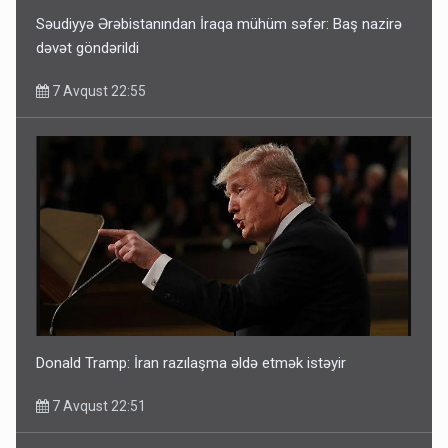
Səudiyyə Ərəbistanından İraqa mühüm səfər: Baş nazirə
dəvət göndərildi
7 Avqust 22:55
Donald Tramp: İran razılaşma əldə etmək istəyir
7 Avqust 22:51