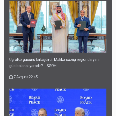
Üç ölkə gücünü birləşdirdi: Məkkə sazişi regionda yeni
güc balansı yaradır? - ŞƏRH
7 Avqust 22:45