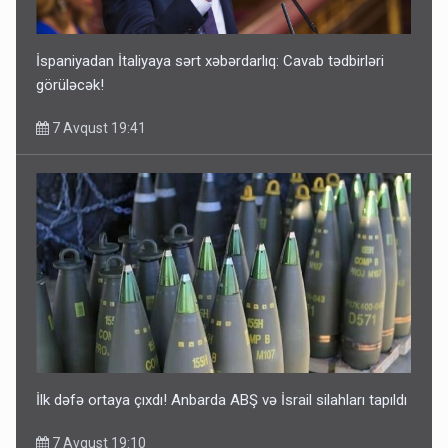
İspaniyadan İtaliyaya sərt xəbərdarlıq: Cavab tədbirləri
görüləcək!
7 Avqust 19:41
İlk dəfə ortaya çıxdı! Anbarda ABŞ və İsrail silahları tapıldı
7 Avqust 19:10