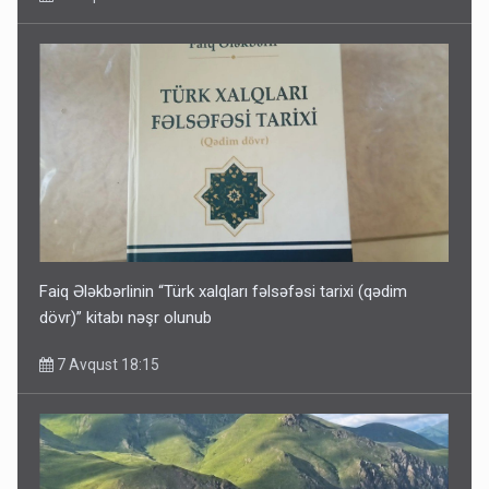
Faiq Ələkbərlinin “Türk xalqları fəlsəfəsi tarixi (qədim
dövr)” kitabı nəşr olunub
7 Avqust 18:15