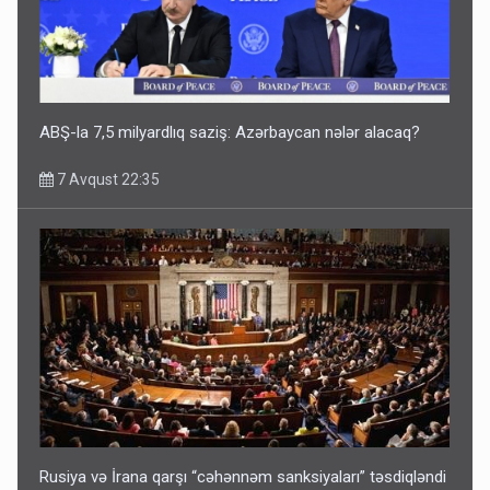
ABŞ-la 7,5 milyardlıq saziş: Azərbaycan nələr alacaq?
7 Avqust 22:35
Rusiya və İrana qarşı “cəhənnəm sanksiyaları” təsdiqləndi