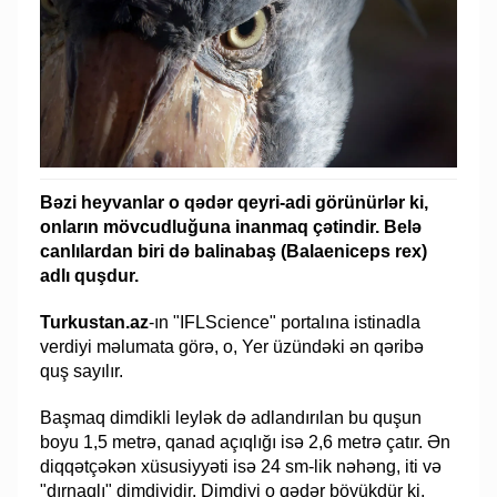
Bəzi heyvanlar o qədər qeyri-adi görünürlər ki,
onların mövcudluğuna inanmaq çətindir. Belə
canlılardan biri də balinabaş (Balaeniceps rex)
adlı quşdur.
Turkustan.az
-ın "IFLScience" portalına istinadla
verdiyi məlumata görə, o, Yer üzündəki ən qəribə
quş sayılır.
Başmaq dimdikli leylək də adlandırılan bu quşun
boyu 1,5 metrə, qanad açıqlığı isə 2,6 metrə çatır. Ən
diqqətçəkən xüsusiyyəti isə 24 sm-lik nəhəng, iti və
"dırnaqlı" dimdiyidir. Dimdiyi o qədər böyükdür ki,