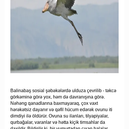
Balinabaş sosial şəbəkələrdə ulduza çevrilib - təkcə
görkəminə görə yox, həm də davranışına görə.
Nəhəng qanadlarına baxmayaraq, çox vaxt
hərəkətsiz dayanır və qəfil hücum edərək ovunu iti
dimdiyi ilə öldürür. Ovuna su ilanları, tilyapiyalar,
qurbağalar, varanlar və hətta kiçik timsahlar da
daxildir. Bildirilir ki, bir yumurtadan çıxan balalar