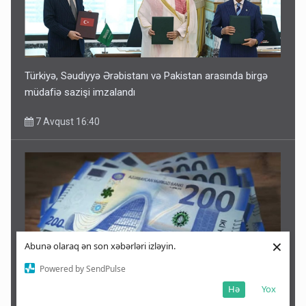
Türkiyə, Səudiyyə Ərəbistanı və Pakistan arasında birgə
müdafiə sazişi imzalandı
7 Avqust 16:40
×
Abunə olaraq ən son xəbərləri izləyin.
Powered by SendPulse
Hə
Yox