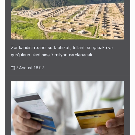
Zar kəndinin xarici su təchizatı, tullantı su şəbəkə və
qurğuların tikintisinə 7 milyon xərclənəcək
7 Avqust 18:07