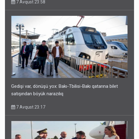
7 Avqust 23:58
Geri çağırılan səfir Abel Məhərrəmovun oğludur - DOSYE
7 Avqust 14:07
Gedişi var, dönüşü yox: Bakı-Tbilisi-Bakı qatarına bilet
satışından böyük narazılıq
7 Avqust 23:17