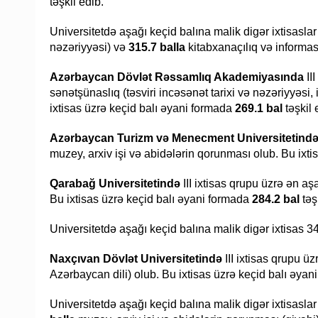
təşkil edib.
Universitetdə aşağı keçid balına malik digər ixtisaslar
nəzəriyyəsi) və
315.7 balla
kitabxanaçılıq və informasiy
Azərbaycan Dövlət Rəssamlıq Akademiyasında
II
sənətşünaslıq (təsviri incəsənət tarixi və nəzəriyyəsi,
ixtisas üzrə keçid balı əyani formada
269.1 bal
təşkil 
Azərbaycan Turizm və Menecment Universitetind
muzey, arxiv işi və abidələrin qorunması olub. Bu ixt
Qarabağ Universitetində
III ixtisas qrupu üzrə ən aşa
Bu ixtisas üzrə keçid balı əyani formada
284.2 bal
təş
Universitetdə aşağı keçid balına malik digər ixtisas 3
Naxçıvan Dövlət Universitetində
III ixtisas qrupu üz
Azərbaycan dili) olub. Bu ixtisas üzrə keçid balı əya
Universitetdə aşağı keçid balına malik digər ixtisaslar