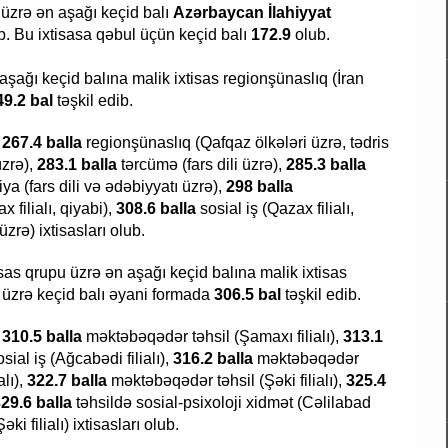
u üzrə ən aşağı keçid balı
Azərbaycan İlahiyyat
b. Bu ixtisasa qəbul üçün keçid balı
172.9
olub.
n aşağı keçid balına malik ixtisas regionşünaslıq (İran
49.2 bal
təşkil edib.
r
267.4 balla
regionşünaslıq (Qafqaz ölkələri üzrə, tədris
üzrə),
283.1 balla
tərcümə (fars dili üzrə),
285.3 balla
giya (fars dili və ədəbiyyatı üzrə),
298 balla
x filialı, qiyabi),
308.6 balla
sosial iş (Qazax filialı,
zrə) ixtisasları olub.
tisas qrupu üzrə ən aşağı keçid balına malik ixtisas
s üzrə keçid balı əyani formada
306.5 bal
təşkil edib.
r
310.5 balla
məktəbəqədər təhsil (Şamaxı filialı),
313.1
sial iş (Ağcabədi filialı),
316.2 balla
məktəbəqədər
alı),
322.7 balla
məktəbəqədər təhsil (Şəki filialı),
325.4
29.6 balla
təhsildə sosial-psixoloji xidmət (Cəlilabad
ki filialı) ixtisasları olub.