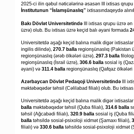
2025-ci ilin qəbul nəticələrinə əsasən III ixtisas qrup
İnstitutunun “İslamşünaslıq”
ixtisasındaqeydə alını
Bakı Dövlət Universitetində
III ixtisas qrupu üzrə ə
üzrə) olub. Bu ixtisas üzrə keçid balı əyani formada
2
Universitetdə aşağı keçid balına malik digər ixtisasla
ingilis dilində),
270.7 balla
regionşünaslıq (Pakistan 
regionşünaslıq (ərəb ölkələri üzrə),
297.3 balla
filolo
regionşünaslıq (İsrail üzrə),
306.6 balla
sosial iş (Qaza
əyani) və
311.4 balla
regionşünaslıq (Qafqaz ölkələri ü
Azərbaycan Dövlət Pedaqoji Universitetində
III ix
məktəbəqədər təhsil (Cəlilabad filialı) olub. Bu ixtisa
Universitetdə aşağı keçid balına malik digər ixtisasla
balla
məktəbəqədər təhsil (Quba filialı),
314.6 balla
so
təhsil (Ağcabədi filialı),
320.9 balla
sosial iş (Quba fili
balla
təhsildə sosial-psixoloji xidmət (Şamaxı filialı),
3
filialı) və
330.6 balla
təhsildə sosial-psixoloji xidmət (Şə