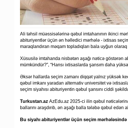
Ali təhsil müəssisələrinə qəbul imtahanının ikinci mə
abituriyentlər üçün ən həlledici mərhələ - ixtisas seçi
maraqlandıran məqam topladıqları bala uyğun olaraq han
Xüsusilə imtahanda nisbətən aşağı nəticə göstərən ab
mümkündür?”, “Hansı ixtisaslarda şansım daha yüksəkd
Əksər hallarda seçim zamanı diqqət yalnız yüksək keçi
qəbul imkanı yaradan alternativ universitet və ixtisasl
seçim siyahısı abituriyentin qəbul şansını ciddi şəkildə 
Turkustan.az
AzEdu.az 2025-ci ilin qəbul nəticələr
ballarını araşdırıb, ən aşağı balla tələbə qəbul edən ali
Bu siyahı abituriyentlər üçün seçim mərhələsind