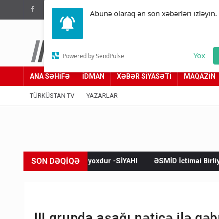
(012) 449 94 05
Abunə olaraq ən son xəbərləri izləyin.
Türküstan.az
Yox
Powered by SendPulse
Adımız yolumuzdur
ANA SƏHİFƏ
İDMAN
XƏBƏR SİYASƏTİ
MAQAZİN
TÜRKÜSTAN TV
YAZARLAR
SON DƏQİQƏ
başçısı yoxdur -SİYAHI
ƏSMİD İctimai Birliyi İsmayıllıda 12-ci k
III qrupda aşağı nəticə ilə q