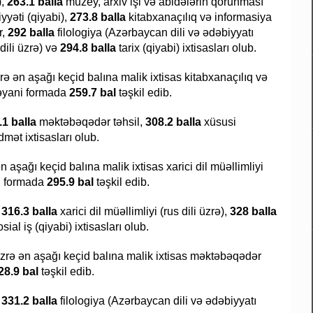
),
263.1 balla
muzey, arxiv işi və abidələrin qorunması
yyəti (qiyabi),
273.8 balla
kitabxanaçılıq və informasiya
r,
292 balla
filologiya (Azərbaycan dili və ədəbiyyatı
 dili üzrə) və
294.8 balla
tarix (qiyabi) ixtisasları olub.
zrə ən aşağı keçid balına malik ixtisas kitabxanaçılıq və
ı əyani formada
259.7 bal
təşkil edib.
1 balla
məktəbəqədər təhsil,
308.2 balla
xüsusi
dmət ixtisasları olub.
ən aşağı keçid balına malik ixtisas xarici dil müəllimliyi
ni formada
295.9 bal
təşkil edib.
r
316.3 balla
xarici dil müəllimliyi (rus dili üzrə),
328 balla
sial iş (qiyabi) ixtisasları olub.
 üzrə ən aşağı keçid balına malik ixtisas məktəbəqədər
28.9 bal
təşkil edib.
r
331.2 balla
filologiya (Azərbaycan dili və ədəbiyyatı