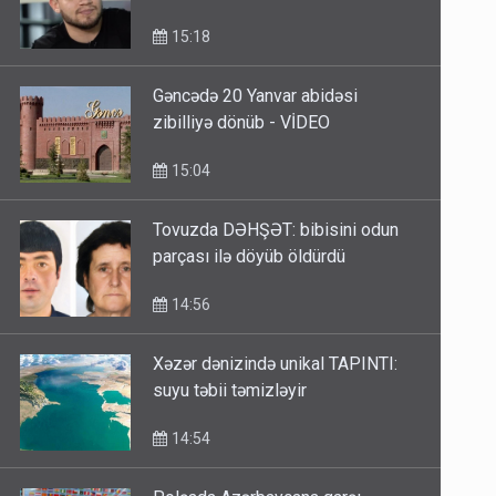
15:18
Gəncədə 20 Yanvar abidəsi
zibilliyə dönüb - VİDEO
15:04
Tovuzda DƏHŞƏT: bibisini odun
parçası ilə döyüb öldürdü
14:56
Xəzər dənizində unikal TAPINTI:
suyu təbii təmizləyir
14:54