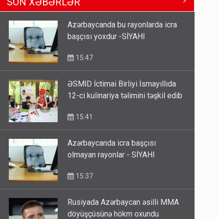
SON XƏBƏRLƏR
Məhərrəmovun oğludur - DOSYE
14:07
Azərbaycanda bu rayonlarda icra
başçısı yoxdur -SİYAHI
Media və Yayım Şurasına əlavə
hüquq və vəzifələr verilib
15:47
13:24
ƏSMİD İctimai Birliyi İsmayıllıda
12-ci kulinariya təlimini təşkil edib
Kartdan karta istədiyiniz qədər
köçürmə edə bilərsiniz - VİDEO
15:41
11:06
Azərbaycanda icra başçısı
olmayan rayonlar - SİYAHI
15:37
Rusiyada Azərbaycan əsilli MMA
döyüşçüsünə hökm oxundu