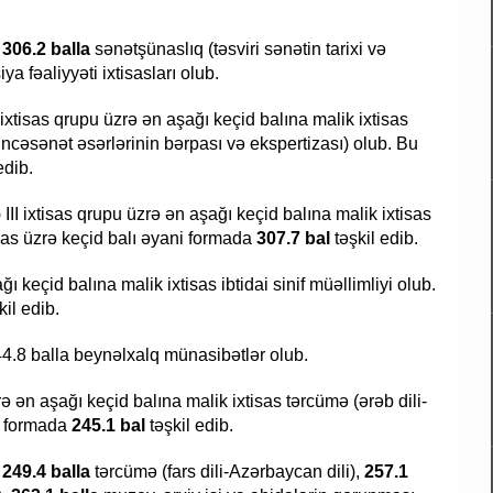
306.2 balla
sənətşünaslıq (təsviri sənətin tarixi və
a fəaliyyəti ixtisasları olub.
I ixtisas qrupu üzrə ən aşağı keçid balına malik ixtisas
 incəsənət əsərlərinin bərpası və ekspertizası) olub. Bu
edib.
ə
III ixtisas qrupu üzrə ən aşağı keçid balına malik ixtisas
isas üzrə keçid balı əyani formada
307.7 bal
təşkil edib.
ğı keçid balına malik ixtisas ibtidai sinif müəllimliyi olub.
kil edib.
44.8 balla beynəlxalq münasibətlər olub.
rə ən aşağı keçid balına malik ixtisas tərcümə (ərəb dili-
ni formada
245.1 bal
təşkil edib.
249.4 balla
tərcümə (fars dili-Azərbaycan dili),
257.1