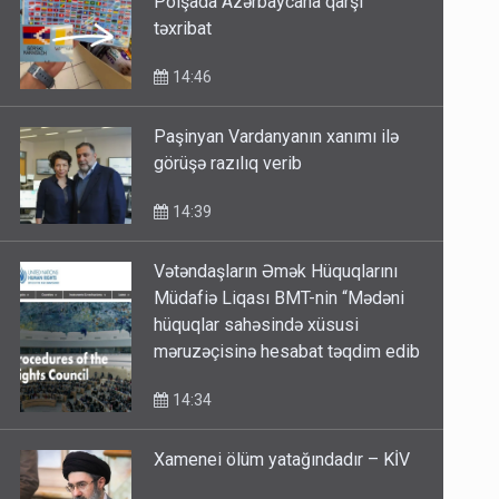
Polşada Azərbaycana qarşı
təxribat
14:46
Paşinyan Vardanyanın xanımı ilə
görüşə razılıq verib
14:39
Vətəndaşların Əmək Hüquqlarını
Müdafiə Liqası BMT-nin “Mədəni
hüquqlar sahəsində xüsusi
məruzəçisinə hesabat təqdim edib
14:34
Xamenei ölüm yatağındadır – KİV