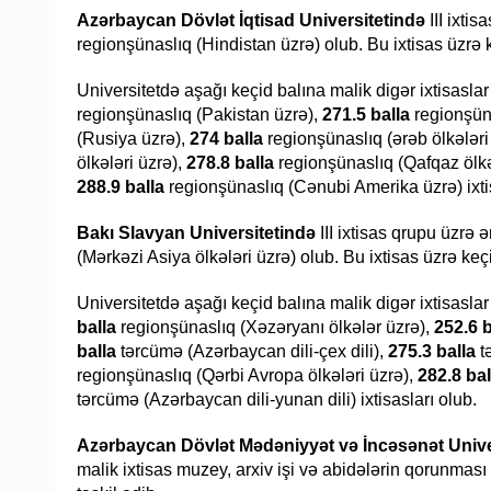
Azərbaycan Dövlət İqtisad Universitetində
III ixti
regionşünaslıq (Hindistan üzrə) olub. Bu ixtisas üzrə 
Universitetdə aşağı keçid balına malik digər ixtisaslar
regionşünaslıq (Pakistan üzrə),
271.5 balla
regionşüna
(Rusiya üzrə),
274 balla
regionşünaslıq (ərəb ölkələri
ölkələri üzrə),
278.8 balla
regionşünaslıq (Qafqaz ölkə
288.9 balla
regionşünaslıq (Cənubi Amerika üzrə) ixtis
Bakı Slavyan Universitetində
III ixtisas qrupu üzrə 
(Mərkəzi Asiya ölkələri üzrə) olub. Bu ixtisas üzrə ke
Universitetdə aşağı keçid balına malik digər ixtisasla
balla
regionşünaslıq (Xəzəryanı ölkələr üzrə),
252.6 b
balla
tərcümə (Azərbaycan dili-çex dili),
275.3 balla
t
regionşünaslıq (Qərbi Avropa ölkələri üzrə),
282.8 bal
tərcümə (Azərbaycan dili-yunan dili) ixtisasları olub.
Azərbaycan Dövlət Mədəniyyət və İncəsənət Unive
malik ixtisas muzey, arxiv işi və abidələrin qorunması