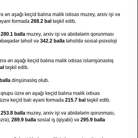
zrə ən aşağı keçid balına malik ixtisas muzey, arxiv işi və
 əyani formada
268.2 bal
təşkil edib.
r
280.1 balla
muzey, arxiv işi və abidələrin qorunması
bəqədər təhsil və
342.2 balla
təhsildə sosial-psixoloji
üzrə ən aşağı keçid balına malik ixtisas islamşünaslıq
al
təşkil edib.
balla
dinşünaslıq olub.
as qrupu üzrə ən aşağı keçid balına malik ixtisas
s üzrə keçid balı əyani formada
215.7 bal
təşkil edib.
r
253.8 balla
muzey, arxiv işi və abidələrin qorunması,
üzrə),
289.9 balla
sosial iş (qiyabi) və
295.9 balla