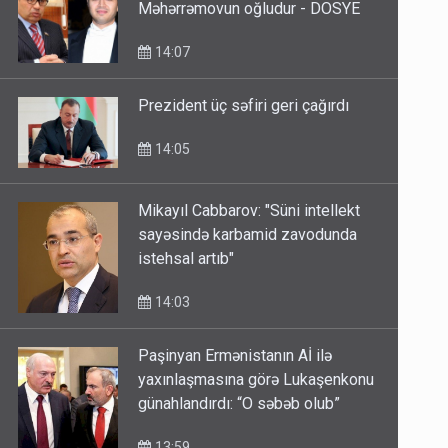
Məhərrəmovun oğludur - DOSYE
14:07
Prezident üç səfiri geri çağırdı
14:05
Mikayıl Cabbarov: "Süni intellekt
sayəsində karbamid zavodunda
istehsal artıb"
14:03
Paşinyan Ermənistanın Aİ ilə
yaxınlaşmasına görə Lukaşenkonu
günahlandırdı: “O səbəb olub”
13:59