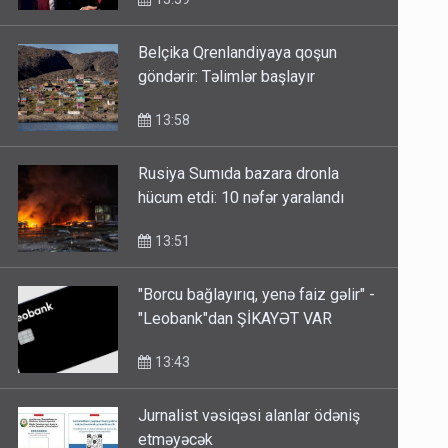
Belçika Qrenlandiyaya qoşun
göndərir: Təlimlər başlayır
13:58
Rusiya Sumıda bazara dronla
hücum etdi: 10 nəfər yaralandı
13:51
"Borcu bağlayırıq, yenə faiz gəlir" -
"Leobank"dan ŞİKAYƏT VAR
13:43
Jurnalist vəsiqəsi alanlar ödəniş
etməyəcək