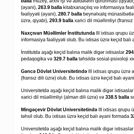
balla
muzey, arxiv işi və abidələrin qorunması (qiyabi
(əyani),
263.9 balla
kitabxanaçılıq və informasiya fəali
fəaliyyəti (əyani),
280.7 balla
beynəlxalq münasibətlə
üzrə, qiyabi),
293.9 balla
xarici dil müəllimliyi (fransız
Naxçıvan Müəllimlər İnstitutunda
III ixtisas qrupu ü
informasiya fəaliyyəti olub. Bu ixtisas üzrə keçid bal
İnstitutda aşağı keçid balına malik digər ixtisaslar
294.
pedaqogika və
329.7 balla
təhsildə sosial-psixoloji xi
Gəncə Dövlət Universitetində
III ixtisas qrupu üzrə 
(fransız dili üzrə) olub. Bu ixtisas üzrə keçid balı əya
Universitetdə aşağı keçid balına malik digər ixtisasla
xarici dil müəllimliyi (alman dili üzrə) və
338.5 balla
so
Mingəçevir Dövlət Universitetində
III ixtisas qrupu
təhsil olub. Bu ixtisas üzrə keçid balı əyani formada
3
Universitetdə aşağı keçid balına malik digər ixtisasla