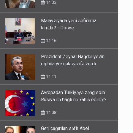
14:33
Malayziyada yeni səfirimiz
kimdir? - Dosye
14:16
Prezident Zeynal Nağdəliyevin
oğluna yüksək vəzifə verdi
14:11
Avropadan Türkiyəyə zəng edib
Rusiya ilə bağlı nə xahiş edirlər?
14:08
Geri çağırılan səfir Abel