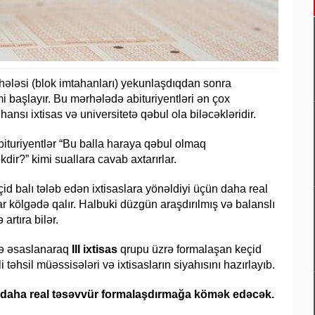
rhələsi (blok imtahanları) yekunlaşdıqdan sonra
mi başlayır. Bu mərhələdə abituriyentləri ən çox
sı ixtisas və universitetə qəbul ola biləcəkləridir.
ituriyentlər “Bu balla haraya qəbul olmaq
ir?” kimi suallara cavab axtarırlar.
d balı tələb edən ixtisaslara yönəldiyi üçün daha real
ar kölgədə qalır. Halbuki düzgün araşdırılmış və balanslı
artıra bilər.
inə əsaslanaraq
III ixtisas
qrupu üzrə formalaşan keçid
 təhsil müəssisələri və ixtisasların siyahısını hazırlayıb.
ə daha real təsəvvür formalaşdırmağa kömək edəcək.