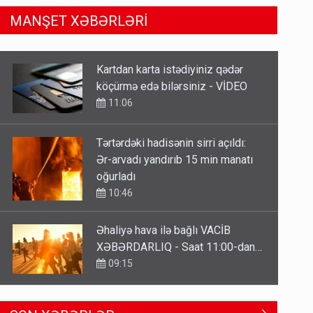
MANŞET XƏBƏRLƏRİ
Tərtərdəki hadisənin sirri açıldı:
Ər-arvadı yandırıb 15 min manatı
oğurladı
10:46
Əhaliyə hava ilə bağlı VACİB
XƏBƏRDARLIQ - Saat 11:00-dan…
09:15
ŞOK! David Seliverstov ölkədən
qaçdı
6 Avqust 14:14
Geri çağırılan səfir Abel