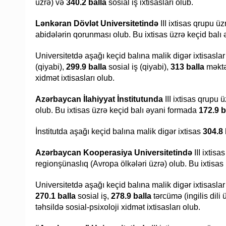
üzrə) və
340.2 balla
sosial iş ixtisasları olub.
Lənkəran Dövlət Universitetində
III ixtisas qrupu ü
abidələrin qorunması olub. Bu ixtisas üzrə keçid balı
Universitetdə aşağı keçid balına malik digər ixtisasla
(qiyabi),
299.9 balla
sosial iş (qiyabi),
313 balla
məktə
xidmət ixtisasları olub.
Azərbaycan İlahiyyat İnstitutunda
III ixtisas qrupu 
olub. Bu ixtisas üzrə keçid balı əyani formada
172.9 b
İnstitutda aşağı keçid balına malik digər ixtisas
304.8 
Azərbaycan Kooperasiya Universitetində
III ixtis
regionşünaslıq (Avropa ölkələri üzrə) olub. Bu ixtisa
Universitetdə aşağı keçid balına malik digər ixtisasla
270.1 balla
sosial iş,
278.9 balla
tərcümə (ingilis dili 
təhsildə sosial-psixoloji xidmət ixtisasları olub.