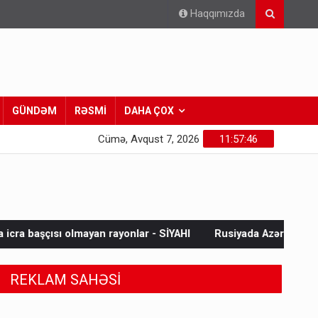
Haqqımızda
GÜNDƏM
RƏSMİ
DAHA ÇOX
Cümə, Avqust 7, 2026
11:57:48
an rayonlar - SİYAHI
Rusiyada Azərbaycan əsilli MMA döyü
REKLAM SAHƏSİ