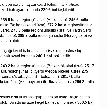
sas qrupu üzrə ən aşağı keçid balına malik ixtisas
keçid balı əyani formada
229.6 bal
təşkil edib.
235.9 balla
regionşünaslıq (Afrika üzrə),
245.6 balla
slıq (Balkan ölkələri üzrə),
272.2 balla
regionşünaslıq
 üzrə),
275.3 balla
regionşünaslıq (İsrail və Yaxın Şərq
ləri üzrə),
288.7 balla
regionşünaslıq (Norveç üzrə) və
asları olub.
ən aşağı keçid balına malik ixtisas regionşünaslıq
çid balı əyani formada
240.1 bal
təşkil edib.
r
240.2 balla
regionşünaslıq (Balkan ölkələri üzrə),
251.7
alla
regionşünaslıq (Şərqi Avropa ölkələri üzrə),
275
ərcümə (Azərbaycan dili-bolqar dili),
281.7 balla
la
tərcümə (Azərbaycan dili-Ukrayna dili) və
290.2 balla
rsitetində
III ixtisas qrupu üzrə ən aşağı keçid balına
 olub. Bu ixtisas üzrə keçid balı əyani formada
300.5 bal