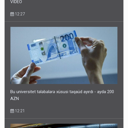
VİDEO
12:27
Bu universitet tələbələrə xüsusi təqaüd ayırdı - ayda 200
AZN
12:21