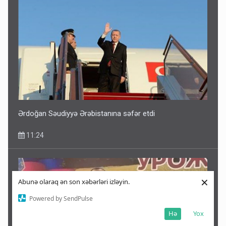
Ərdoğan Səudiyyə Ərəbistanına səfər etdi
11:24
×
Abunə olaraq ən son xəbərləri izləyin.
Powered by SendPulse
Hə
Yox