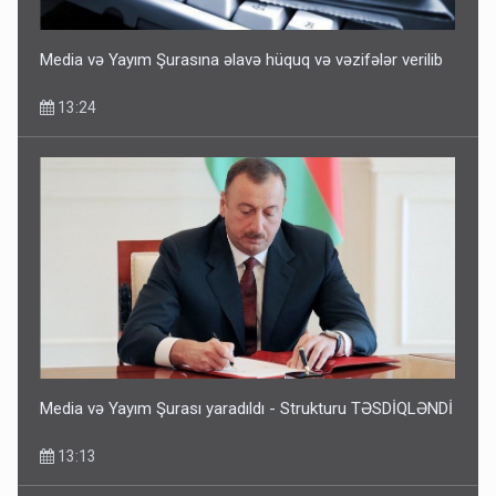
Media və Yayım Şurasına əlavə hüquq və vəzifələr verilib
13:24
Media və Yayım Şurası yaradıldı - Strukturu TƏSDİQLƏNDİ
13:13