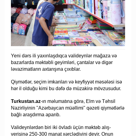
Yeni dərs ili yaxınlaşdıqca valideynlər mağaza və
bazarlarda məktəbli geyimləri, çantalar və digər
ləvazimatların axtarışına çıxıblar.
Qiymətlər, seçim imkanları və keyfiyyət məsələsi isə
hər il olduğu kimi bu dəfə də müzakirə mövzusudur.
Turkustan.az
-ın məlumatına görə, Elm və Təhsil
Nazirliyinin "Azərbaycan müəllimi" qəzeti qiymətlərlə
bağlı araşdırma aparıb.
Valideynlərdən biri iki övladı üçün məktəb alış-
verişinə 250-300 manat xərclədiyini deyir. Onun