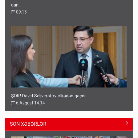
dan…
09:15
ŞOK! David Seliverstov ölkədən qaçdı
6 Avqust 14:14
SON XƏBƏRLƏR