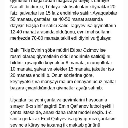
qiymətləri mağazadan mağazaya dəyişir. Lamiyə
Nəcəfli bildirir ki, Türkiyə istehsalı olan köynəklər 20
faiz, şalvarlar isə 15 faiz endirimlə satılır. Ayaqqabılar
50 manata, çantalar isə 40-50 manat arasında
dəyişir. Başqa bir satıcı Xalid Tağıyev isə qiymətlərin
12-40 manat arasında olduğunu, eyni məhsulların
mərkəzdə 70-80 manata təklif edildiyini vurğulayır.
Bakı Tikiş Evinin şöbə müdiri Etibar Əzimov isə
rəsmi olaraq qiymətlərin ciddi endirimlə satıldığını
bildirir: qısaqollu köynəklər 8 manata, uzunqollular
10 manata, şalvar və ətəklər 15 manata, jaketlər isə
20 manata endirilib. Onun sözlərinə görə,
keyfiyyətsiz və mənşəyi məlum olmayan ucuz mallar
bazara çıxarıldığından qiymətlər aşağı salınıb.
Uşaqlar isə yeni çanta və geyimlərini həyəcanla
sınayır. 6-cı sinif şagirdi Emin Qaflanov futbol şəkilli
çanta istəsə də, anası daha rahat model seçib. 1-ci
sinifə gedəcək Emil Quliyev isə göy-qırmızı çantasını
sevinclə kürəyinə taxaraq ilk məktəb gününü