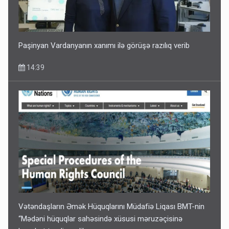
Media və Yayım Şurasına əlavə hüquq və vəzifələr verilib
13:24
Paşinyan Vardanyanın xanımı ilə görüşə razılıq verib
14:39
Kartdan karta istədiyiniz qədər köçürmə edə bilərsiniz -
VİDEO
11:06
Vətəndaşların Əmək Hüquqlarını Müdafiə Liqası BMT-nin
“Mədəni hüquqlar sahəsində xüsusi məruzəçisinə