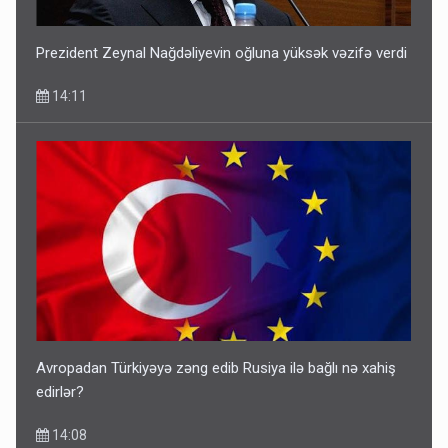
Prezident Zeynal Nağdəliyevin oğluna yüksək vəzifə verdi
14:11
Avropadan Türkiyəyə zəng edib Rusiya ilə bağlı nə xahiş
edirlər?
14:08