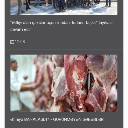
“Əlilliyi olan şəxslər üçün mədəni turların təşkili” layihəsi
davam edir
12:08
Ət niyə BAHALAŞDI? - GÖRÜNMƏYƏN SƏBƏBLƏR