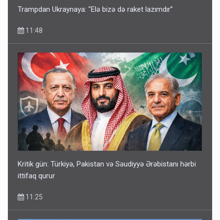
Trampdan Ukraynaya: "Elə bizə də raket lazımdır”
11:48
Kritik gün: Türkiyə, Pakistan və Səudiyyə Ərəbistanı hərbi
ittifaq qurur
11:25