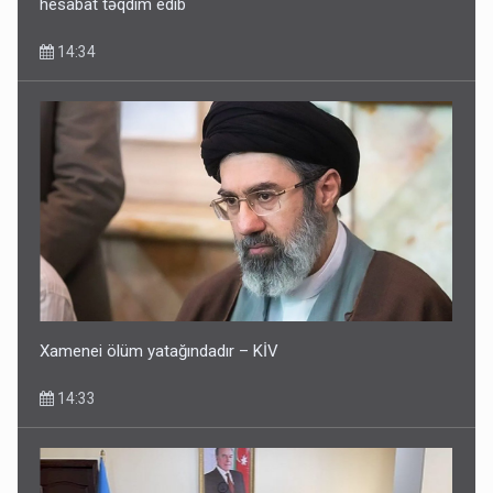
hesabat təqdim edib
14:34
Xamenei ölüm yatağındadır – KİV
14:33