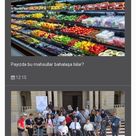
Payızda bu məhsullar bahalaşa bilər?
12:15