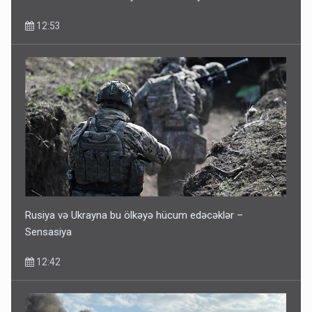
12:53
Rusiya və Ukrayna bu ölkəyə hücum edəcəklər –
Sensasiya
12:42