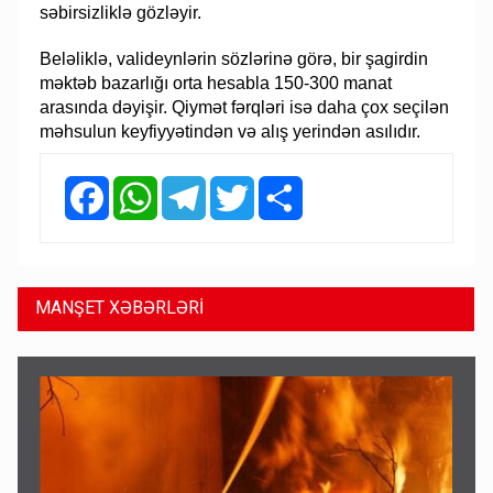
səbirsizliklə gözləyir.
Beləliklə, valideynlərin sözlərinə görə, bir şagirdin
məktəb bazarlığı orta hesabla 150-300 manat
arasında dəyişir. Qiymət fərqləri isə daha çox seçilən
məhsulun keyfiyyətindən və alış yerindən asılıdır.
Facebook
WhatsApp
Telegram
Twitter
Share
MANŞET XƏBƏRLƏRİ