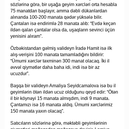
sözlərinə görə, bir uşağa geyim xərcləri orta hesabla
75 manatdan başlayır, amma dəbli dükanlardan
alınanda 100-200 manata qədər yüksələ bilir.
Çantaları isə endirimlə 28 manata alıb: “Evdə keçən
ildən qalan çantalar olsa da, uşaqların sevinci üçün
yenisini alıram”.
Özbəkistandan gəlmiş valideyn İradə Hamit isə ilk
alış-verişini 100 manata tamamladığını bildirir:
“Ümumi xərclər təxminən 300 manat olacaq. İki il
əvvəl qiymətlər daha baha idi, indi isə bir az
ucuzdur”.
Başqa bir valideyn Amaliya Seyidcamalova isə bu il
geyimlərin ötən ildən ucuz olduğunu qeyd edir: “Ötən
il bir köynəyi 15 manata almışdım, indi 9 manata.
Çantamızı isə 16 manata aldıq. Ümumi xərclərimiz
150 manata yaxın olacaq”.
Satıcıların sözlərinə görə, məktəbli geyimlərinin