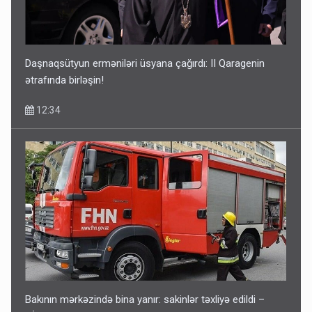
Daşnaqsütyun erməniləri üsyana çağırdı: II Qaragenin
ətrafında birləşin!
12:34
Bakının mərkəzində bina yanır: sakinlər təxliyə edildi –