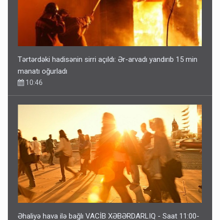
Tərtərdəki hadisənin sirri açıldı: Ər-arvadı yandırıb 15 min
manatı oğurladı
10:46
Əhaliyə hava ilə bağlı VACİB XƏBƏRDARLIQ - Saat 11:00-