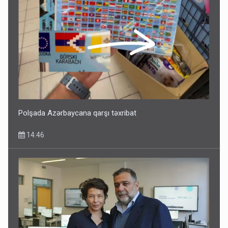
Geri çağırılan səfir Abel Məhərrəmovun oğludur - DOSYE
14:07
Polşada Azərbaycana qarşı təxribat
14:46