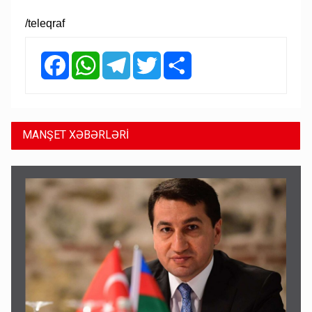
/teleqraf
Facebook
WhatsApp
Telegram
Twitter
Share
MANŞET XƏBƏRLƏRİ