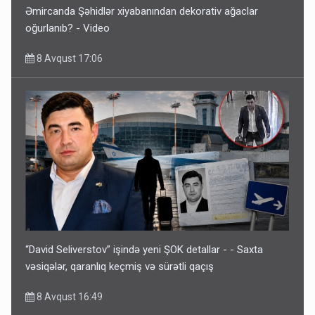
Əmircanda Şəhidlər xiyabanından dekorativ ağaclar
oğurlanıb? - Video
8 Avqust 17:06
“David Seliverstov” işində yeni ŞOK detallar - - Saxta
vəsiqələr, qaranlıq keçmiş və sürətli qaçış
8 Avqust 16:49