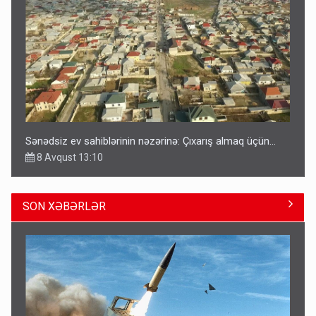
Sənədsiz ev sahiblərinin nəzərinə: Çıxarış almaq üçün...
8 Avqust 13:10
SON XƏBƏRLƏR