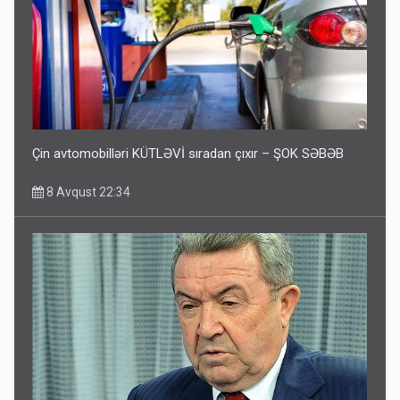
Çin avtomobilləri KÜTLƏVİ sıradan çıxır – ŞOK SƏBƏB
8 Avqust 22:34