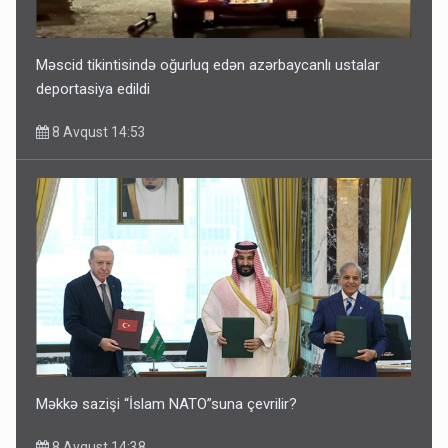
Məscid tikintisində oğurluq edən azərbaycanlı ustalar
deportasiya edildi
8 Avqust 14:53
Məkkə sazişi “İslam NATO”suna çevrilir?
8 Avqust 14:38