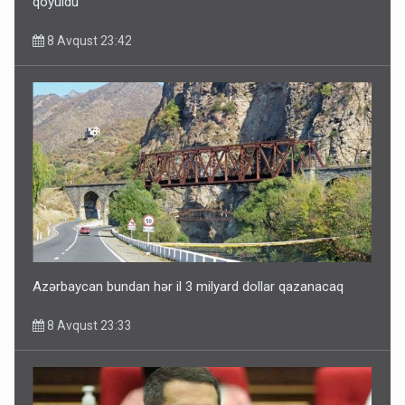
qoyuldu
8 Avqust 23:42
Paşinyan Əliyevə zəng etməsindən danışdı
8 Avqust 16:18
Azərbaycan bundan hər il 3 milyard dollar qazanacaq
8 Avqust 23:33