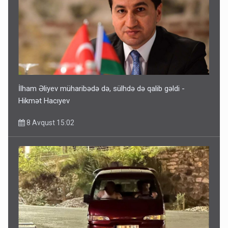
İlham Əliyev müharibədə də, sülhdə də qalib gəldi -
Hikmət Hacıyev
8 Avqust 15:02