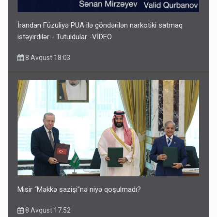
İrandan Füzuliyə PUA ilə göndərilən narkotiki satmaq
istəyirdilər - Tutuldular -VİDEO
8 Avqust 18:03
Misir “Məkkə sazişi”nə niyə qoşulmadı?
8 Avqust 17:52