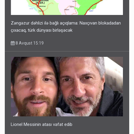
Zəngəzur dəhlizi ilə bağlı açıqlama: Naxçıvan blokadadan
çıxacaq, türk dünyası birləşəcək
8 Avqust 15:19
Lionel Messinin atası vəfat edib