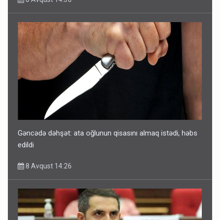
Gəncədə dəhşət: ata oğlunun qisasını almaq istədi, həbs
edildi
8 Avqust 14:26