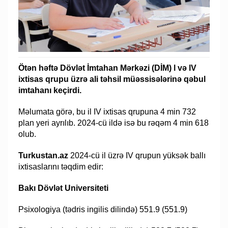
Ötən həftə Dövlət İmtahan Mərkəzi (DİM) l və lV
ixtisas qrupu üzrə ali təhsil müəssisələrinə qəbul
imtahanı keçirdi.
Məlumata görə, bu il IV ixtisas qrupuna 4 min 732
plan yeri ayrılıb. 2024-cü ildə isə bu rəqəm 4 min 618
olub.
Turkustan.az
2024-cü il üzrə IV qrupun yüksək ballı
ixtisaslarını təqdim edir:
Bakı Dövlət Universiteti
Psixologiya (tədris ingilis dilində) 551.9 (551.9)