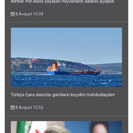
Alimlər min illərlə yaşayan heyvanların adlarını açıqladı
8 Avqust 16:04
Türkiyə Qara dənizdə gəmilərin keçidini məhdudlaşdırır
8 Avqust 15:55