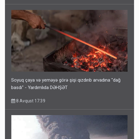
Soyuq çaya və yeməyə görə şişi qızdırıb arvadına "dağ
basdı" - Yardımlıda DƏHŞƏT
8 Avqust 17:39