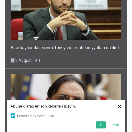
Azərbaycandan sonra Türkiyə də məhdudiyyətləri qaldırdı
8 Avqust 14:11
×
Abunə olaraq ən son xəbərləri izləyin.
Powered by SendPulse
Hə
Yox