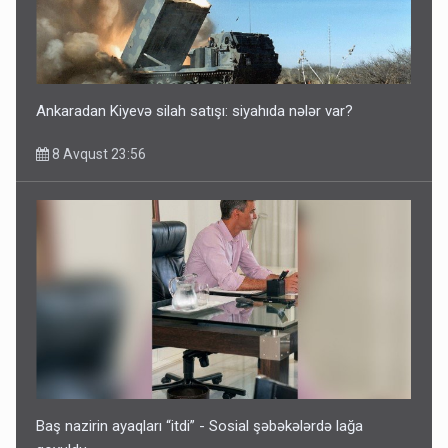
Azərbaycan bundan hər il 3 milyard dollar qazanacaq
8 Avqust 23:33
Ankaradan Kiyevə silah satışı: siyahıda nələr var?
8 Avqust 23:56
İrəvan dünyaya Azərbaycan üzərindən çıxır – Mühüm
etiraf
8 Avqust 23:19
Baş nazirin ayaqları “itdi” - Sosial şəbəkələrdə lağa