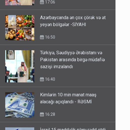
17:06
Azərbaycanda ən çox çörək və ət
yeyən bölgələr -SİYAHI
16:50
Türkiyə, Səudiyyə Ərəbistanı və
Pakistan arasında birgə müdafiə
sazişi imzalandı
16:40
Kimlərin 10 min manat maaş
alacağı açıqlandı - RƏSMİ
16:28
İsrail 15 maddəlik planı rədd etdi