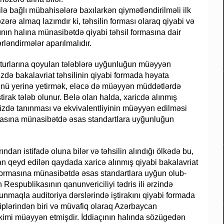
ə bağlı mübahisələrə baxılarkən qiymətləndirilməli ilk
zərə almaq lazımdır ki, təhsilin forması olaraq qiyabi və
açının halına münasibətdə qiyabi təhsil formasına dair
rləndirmələr aparılmalıdır.
kturlarına qoyulan tələblərə uyğunluğun müəyyən
zdə bakalavriat təhsilinin qiyabi formada həyata
ünü yerinə yetirmək, eləcə də müəyyən müddətlərdə
ştirak tələb olunur. Belə olan halda, xaricdə alınmış
əmizdə tanınması və ekvivalentliyinin müəyyən edilməsi
masına münasibətdə əsas standartlara uyğunluğun
rından istifadə oluna bilər və təhsilin alındığı ölkədə bu,
lan qeyd edilən qaydada xaricə alınmış qiyabi bakalavriat
i formasına münasibətdə əsas standartlara uyğun olub-
Respublikasının qanunvericiliyi tədris ili ərzində
unmaqla auditoriya dərslərində iştirakını qiyabi formada
siplərindən biri və müvafiq olaraq Azərbaycan
 kimi müəyyən etmişdir. İddiaçının halında sözügedən