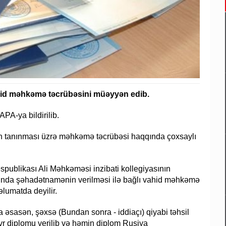
ahid məhkəmə təcrübəsini müəyyən edib.
PA-ya bildirilib.
ın tanınması üzrə məhkəmə təcrübəsi haqqında çoxsaylı
publikası Ali Məhkəməsi inzibati kollegiyasının
qında şəhadətnamənin verilməsi ilə bağlı vahid məhkəmə
əlumatda deyilir.
əsasən, şəxsə (Bundan sonra - iddiaçı) qiyabi təhsil
avr diplomu verilib və həmin diplom Rusiya