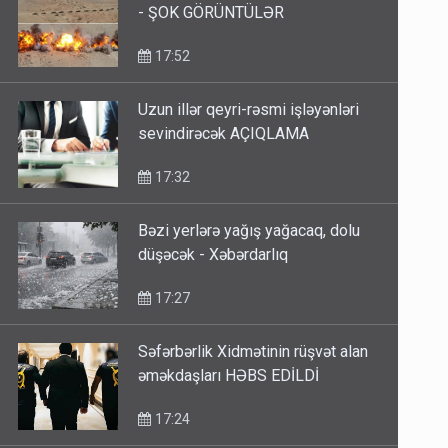
- ŞOK GÖRÜNTÜLƏR
17:52
Uzun illər qeyri-rəsmi işləyənləri
sevindirəcək AÇIQLAMA
17:32
Bəzi yerlərə yağış yağacaq, dolu
düşəcək - Xəbərdarlıq
17:27
Səfərbərlik Xidmətinin rüşvət alan
əməkdaşları HƏBS EDİLDİ
17:24