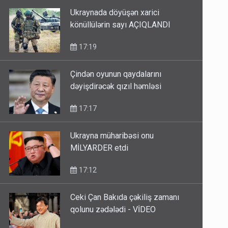
Ukraynada döyüşən xarici
könüllülərin sayı AÇIQLANDI
17:19
Çindən oyunun qaydalarını
dəyişdirəcək qızıl həmləsi
17:17
Ukrayna müharibəsi onu
MİLYARDER etdi
17:12
Ceki Çan Bakıda çəkiliş zamanı
qolunu zədələdi - VİDEO