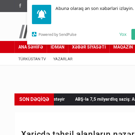
(012) 449 94 05
Abunə olaraq ən son xəbərləri izləyin.
Türküstan.az
Yox
Powered by SendPulse
Adımız yolumuzdur
ANA SƏHİFƏ
İDMAN
XƏBƏR SİYASƏTİ
MAQAZİN
TÜRKÜSTAN TV
YAZARLAR
SON DƏQİQƏ
k istəyir
ABŞ-la 7,5 milyardlıq saziş: Azərbaycan nələr alaca
Xaricdə təhsil alanların nəzə