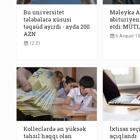
Bu universitet
Məleykə A
tələbələrə xüsusi
abituriyent
təqaüd ayırdı - ayda 200
etdi: MÜT
AZN
6 Avqust 15
12:21
Kolleclərdə ən yüksək
İxtisas se
təhsil haqqı olan
açıqlandı