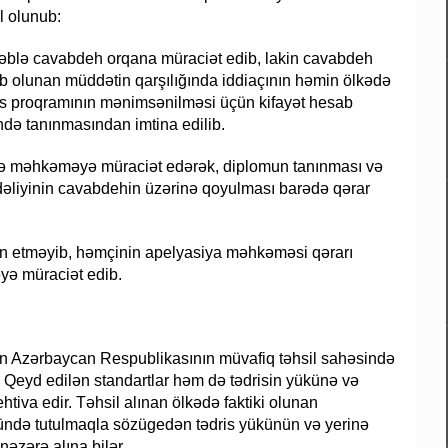
l olunub:
ləblə cavabdeh orqana müraciət edib, lakin cavabdeh
ləb olunan müddətin qarşılığında iddiaçının həmin ölkədə
is proqramının mənimsənilməsi üçün kifayət hesab
ində tanınmasından imtina edilib.
ilə məhkəməyə müraciət edərək, diplomun tanınması və
əliyinin cavabdehin üzərinə qoyulması barədə qərar
min etməyib, həmçinin apelyasiya məhkəməsi qərarı
yə müraciət edib.
inin Azərbaycan Respublikasının müvafiq təhsil sahəsində
 Qeyd edilən standartlar həm də tədrisin yükünə və
htiva edir. Təhsil alınan ölkədə faktiki olunan
önündə tutulmaqla sözügedən tədris yükünün və yerinə
əzərə alına bilər.