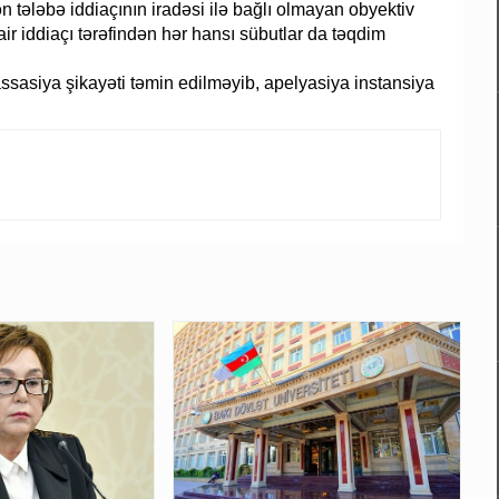
 tələbə iddiaçının iradəsi ilə bağlı olmayan obyektiv
r iddiaçı tərəfindən hər hansı sübutlar da təqdim
assasiya şikayəti təmin edilməyib, apelyasiya instansiya