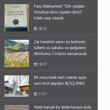
Faiq Ələkbərlinin “Türk xalqları
fəlsəfəsi tarixi (qədim dövr)”
kitabı nəşr olunub
18:15
Zar kəndinin xarici su təchizatı,
tullantı su şəbəkə və qurğuların
tikintisinə 7 milyon xərclənəcək
18:07
Bir neçə bank kartı olanlar üçün
yeni limit qaydası AÇIQLANDI
17:57
Hərbi karvan bir anda havaya uçdu