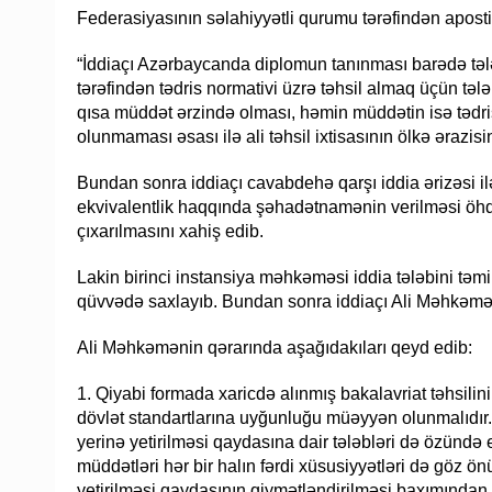
Federasiyasının səlahiyyətli qurumu tərəfindən aposti
“İddiaçı Azərbaycanda diplomun tanınması barədə tə
tərəfindən tədris normativi üzrə təhsil almaq üçün tə
qısa müddət ərzində olması, həmin müddətin isə tədr
olunmaması əsası ilə ali təhsil ixtisasının ölkə ərazis
Bundan sonra iddiaçı cavabdehə qarşı iddia ərizəsi 
ekvivalentlik haqqında şəhadətnamənin verilməsi öhd
çıxarılmasını xahiş edib.
Lakin birinci instansiya məhkəməsi iddia tələbini tə
qüvvədə saxlayıb. Bundan sonra iddiaçı Ali Məhkəmə
Ali Məhkəmənin qərarında aşağıdakıları qeyd edib:
1. Qiyabi formada xaricdə alınmış bakalavriat təhsil
dövlət standartlarına uyğunluğu müəyyən olunmalıdır.
yerinə yetirilməsi qaydasına dair tələbləri də özündə e
müddətləri hər bir halın fərdi xüsusiyyətləri də göz 
yetirilməsi qaydasının qiymətləndirilməsi baxımından n