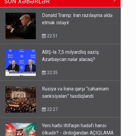
SON XƏBƏRLƏR
Məhərrəmovun oğludur - DOSYE
14:07
Donald Tramp: İran razılaşma əldə
etmək istəyir
Media və Yayım Şurasına əlavə
hüquq və vəzifələr verilib
22:51
13:24
ABŞ-la 7,5 milyardlıq saziş:
Azərbaycan nələr alacaq?
Kartdan karta istədiyiniz qədər
köçürmə edə bilərsiniz - VİDEO
22:35
11:06
Rusiya və İrana qarşı “cəhənnəm
sanksiyaları” təsdiqləndi
22:27
Yeni hərbi ittifaqın hədəfi hansı
ölkədir? - Ərdoğandan AÇIQLAMA