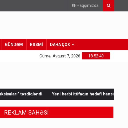
Haqqımızda
GÜNDƏM
RƏSMİ
DAHA ÇOX
Cümə, Avqust 7, 2026
18:52:51
Yeni hərbi ittifaqın hədəfi hansı ölkədir? - Ərdoğandan AÇI
REKLAM SAHƏSİ