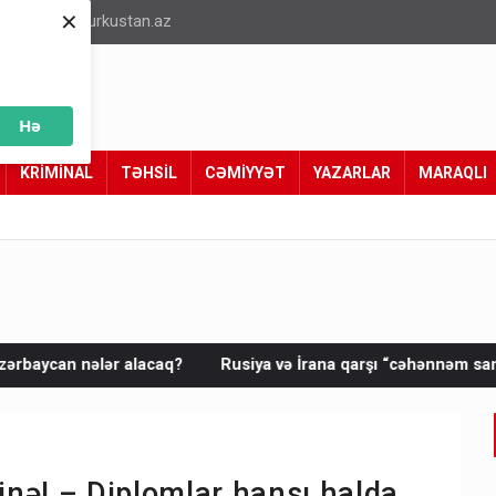
×
info@turkustan.az
Hə
KRİMİNAL
TƏHSİL
CƏMİYYƏT
YAZARLAR
MARAQLI
q?
Rusiya və İrana qarşı “cəhənnəm sanksiyaları” təsdiqləndi
rinə! – Diplomlar hansı halda