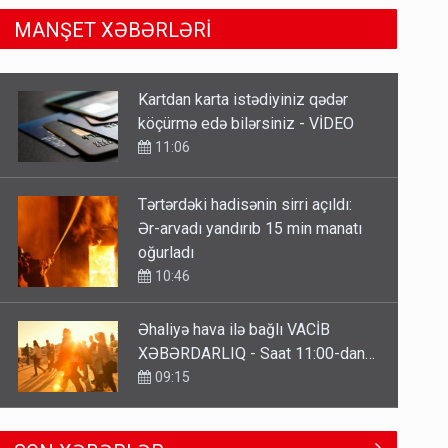
MANŞET XƏBƏRLƏRİ
Tərtərdəki hadisənin sirri açıldı:
Ər-arvadı yandırıb 15 min manatı
oğurladı
10:46
Əhaliyə hava ilə bağlı VACİB
XƏBƏRDARLIQ - Saat 11:00-dan…
09:15
ŞOK! David Seliverstov ölkədən
qaçdı
6 Avqust 14:14
Geri çağırılan səfir Abel