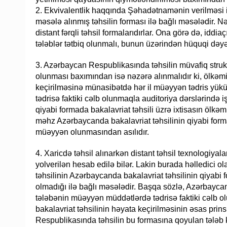
2. Ekvivalentlik haqqında Şəhadətnamənin verilməsi il
məsələ alınmış təhsilin forması ilə bağlı məsələdir. Nə
distant fərqli təhsil formalarıdırlar. Ona görə də, iddi
tələblər tətbiq olunmalı, bunun üzərindən hüquqi dəyə
3. Azərbaycan Respublikasında təhsilin müvafiq stru
olunması baxımından isə nəzərə alınmalıdır ki, ölkəmi
keçirilməsinə münasibətdə hər il müəyyən tədris yük
tədrisə faktiki cəlb olunmaqla auditoriya dərslərində i
qiyabi formada bakalavriat təhsili üzrə ixtisasın ölk
məhz Azərbaycanda bakalavriat təhsilinin qiyabi for
müəyyən olunmasından asılıdır.
4. Xaricdə təhsil alınarkən distant təhsil texnologiyala
yolverilən hesab edilə bilər. Lakin burada həlledici o
təhsilinin Azərbaycanda bakalavriat təhsilinin qiyab
olmadığı ilə bağlı məsələdir. Başqa sözlə, Azərbaycan 
tələbənin müəyyən müddətlərdə tədrisə faktiki cəlb ol
bakalavriat təhsilinin həyata keçirilməsinin əsas prin
Respublikasında təhsilin bu formasına qoyulan tələb