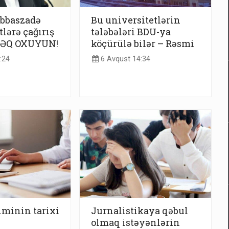
bbaszadə
Bu universitetlərin
lərə çağırış
tələbələri BDU-ya
LƏQ OXUYUN!
köçürülə bilər – Rəsmi
:24
6 Avqust 14:34
çiminin tarixi
Jurnalistikaya qəbul
olmaq istəyənlərin