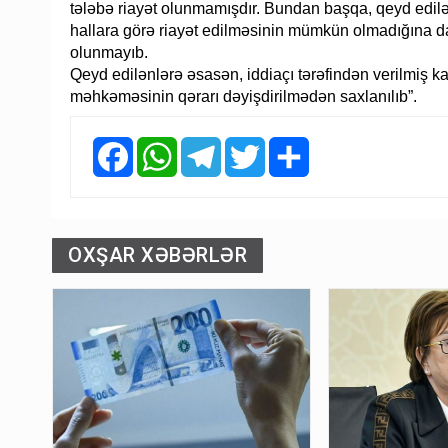
tələbə riayət olunmamışdır. Bundan başqa, qeyd edilən
hallara görə riayət edilməsinin mümkün olmadığına dai
olunmayıb.
Qeyd edilənlərə əsasən, iddiaçı tərəfindən verilmiş k
məhkəməsinin qərarı dəyişdirilmədən saxlanılıb”.
Facebook
WhatsApp
Telegram
Twitter
Share
OXŞAR XƏBƏRLƏR