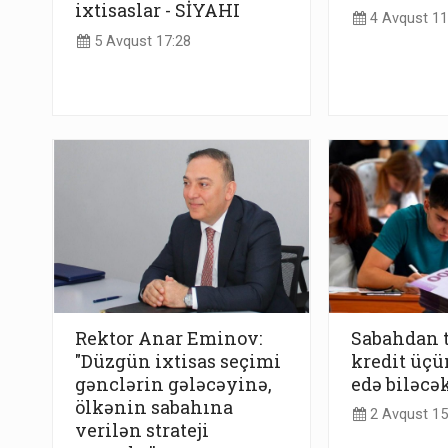
ixtisaslar - SİYAHI
4 Avqust 11
5 Avqust 17:28
Rektor Anar Eminov:
Sabahdan t
"Düzgün ixtisas seçimi
kredit üçü
gənclərin gələcəyinə,
edə biləcə
ölkənin sabahına
2 Avqust 15
verilən strateji