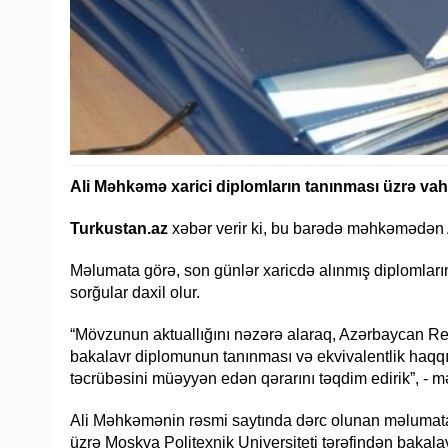
Ali Məhkəmə xarici diplomların tanınması üzrə v
Turkustan.az
xəbər verir ki, bu barədə məhkəmədən A
Məlumata görə, son günlər xaricdə alınmış diplomlar
sorğular daxil olur.
“Mövzunun aktuallığını nəzərə alaraq, Azərbaycan Res
bakalavr diplomunun tanınması və ekvivalentlik haq
təcrübəsini müəyyən edən qərarını təqdim edirik”, - m
Ali Məhkəmənin rəsmi saytında dərc olunan məlumata 
üzrə Moskva Politexnik Universiteti tərəfindən bakal