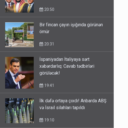
20:50
Bir fincan çayın işığında görünən
ömür
20:31
İspaniyadan İtaliyaya sərt
xəbərdarlıq: Cavab tədbirləri
görüləcək!
19:41
İlk dəfə ortaya çıxdı! Anbarda ABŞ
və İsrail silahları tapıldı
19:10