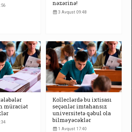
nəzərinə!
:56
3 Avqust 09:48
ələbələr
Kolleclərdə bu ixtisası
n müraciət
seçənlər imtahansız
klər
universitetə qəbul ola
bilməyəcəklər
:34
1 Avqust 17:40