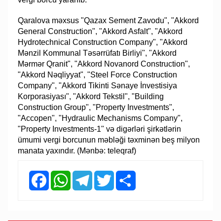
Qaralova məxsus "Qazax Sement Zavodu", "Akkord
General Construction", "Akkord Asfalt", "Akkord
Hydrotechnical Construction Company", "Akkord
Mənzil Kommunal Təsərrüfatı Birliyi", "Akkord
Mərmər Qranit", "Akkord Novanord Construction",
"Akkord Nəqliyyat", "Steel Force Construction
Company", "Akkord Tikinti Sənaye İnvestisiya
Korporasiyası", "Akkord Tekstil", "Building
Construction Group", "Property Investments",
"Accopen", "Hydraulic Mechanisms Company",
"Property Investments-1" və digərləri şirkətlərin
ümumi vergi borcunun məbləği təxminən beş milyon
manata yaxındır. (Mənbə: teleqraf)
Facebook
WhatsApp
Telegram
Twitter
Share