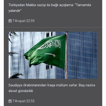
Türkiyədən Məkkə sazişi ilə bağlı açıqlama: “Tamamilə
yalandır”
7 Avqust 22:59
Səudiyyə Ərəbistanından İraqa mühüm səfər: Baş nazirə
dəvət göndərildi
7 Avqust 22:55