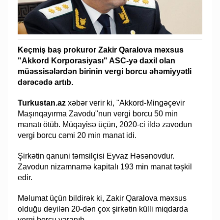
Keçmiş baş prokuror Zakir Qaralova məxsus
"Akkord Korporasiyası" ASC-yə daxil olan
müəssisələrdən birinin vergi borcu əhəmiyyətli
dərəcədə artıb.
Turkustan.az
xəbər verir ki, "Akkord-Mingəçevir
Maşınqayırma Zavodu"nun vergi borcu 50 min
manatı ötüb. Müqayisə üçün, 2020-ci ildə zavodun
vergi borcu cəmi 20 min manat idi.
Şirkətin qanuni təmsilçisi Eyvaz Həsənovdur.
Zavodun nizamnamə kapitalı 193 min manat təşkil
edir.
Məlumat üçün bildirək ki, Zakir Qaralova məxsus
olduğu deyilən 20-dən çox şirkətin külli miqdarda
vergi borcu yaranıb.