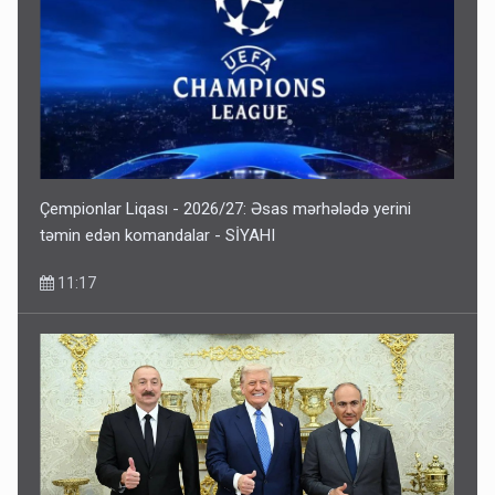
Geri çağırılan səfir Abel Məhərrəmovun oğludur - DOSYE
7 Avqust 14:07
Çempionlar Liqası - 2026/27: Əsas mərhələdə yerini
təmin edən komandalar - SİYAHI
11:17