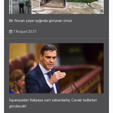
Bir fincan çayın işığında görünən ömür
7 Avqust 20:31
İspaniyadan İtaliyaya sərt xəbərdarlıq: Cavab tədbirləri
görüləcək!