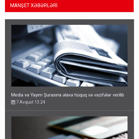
MANŞET XƏBƏRLƏRİ
Media və Yayım Şurasına əlavə hüquq və vəzifələr verilib
7 Avqust 13:24