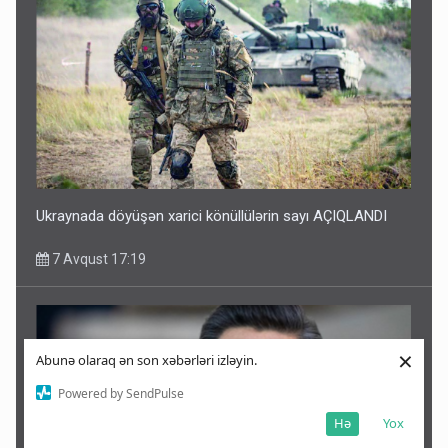
Ukraynada döyüşən xarici könüllülərin sayı AÇIQLANDI
7 Avqust 17:19
×
Abunə olaraq ən son xəbərləri izləyin.
Powered by SendPulse
Hə
Yox