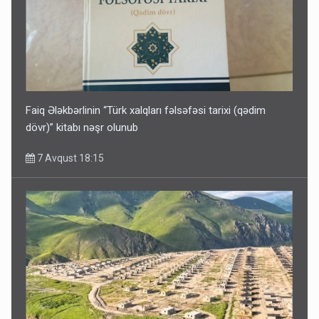
Faiq Ələkbərlinin “Türk xalqları fəlsəfəsi tarixi (qədim
dövr)” kitabı nəşr olunub
7 Avqust 18:15