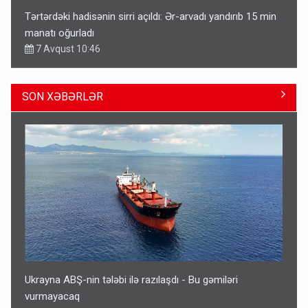
Tərtərdəki hadisənin sirri açıldı: Ər-arvadı yandırıb 15 min
manatı oğurladı
7 Avqust 10:46
SON XƏBƏRLƏR
Azad edilən ərazilərdə ən çox bu rayonlara turist gedir –
Siyahı
11:29
Ukrayna ABŞ-nin tələbi ilə razılaşdı - Bu gəmiləri
vurmayacaq