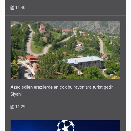
11:40
Gedişi var, dönüşü yox: Bakı-Tbilisi-Bakı qatarına bilet
satışından böyük narazılıq
7 Avqust 23:17
Azad edilən ərazilərdə ən çox bu rayonlara turist gedir –
Siyahı
11:29