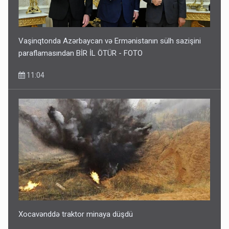
Vaşinqtonda Azərbaycan və Ermənistanın sülh sazişini
paraflamasından BİR İL ÖTÜR - FOTO
11:04
Xocavənddə traktor minaya düşdü