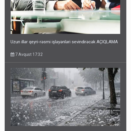
Uzun illər qeyri-rəsmi işləyənləri sevindirəcək AÇIQLAMA
7 Avqust 17:32