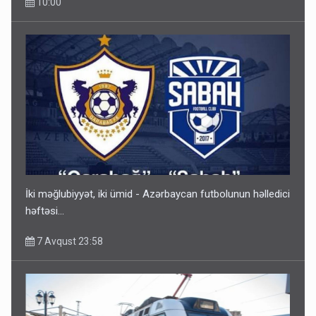
10:00
İki məğlubiyyət, iki ümid - Azərbaycan futbolunun həlledici
həftəsi...
7 Avqust 23:58