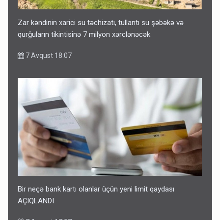
Zar kəndinin xarici su təchizatı, tullantı su şəbəkə və
qurğuların tikintisinə 7 milyon xərclənəcək
7 Avqust 18:07
Bir neçə bank kartı olanlar üçün yeni limit qaydası
AÇIQLANDI