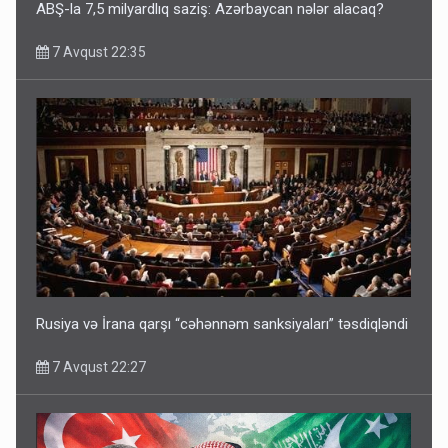
ABŞ-la 7,5 milyardlıq saziş: Azərbaycan nələr alacaq?
7 Avqust 22:35
Rusiya və İrana qarşı “cəhənnəm sanksiyaları” təsdiqləndi
7 Avqust 22:27