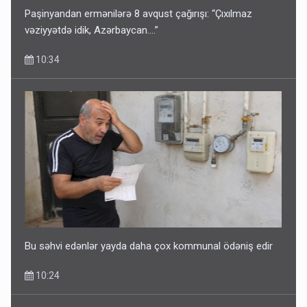
Paşinyandan ermənilərə 8 avqust çağırışı: “Çıxılmaz
vəziyyətdə idik, Azərbaycan….”
10:34
Bu səhvi edənlər yayda daha çox kommunal ödəniş edir
10:24