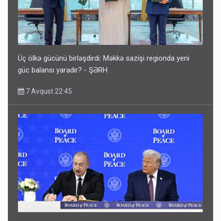
Üç ölkə gücünü birləşdirdi: Məkkə sazişi regionda yeni
güc balansı yaradır? - ŞƏRH
7 Avqust 22:45