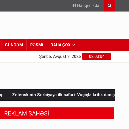
Haqqımızda
GÜNDƏM
RƏSMİ
DAHA ÇOX
Şənbə, Avqust 8, 2026
02:03:06
k səfəri: Vuçiçlə kritik danışıqlar
Mask Ukraynaya bunu etmə
REKLAM SAHƏSİ