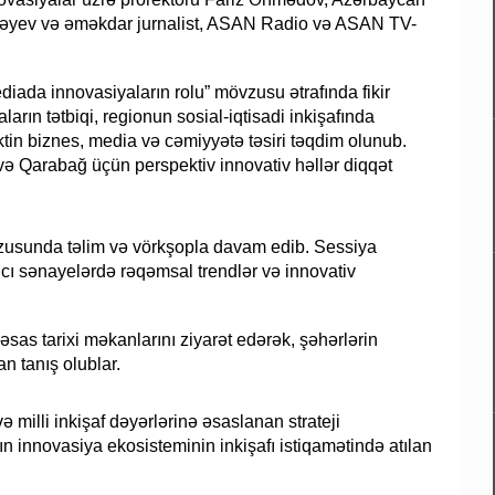
Mirzəyev və əməkdar jurnalist, ASAN Radio və ASAN TV-
iada innovasiyaların rolu” mövzusu ətrafında fikir
rın tətbiqi, regionun sosial-iqtisadi inkişafında
ktin biznes, media və cəmiyyətə təsiri təqdim olunub.
və Qarabağ üçün perspektiv innovativ həllər diqqət
övzusunda təlim və vörkşopla davam edib. Sessiya
ıcı sənayelərdə rəqəmsal trendlər və innovativ
sas tarixi məkanlarını ziyarət edərək, şəhərlərin
an tanış olublar.
 milli inkişaf dəyərlərinə əsaslanan strateji
 innovasiya ekosisteminin inkişafı istiqamətində atılan