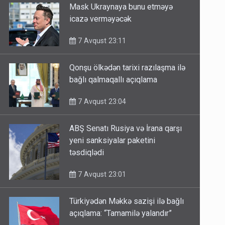
Mask Ukraynaya bunu etməyə
icazə verməyəcək
7 Avqust 23:11
Qonşu ölkədən tarixi razılaşma ilə
bağlı qalmaqallı açıqlama
7 Avqust 23:04
ABŞ Senatı Rusiya və İrana qarşı
yeni sanksiyalar paketini
təsdiqlədi
7 Avqust 23:01
Türkiyədən Məkkə sazişi ilə bağlı
açıqlama: “Tamamilə yalandır”