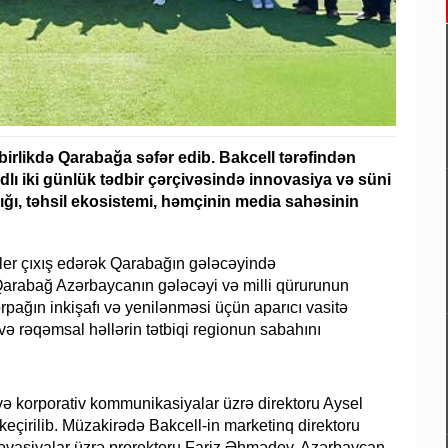
birlikdə Qarabağa səfər edib. Bakcell tərəfindən
dlı iki günlük tədbir çərçivəsində innovasiya və süni
lığı, təhsil ekosistemi, həmçinin media sahəsinin
ller çıxış edərək Qarabağın gələcəyində
 “Qarabağ Azərbaycanın gələcəyi və milli qürurunun
orpağın inkişafı və yenilənməsi üçün aparıcı vasitə
və rəqəmsal həllərin tətbiqi regionun sabahını
 və korporativ kommunikasiyalar üzrə direktoru Aysel
çirilib. Müzakirədə Bakcell-in marketinq direktoru
ovasiyalar üzrə prorektoru Fariz Əhmədov, Azərbaycan