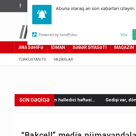
(012) 449 94 05
Abunə olaraq ən son xəbərləri izləyin.
Türküstan.az
Yox
Powered by SendPulse
Adımız yolumuzdur
ANA SƏHİFƏ
İDMAN
XƏBƏR SİYASƏTİ
MAQAZİN
TÜRKÜSTAN TV
YAZARLAR
SON DƏQİQƏ
ledici həftəsi...
Gedişi var, dönüşü yox: Bakı-Tbilisi-Bakı qat
“Bakcell” media nümayəndələr