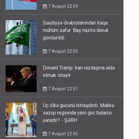
7 Avqust 22:59
Səudiyyə Ərəbistanından İraqa
mühüm səfər: Baş nazirə dəvət
göndərildi
7 Avqust 22:55
Donald Tramp: İran razılaşma əldə
etmək istəyir
7 Avqust 22:51
Üç ölkə gücünü birləşdirdi: Məkkə
sazişi regionda yeni güc balansı
yaradır? - ŞƏRH
7 Avqust 22:45