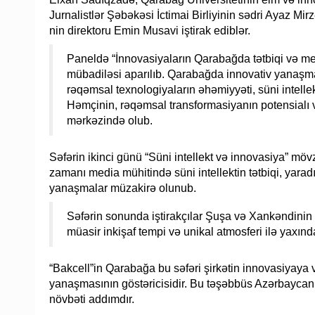
Jurnalistlər Şəbəkəsi İctimai Birliyinin sədri Ayaz 
nin direktoru Emin Musavi iştirak ediblər.
Paneldə “İnnovasiyaların Qarabağda tətbiqi və med
mübadiləsi aparılıb. Qarabağda innovativ yanaşmala
rəqəmsal texnologiyaların əhəmiyyəti, süni intelle
Həmçinin, rəqəmsal transformasiyanın potensialı 
mərkəzində olub.
Səfərin ikinci günü “Süni intellekt və innovasiya” m
zamanı media mühitində süni intellektin tətbiqi, yarad
yanaşmalar müzakirə olunub.
Səfərin sonunda iştirakçılar Şuşa və Xankəndinin ə
müasir inkişaf tempi və unikal atmosferi ilə yaxınd
“Bakcell”in Qarabağa bu səfəri şirkətin innovasiyaya və
yanaşmasının göstəricisidir. Bu təşəbbüs Azərbaycanın
növbəti addımdır.