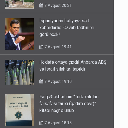
7 Avqust 20:31
İspaniyadan İtaliyaya sərt
xəbərdarlıq: Cavab tədbirləri
görüləcək!
7 Avqust 19:41
İlk dəfə ortaya çıxdı! Anbarda ABŞ
və İsrail silahları tapıldı
7 Avqust 19:10
Faiq Ələkbərlinin “Türk xalqları
fəlsəfəsi tarixi (qədim dövr)”
kitabı nəşr olunub
7 Avqust 18:15