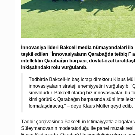
İnnovasiya lideri Bakcell media nümayəndələri ilə 
təşkil edilən “İnnovasiyaların Qarabağda tətbiqi” a
intellektin Qarabağın bərpası, dövlət-özəl tərəfdaş
inkişafındakı rolu vurğulanıb.
Tədbirdə Bakcell-in baş icraçı direktoru Klaus Mü
innovasiyaların strateji əhəmiyyətini vurğulayıb:
simvoludur. Bakcell olaraq biz innovasiyaları bu t
kimi görürük. Qarabağın bərpasında süni intellekt 
formalaşdıracaq,” – deyə Klaus Müller qeyd edib.
Tədbir çərçivəsində Bakcell-in İctimaiyyətlə əlaqələr
Süleymanovanın moderatorluğu ilə panel müzakirəsi ke
Elxan Sadıqzadə, Qarabağ Universitetinin elm və inn