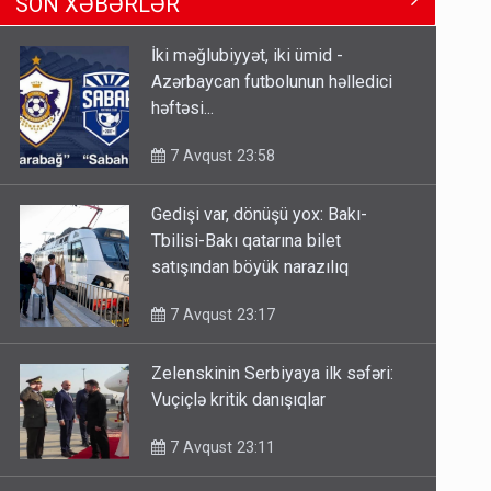
SON XƏBƏRLƏR
Tbilisi-Bakı qatarına bilet
satışından böyük narazılıq
İki məğlubiyyət, iki ümid -
7 Avqust 23:17
Azərbaycan futbolunun həlledici
həftəsi...
Geri çağırılan səfir Abel
Məhərrəmovun oğludur - DOSYE
7 Avqust 23:58
7 Avqust 14:07
Gedişi var, dönüşü yox: Bakı-
Media və Yayım Şurasına əlavə
Tbilisi-Bakı qatarına bilet
hüquq və vəzifələr verilib
satışından böyük narazılıq
7 Avqust 13:24
7 Avqust 23:17
Zelenskinin Serbiyaya ilk səfəri:
Vuçiçlə kritik danışıqlar
7 Avqust 23:11