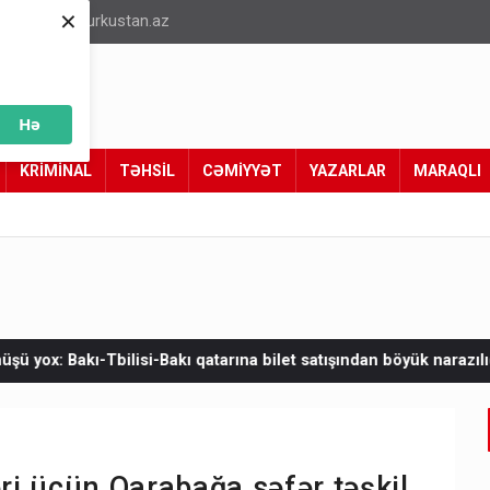
×
info@turkustan.az
Hə
KRİMİNAL
TƏHSİL
CƏMİYYƏT
YAZARLAR
MARAQLI
arına bilet satışından böyük narazılıq
Zelenskinin Serbiyaya il
i üçün Qarabağa səfər təşkil