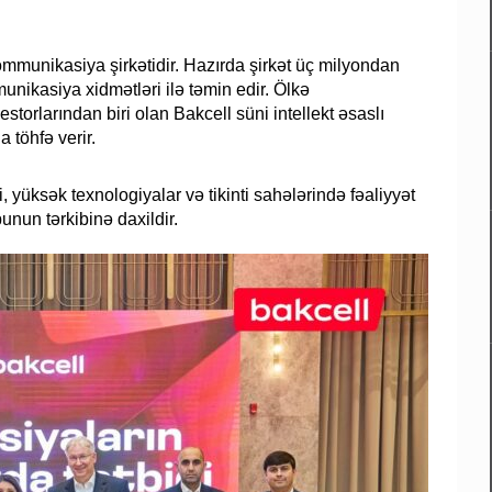
ommunikasiya şirkətidir. Hazırda şirkət üç milyondan
unikasiya xidmətləri ilə təmin edir. Ölkə
storlarından biri olan Bakcell süni intellekt əsaslı
 töhfə verir.
 yüksək texnologiyalar və tikinti sahələrində fəaliyyət
nun tərkibinə daxildir.