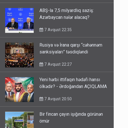
ABŞ-la 7,5 milyardlıq saziş:
Azərbaycan nələr alacaq?
7 Avqust 22:35
Rusiya və İrana qarşı “cəhənnəm
sanksiyaları” təsdiqləndi
7 Avqust 22:27
Yeni hərbi ittifaqın hədəfi hansı
ölkədir? - Ərdoğandan AÇIQLAMA
7 Avqust 20:50
Bir fincan çayın işığında görünən
ömür