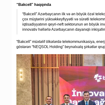
“Bakcell” haqqında
“Bakcell” Azərbaycanın ilk və ən böyük özəl telek
çox müştərini yüksəkkeyfiyyətli və sürətli telekomm
iqtisadiyyatının qeyri-neft sektorunun ən böyük inve
innovativ həllərlə Azərbaycanın dayanıqlı inkişafına
“Bakcell” müxtəlif ölkələrdə telekommunikasiya, enerji,
göstərən “NEQSOL Holding” beynəlxalq şirkətlər qrupu