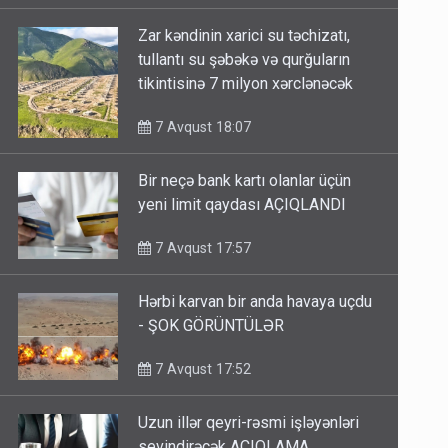
Zar kəndinin xarici su təchizatı,
tullantı su şəbəkə və qurğuların
tikintisinə 7 milyon xərclənəcək
7 Avqust 18:07
Bir neçə bank kartı olanlar üçün
yeni limit qaydası AÇIQLANDI
7 Avqust 17:57
Hərbi karvan bir anda havaya uçdu
- ŞOK GÖRÜNTÜLƏR
7 Avqust 17:52
Uzun illər qeyri-rəsmi işləyənləri
sevindirəcək AÇIQLAMA