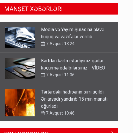
MANŞET XƏBƏRLƏRİ
Kartdan karta istədiyiniz qədər
köçürmə edə bilərsiniz - VİDEO
7 Avqust 11:06
Tərtərdəki hadisənin sirri açıldı:
Ər-arvadı yandırıb 15 min manatı
oğurladı
7 Avqust 10:46
Əhaliyə hava ilə bağlı VACİB
XƏBƏRDARLIQ - Saat 11:00-dan…
7 Avqust 09:15
Gedişi var, dönüşü yox: Bakı-