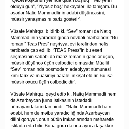
“Qəzet köşkünün yerində qalan boşluq”, “Molyerin
öldüyü gün”, “Yiyəsiz baş” hekayələri ilə tanışam. Bu
əsərlər Natiq Məmmədlinin ədəbi düşüncəsini,
müasir yanaşmasını bariz göstərir”.
Vüsalə Mahirqızı bildirib ki, “Sev” romanı da Natiq
Məmmədlinin yaradıcılığında növbəti mərhələdir: “Bu
roman ” Teas Pres” nəşriyyat evi tərəfindən nəfis
tərtibatda çap edilib. “TEAS Press”in bu əsəri
seçməsinin səbəbi də məhz romanın gənclər üçün,
müasir düşüncə üçün cəlbedici olmasıdır. Müəllif
“Sev” romanında posmodern ədəbiyyat nümunəsi
kimi tarix və müasirliyi paralel inkişaf etdirir. Bu isə
müasir oxucu üçün cəlbedicidir”.
Vüsalə Mahirqızı qeyd edib ki, Natiq Məmmədli həm
də Azərbaycan jurnalistikasının istedadlı
nümayəndələrindən biridir: “Natiq Məmmədli həm
ədəbi, həm də mətbu yaradıcılığında Azərbaycan
dilini qoruyur, onun bütün imkanlarından məharətlə
istifadə edə bilir. Buna görə də ona ayrıca təşəkkür