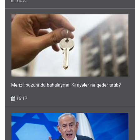
16:37
Mənzil bazarında bahalaşma: Kirayələr nə qədər artıb?
16:17