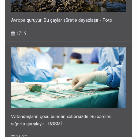
Avropa quruyur: Bu çaylar sürətlə dayazlaşır - Foto
17:19
Vətəndaşların çoxu bundan xəbərsizdir: Bu xərcləri
sığorta qarşılayır - RƏSMİ