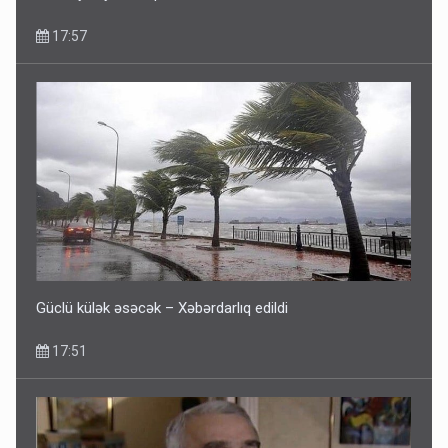
17:57
Fırıldaqçıların yeni silahı: Süni intellekt - Bunları etməzdən
əvvəl diqqətli olun
10:56
Güclü külək əsəcək – Xəbərdarlıq edildi
17:51