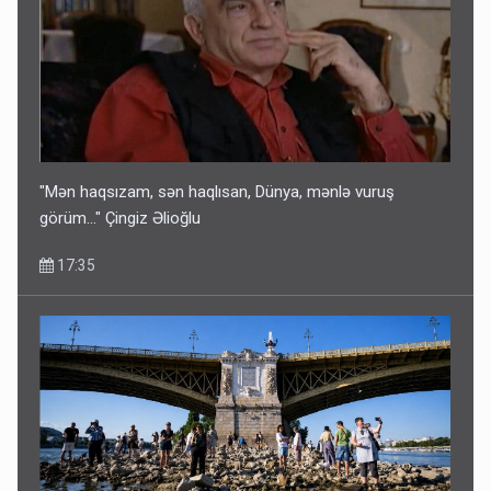
"Mən haqsızam, sən haqlısan, Dünya, mənlə vuruş
görüm..." Çingiz Əlioğlu
17:35