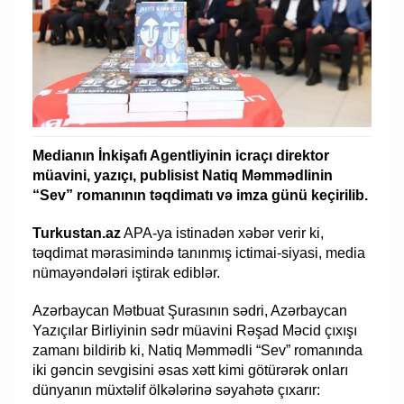
Medianın İnkişafı Agentliyinin icraçı direktor
müavini, yazıçı, publisist Natiq Məmmədlinin
“Sev” romanının təqdimatı və imza günü keçirilib.
Turkustan.az
APA-ya istinadən xəbər verir ki,
təqdimat mərasimində tanınmış ictimai-siyasi, media
nümayəndələri iştirak ediblər.
Azərbaycan Mətbuat Şurasının sədri, Azərbaycan
Yazıçılar Birliyinin sədr müavini Rəşad Məcid çıxışı
zamanı bildirib ki, Natiq Məmmədli “Sev” romanında
iki gəncin sevgisini əsas xətt kimi götürərək onları
dünyanın müxtəlif ölkələrinə səyahətə çıxarır: