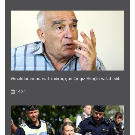
Əməkdar incəsənət xadimi, şair Çingiz Əlioğlu vəfat edib
14:31