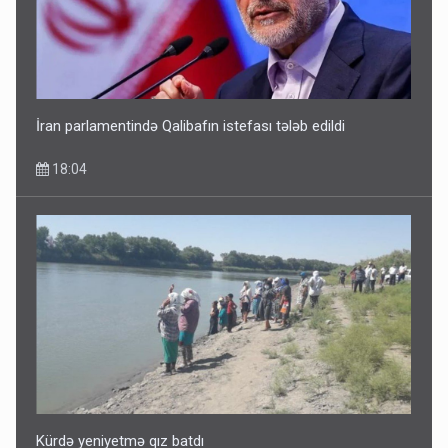
Avtomobil sahiblərinin nəzərinə: Kasko bahalaşır -
SƏBƏBLƏR
15:35
İran parlamentində Qalibafın istefası tələb edildi
18:04
Dünyanı idarə edənlər insanlığın başını bu şou ilə qatır
14:22
Kürdə yeniyetmə qız batdı