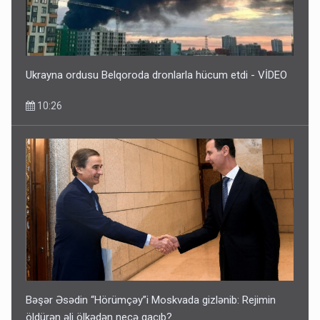
Ukrayna ordusu Belqoroda dronlarla hücum etdi - VİDEO
10:26
Bəşər Əsədin “Hörümçəy”i Moskvada gizlənib: Rejimin
öldürən əli ölkədən necə qaçıb?