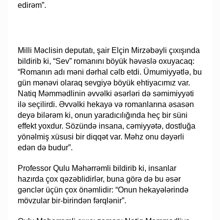
edirəm”.
Milli Məclisin deputatı, şair Elçin Mirzəbəyli çıxışında
bildirib ki, “Sev” romanını böyük həvəslə oxuyacaq:
“Romanın adı məni dərhal cəlb etdi. Ümumiyyətlə, bu
gün mənəvi olaraq sevgiyə böyük ehtiyacımız var.
Natiq Məmmədlinin əvvəlki əsərləri də səmimiyyəti
ilə seçilirdi. Əvvəlki hekayə və romanlarına əsasən
deyə bilərəm ki, onun yaradıcılığında heç bir süni
effekt yoxdur. Sözündə insana, cəmiyyətə, dostluğa
yönəlmiş xüsusi bir diqqət var. Məhz onu dəyərli
edən də budur”.
Professor Qulu Məhərrəmli bildirib ki, insanlar
hazırda çox qəzəblidirlər, buna görə də bu əsər
gənclər üçün çox önəmlidir: “Onun hekayələrində
mövzular bir-birindən fərqlənir”.