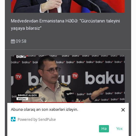
Medvedevdən Ermənistana HƏDƏ: “Gürcüstanın taleyini
yaşaya bilərsiz”
09:58
×
Abunə olaraq ən son xəbərləri izləyin.
Powered by SendPulse
“Təlimdə idim, gəlib gördüm ki, evimi vurub dağıdırlar” -
Hə
Yox
VİDEO