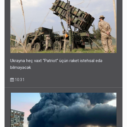
Ukrayna heç vaxt “Patriot” üçün raket istehsal edə
bilməyəcək
10:31