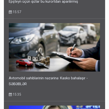
Epşteyn üçün qızlar bu kurortdan aparılırmış
15:57
Avtomobil sahiblərinin nəzərinə: Kasko bahalaşır -
SƏBƏBLƏR
15:35