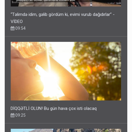
“Təlimdə idim, gəlib gördüm ki, evimi vurub dağıdırlar” -
VİDEO
09:54
DİQQƏTLİ OLUN! Bu gün hava çox isti olacaq
09:25