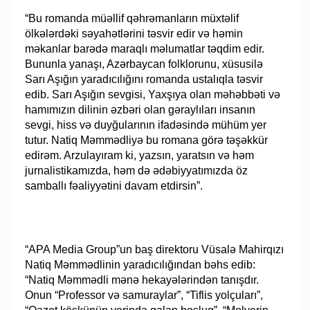
“Bu romanda müəllif qəhrəmanların müxtəlif
ölkələrdəki səyahətlərini təsvir edir və həmin
məkanlar barədə maraqlı məlumatlar təqdim edir.
Bununla yanaşı, Azərbaycan folklorunu, xüsusilə
Sarı Aşığın yaradıcılığını romanda ustalıqla təsvir
edib. Sarı Aşığın sevgisi, Yaxşıya olan məhəbbəti və
hamımızın dilinin əzbəri olan gəraylıları insanın
sevgi, hiss və duyğularının ifadəsində mühüm yer
tutur. Natiq Məmmədliyə bu romana görə təşəkkür
edirəm. Arzulayıram ki, yazsın, yaratsın və həm
jurnalistikamızda, həm də ədəbiyyatımızda öz
samballı fəaliyyətini davam etdirsin”.
“APA Media Group”un baş direktoru Vüsalə Mahirqızı
Natiq Məmmədlinin yaradıcılığından bəhs edib:
“Natiq Məmmədli mənə hekayələrindən tanışdır.
Onun “Professor və samuraylar”, “Tiflis yolçuları”,