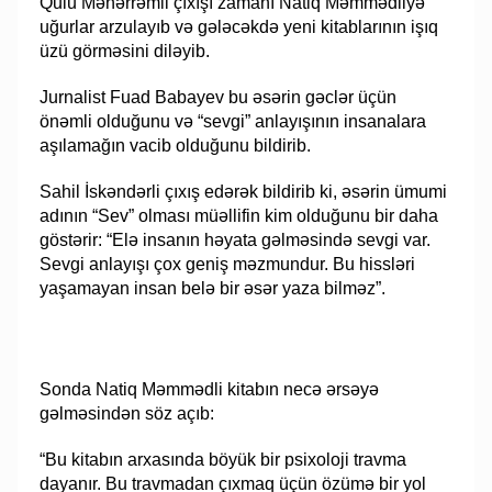
Qulu Məhərrəmli çıxışı zamanı Natiq Məmmədliyə
uğurlar arzulayıb və gələcəkdə yeni kitablarının işıq
üzü görməsini diləyib.
Jurnalist Fuad Babayev bu əsərin gəclər üçün
önəmli olduğunu və “sevgi” anlayışının insanalara
aşılamağın vacib olduğunu bildirib.
Sahil İskəndərli çıxış edərək bildirib ki, əsərin ümumi
adının “Sev” olması müəllifin kim olduğunu bir daha
göstərir: “Elə insanın həyata gəlməsində sevgi var.
Sevgi anlayışı çox geniş məzmundur. Bu hissləri
yaşamayan insan belə bir əsər yaza bilməz”.
Sonda Natiq Məmmədli kitabın necə ərsəyə
gəlməsindən söz açıb:
“Bu kitabın arxasında böyük bir psixoloji travma
dayanır. Bu travmadan çıxmaq üçün özümə bir yol