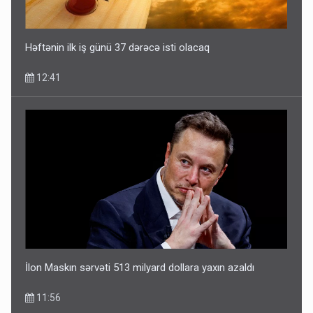
Həftənin ilk iş günü 37 dərəcə isti olacaq
12:41
İlon Maskın sərvəti 513 milyard dollara yaxın azaldı
11:56