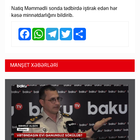
Natiq Məmmədli sonda tədbirdə iştirak edən hər
kəsə minnətdarlığını bildirib.
Facebook
WhatsApp
Telegram
Twitter
Share
MANŞET XƏBƏRLƏRİ