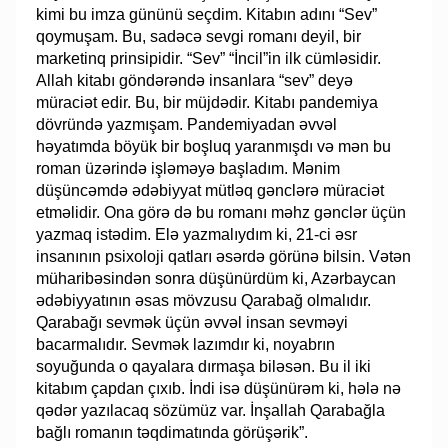
kimi bu imza gününü seçdim. Kitabın adını “Sev”
qoymuşam. Bu, sadəcə sevgi romanı deyil, bir
marketinq prinsipidir. “Sev” “İncil”in ilk cümləsidir.
Allah kitabı göndərəndə insanlara “sev” deyə
müraciət edir. Bu, bir müjdədir. Kitabı pandemiya
dövründə yazmışam. Pandemiyadan əvvəl
həyatımda böyük bir boşluq yaranmışdı və mən bu
roman üzərində işləməyə başladım. Mənim
düşüncəmdə ədəbiyyat mütləq gənclərə müraciət
etməlidir. Ona görə də bu romanı məhz gənclər üçün
yazmaq istədim. Elə yazmalıydım ki, 21-ci əsr
insanının psixoloji qatları əsərdə görünə bilsin. Vətən
müharibəsindən sonra düşünürdüm ki, Azərbaycan
ədəbiyyatının əsas mövzusu Qarabağ olmalıdır.
Qarabağı sevmək üçün əvvəl insan sevməyi
bacarmalıdır. Sevmək lazımdır ki, noyabrın
soyuğunda o qayalara dırmaşa biləsən. Bu il iki
kitabım çapdan çıxıb. İndi isə düşünürəm ki, hələ nə
qədər yazılacaq sözümüz var. İnşallah Qarabağla
bağlı romanın təqdimatında görüşərik”.