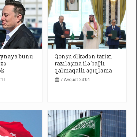
ynaya bunu
Qonşu ölkədən tarixi
azə
razılaşma ilə bağlı
ək
qalmaqallı açıqlama
:11
7 Avqust 23:04