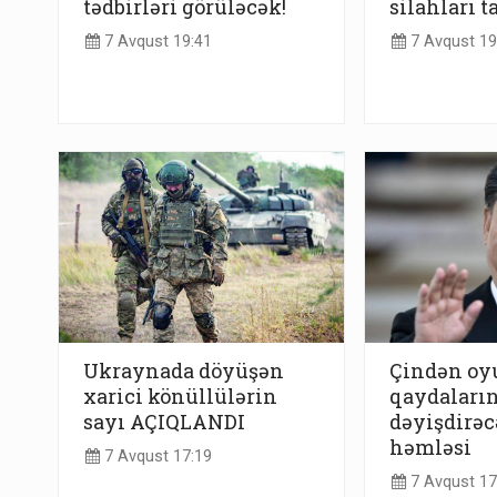
tədbirləri görüləcək!
silahları t
7 Avqust 19:41
7 Avqust 19
Ukraynada döyüşən
Çindən o
xarici könüllülərin
qaydaların
sayı AÇIQLANDI
dəyişdirəc
həmləsi
7 Avqust 17:19
7 Avqust 17