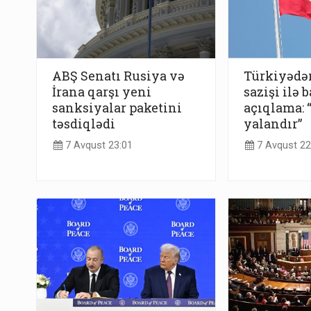
ABŞ Senatı Rusiya və
Türkiyədə
İrana qarşı yeni
sazişi ilə b
sanksiyalar paketini
açıqlama:
təsdiqlədi
yalandır”
7 Avqust 23:01
7 Avqust 22