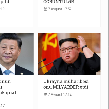
apıldı
GÖRÜNTÜLƏR
:10
7 Avqust 17:52
yunun
Ukrayna müharibəsi
ı
onu MİLYARDER etdi
ək qızıl
7 Avqust 17:12
:17