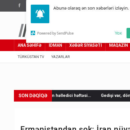
(012) 449 94 05
Abunə olaraq ən son xəbərləri izləyin.
Türküstan.az
Yox
Powered by SendPulse
Adımız yolumuzdur
ANA SƏHİFƏ
İDMAN
XƏBƏR SİYASƏTİ
MAQAZİN
TÜRKÜSTAN TV
YAZARLAR
SON DƏQİQƏ
un həlledici həftəsi...
Gedişi var, dönüşü yox: Bakı-Tbilisi-Ba
Ermənistandan şok: İran nüvə 