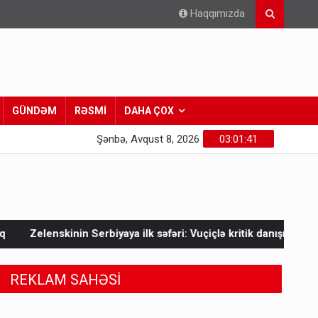
Haqqımızda
GÜNDƏM
RƏSMİ
DAHA ÇOX
Şənbə, Avqust 8, 2026
03:01:43
ya ilk səfəri: Vuçiçlə kritik danışıqlar
Mask Ukraynaya bunu
REKLAM SAHƏSİ