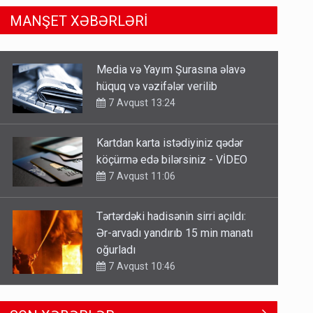
MANŞET XƏBƏRLƏRİ
Kartdan karta istədiyiniz qədər
köçürmə edə bilərsiniz - VİDEO
7 Avqust 11:06
Tərtərdəki hadisənin sirri açıldı:
Ər-arvadı yandırıb 15 min manatı
oğurladı
7 Avqust 10:46
Əhaliyə hava ilə bağlı VACİB
XƏBƏRDARLIQ - Saat 11:00-dan…
7 Avqust 09:15
Gedişi var, dönüşü yox: Bakı-