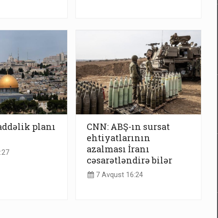
addəlik planı
CNN: ABŞ-ın sursat
ehtiyatlarının
azalması İranı
:27
cəsarətləndirə bilər
7 Avqust 16:24