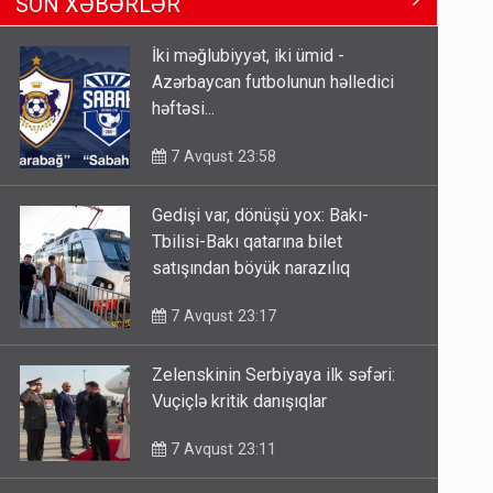
SON XƏBƏRLƏR
Tbilisi-Bakı qatarına bilet
satışından böyük narazılıq
İki məğlubiyyət, iki ümid -
7 Avqust 23:17
Azərbaycan futbolunun həlledici
həftəsi...
Geri çağırılan səfir Abel
Məhərrəmovun oğludur - DOSYE
7 Avqust 23:58
7 Avqust 14:07
Gedişi var, dönüşü yox: Bakı-
Media və Yayım Şurasına əlavə
Tbilisi-Bakı qatarına bilet
hüquq və vəzifələr verilib
satışından böyük narazılıq
7 Avqust 13:24
7 Avqust 23:17
Zelenskinin Serbiyaya ilk səfəri:
Vuçiçlə kritik danışıqlar
7 Avqust 23:11