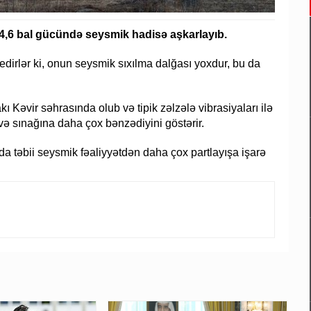
4,6 bal gücündə seysmik hadisə aşkarlayıb.
edirlər ki, onun seysmik sıxılma dalğası yoxdur, bu da
ı Kəvir səhrasında olub və tipik zəlzələ vibrasiyaları ilə
ə sınağına daha çox bənzədiyini göstərir.
da təbii seysmik fəaliyyətdən daha çox partlayışa işarə