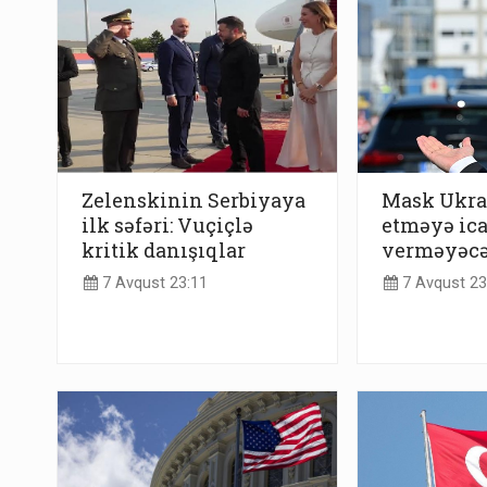
Zelenskinin Serbiyaya
Mask Ukra
ilk səfəri: Vuçiçlə
etməyə ic
kritik danışıqlar
verməyəc
7 Avqust 23:11
7 Avqust 23