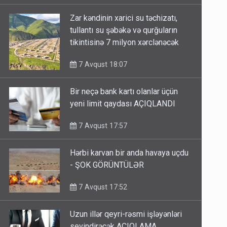
Zar kəndinin xarici su təchizatı,
tullantı su şəbəkə və qurğuların
tikintisinə 7 milyon xərclənəcək
7 Avqust 18:07
Bir neçə bank kartı olanlar üçün
yeni limit qaydası AÇIQLANDI
7 Avqust 17:57
Hərbi karvan bir anda havaya uçdu
- ŞOK GÖRÜNTÜLƏR
7 Avqust 17:52
Uzun illər qeyri-rəsmi işləyənləri
sevindirəcək AÇIQLAMA