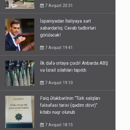
7 Avqust 20:31
İspaniyadan İtaliyaya sərt
xəbərdarlıq: Cavab tədbirləri
görüləcək!
7 Avqust 19:41
İlk dəfə ortaya çıxdı! Anbarda ABŞ
və İsrail silahları tapıldı
7 Avqust 19:10
Faiq Ələkbərlinin “Türk xalqları
fəlsəfəsi tarixi (qədim dövr)”
kitabı nəşr olunub
7 Avqust 18:15