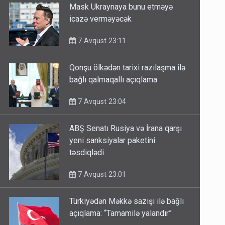
Mask Ukraynaya bunu etməyə
icazə verməyəcək
7 Avqust 23:11
Qonşu ölkədən tarixi razılaşma ilə
bağlı qalmaqallı açıqlama
7 Avqust 23:04
ABŞ Senatı Rusiya və İrana qarşı
yeni sanksiyalar paketini
təsdiqlədi
7 Avqust 23:01
Türkiyədən Məkkə sazişi ilə bağlı
açıqlama: “Tamamilə yalandır”