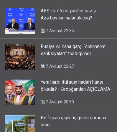
ABŞ-la 7,5 milyardlıq saziş:
Azərbaycan nələr alacaq?
7 Avqust 22:35
Rusiya və İrana qarşı “cəhənnəm
sanksiyaları” təsdiqləndi
7 Avqust 22:27
Yeni hərbi ittifaqın hədəfi hansı
ölkədir? - Ərdoğandan AÇIQLAMA
7 Avqust 20:50
Bir fincan çayın işığında görünən
ömür