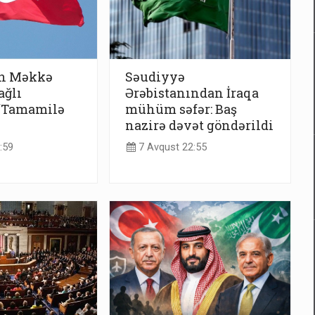
n Məkkə
Səudiyyə
ağlı
Ərəbistanından İraqa
 “Tamamilə
mühüm səfər: Baş
nazirə dəvət göndərildi
:59
7 Avqust 22:55