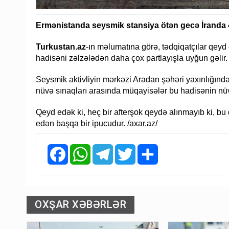
Ermənistanda seysmik stansiya ötən gecə İranda 
Turkustan.az
-ın məlumatına görə, tədqiqatçılar qeyd 
hadisəni zəlzələdən daha çox partlayışla uyğun gəlir.
Seysmik aktivliyin mərkəzi Aradan şəhəri yaxınlığındak
nüvə sınaqları arasında müqayisələr bu hadisənin nüv
Qeyd edək ki, heç bir afterşok qeydə alınmayıb ki, bu 
edən başqa bir ipucudur. /axar.az/
Facebook
WhatsApp
Telegram
Twitter
Share
OXŞAR XƏBƏRLƏR