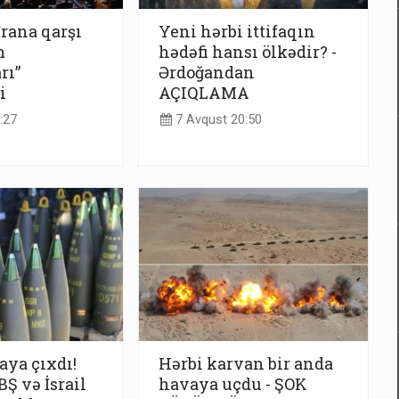
İrana qarşı
Yeni hərbi ittifaqın
m
hədəfi hansı ölkədir? -
rı”
Ərdoğandan
i
AÇIQLAMA
:27
7 Avqust 20:50
taya çıxdı!
Hərbi karvan bir anda
Ş və İsrail
havaya uçdu - ŞOK