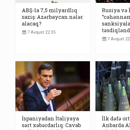
ABŞ-la 7,5 milyardlıq
Rusiya və 
saziş: Azərbaycan nələr
“cəhənnə
alacaq?
sanksiyala
təsdiqlənd
7 Avqust 22:35
7 Avqust 22
İspaniyadan İtaliyaya
İlk dəfə or
sərt xəbərdarlıq: Cavab
Anbarda AB