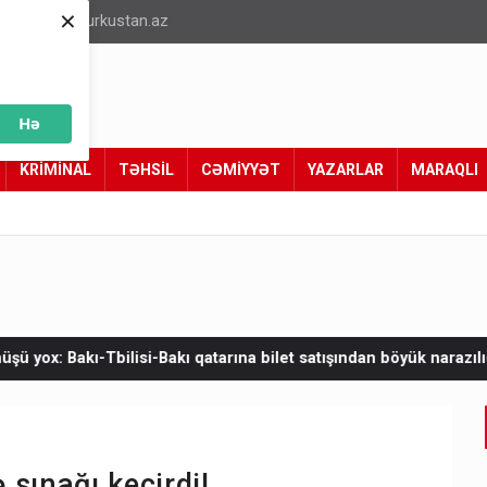
×
info@turkustan.az
Hə
KRİMİNAL
TƏHSİL
CƏMİYYƏT
YAZARLAR
MARAQLI
kı qatarına bilet satışından böyük narazılıq
Zelenskinin Serbiya
sınağı keçirdi!