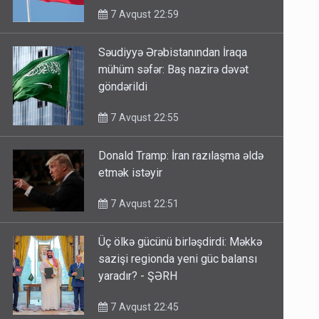
7 Avqust 22:59
Səudiyyə Ərəbistanından İraqa
mühüm səfər: Baş nazirə dəvət
göndərildi
7 Avqust 22:55
Donald Tramp: İran razılaşma əldə
etmək istəyir
7 Avqust 22:51
Üç ölkə gücünü birləşdirdi: Məkkə
sazişi regionda yeni güc balansı
yaradır? - ŞƏRH
7 Avqust 22:45