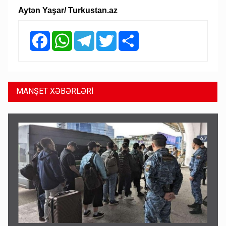
Aytən Yaşar/ Turkustan.az
Facebook
WhatsApp
Telegram
Twitter
Share
MANŞET XƏBƏRLƏRİ