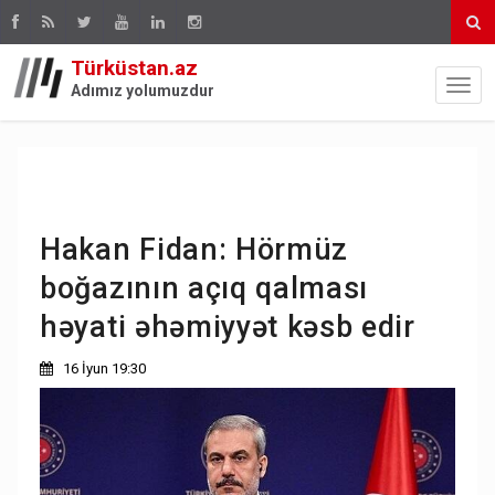
Türküstan.az
Adımız yolumuzdur
Hakan Fidan: Hörmüz
boğazının açıq qalması
həyati əhəmiyyət kəsb edir
16 İyun 19:30