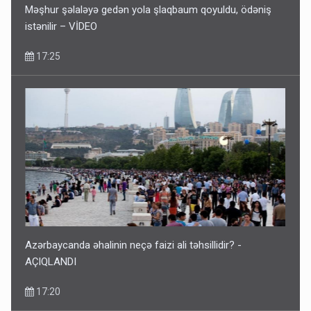
Məşhur şəlaləyə gedən yola şlaqbaum qoyuldu, ödəniş
istənilir – VİDEO
17:25
Azərbaycanda əhalinin neçə faizi ali təhsillidir? -
AÇIQLANDI
17:20