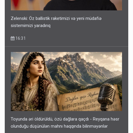
Zelenski: Öz ballistik raketimizi və yeni müdafiə
sistemimizi yaradırıq
16:31
Toyunda əri öldürüldü, özü dağlara qaçdı - Reyqana həsr
olunduğu düşünülən mahnı haqqında bilinməyənlər