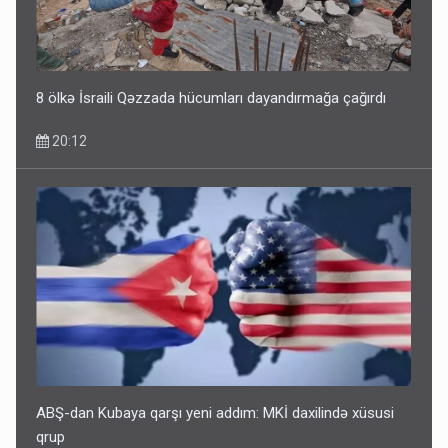
ŞOK! David Seliverstov ölkədən qaçdı
14:14
8 ölkə İsraili Qəzzada hücumları dayandırmağa çağırdı
20:12
Bu ölkələrə şəxsiyyət vəsiqəsi ilə gedə biləcəksiniz -
SİYAHI
10:53
ABŞ-dan Kubaya qarşı yeni addım: MKİ daxilində xüsusi
qrup