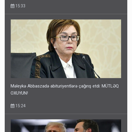
15:33
Məleykə Abbaszadə abituriyentlərə çağırış etdi: MÜTLƏQ
OXUYUN!
15:24