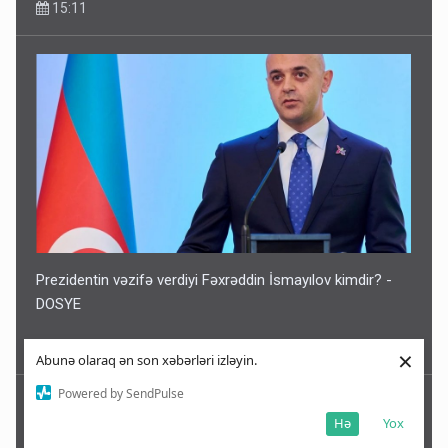
15:11
Prezidentin vəzifə verdiyi Fəxrəddin İsmayılov kimdir? -
DOSYE
14:47
×
Abunə olaraq ən son xəbərləri izləyin.
Powered by SendPulse
Hə
Yox