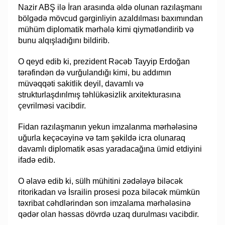
Nazir ABŞ ilə İran arasında əldə olunan razılaşmanı
bölgədə mövcud gərginliyin azaldılması baxımından
mühüm diplomatik mərhələ kimi qiymətləndirib və
bunu alqışladığını bildirib.
O qeyd edib ki, prezident Rəcəb Tayyip Erdoğan
tərəfindən də vurğulandığı kimi, bu addımın
müvəqqəti sakitlik deyil, davamlı və
strukturlaşdırılmış təhlükəsizlik arxitekturasına
çevrilməsi vacibdir.
Fidan razılaşmanın yekun imzalanma mərhələsinə
uğurla keçəcəyinə və tam şəkildə icra olunaraq
davamlı diplomatik əsas yaradacağına ümid etdiyini
ifadə edib.
O əlavə edib ki, sülh mühitini zədələyə biləcək
ritorikadan və İsrailin prosesi poza biləcək mümkün
təxribat cəhdlərindən son imzalama mərhələsinə
qədər olan həssas dövrdə uzaq durulması vacibdir.