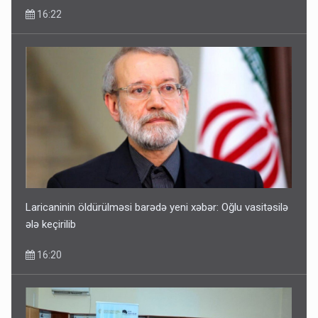
16:22
Laricaninin öldürülməsi barədə yeni xəbər: Oğlu vasitəsilə
ələ keçirilib
16:20