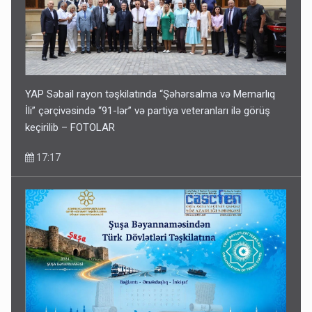
YAP Səbail rayon təşkilatında “Şəhərsalma və Memarlıq
İli” çərçivəsində “91-lər” və partiya veteranları ilə görüş
keçirilib – FOTOLAR
17:17