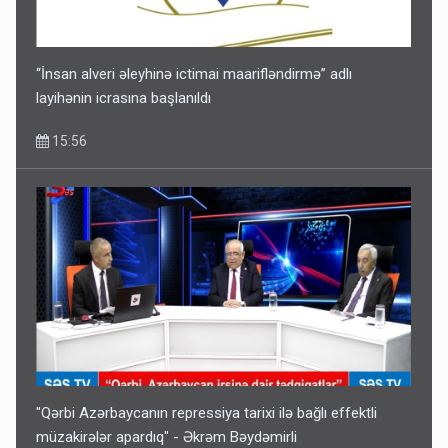
“İnsan alveri əleyhinə ictimai maarifləndirmə” adlı
layihənin icrasına başlanıldı
15:56
"Qərbi Azərbaycanın repressiya tarixi ilə bağlı effektli
müzakirələr apardıq" - Əkrəm Bəydəmirli