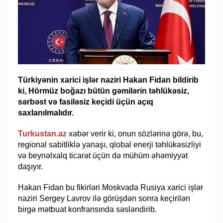
Türkiyənin xarici işlər naziri Hakan Fidan bildirib
ki, Hörmüz boğazı bütün gəmilərin təhlükəsiz,
sərbəst və fasiləsiz keçidi üçün açıq
saxlanılmalıdır.
Turkustan.az
xəbər verir ki, onun sözlərinə görə, bu,
regional sabitliklə yanaşı, qlobal enerji təhlükəsizliyi
və beynəlxalq ticarət üçün də mühüm əhəmiyyət
daşıyır.
Hakan Fidan bu fikirləri Moskvada Rusiya xarici işlər
naziri Sergey Lavrov ilə görüşdən sonra keçirilən
birgə mətbuat konfransında səsləndirib.