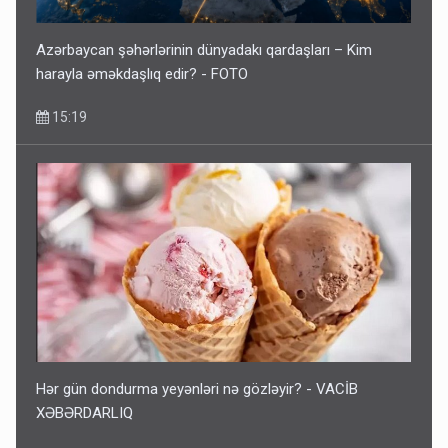
Azərbaycan şəhərlərinin dünyadakı qardaşları – Kim
harayla əməkdaşlıq edir? - FOTO
15:19
Hər gün dondurma yeyənləri nə gözləyir? - VACİB
XƏBƏRDARLIQ