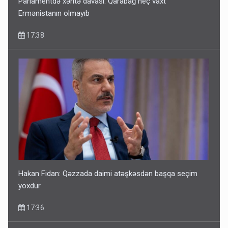
Parlamentdə xəritə davası: Qarabağ heç vaxt
Ermənistanın olmayıb
17:38
Hakan Fidan: Qəzzada daimi atəşkəsdən başqa seçim
yoxdur
17:36