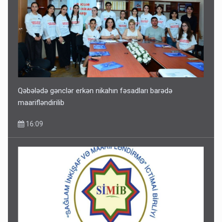
Qəbələdə gənclər erkən nikahın fəsadları barədə
maarifləndirilib
16:09