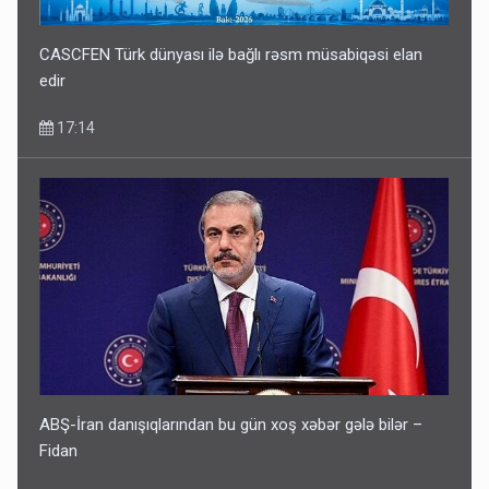
CASCFEN Türk dünyası ilə bağlı rəsm müsabiqəsi elan
edir
17:14
ABŞ-İran danışıqlarından bu gün xoş xəbər gələ bilər –
Fidan