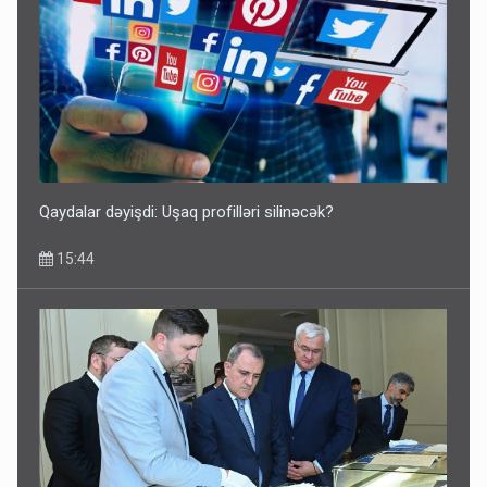
Qaydalar dəyişdi: Uşaq profilləri silinəcək?
15:44