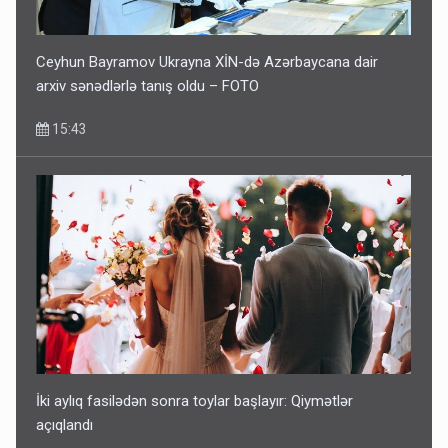
Ceyhun Bayramov Ukrayna XİN-də Azərbaycana dair
arxiv sənədlərlə tanış oldu – FOTO
15:43
İki aylıq fasilədən sonra toylar başlayır: Qiymətlər
açıqlandı