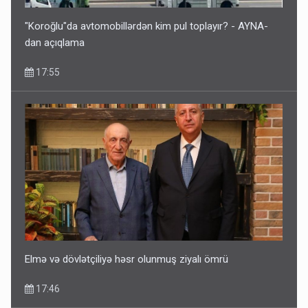
"Koroğlu"da avtomobillərdən kim pul toplayır? - AYNA-
dan açıqlama
17:55
Elmə və dövlətçiliyə həsr olunmuş ziyalı ömrü
17:46