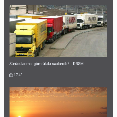
Sürücülərimiz gömrükdə saxlanılıb? - RƏSMİ
17:43