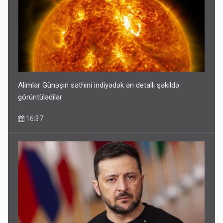
Alimlər Günəşin səthini indiyədək ən detallı şəkildə
görüntülədilər
16:37