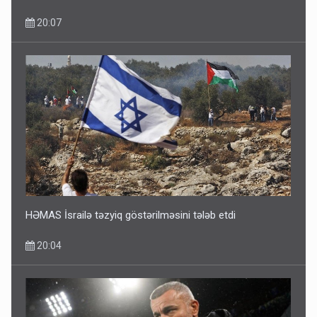
20:07
Ərdoğana sui-qəsd planının iştirakçısı detalları açıqladı
5 Avqust 16:56
HƏMAS İsrailə təzyiq göstərilməsini tələb etdi
20:04