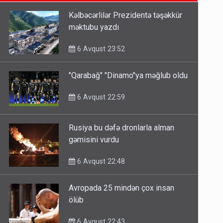
6 Avqust 14:14
Kəlbəcərlilər Prezidentə təşəkkür
məktubu yazdı
Bu ölkələrə şəxsiyyət vəsiqəsi ilə
gedə biləcəksiniz - SİYAHI
6 Avqust 23:52
6 Avqust 10:53
"Qarabağ" "Dinamo"ya məğlub oldu
Ərdoğana sui-qəsd planının
6 Avqust 22:59
iştirakçısı detalları açıqladı
5 Avqust 16:56
Rusiya bu dəfə dronlarla alman
gəmisini vurdu
6 Avqust 22:48
Avropada 25 mindən çox insan
ölüb
6 Avqust 22:43