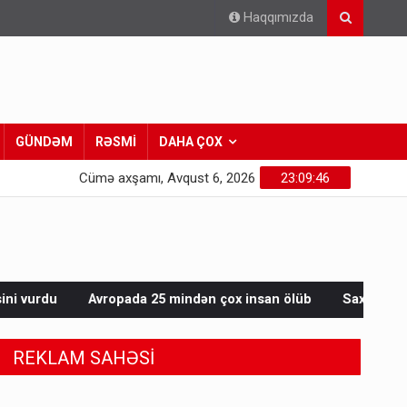
Haqqımızda
GÜNDƏM
RƏSMİ
DAHA ÇOX
Cümə axşamı, Avqust 6, 2026
23:09:48
25 mindən çox insan ölüb
Saxta spirtli içkilər niyə korluğa s
REKLAM SAHƏSİ