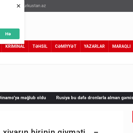
×
info@turkustan.az
Hə
KRİMİNAL
TƏHSİL
CƏMİYYƏT
YAZARLAR
MARAQLI
Rusiya bu dəfə dronlarla alman gəmisini vurdu
Avropada 
xiyarın birinin qiyməti… –