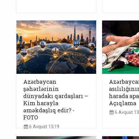
Azərbaycan
Azərbayca
şəhərlərinin
asılılığın
dünyadakı qardaşları –
harada apa
Kim harayla
Açıqlama
əməkdaşlıq edir? -
6 Avqust 13
FOTO
6 Avqust 15:19