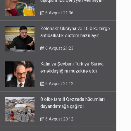
uşaqlarınıza qətiyyən verməyin!
6 Avqust 21:36
Zelenski: Ukrayna və 10 ölkə birgə
antiballistik sistem hazırlayır
6 Avqust 21:23
Kalın və Şeybani Türkiyə-Suriya
əməkdaşlığını müzakirə etdi
6 Avqust 21:12
8 ölkə İsraili Qəzzada hücumları
dayandırmağa çağırdı
6 Avqust 20:12