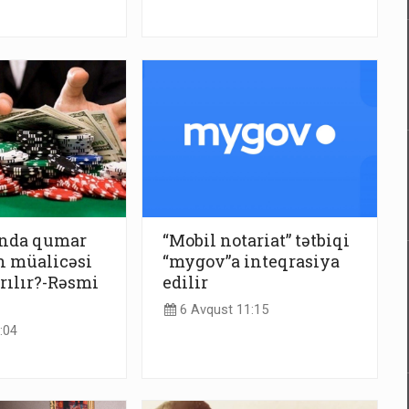
nda qumar
“Mobil notariat” tətbiqi
ın müalicəsi
“mygov”a inteqrasiya
rılır?-Rəsmi
edilir
6 Avqust 11:15
:04