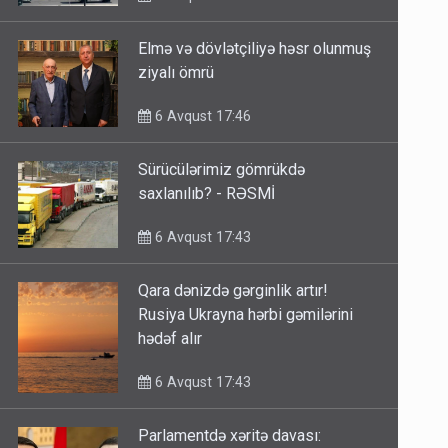
Elmə və dövlətçiliyə həsr olunmuş
ziyalı ömrü
6 Avqust 17:46
Sürücülərimiz gömrükdə
saxlanılıb? - RƏSMİ
6 Avqust 17:43
Qara dənizdə gərginlik artır!
Rusiya Ukrayna hərbi gəmilərini
hədəf alır
6 Avqust 17:43
Parlamentdə xəritə davası: