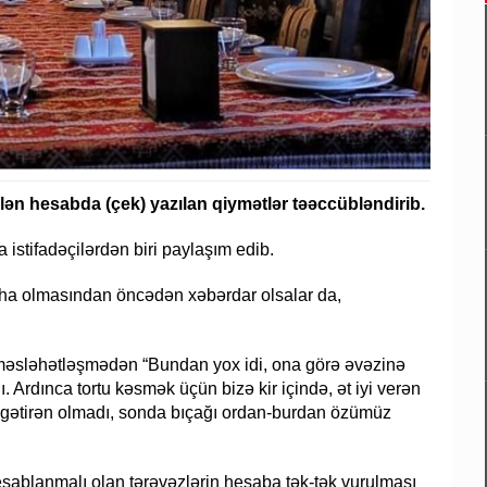
lən hesabda (çek) yazılan qiymətlər təəccübləndirib.
 istifadəçilərdən biri paylaşım edib.
 baha olmasından öncədən xəbərdar olsalar da,
t məsləhətləşmədən “Bundan yox idi, ona görə əvəzinə
ı. Ardınca tortu kəsmək üçün bizə kir içində, ət iyi verən
ini gətirən olmadı, sonda bıçağı ordan-burdan özümüz
sablanmalı olan tərəvəzlərin hesaba tək-tək vurulması