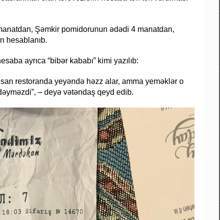
 3 manatdan, Şəmkir pomidorunun ədədi 4 manatdan,
n hesablanıb.
aba ayrıca “bibər kababı” kimi yazılıb:
r. İnsan restoranda yeyəndə həzz alar, amma yeməklər o
 dəyməzdi”, – deyə vətəndaş qeyd edib.