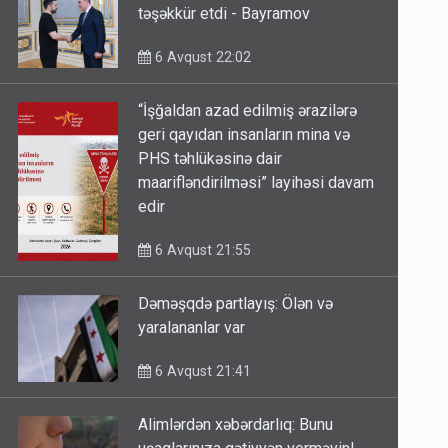
təşəkkür etdi - Bayramov
6 Avqust 22:02
“İşğaldan azad edilmiş ərazilərə
geri qayıdan insanların mina və
PHS təhlükəsinə dair
maarifləndirilməsi” layihəsi davam
edir
6 Avqust 21:55
Dəməşqdə partlayış: Ölən və
yaralananlar var
6 Avqust 21:41
Alimlərdən xəbərdarlıq: Bunu