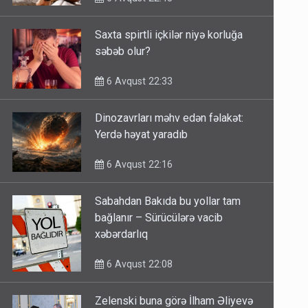
Saxta spirtli içkilər niyə korluğa
səbəb olur?
6 Avqust 22:33
Dinozavrları məhv edən fəlakət:
Yerdə həyat yaradıb
6 Avqust 22:16
Sabahdan Bakıda bu yollar tam
bağlanır – Sürücülərə vacib
xəbərdarlıq
6 Avqust 22:08
Zelenski buna görə İlham Əliyevə