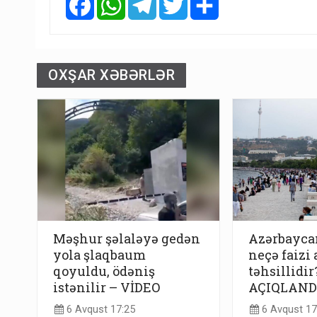
OXŞAR XƏBƏRLƏR
Məşhur şəlaləyə gedən
Azərbayca
yola şlaqbaum
neçə faizi 
qoyuldu, ödəniş
təhsillidir?
istənilir – VİDEO
AÇIQLAND
6 Avqust 17:25
6 Avqust 17