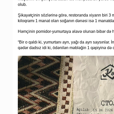
olub.
Şikayətçinin sözlərinə görə, restoranda xiyarın biri
kiloqramı 1 manat olan soğanın dənəsi isə 1 manatda
Həmçinin pomidor-yumurtaya əlavə olunan bibər də hes
“Bir o qaldı ki, yumurtanı ayrı, yağı da ayrı saysınla
qədər dadsız idi ki, ödənilən məbləğin 1 qəpiyinə də