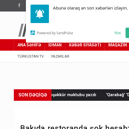
(012) 449 94 05
Abunə olaraq ən son xəbərləri izləyin.
Türküstan.az
Yox
Powered by SendPulse
Adımız yolumuzdur
ANA SƏHİFƏ
İDMAN
XƏBƏR SİYASƏTİ
MAQAZİN
TÜRKÜSTAN TV
YAZARLAR
SON DƏQİQƏ
ə təşəkkür məktubu yazdı
"Qarabağ" "Dinamo"ya məğlub oldu
Bakıda restoranda şok hesab: 