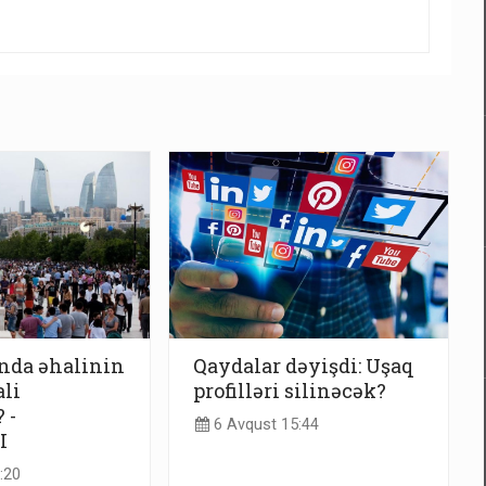
nda əhalinin
Qaydalar dəyişdi: Uşaq
ali
profilləri silinəcək?
 -
6 Avqust 15:44
I
:20