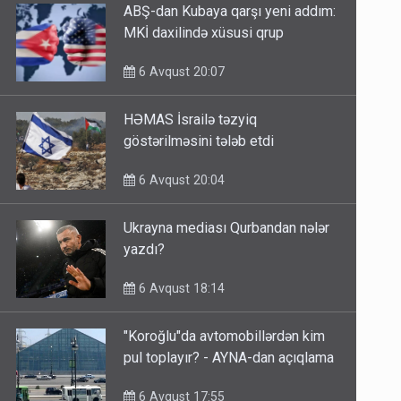
ABŞ-dan Kubaya qarşı yeni addım:
MKİ daxilində xüsusi qrup
6 Avqust 20:07
HƏMAS İsrailə təzyiq
göstərilməsini tələb etdi
6 Avqust 20:04
Ukrayna mediası Qurbandan nələr
yazdı?
6 Avqust 18:14
"Koroğlu"da avtomobillərdən kim
pul toplayır? - AYNA-dan açıqlama
6 Avqust 17:55