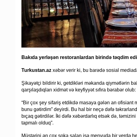
Bakıda yerləşən restoranlardan birində təqdim edi
Turkustan.az
xəbər verir ki, bu barədə sosial mediada
Şikayətçi bildirir ki, getdikləri məkanda qiymətlərin
qarşılaşdıqları xidmət və keyfiyyət sıfıra bərabər olub:
“Bir çox şey sifariş etdikdə masaya gələn an ofisian
bunu gətirdim” deyirdi. Bu hal bir neçə dəfə təkrarland
bıçaq gətirdilər. İki dəfə xəbərdarlıq etsək də, təmiz
tapmalı olduq”.
Müştərini ən çox şoka salan isə menyuda bir yerdə he