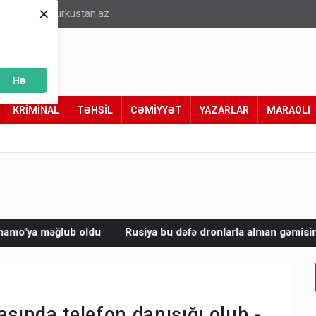
×
info@turkustan.az
Hə
KRİMİNAL
TƏHSİL
CƏMİYYƏT
YAZARLAR
MARAQLI
Rusiya bu dəfə dronlarla alman gəmisini vurdu
Avropada
asında telefon danışığı olub -