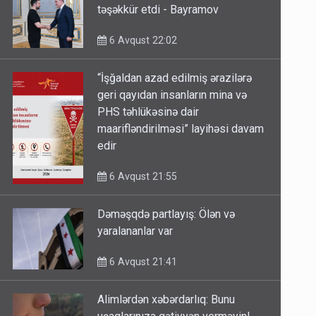
təşəkkür etdi - Bayramov
6 Avqust 22:02
“İşğaldan azad edilmiş ərazilərə
geri qayıdan insanların mina və
PHS təhlükəsinə dair
maarifləndirilməsi” layihəsi davam
edir
6 Avqust 21:55
Dəməşqdə partlayış: Ölən və
yaralananlar var
6 Avqust 21:41
Alimlərdən xəbərdarlıq: Bunu