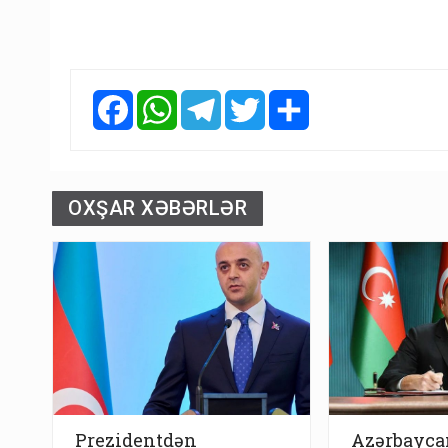
Facebook
WhatsApp
Telegram
Twitter
Share
OXŞAR XƏBƏRLƏR
Prezidentdən
Azərbaycan