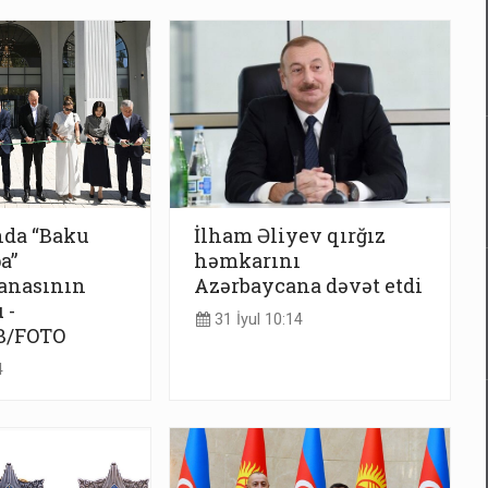
nda “Baku
İlham Əliyev qırğız
a”
həmkarını
nasının
Azərbaycana dəvət etdi
 -
31 İyul 10:14
B/FOTO
4