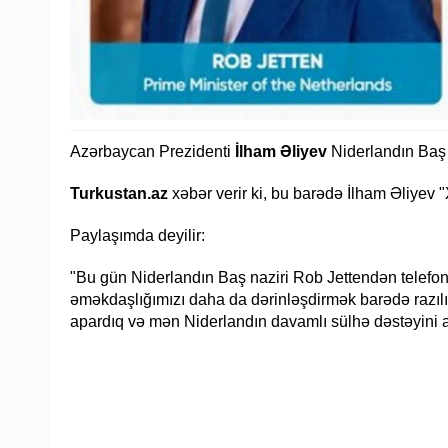
Azərbaycan Prezidenti
İlham Əliyev
Niderlandın Baş n
Turkustan.az
xəbər verir ki, bu barədə İlham Əliyev
Paylaşımda deyilir:
"Bu gün Niderlandın Baş naziri Rob Jettendən telefon
əməkdaşlığımızı daha da dərinləşdirmək barədə razılığ
apardıq və mən Niderlandın davamlı sülhə dəstəyini a