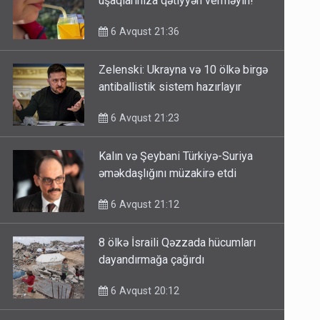
uşaqlarınıza qətiyyən verməyin!
6 Avqust 21:36
Zelenski: Ukrayna və 10 ölkə birgə
antiballistik sistem hazırlayır
6 Avqust 21:23
Kalın və Şeybani Türkiyə-Suriya
əməkdaşlığını müzakirə etdi
6 Avqust 21:12
8 ölkə İsraili Qəzzada hücumları
dayandırmağa çağırdı
6 Avqust 20:12