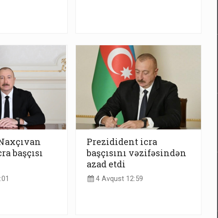
 Naxçıvan
Prezidident icra
ra başçısı
başçısını vəzifəsindən
azad etdi
:01
4 Avqust 12:59