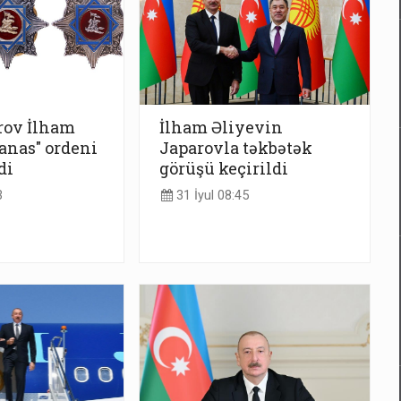
rov İlham
İlham Əliyevin
anas" ordeni
Japarovla təkbətək
di
görüşü keçirildi
3
31 İyul 08:45