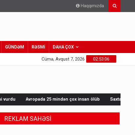
Haqqımızda
GÜNDƏM
RƏSMİ
DAHA ÇOX
Cümə, Avqust 7, 2026
02:53:08
 25 mindən çox insan ölüb
Saxta spirtli içkilər niyə korluğa
REKLAM SAHƏSİ