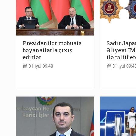
Prezidentlər məbuata
Sadır Japa
bəyanatlarla çıxış
Əliyevi "M
edirlər
ilə təltif et
31 İyul 09:48
31 İyul 09:4