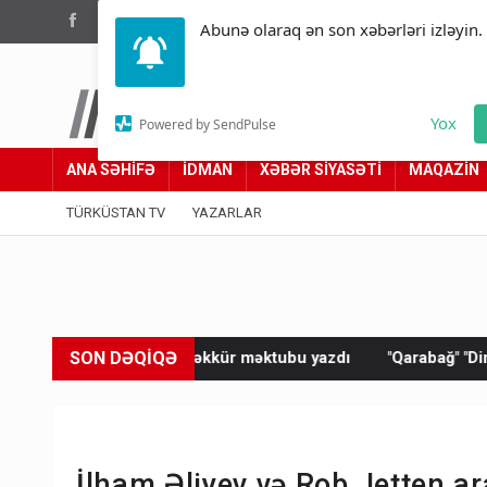
(012) 449 94 05
Abunə olaraq ən son xəbərləri izləyin.
Türküstan.az
Yox
Powered by SendPulse
Adımız yolumuzdur
ANA SƏHİFƏ
İDMAN
XƏBƏR SİYASƏTİ
MAQAZİN
TÜRKÜSTAN TV
YAZARLAR
SON DƏQİQƏ
tə təşəkkür məktubu yazdı
"Qarabağ" "Dinamo"ya məğlub oldu
İlham Əliyev və Rob Jetten ar