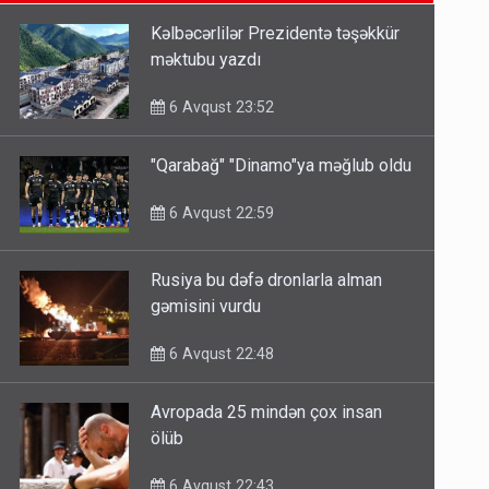
6 Avqust 14:14
Kəlbəcərlilər Prezidentə təşəkkür
məktubu yazdı
Bu ölkələrə şəxsiyyət vəsiqəsi ilə
gedə biləcəksiniz - SİYAHI
6 Avqust 23:52
6 Avqust 10:53
"Qarabağ" "Dinamo"ya məğlub oldu
Ərdoğana sui-qəsd planının
6 Avqust 22:59
iştirakçısı detalları açıqladı
5 Avqust 16:56
Rusiya bu dəfə dronlarla alman
gəmisini vurdu
6 Avqust 22:48
Avropada 25 mindən çox insan
ölüb
6 Avqust 22:43