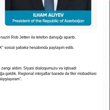
aziri Rob Jetten ilə telefon danışığı aparıb.
 "X" sosial şəbəkə hesabında paylaşım edib.
 zəngi aldım. Siyasi dialoqumuzu və iqtisadi
a gəldik. Regional inkişaflar barədə də fikir mübadiləsi
lqışlayıram".