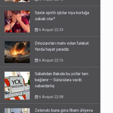
Saxta spirtli içkilər niyə korluğa
səbəb olur?
6 Avqust 22:33
Dinozavrları məhv edən fəlakət:
Yerdə həyat yaradıb
6 Avqust 22:16
Sabahdan Bakıda bu yollar tam
bağlanır – Sürücülərə vacib
xəbərdarlıq
6 Avqust 22:08
Zelenski buna görə İlham Əliyevə