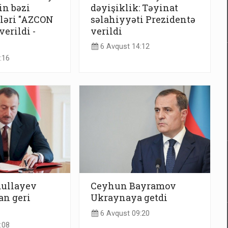
n bəzi
dəyişiklik: Təyinat
ləri "AZCON
səlahiyyəti Prezidentə
erildi -
verildi
6 Avqust 14:12
:16
ullayev
Ceyhun Bayramov
n geri
Ukraynaya getdi
6 Avqust 09:20
:08