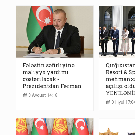
Fələstin səfirliyinə
Qırğızısta
maliyyə yardımı
Resort & Sp
göstəriləcək -
mehmanxa
Prezidentdən Fərman
açılışı oldu
YENİLƏNİ
3 Avqust 14:18
31 İyul 17:0