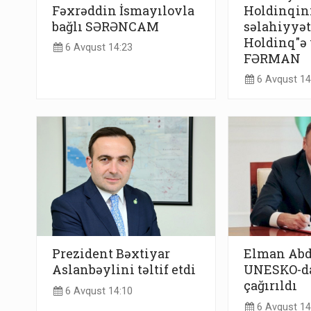
Fəxrəddin İsmayılovla
Holdinqini
bağlı SƏRƏNCAM
səlahiyyət
Holdinq"ə v
6 Avqust 14:23
FƏRMAN
6 Avqust 14
Prezident Bəxtiyar
Elman Abd
Aslanbəylini təltif etdi
UNESKO-da
çağırıldı
6 Avqust 14:10
6 Avqust 14