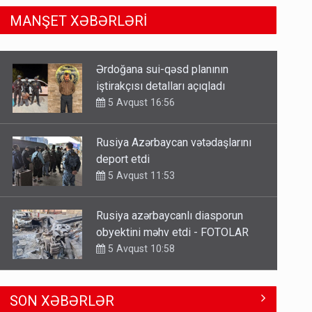
MANŞET XƏBƏRLƏRİ
Rusiya Azərbaycan vətədaşlarını
deport etdi
5 Avqust 11:53
Rusiya azərbaycanlı diasporun
obyektini məhv etdi - FOTOLAR
5 Avqust 10:58
Bu tarixdən HAVALAR DƏYİŞİR -
İSTİLƏR BİTİR
4 Avqust 22:04
ŞOK! David Seliverstov ölkədən
SON XƏBƏRLƏR
qaçdı