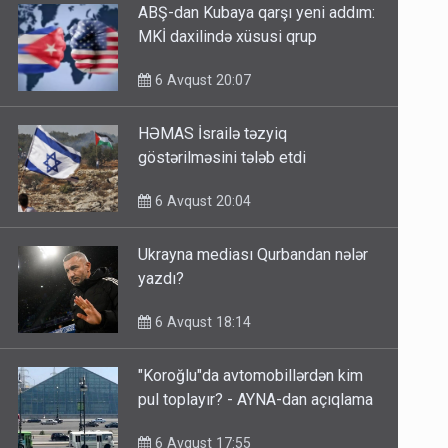
ABŞ-dan Kubaya qarşı yeni addım:
MKİ daxilində xüsusi qrup
6 Avqust 20:07
HƏMAS İsrailə təzyiq
göstərilməsini tələb etdi
6 Avqust 20:04
Ukrayna mediası Qurbandan nələr
yazdı?
6 Avqust 18:14
"Koroğlu"da avtomobillərdən kim
pul toplayır? - AYNA-dan açıqlama
6 Avqust 17:55