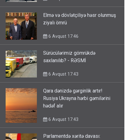
Elmə və dövlətçiliyə həsr olunmuş
ziyalı ömrü
6 Avqust 17:46
Sürücülərimiz gömrükdə
saxlanılıb? - RƏSMİ
6 Avqust 17:43
Qara dənizdə gərginlik artır!
Rusiya Ukrayna hərbi gəmilərini
hədəf alır
6 Avqust 17:43
Parlamentdə xəritə davası: