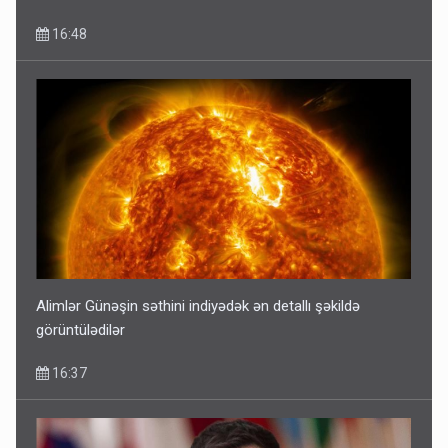
16:48
Alimlər Günəşin səthini indiyədək ən detallı şəkildə
görüntülədilər
16:37