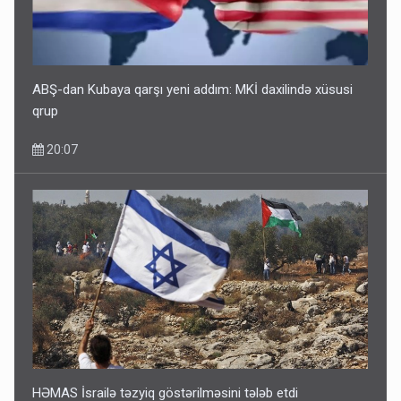
5 Avqust 16:56
ABŞ-dan Kubaya qarşı yeni addım: MKİ daxilində xüsusi
qrup
20:07
HƏMAS İsrailə təzyiq göstərilməsini tələb etdi