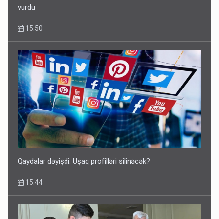
vurdu
15:50
Qaydalar dəyişdi: Uşaq profilləri silinəcək?
15:44