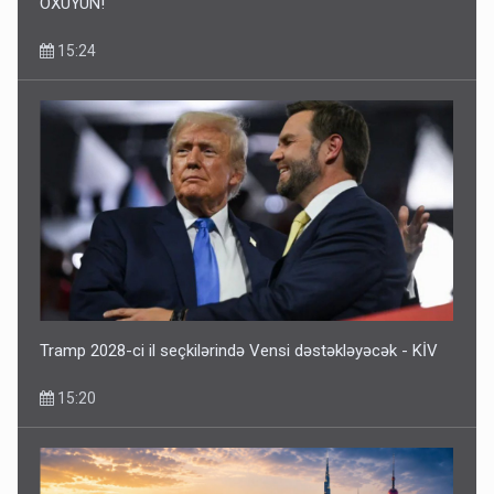
OXUYUN!
15:24
Tramp 2028-ci il seçkilərində Vensi dəstəkləyəcək - KİV
15:20