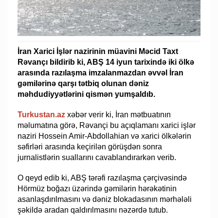
İran Xarici İşlər nazirinin müavini Məcid Taxt
Rəvançı bildirib ki, ABŞ 14 iyun tarixində iki ölkə
arasında razılaşma imzalanmazdan əvvəl İran
gəmilərinə qarşı tətbiq olunan dəniz
məhdudiyyətlərini qismən yumşaldıb.
Turkustan.az
xəbər verir ki, İran mətbuatının
məlumatına görə, Rəvançi bu açıqlamanı xarici işlər
naziri Hossein Amir-Abdollahian və xarici ölkələrin
səfirləri arasında keçirilən görüşdən sonra
jurnalistlərin suallarını cavablandırarkən verib.
O qeyd edib ki, ABŞ tərəfi razılaşma çərçivəsində
Hörmüz boğazı üzərində gəmilərin hərəkətinin
asanlaşdırılmasını və dəniz blokadasının mərhələli
şəkildə aradan qaldırılmasını nəzərdə tutub.