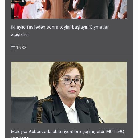
İki aylıq fasilədən sonra toylar başlayır: Qiymətlər
açıqlandı
15:33
Məleykə Abbaszadə abituriyentlərə çağırış etdi: MÜTLƏQ