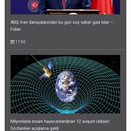
ABŞ-İran danışıqlarından bu gün xoş xəbər gələ bilər –
Fidan
17:00
Milyonlarla insanı həyəcanlandıran 12 avqust iddiası!
Gözlənilən açıqlama gəldi