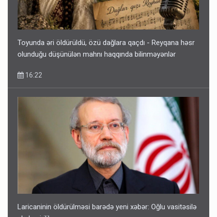
Toyunda əri öldürüldü, özü dağlara qaçdı - Reyqana həsr
olunduğu düşünülən mahnı haqqında bilinməyənlər
16:22
Laricaninin öldürülməsi barədə yeni xəbər: Oğlu vasitəsilə