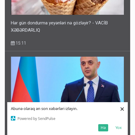
Hər gün dondurma yeyənləri nə gözləyir? - VACİB
XƏBƏRDARLIQ
15:11
×
Abunə olaraq ən son xəbərləri izləyin.
Powered by SendPulse
Prezidentin vəzifə verdiyi Fəxrəddin İsmayılov kimdir? -
Hə
Yox
DOSYE