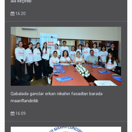
ələ keçirilib
16:20
Qəbələdə gənclər erkən nikahın fəsadları barədə
maarifləndirilib
16:09