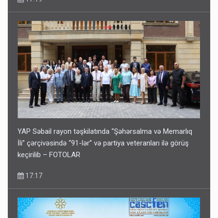
YAP Səbail rayon təşkilatında “Şəhərsalma və Memarlıq
İli” çərçivəsində “91-lər” və partiya veteranları ilə görüş
keçirilib – FOTOLAR
17:17