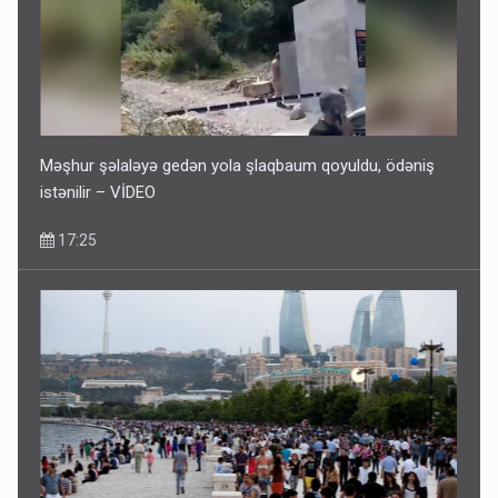
Məşhur şəlaləyə gedən yola şlaqbaum qoyuldu, ödəniş
istənilir – VİDEO
17:25