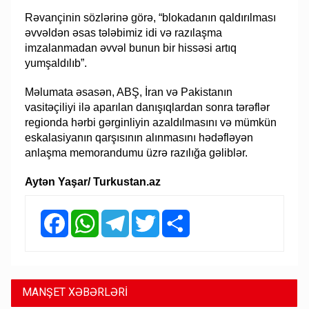
Rəvançinin sözlərinə görə, “blokadanın qaldırılması
əvvəldən əsas tələbimiz idi və razılaşma
imzalanmadan əvvəl bunun bir hissəsi artıq
yumşaldılıb”.
Məlumata əsasən, ABŞ, İran və Pakistanın
vasitəçiliyi ilə aparılan danışıqlardan sonra tərəflər
regionda hərbi gərginliyin azaldılmasını və mümkün
eskalasiyanın qarşısının alınmasını hədəfləyən
anlaşma memorandumu üzrə razılığa gəliblər.
Aytən Yaşar/ Turkustan.az
Facebook
WhatsApp
Telegram
Twitter
Share
MANŞET XƏBƏRLƏRİ