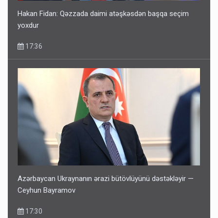
Hakan Fidan: Qəzzada daimi atəşkəsdən başqa seçim
yoxdur
17:36
Azərbaycan Ukraynanın ərazi bütövlüyünü dəstəkləyir —
Ceyhun Bayramov
17:30