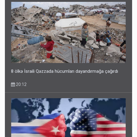
Bu ölkələrə şəxsiyyət vəsiqəsi ilə gedə biləcəksiniz -
SİYAHI
10:53
8 ölkə İsraili Qəzzada hücumları dayandırmağa çağırdı
20:12
Ərdoğana sui-qəsd planının iştirakçısı detalları açıqladı