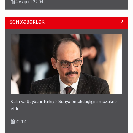
4 Avqust 22:04
SON XƏBƏRLƏR
ŞOK! David Seliverstov ölkədən qaçdı
14:14
Kalın və Şeybani Türkiyə-Suriya əməkdaşlığını müzakirə
etdi
21:12