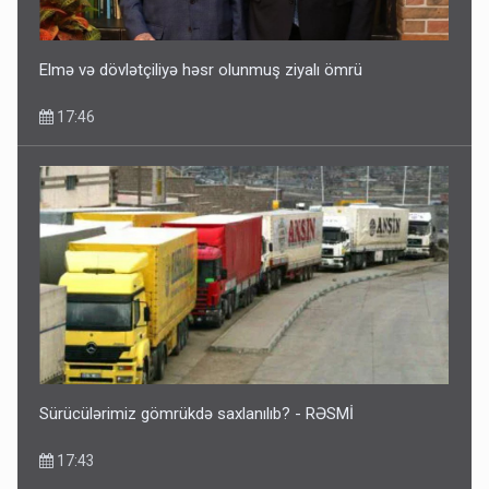
Elmə və dövlətçiliyə həsr olunmuş ziyalı ömrü
17:46
Sürücülərimiz gömrükdə saxlanılıb? - RƏSMİ
17:43