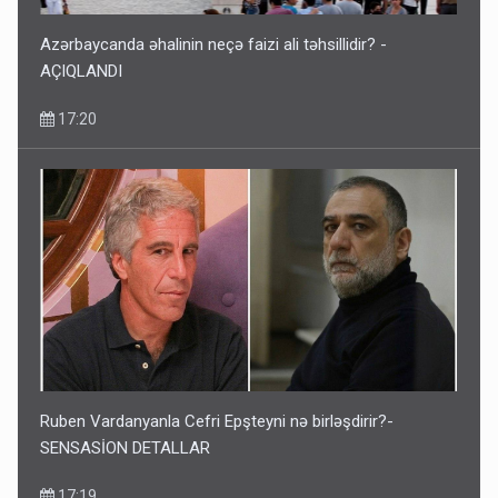
Azərbaycanda əhalinin neçə faizi ali təhsillidir? -
AÇIQLANDI
17:20
Ruben Vardanyanla Cefri Epşteyni nə birləşdirir?-
SENSASİON DETALLAR
17:19