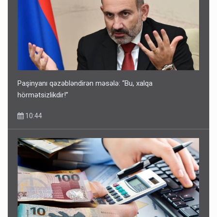
Paşinyanı qəzəbləndirən məsələ: “Bu, xalqa
hörmətsizlikdir!”
10:44