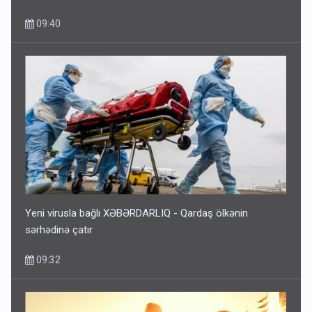
09:40
Yeni virusla bağlı XƏBƏRDARLIQ - Qardaş ölkənin
sərhədinə çatır
09:32