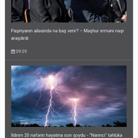
Paşinyanın ailəsində nə baş verir? – Məşhur erməni nəşr
araşdırdı
09:59
İldırım 20 nəfərin həyatına son qoydu - "Narıncı" təhlükə