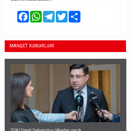
Facebook
WhatsApp
Telegram
Twitter
Share
MANŞET XƏBƏRLƏRİ
ŞOK! David Seliverstov ölkədən qaçdı