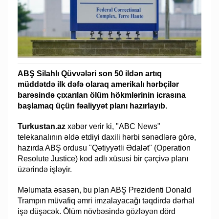
ABŞ Silahlı Qüvvələri son 50 ildən artıq
müddətdə ilk dəfə olaraq amerikalı hərbçilər
barəsində çıxarılan ölüm hökmlərinin icrasına
başlamaq üçün fəaliyyət planı hazırlayıb.
Turkustan.az
xəbər verir ki, "ABC News"
telekanalının əldə etdiyi daxili hərbi sənədlərə görə,
hazırda ABŞ ordusu "Qətiyyətli Ədalət" (Operation
Resolute Justice) kod adlı xüsusi bir çərçivə planı
üzərində işləyir.
Məlumata əsasən, bu plan ABŞ Prezidenti Donald
Trampın müvafiq əmri imzalayacağı təqdirdə dərhal
işə düşəcək. Ölüm növbəsində gözləyən dörd