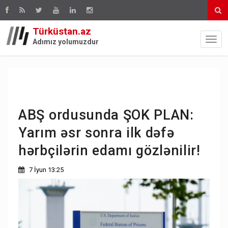
Türküstan.az
Adımız yolumuzdur
ABŞ ordusunda ŞOK PLAN:
Yarım əsr sonra ilk dəfə
hərbçilərin edamı gözlənilir!
7 İyun 13:25