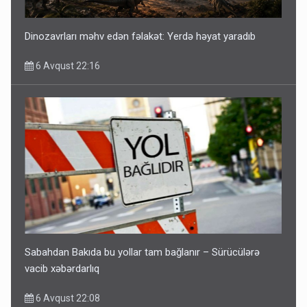
Dinozavrları məhv edən fəlakət: Yerdə həyat yaradıb
6 Avqust 22:16
Sabahdan Bakıda bu yollar tam bağlanır – Sürücülərə
vacib xəbərdarlıq
6 Avqust 22:08