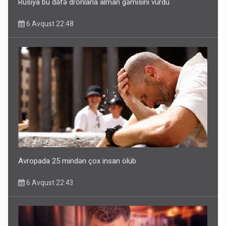
Rusiya bu dəfə dronlarla alman gəmisini vurdu
6 Avqust 22:48
Avropada 25 mindən çox insan ölüb
6 Avqust 22:43