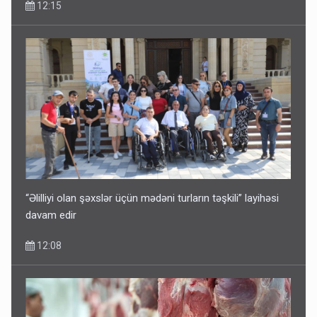
12:15
Əhaliyə hava ilə bağlı VACİB XƏBƏRDARLIQ - Saat 11:00-
dan…
09:15
“Əlilliyi olan şəxslər üçün mədəni turların təşkili” layihəsi
davam edir
12:08