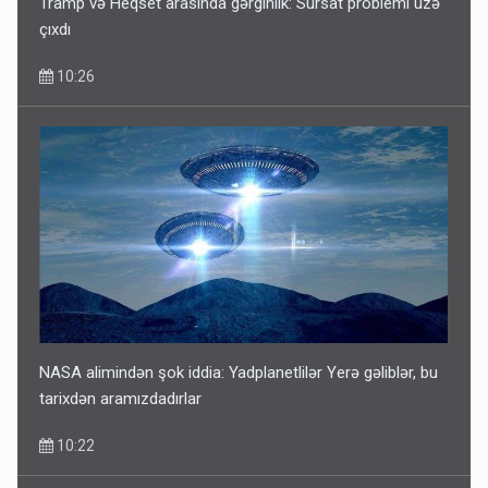
Tramp və Heqset arasında gərginlik: Sursat problemi üzə
çıxdı
10:26
NASA alimindən şok iddia: Yadplanetlilər Yerə gəliblər, bu
tarixdən aramızdadırlar
10:22