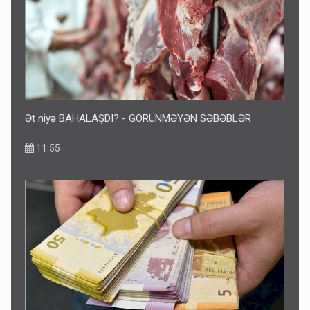
Ət niyə BAHALAŞDI? - GÖRÜNMƏYƏN SƏBƏBLƏR
11:55