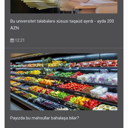
Kartdan karta istədiyiniz qədər köçürmə edə bilərsiniz -
VİDEO
11:06
Bu universitet tələbələrə xüsusi təqaüd ayırdı - ayda 200
AZN
12:21
Tərtərdəki hadisənin sirri açıldı: Ər-arvadı yandırıb 15 min
manatı oğurladı
10:46
Payızda bu məhsullar bahalaşa bilər?