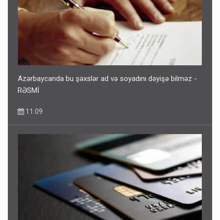
Azərbaycanda bu şəxslər ad və soyadını dəyişə bilməz -
RƏSMİ
11:09