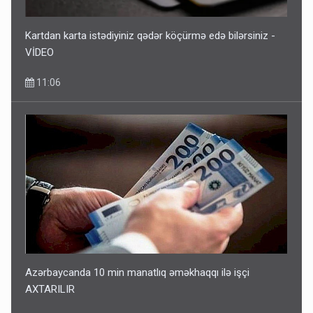
Kartdan karta istədiyiniz qədər köçürmə edə bilərsiniz -
VİDEO
11:06
Azərbaycanda 10 min manatlıq əməkhaqqı ilə işçi
AXTARILIR