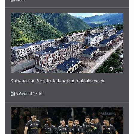
Kəlbəcərlilər Prezidentə təşəkkür məktubu yazdı
6 Avqust 23:52