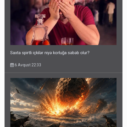
Saxta spirtli içkilər niyə korluğa səbəb olur?
6 Avqust 22:33