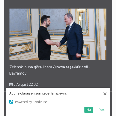
Zelenski buna görə İlham Əliyevə təşəkkür etdi -
Bayramov
6 Avqust 22:02
×
Abunə olaraq ən son xəbərləri izləyin.
Powered by SendPulse
Hə
Yox