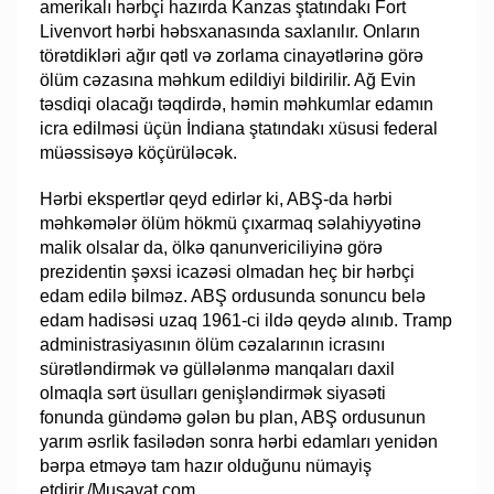
amerikalı hərbçi hazırda Kanzas ştatındakı Fort
Livenvort hərbi həbsxanasında saxlanılır. Onların
törətdikləri ağır qətl və zorlama cinayətlərinə görə
ölüm cəzasına məhkum edildiyi bildirilir. Ağ Evin
təsdiqi olacağı təqdirdə, həmin məhkumlar edamın
icra edilməsi üçün İndiana ştatındakı xüsusi federal
müəssisəyə köçürüləcək.
Hərbi ekspertlər qeyd edirlər ki, ABŞ-da hərbi
məhkəmələr ölüm hökmü çıxarmaq səlahiyyətinə
malik olsalar da, ölkə qanunvericiliyinə görə
prezidentin şəxsi icazəsi olmadan heç bir hərbçi
edam edilə bilməz. ABŞ ordusunda sonuncu belə
edam hadisəsi uzaq 1961-ci ildə qeydə alınıb. Tramp
administrasiyasının ölüm cəzalarının icrasını
sürətləndirmək və güllələnmə manqaları daxil
olmaqla sərt üsulları genişləndirmək siyasəti
fonunda gündəmə gələn bu plan, ABŞ ordusunun
yarım əsrlik fasilədən sonra hərbi edamları yenidən
bərpa etməyə tam hazır olduğunu nümayiş
etdirir./Musavat.com