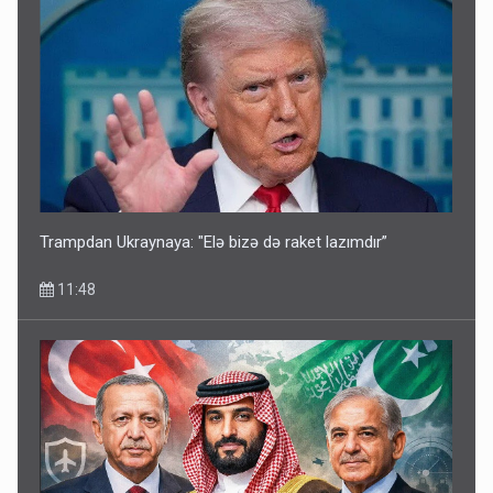
Trampdan Ukraynaya: "Elə bizə də raket lazımdır”
11:48