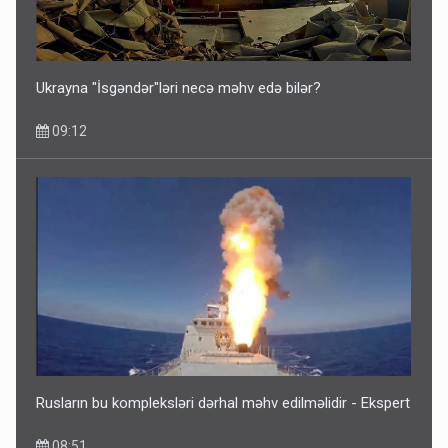
Ukrayna "İsgəndər"ləri necə məhv edə bilər?
09:12
Rusların bu kompleksləri dərhal məhv edilməlidir - Ekspert
08:51