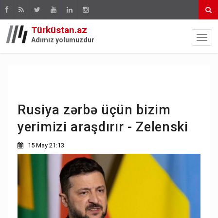
Türküstan.az
Adımız yolumuzdur
Rusiya zərbə üçün bizim
yerimizi araşdırır - Zelenski
15 May 21:13