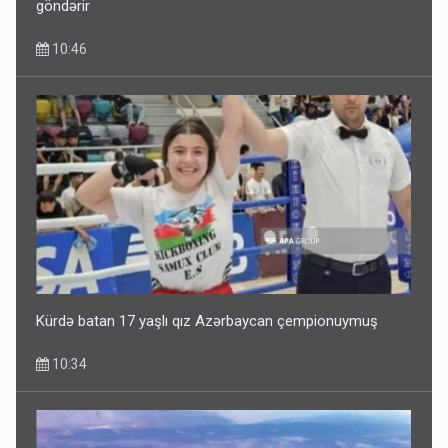
göndərir
10:46
Kürdə batan 17 yaşlı qız Azərbaycan çempionuymuş
10:34