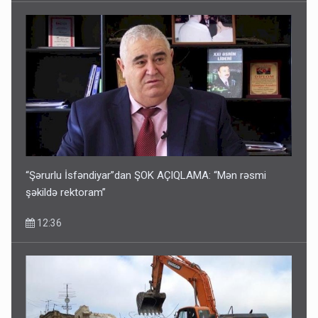
“Şərurlu İsfəndiyar”dan ŞOK AÇIQLAMA: “Mən rəsmi
şəkildə rektoram”
12:36