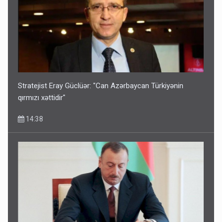
Corab satdığı deyilən qazi ilə bağlı - Daha bir açıqlama
11:40
Stratejist Eray Güclüər: "Can Azərbaycan Türkiyənin
qırmızı xəttidir"
14:38
Bakıdakı “yəhudi”nin qurbanları - Sensasion adlar
10:13