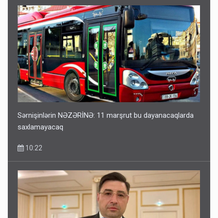
Sərnişinlərin NƏZƏRİNƏ: 11 marşrut bu dayanacaqlarda
saxlamayacaq
10:22