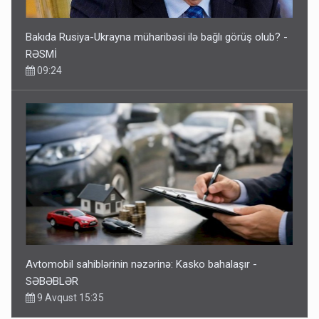
Bakıda Rusiya-Ukrayna müharibəsi ilə bağlı görüş olub? -
RƏSMİ
09:24
Avtomobil sahiblərinin nəzərinə: Kasko bahalaşır -
SƏBƏBLƏR
9 Avqust 15:35