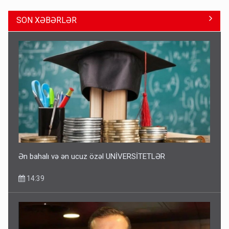
SON XƏBƏRLƏR
Bu şəxslərin müavinəti LƏĞV EDİLƏCƏK
11:46
Ən bahalı və ən ucuz özəl UNİVERSİTETLƏR
14:39