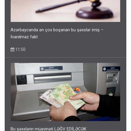
Azərbaycanda ən çox boşanan bu şəxslər imiş –
İnanılmaz fakt
11:50
Bu şəxslərin müavinəti LƏĞV EDİLƏCƏK