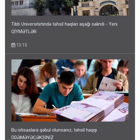
Tibb Universitetində təhsil haqları aşağı salındı - Yeni
QİYMƏTLƏR
13:15
Bu ixtisaslara qəbul olunsanız, təhsil haqqı
ÖDƏMƏYƏCƏKSİNİZ