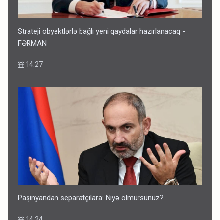
Strateji obyektlərlə bağlı yeni qaydalar hazırlanacaq -
FƏRMAN
14:27
Paşinyandan separatçılara: Niyə ölmürsünüz?
14:24