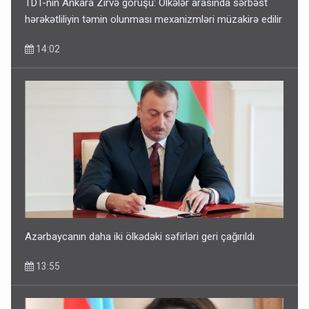
TDT-nin Ankara Zirvə görüşü: Ölkələr arasında sərbəst
hərəkətliliyin təmin olunması mexanizmləri müzakirə edilir
14:02
Azərbaycanın daha iki ölkədəki səfirləri geri çağırıldı
13:55