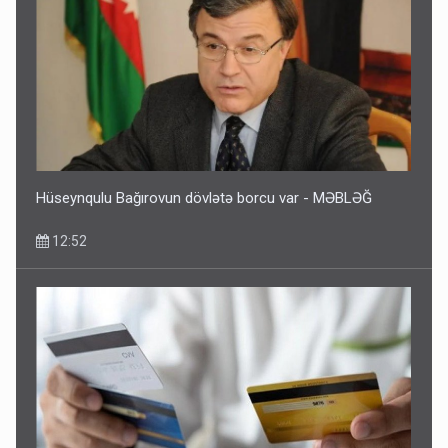
Hüseynqulu Bağırovun dövlətə borcu var - MƏBLƏĞ
12:52