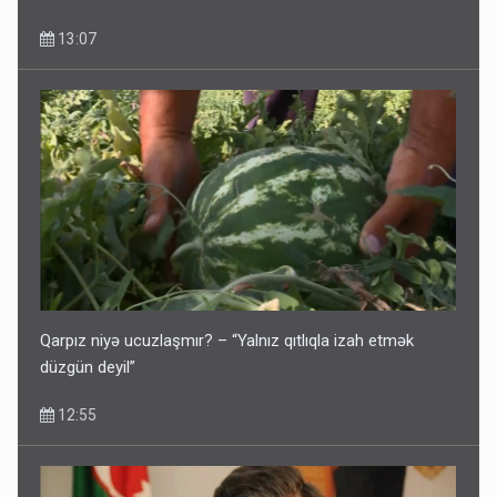
13:07
Qarpız niyə ucuzlaşmır? – “Yalnız qıtlıqla izah etmək
düzgün deyil”
12:55