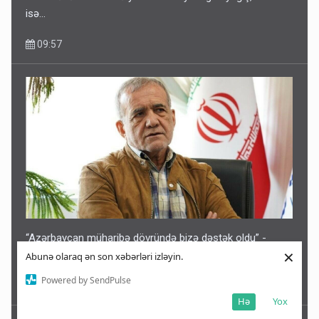
isə…
09:57
“Azərbaycan müharibə dövründə bizə dəstək oldu” -
×
VİDEO
Abunə olaraq ən son xəbərləri izləyin.
Powered by SendPulse
09:45
Hə
Yox