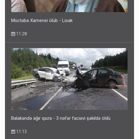
Müctəba Xamenei ölüb - Lisak
11:28
Balakəndə ağır qəza - 3 nəfər faciəvi şəkildə öldü
11:13