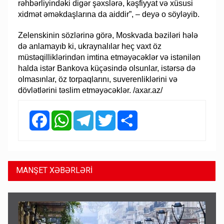
rəhbərliyindəki digər şəxslərə, kəşfiyyat və xüsusi
xidmət əməkdaşlarına da aiddir”, – deyə o söyləyib.
Zelenskinin sözlərinə görə, Moskvada bəziləri hələ
də anlamayıb ki, ukraynalılar heç vaxt öz
müstəqilliklərindən imtina etməyəcəklər və istənilən
halda istər Bankova küçəsində olsunlar, istərsə də
olmasınlar, öz torpaqlarını, suverenliklərini və
dövlətlərini təslim etməyəcəklər. /axar.az/
Facebook
WhatsApp
Telegram
Twitter
Share
MANŞET XƏBƏRLƏRİ