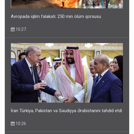
Avropada iqlim fəlakəti: 250 min ölüm qorxusu
10:27
İran Türkiyə, Pakistan və Səudiyyə Ərəbistanını təhdid etdi
10:26