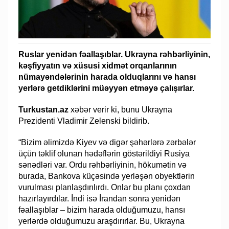
Ruslar yenidən fəallaşıblar. Ukrayna rəhbərliyinin,
kəşfiyyatın və xüsusi xidmət orqanlarının
nümayəndələrinin harada olduqlarını və hansı
yerlərə getdiklərini müəyyən etməyə çalışırlar.
Turkustan.az
xəbər verir ki, bunu Ukrayna
Prezidenti Vladimir Zelenski bildirib.
“Bizim əlimizdə Kiyev və digər şəhərlərə zərbələr
üçün təklif olunan hədəflərin göstərildiyi Rusiya
sənədləri var. Ordu rəhbərliyinin, hökumətin və
burada, Bankova küçəsində yerləşən obyektlərin
vurulması planlaşdırılırdı. Onlar bu planı çoxdan
hazırlayırdılar. İndi isə İrandan sonra yenidən
fəallaşıblar – bizim harada olduğumuzu, hansı
yerlərdə olduğumuzu araşdırırlar. Bu, Ukrayna