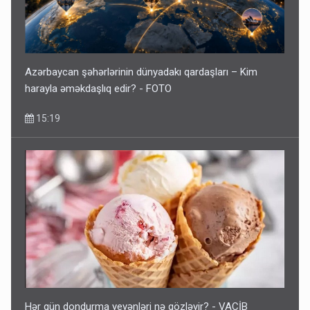
Azərbaycan şəhərlərinin dünyadakı qardaşları – Kim
harayla əməkdaşlıq edir? - FOTO
15:19
Hər gün dondurma yeyənləri nə gözləyir? - VACİB