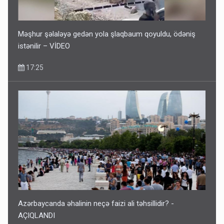
Məşhur şəlaləyə gedən yola şlaqbaum qoyuldu, ödəniş
istənilir – VİDEO
17:25
Azərbaycanda əhalinin neçə faizi ali təhsillidir? -
AÇIQLANDI