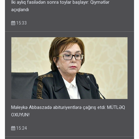
İki aylıq fasilədən sonra toylar başlayır: Qiymətlər
açıqlandı
15:33
Məleykə Abbaszadə abituriyentlərə çağırış etdi: MÜTLƏQ
OXUYUN!
15:24