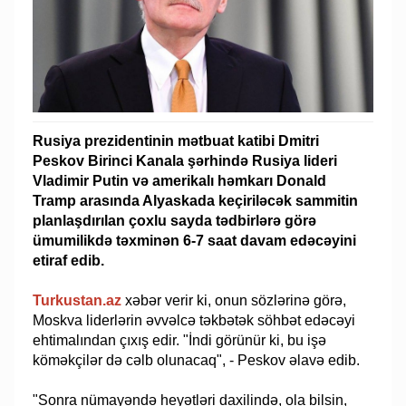
Rusiya prezidentinin mətbuat katibi Dmitri
Peskov Birinci Kanala şərhində Rusiya lideri
Vladimir Putin və amerikalı həmkarı Donald
Tramp arasında Alyaskada keçiriləcək sammitin
planlaşdırılan çoxlu sayda tədbirlərə görə
ümumilikdə təxminən 6-7 saat davam edəcəyini
etiraf edib.
Turkustan.az
xəbər verir ki, onun sözlərinə görə,
Moskva liderlərin əvvəlcə təkbətək söhbət edəcəyi
ehtimalından çıxış edir. "İndi görünür ki, bu işə
köməkçilər də cəlb olunacaq", - Peskov əlavə edib.
"Sonra nümayəndə heyətləri daxilində, ola bilsin,