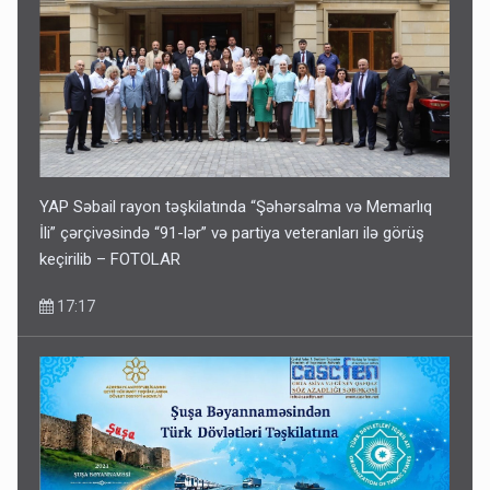
YAP Səbail rayon təşkilatında “Şəhərsalma və Memarlıq
İli” çərçivəsində “91-lər” və partiya veteranları ilə görüş
keçirilib – FOTOLAR
17:17