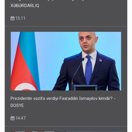
XƏBƏRDARLIQ
15:11
Prezidentin vəzifə verdiyi Fəxrəddin İsmayılov kimdir? -
DOSYE
14:47