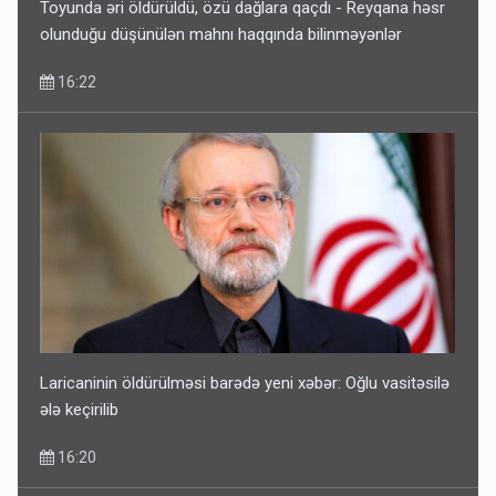
Toyunda əri öldürüldü, özü dağlara qaçdı - Reyqana həsr
olunduğu düşünülən mahnı haqqında bilinməyənlər
16:22
Laricaninin öldürülməsi barədə yeni xəbər: Oğlu vasitəsilə
ələ keçirilib
16:20