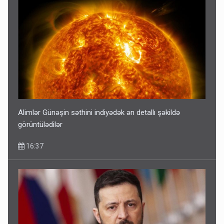
Alimlər Günəşin səthini indiyədək ən detallı şəkildə
görüntülədilər
16:37