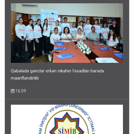
Qəbələdə gənclər erkən nikahın fəsadları barədə
maarifləndirilib
16:09