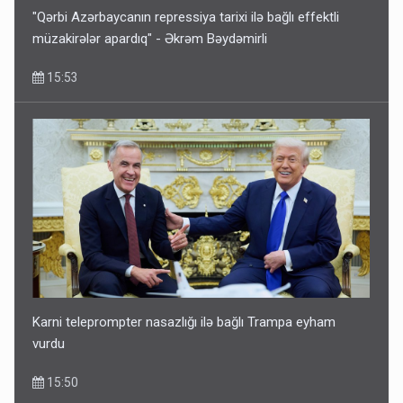
"Qərbi Azərbaycanın repressiya tarixi ilə bağlı effektli
müzakirələr apardıq" - Əkrəm Bəydəmirli
15:53
Karni teleprompter nasazlığı ilə bağlı Trampa eyham
vurdu
15:50