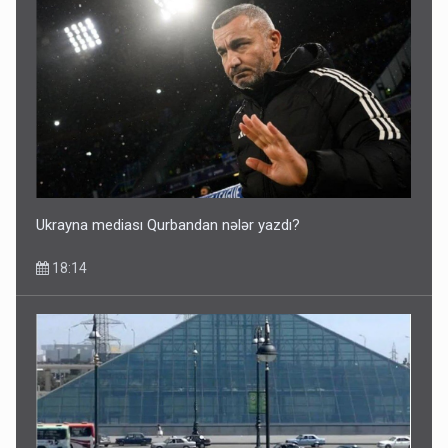
ŞOK! David Seliverstov ölkədən qaçdı
14:14
Ukrayna mediası Qurbandan nələr yazdı?
18:14