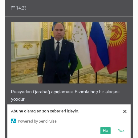
14:23
Rusiyadan Qarabağ açıqlaması: Bizimlə heç bir əlaqəsi
yoxdur
×
Abunə olaraq ən son xəbərləri izləyin.
14:21
Powered by SendPulse
Hə
Yox