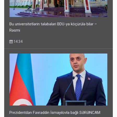
Bu universitetlərin tələbələri BDU-ya köçürülə bilər –
Rəsmi
14:34
Prezidentdən Fəxrəddin İsmayılovla bağlı SƏRƏNCAM