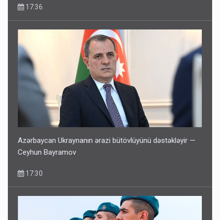
17:36
Azərbaycan Ukraynanın ərazi bütövlüyünü dəstəkləyir —
Ceyhun Bayramov
17:30