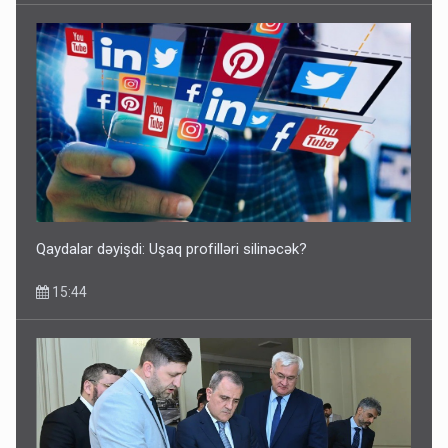
Qaydalar dəyişdi: Uşaq profilləri silinəcək?
15:44