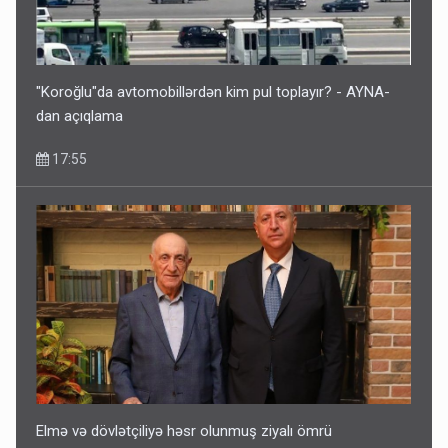
Bu ölkələrə şəxsiyyət vəsiqəsi ilə gedə biləcəksiniz -
SİYAHI
10:53
"Koroğlu"da avtomobillərdən kim pul toplayır? - AYNA-
dan açıqlama
17:55
Ərdoğana sui-qəsd planının iştirakçısı detalları açıqladı
5 Avqust 16:56
Elmə və dövlətçiliyə həsr olunmuş ziyalı ömrü