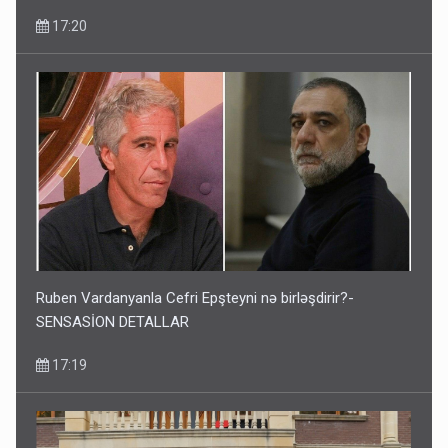
17:20
Ruben Vardanyanla Cefri Epşteyni nə birləşdirir?-
SENSASİON DETALLAR
17:19