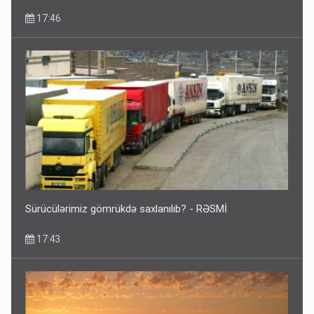
17:46
Sürücülərimiz gömrükdə saxlanılıb? - RƏSMİ
17:43