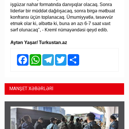
işgüzar nahar formatında danışıqlar olacaq. Sonra
liderlər bir müddət dağılışacaq, sonra birgə mətbuat
konfransı üçün toplanacaq. Ümumiyyətlə, təsəvvür
etmək olar ki, əlbəttə ki, buna ən azı 6-7 saat vaxt
sərf olunacaq", - Kreml nümayəndəsi qeyd edib.
Aytən Yaşar/ Turkustan.az
Facebook
WhatsApp
Telegram
Twitter
Share
MANŞET XƏBƏRLƏRİ