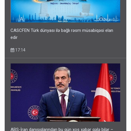
CASCFEN Türk dünyası ilə bağlı rəsm müsabiqəsi elan
edir
17:14
ABŞ-İran danışıqlarından bu gün xoş xəbər gələ bilər –