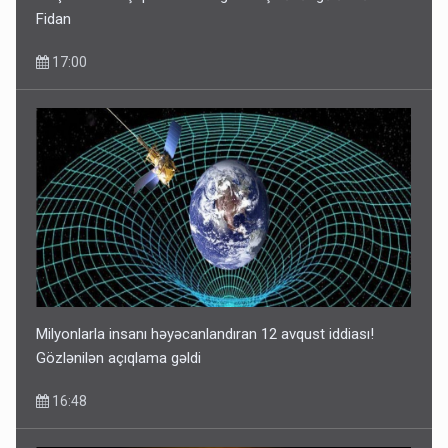
Fidan
17:00
Milyonlarla insanı həyəcanlandıran 12 avqust iddiası!
Gözlənilən açıqlama gəldi
16:48