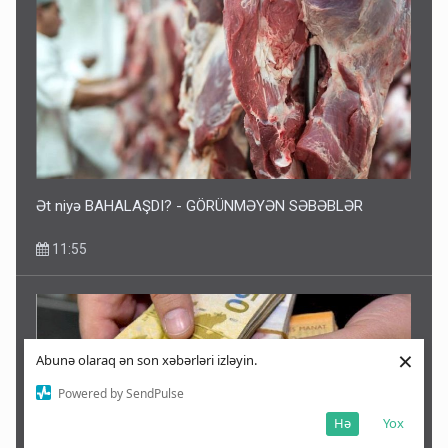
Ət niyə BAHALAŞDI? - GÖRÜNMƏYƏN SƏBƏBLƏR
11:55
×
Abunə olaraq ən son xəbərləri izləyin.
Powered by SendPulse
Hə
Yox