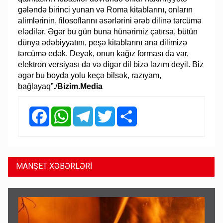
gələndə birinci yunan və Roma kitablarını, onların
alimlərinin, filosoflarını əsərlərini ərəb dilinə tərcümə
elədilər. Əgər bu gün buna hünərimiz çatırsa, bütün
dünya ədəbiyyatını, peşə kitablarını ana dilimizə
tərcümə edək. Deyək, onun kağız forması da var,
elektron versiyası da və digər dil bizə lazım deyil. Biz
əgər bu boyda yolu keçə bilsək, razıyam,
bağlayaq”./
Bizim.Media
Facebook
WhatsApp
Telegram
Twitter
Share
MANŞET XƏBƏRLƏRİ