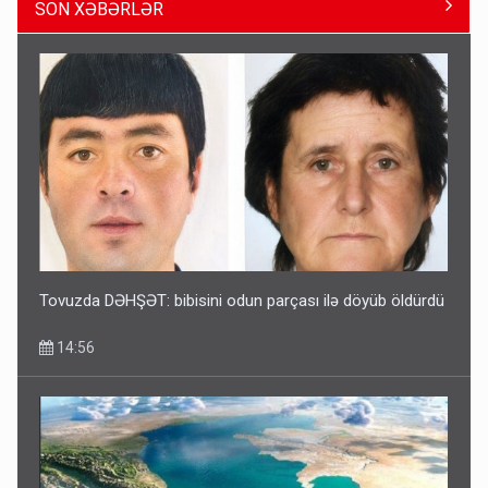
SON XƏBƏRLƏR
Geri çağırılan səfir Abel Məhərrəmovun oğludur - DOSYE
14:07
Tovuzda DƏHŞƏT: bibisini odun parçası ilə döyüb öldürdü
14:56