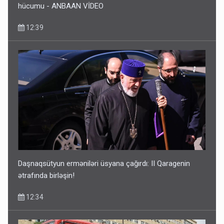
hücumu - ANBAAN VİDEO
12:39
Daşnaqsütyun erməniləri üsyana çağırdı: II Qaragenin
ətrafında birləşin!
12:34