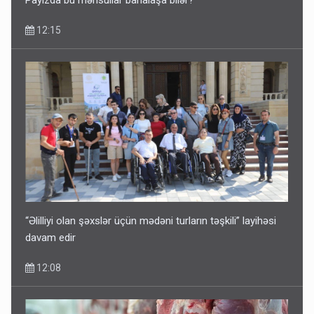
12:15
“Əlilliyi olan şəxslər üçün mədəni turların təşkili” layihəsi
davam edir
12:08