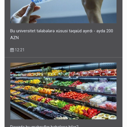
Bu universitet tələbələrə xüsusi təqaüd ayırdı - ayda 200
AZN
12:21
Payızda bu məhsullar bahalaşa bilər?