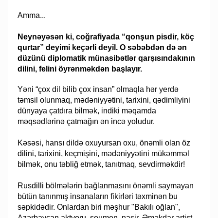
Amma...
Neynəyəsən ki, coğrafiyada “qonşun pisdir, köç
qurtar” deyimi keçərli deyil. O səbəbdən də ən
düzünü diplomatik münasibətlər qarşısındakının
dilini, felini öyrənməkdən başlayır.
Yəni “çox dil bilib çox insan” olmaqla hər yerdə
təmsil olunmaq, mədəniyyətini, tarixini, qədimliyini
dünyaya çatdıra bilmək, indiki məqamda
məqsədlərinə çatmağın ən incə yoludur.
Kəsəsi, hansı dildə oxuyursan oxu, önəmli olan öz
dilini, tarixini, keçmişini, mədəniyyətini mükəmməl
bilmək, onu təbliğ etmək, tanıtmaq, sevdirməkdir!
Rusdilli bölmələrin bağlanmasını önəmli saymayan
bütün tanınmış insanaların fikirləri təxminən bu
səpkidədir. Onlardan biri məşhur "Bakılı oğlan",
Azərbaycan aktyoru, şoumen, naşir, Əməkdar artist