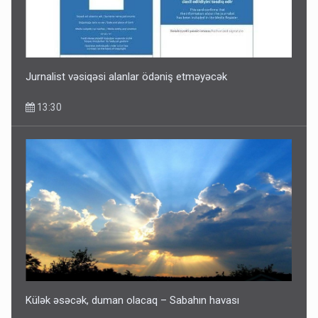
Jurnalist vəsiqəsi alanlar ödəniş etməyəcək
13:30
Külək əsəcək, duman olacaq – Sabahın havası