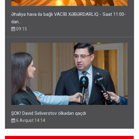
Əhaliyə hava ilə bağlı VACİB XƏBƏRDARLIQ - Saat 11:00-
dan…
09:15
ŞOK! David Seliverstov ölkədən qaçdı
6 Avqust 14:14