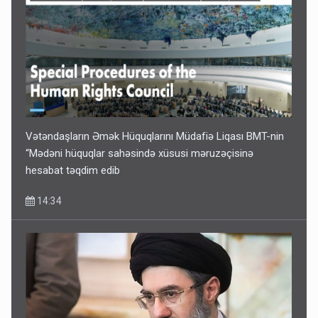
Vətəndaşların Əmək Hüquqlarını Müdafiə Liqası BMT-nin
“Mədəni hüquqlar sahəsində xüsusi məruzəçisinə
hesabat təqdim edib
14:34