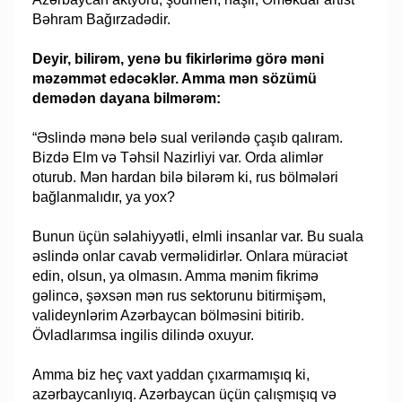
Bəhram Bağırzadədir.
Deyir, bilirəm, yenə bu fikirlərimə görə məni
məzəmmət edəcəklər. Amma mən sözümü
demədən dayana bilmərəm:
“Əslində mənə belə sual veriləndə çaşıb qalıram.
Bizdə Elm və Təhsil Nazirliyi var. Orda alimlər
oturub. Mən hardan bilə bilərəm ki, rus bölmələri
bağlanmalıdır, ya yox?
Bunun üçün səlahiyyətli, elmli insanlar var. Bu suala
əslində onlar cavab verməlidirlər. Onlara müraciət
edin, olsun, ya olmasın. Amma mənim fikrimə
gəlincə, şəxsən mən rus sektorunu bitirmişəm,
valideynlərim Azərbaycan bölməsini bitirib.
Övladlarımsa ingilis dilində oxuyur.
Amma biz heç vaxt yaddan çıxarmamışıq ki,
azərbaycanlıyıq. Azərbaycan üçün çalışmışıq və