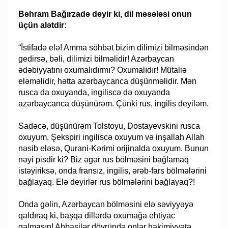
Bəhram Bağırzadə deyir ki, dil məsələsi onun
üçün alətdir:
“İstifadə elə! Amma söhbət bizim dilimizi bilməsindən
gedirsə, bəli, dilimizi bilməlidir! Azərbaycan
ədəbiyyatını oxumalıdırmı? Oxumalıdır! Mütaliə
eləməlidir, hətta azərbaycanca düşünməlidir. Mən
rusca da oxuyanda, ingiliscə də oxuyanda
azərbaycanca düşünürəm. Çünki rus, ingilis deyiləm.
Sadəcə, düşünürəm Tolstoyu, Dostayevskini rusca
oxuyum, Şekspiri ingiliscə oxuyum və inşallah Allah
nəsib eləsə, Qurani-Kərimi orijinalda oxuyum. Bunun
nəyi pisdir ki? Biz əgər rus bölməsini bağlamaq
istəyiriksə, onda fransız, ingilis, ərəb-fars bölmələrini
bağlayaq. Elə deyirlər rus bölmələrini bağlayaq?!
Onda gəlin, Azərbaycan bölməsini elə səviyyəyə
qaldıraq ki, başqa dillərdə oxumağa ehtiyac
qalmasın! Abbasilər dövründə onlar hakimiyyətə