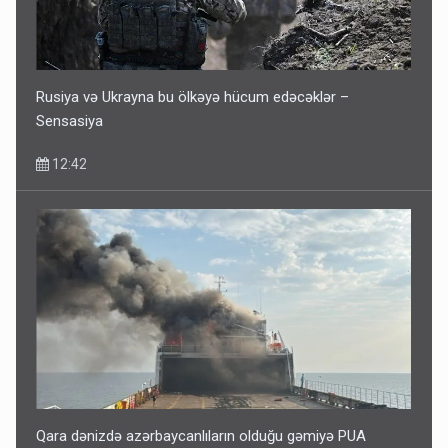
Rusiya və Ukrayna bu ölkəyə hücum edəcəklər –
Sensasiya
12:42
Qara dənizdə azərbaycanlıların olduğu gəmiyə PUA