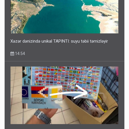
Media və Yayım Şurasına əlavə hüquq və vəzifələr verilib
13:24
Xəzər dənizində unikal TAPINTI: suyu təbii təmizləyir
14:54
Kartdan karta istədiyiniz qədər köçürmə edə bilərsiniz -
VİDEO
11:06