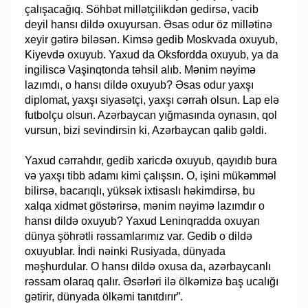
çalışacağıq. Söhbət millətçilikdən gedirsə, vacib
deyil hansı dildə oxuyursan. Əsas odur öz millətinə
xeyir gətirə biləsən. Kimsə gedib Moskvada oxuyub,
Kiyevdə oxuyub. Yaxud da Oksfordda oxuyub, ya da
ingiliscə Vaşinqtonda təhsil alıb. Mənim nəyimə
lazımdı, o hansı dildə oxuyub? Əsas odur yaxşı
diplomat, yaxşı siyasətçi, yaxşı cərrah olsun. Lap elə
futbolçu olsun. Azərbaycan yığmasında oynasın, qol
vursun, bizi sevindirsin ki, Azərbaycan qalib gəldi.
Yaxud cərrahdır, gedib xaricdə oxuyub, qayıdıb bura
və yaxşı tibb adamı kimi çalışsın. O, işini mükəmməl
bilirsə, bacarıqlı, yüksək ixtisaslı həkimdirsə, bu
xalqa xidmət göstərirsə, mənim nəyimə lazımdır o
hansı dildə oxuyub? Yaxud Leninqradda oxuyan
dünya şöhrətli rəssamlarımız var. Gedib o dildə
oxuyublar. İndi nəinki Rusiyada, dünyada
məşhurdular. O hansı dildə oxusa da, azərbaycanlı
rəssam olaraq qalır. Əsərləri ilə ölkəmizə baş ucalığı
gətirir, dünyada ölkəmi tanıtdırır”.