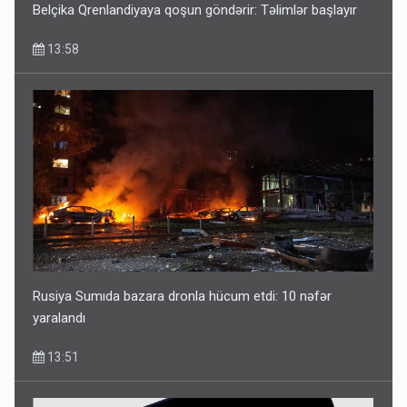
Belçika Qrenlandiyaya qoşun göndərir: Təlimlər başlayır
13:58
Rusiya Sumıda bazara dronla hücum etdi: 10 nəfər
yaralandı
13:51