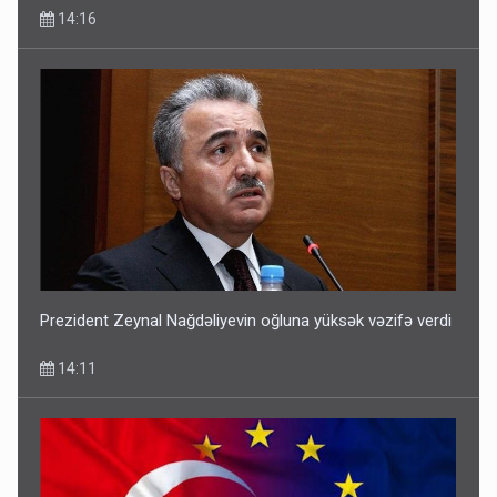
14:16
Prezident Zeynal Nağdəliyevin oğluna yüksək vəzifə verdi
14:11