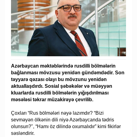
Azərbaycan məktəblərində rusdilli bölmələrin
bağlanması mövzusu yenidən gündəmdədir. Son
təyyarə qəzası olayı bu mövzunu yenidən
aktuallaşdırdı. Sosial şəbəkələr və müəyyən
kluarlarda rusdilli bölmələrin yığışdırılması
məsələsi təkrar müzakirəyə çevrilib.
Çoxları “Rus bölmələri nəyə lazımdır? “Bizi
sevməyən ölkənin dili niyə Azərbaycanda tədris
olunsun?", “Hamı öz dilində oxumalıdır” kimi fikirlər
səsləndirir.