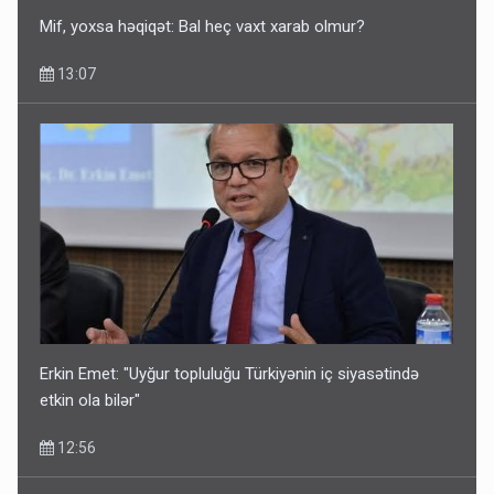
Mif, yoxsa həqiqət: Bal heç vaxt xarab olmur?
13:07
Erkin Emet: "Uyğur topluluğu Türkiyənin iç siyasətində
etkin ola bilər"
12:56