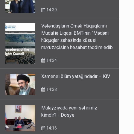
14:39
Vətəndaşların Əmək Hüquqlarını
Müdafiə Liqası BMT-nin “Mədəni
hüquqlar sahəsində xüsusi
məruzəçisinə hesabat təqdim edib
14:34
Xamenei ölüm yatağındadır – KİV
14:33
Malayziyada yeni səfirimiz
kimdir? - Dosye
14:16