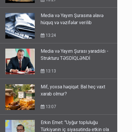
Media və Yayım Şurasına əlavə
hüquq və vəzifələr verilib
13:24
Media və Yayım Şurası yaradıldı -
Strukturu TƏSDİQLƏNDİ
13:13
Mif, yoxsa həqiqət: Bal heç vaxt
xarab olmur?
13:07
Erkin Emet: "Uyğur topluluğu
Türkiyənin iç siyasətində etkin ola
bilər"