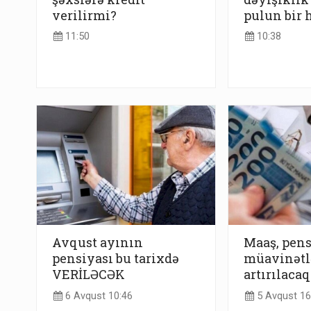
verilirmi?
pulun bir 
11:50
10:38
Avqust ayının
Maaş, pens
pensiyası bu tarixdə
müavinətl
VERİLƏCƏK
artırılacaq
6 Avqust 10:46
5 Avqust 16