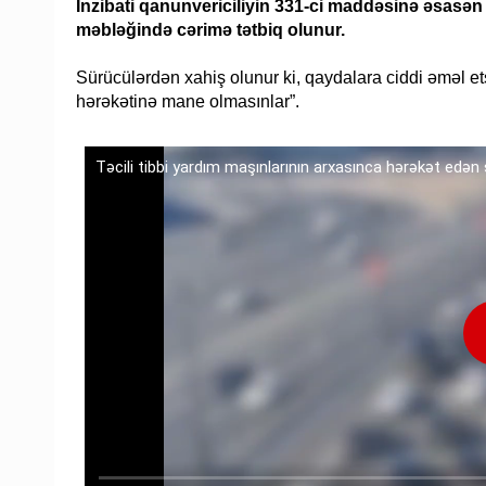
İnzibati qanunvericiliyin 331-ci maddəsinə əsasə
məbləğində cərimə tətbiq olunur.
Sürücülərdən xahiş olunur ki, qaydalara ciddi əməl etsi
hərəkətinə mane olmasınlar”.