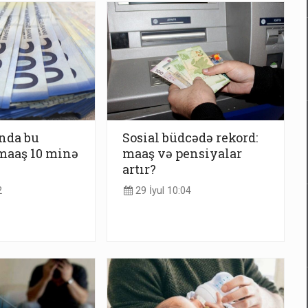
nda bu
Sosial büdcədə rekord:
maaş 10 minə
maaş və pensiyalar
artır?
2
29 İyul 10:04