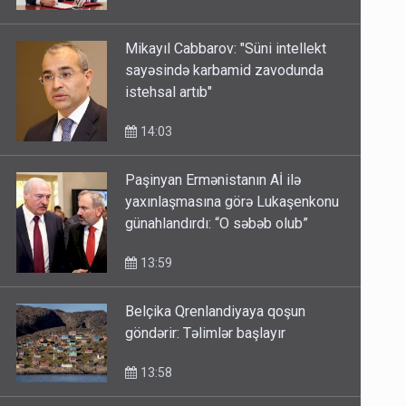
Mikayıl Cabbarov: "Süni intellekt
sayəsində karbamid zavodunda
istehsal artıb"
14:03
Paşinyan Ermənistanın Aİ ilə
yaxınlaşmasına görə Lukaşenkonu
günahlandırdı: “O səbəb olub”
13:59
Belçika Qrenlandiyaya qoşun
göndərir: Təlimlər başlayır
13:58
Rusiya Sumıda bazara dronla