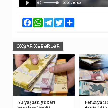
Facebook
WhatsApp
Telegram
Twitter
Share
OXŞAR XƏBƏRLƏR
70 yaşdan yuxarı
Pensiya ilə
şəxslərə kredit
dəyişiklik