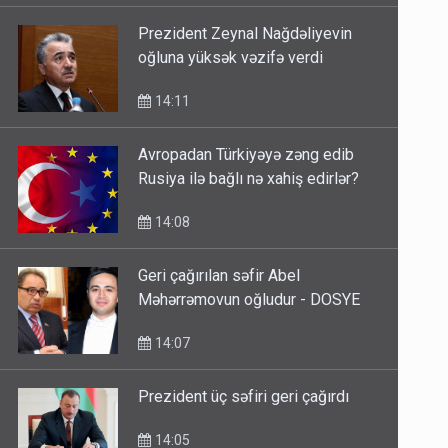
Prezident Zeynal Nağdəliyevin
oğluna yüksək vəzifə verdi
14:11
Avropadan Türkiyəyə zəng edib
Rusiya ilə bağlı nə xahiş edirlər?
14:08
Geri çağırılan səfir Abel
Məhərrəmovun oğludur - DOSYE
14:07
Prezident üç səfiri geri çağırdı
14:05