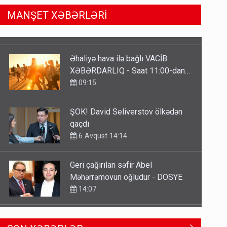
MANŞET XƏBƏRLƏRİ
Əhaliyə hava ilə bağlı VACİB
XƏBƏRDARLIQ - Saat 11:00-dan…
09:15
ŞOK! David Seliverstov ölkədən
qaçdı
6 Avqust 14:14
Geri çağırılan səfir Abel
Məhərrəmovun oğludur - DOSYE
14:07
Media və Yayım Şurasına əlavə
SON XƏBƏRLƏR
hüquq və vəzifələr verilib