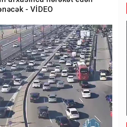
ənəcək - VİDEO