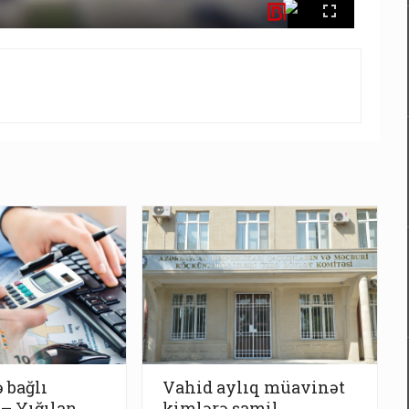
 bağlı
Vahid aylıq müavinət
 – Yığılan
kimlərə şamil