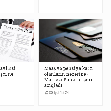
viləsi
Maaş və pensiya kartı
işçi nə
olanların nəzərinə -
Mərkəzi Bankın sədri
açıqladı
2
30 İyul 15:24