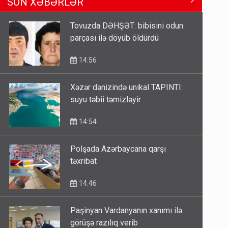
13:24
Tovuzda DƏHŞƏT: bibisini odun
parçası ilə döyüb öldürdü
Kartdan karta istədiyiniz qədər
köçürmə edə bilərsiniz - VİDEO
14:56
11:06
Xəzər dənizində unikal TAPINTI:
suyu təbii təmizləyir
Tərtərdəki hadisənin sirri açıldı:
Ər-arvadı yandırıb 15 min manatı
14:54
oğurladı
10:46
Polşada Azərbaycana qarşı
təxribat
14:46
Paşinyan Vardanyanın xanımı ilə
görüşə razılıq verib