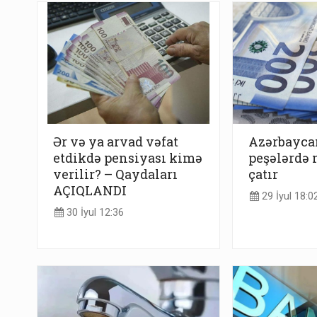
Ər və ya arvad vəfat
Azərbayca
etdikdə pensiyası kimə
peşələrdə 
verilir? – Qaydaları
çatır
AÇIQLANDI
29 İyul 18:0
30 İyul 12:36