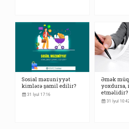
Sosial məzuniyyət
Əmək müqa
kimlərə şamil edilir?
yoxdursa, 
etməlidir?
31 İyul 17:16
31 İyul 10:4