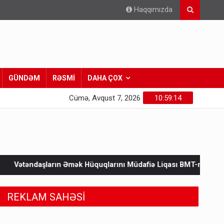
Haqqımızda
GÜNDƏM
RƏSMİ
DAHA ÇOX
Cümə, Avqust 7, 2026
10:59:15
k Hüquqlarını Müdafiə Liqası BMT-nin “Mədəni hüquqlar sahəsi
REKLAM SAHƏSİ