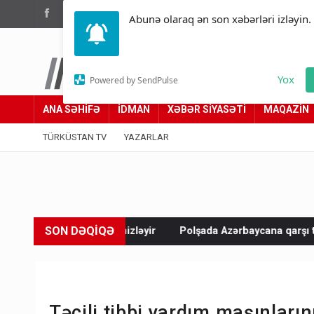
(012) 449 94 05
Abunə olaraq ən son xəbərləri izləyin.
Türküstan.az
Yox
Powered by SendPulse
Adımız yolumuzdur
ANA SƏHİFƏ
İDMAN
XƏBƏR SİYASƏTİ
MAQAZİN
TÜRKÜSTAN TV
YAZARLAR
SON DƏQİQƏ
 təmizləyir
Polşada Azərbaycana qarşı təxribat
Paşinyan V
Təcili tibbi yardım maşınları