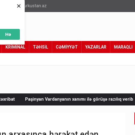
×
info@turkustan.az
Hə
KRİMİNAL
TƏHSİL
CƏMİYYƏT
YAZARLAR
MARAQLI
ardanyanın xanımı ilə görüşə razılıq verib
Vətəndaşların Əmə
nın arxasınca hərəkət edən