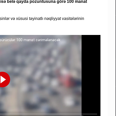
n isə belə qayda pozuntusuna görə 100 manat
nlər və xüsusi təyinatlı nəqliyyat vasitələrinin