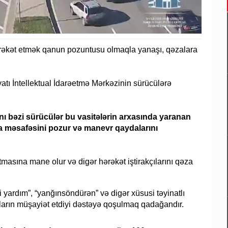
hərəkət etmək qanun pozuntusu olmaqla yanaşı, qəzalara
yatı İntellektual İdarəetmə Mərkəzinin sürücülərə
nı bəzi sürücülər bu vasitələrin arxasında yaranan
ara məsafəsini pozur və manevr qaydalarını
tmasına mane olur və digər hərəkət iştirakçılarını qəza
i yardım”, “yanğınsöndürən” və digər xüsusi təyinatlı
nların müşayiət etdiyi dəstəyə qoşulmaq qadağandır.