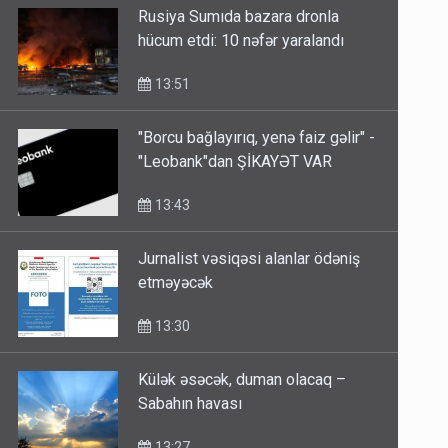
hücum etdi: 10 nəfər yaralandı
13:51
"Borcu bağlayırıq, yenə faiz gəlir" -
"Leobank"dan ŞİKAYƏT VAR
13:43
Jurnalist vəsiqəsi alanlar ödəniş
etməyəcək
13:30
Külək əsəcək, duman olacaq –
Sabahın havası
13:27