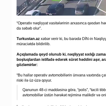
“Operativ nəqliyyat vasitələrinin arxasınca qəsdən 
da səbəb olur”.
Turkustan.az
xəbər verir ki, bu barədə DİN-in Nəqliy
müraciətdə bildirilib.
Açıqlamada qeyd olunub ki, nəqliyyat sıxlığı zama
boşluqlardan istifadə edərək sürət həddini aşır, 
gözləmirlər:
“Bu hallar operativ avtomobillərin ünvana vaxtında ça
riski ilə üz-üzə qoyur.
Qanunun 48-ci maddəsinə görə, “polis”, “təcili tibb
avtomobillər üstün hərəkət rejiminə malikdir və o