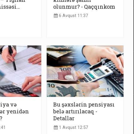
hissəsi…
olunmur? - Qaçqınkom
6 Avqust 11:37
iya və
Bu şəxslərin pensiyası
ər yenidən
belə artırılacaq -
?
Detallar
:41
1 Avqust 12:57