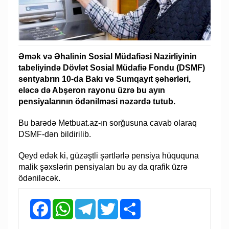
Əmək və Əhalinin Sosial Müdafiəsi Nazirliyinin
tabeliyində Dövlət Sosial Müdafiə Fondu (DSMF)
sentyabrın 10-da Bakı və Sumqayıt şəhərləri,
eləcə də Abşeron rayonu üzrə bu ayın
pensiyalarının ödənilməsi nəzərdə tutub.
Bu barədə Metbuat.az-ın sorğusuna cavab olaraq
DSMF-dən bildirilib.
Qeyd edək ki, güzəştli şərtlərlə pensiya hüququna
malik şəxslərin pensiyaları bu ay da qrafik üzrə
ödəniləcək.
Facebook
WhatsApp
Telegram
Twitter
Share