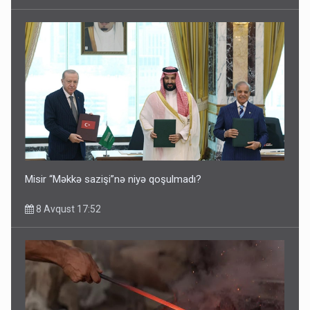
Misir “Məkkə sazişi”nə niyə qoşulmadı?
8 Avqust 17:52