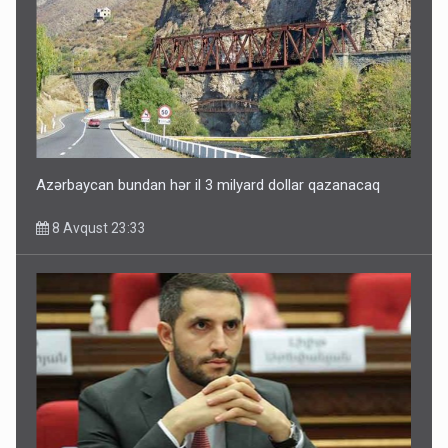
Paşinyan Əliyevə zəng etməsindən danışdı
8 Avqust 16:18
Azərbaycan bundan hər il 3 milyard dollar qazanacaq
8 Avqust 23:33