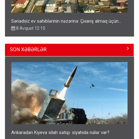
Sənədsiz ev sahiblərinin nəzərinə: Çıxarış almaq üçün...
8 Avqust 13:10
SON XƏBƏRLƏR
Azərbaycan bundan hər il 3 milyard dollar qazanacaq
8 Avqust 23:33
Ankaradan Kiyevə silah satışı: siyahıda nələr var?