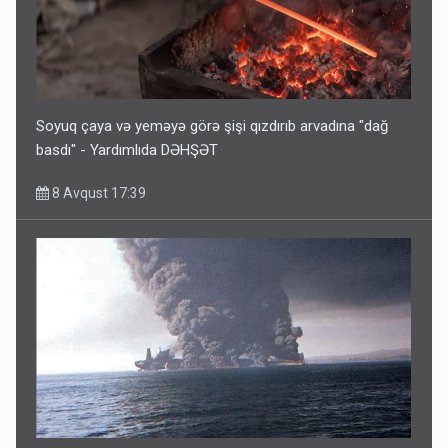
Soyuq çaya və yeməyə görə şişi qızdırıb arvadına "dağ
basdı" - Yardımlıda DƏHŞƏT
8 Avqust 17:39