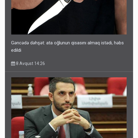
Gəncədə dəhşət: ata oğlunun qisasını almaq istədi, həbs
edildi
8 Avqust 14:26