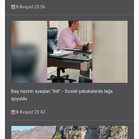
8 Avqust 23:56
İrəvan dünyaya Azərbaycan üzərindən çıxır – Mühüm
etiraf
8 Avqust 23:19
Baş nazirin ayaqları “itdi” - Sosial şəbəkələrdə lağa
qoyuldu
8 Avqust 23:42