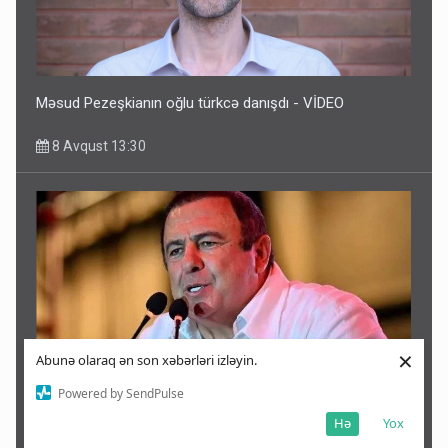
Məsud Pezeşkianın oğlu türkcə danışdı - VİDEO
8 Avqust 13:30
×
Abunə olaraq ən son xəbərləri izləyin.
Powered by SendPulse
Çarukyanın kürəkəni sifarişli qətlə görə həbs edildi
Hə
Yox