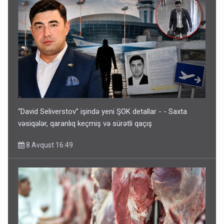
“David Seliverstov” işində yeni ŞOK detallar - - Saxta
vəsiqələr, qaranlıq keçmiş və sürətli qaçış
8 Avqust 16:49