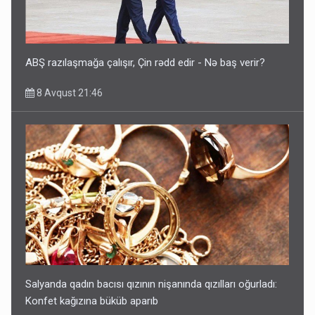
ABŞ razılaşmağa çalışır, Çin rədd edir - Nə baş verir?
8 Avqust 21:46
Salyanda qadın bacısı qızının nişanında qızılları oğurladı:
Konfet kağızına büküb aparıb