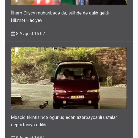
İlham Əliyev müharibədə də, sülhdə də qalib gəldi -
Hikmət Hacıyev
8 Avqust 15:02
Məscid tikintisində oğurluq edən azərbaycanlı ustalar
deportasiya edildi
8 Avqust 14:53