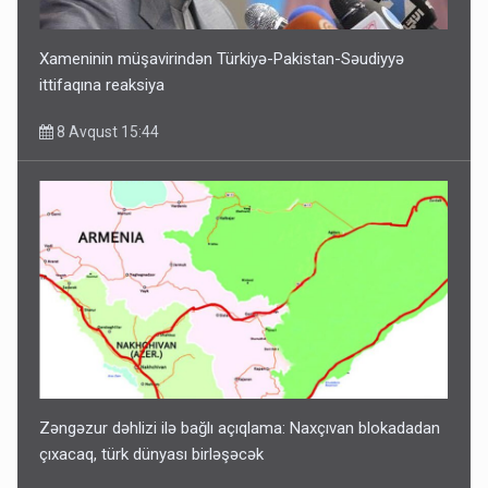
Xameninin müşavirindən Türkiyə-Pakistan-Səudiyyə
ittifaqına reaksiya
8 Avqust 15:44
Zəngəzur dəhlizi ilə bağlı açıqlama: Naxçıvan blokadadan
çıxacaq, türk dünyası birləşəcək