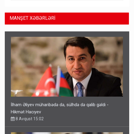
MANŞET XƏBƏRLƏRİ
İlham Əliyev müharibədə də, sülhdə də qalib gəldi -
Hikmət Hacıyev
8 Avqust 15:02