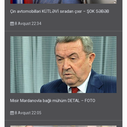
Çin avtomobilləri KÜTLƏVİ sıradan çıxır – ŞOK SƏBƏB
8 Avqust 22:34
Misir Mərdanovla bağlı mühüm DETAL – FOTO
8 Avqust 22:05